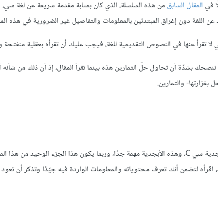
ًا في
المقال السابق
من هذه السلسلة، الذي كان بمثابة مقدمة سريعة عن لغة سي، ا
 عن اللغة دون إغراق المبتدئين بالمعلومات والتفاصيل غير الضرورية في هذه المر
ا تقرأ عنها في النصوص التقديمية للغة، فيجب عليك أن تقرأه بعقلية منفتحة وب
 ننصحك بشدّة أن تحاول حلّ التمارين هذه بينما تقرأ المقال، إذ أن ذلك من شأنه
 بغزارتها- والتمارين.
هذه الفقرة مثيرة للاهتمام، وسندعو المحارف المُستخدمة في لغة سي بأبجدية سي C، وهذه الأبجدية مهمة جدًا، وربما يكون هذا الجزء الوحيد من
اقرأه لتضمن أنك تعرف محتوياته والمعلومات الواردة فيه جيّدًا وتذكر أن تعود 