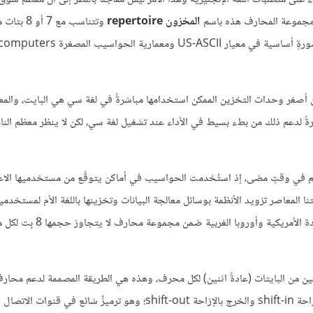
ف مجموعة المحارف هذه باسم
المخزون repertoire
وتتناسب مع 7 أ
وهذا السبب في أهمية استخدام 8-بت واحدةً لتخزين وقياس للبيانات بصورةٍ أساسية في معيار S-ASCII
 سي أيضًا توجّهًا في تخزين البيانات باستخدام البايت byte، إذ أن أصغر وحدات التخزين الممكن استخدامها مباشرةً في لغة سي هي البايت، 
مم مباشرةً لدعم ذلك من بطء بسيط في الأداء عند تشغيل لغة سي، لكن لا ينظر معظم ال
العالم في وقتٍ مضى، إذ استُخدمت الحواسيب في أماكن يتوقّع من مستخدميها الاع
 المعاصر تزويد الأنظمة بوسائل معالجة البيانات وتخزينها باللغة الأم لمستخدميه
نستطيع حشر جميع المحارف المستخدمة في لغات كلٍّ من الولايات المت
 من البايتات (عادةً اثنين) لكل محرف، وهذه هي الطريقة المصممة لدعم محارف