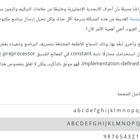
افتراضًا مسبقًا بأن أحرف الأبجدية الإنجليزية وخليطًا من علامات الترقيم والرموز 
برمجة
القديمة من هذه المشكلة بدرجةٍ أقل حدّة، ولكن تخيل إرسال برنامج مكتو
وأخرى تُنفَّذ بها، وذلك للسماح للأنظمة المختلفة بتصريف البرنامج وتنفيذه بغض
اختلاف طرق ترميز ال
.
فاصل الصفحة
a b c d e f g h i j k l m n o p q 
A B C D E F G H I J K L M N O P Q