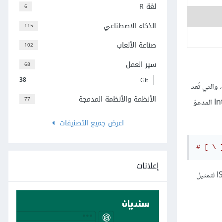
لغة R
6
الذكاء الاصطناعي
115
صناعة الألعاب
102
سير العمل
68
38
Git
والتي تُعد
الأنظمة والأنظمة المدمجة
77
مثالًا عن محارف أبجدية لغة سي المفقودة من مجموعة المحارف ذات 7 بت لمعيار منظمة المعايير العالمية International Standards Organization المدعوّ
اعرض جميع التصنيفات
# [ \ 
إعلانات
لتضمين هذه الأنظمة التي لا تحتوي على مجموعة المحارف البالغ عددها 96 والمطلوبة لكتابة برامج بلغة سي، حدّد المعيار طريقةً لاستخدام معيار ISO 646 لتمثيل