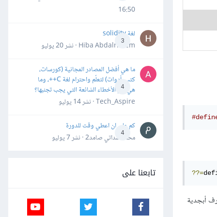
16:50
لغة solidity
3
Hiba Abdalrheem · نشر
20 يوليو
ما هي أفضل المصادر المجانية (كورسات،
كتب، أدوات) لتعلّم واحترام لغة C++، وما
4
هي أهم الأخطاء الشائعة التي يجب تجنبها؟
Tech_Aspire · نشر
14 يوليو
#defin
كم علي ان اعطي وقت للدورة
4
محمد سداتي صامد2 · نشر
7 يوليو
تابعنا على
??=
def
ارف أبجدية