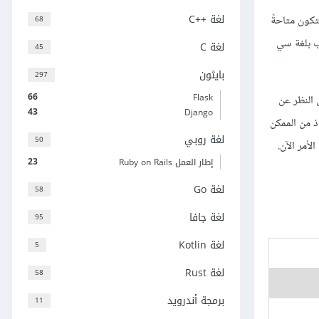
لغة C++‎
ستكون متاحةً
68
ب بلغة سي
لغة C
45
بايثون
297
66
Flask
 النظر عن
43
Django
محارف لكل نظام. في الحقيقة، الأمر مهمّ فقط في حال استخدامك محارفًا ثابتة constant في المعالج المُسبق preprocessor، إذ من الممكن
لغة روبي
50
23
إطار العمل Ruby on Rails
لغة Go
58
لغة جافا
95
لغة Kotlin
5
لغة Rust
58
برمجة أندرويد
11