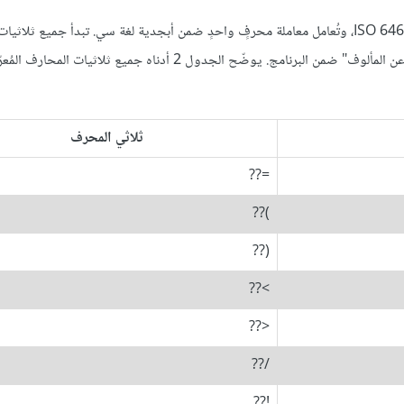
ثلاثيات المحارف Trigraphs هي سلسلةٌ من ثلاثة محارف ضمن المعيار ISO 646، وتُعامل معاملة محرفٍ واحدٍ ضمن أبجدية لغة سي. تبدأ جمي
بعلامتَي استفهام "??"، ويساعد هذا في الدلالة على أن هناك شيءٌ "خارجٌ عن المألوف" ضمن البرنامج. يوضّح الجدول 2 أدناه جميع
ثلاثي المحرف
=??
)??
(??
>??
<??
/??
!??