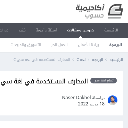
الرئيسية
دروس ومقالات
أسئلة وأجوبة
كتب
دورات
البرمجة
ريادة الأعمال
العمل الحر
التسويق والمبيعات
ا
الرئيسية
البرمجة
لغة C
المحارف المستخدمة في لغة سي C
المحارف المستخدمة في لغة سي C
تعلم لغة سي
بواسطة Naser Dakhel
18 يوليو 2022