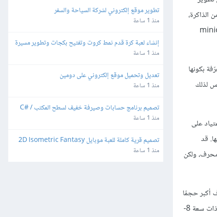
تطوير موقع إلكتروني لشركة السياحة والسفر
و 8 بتات من الذاكرة،
منذ 1 ساعة
U ومعمارية الحواسيب المصغرة minicomputers
إنشاء لعبة كرة قدم نمط كروت وتفتيح بكجات وتطوير مسيرة 
لاعب للهواتف
منذ 1 ساعة
والمعرّفة بكونها
تعديل وتحميل موقع إلكتروني على دومين
ناس لذلك
منذ 1 ساعة
تصميم برنامج حسابات وصيرفة خفيف لسطح المكتب C# / 
SQLite
منذ 1 ساعة
تياد على
ا. قد
تصميم قرية كاملة للعبة موبايل 2D Isometric Fantasy
منذ 1 ساعة
حدة الأمريكية وأوروبا الغربية ضمن مجموعة محارف لا يتجاوز حجمها 8 بِت لكل محرف، ولكن
 أكبر حجمًا
في لغة سي؛ أما الطريقة الأخرى فهي باستخدام مخطط ترميز الإدخال بالإزاحة shift-in والخرج بالإزاحة shift-out؛ وهو ترميزٌ شائع في قنوات الاتصال ذات سعة 8-