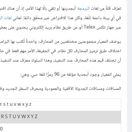
تعرّف قلةٌ من لغات
البرمجة
أبجديتها أو تلقي بالًا لهذا الأمر، إذ أن هناك 
في أي بيئة داعمة للّغة، ولكن هذا الافتراض غير محقّقٍ دائمًا. تعاني
لغات ال
عبر جهاز تلكس Telex أو عن طريق نظام بريد إلكتروني يحتوي على بعض القيود، أتعي أهمية الأمر الآن؟
يوصّف المعيار مجموعتين مختلفتين من المحارف: واحدةٌ تُكتب بها البرامج 
أن تختلف قيم هذه المحارف عند التنفيذ، وهذا السلوك معرّف عند التنفيذ implementation-defined، فهو موثّق بالتأكيد، ولكن لا تقلق بخصوص هذا الأمر الآن
يملي المعيار وجود أبجدية مؤلفة من 96 رمزًا للغة سي، وهي:
المسافات ومسافات الجدولة الأفقية والعمودية ومحرف السطر الجديد و
r s t u v w x y z
 R S T U V W X Y Z
0 1 2 3 4 5 6 7 8 9