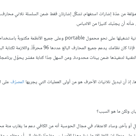
 مؤلفة من عدّة إشارات استفهام، تشكِّل إشارتان فقط ضمن السلسلة ثلاثي محارف،
شأنه أن يجنّبك كثيرًا من الالتباس.
من الخطأ الاعتقاد أن البرامج المكتوبة بلغة سي، والتي تلقي بالًا كبيرًا لإمكانية تشغيلها على نحوٍ محمول portable وعلى جميع الأن
المحارف "إلا في حال ضرورة نقلها إلى نظام يدعم معيار ISO 646 فقط"؛ فإذا كان نظامك يدعم جميع المحارف البالغ عددها
قنية لتنفيذها ضمن بيئات محدودة، ومن السهل جدًا كتابة مفسّر يحوِّل برنامج
ا، إذ أن تبديل ثلاثيات الأحرف هو من أولى العمليات التي يجريها
المصرّف
على ال
شكلٍ أو بآخر، وساد الاعتقاد في مجال الحوسبة أنه من الكافي دعم ما يقارب مئة
حارف الممثلة لأبجدية سي 96 محرفًا، وذلك بناءً على متطلبات اللغة الإنجليزية وهذا الأمر ليس مفاجئًا بالنظر إلى أن معظم