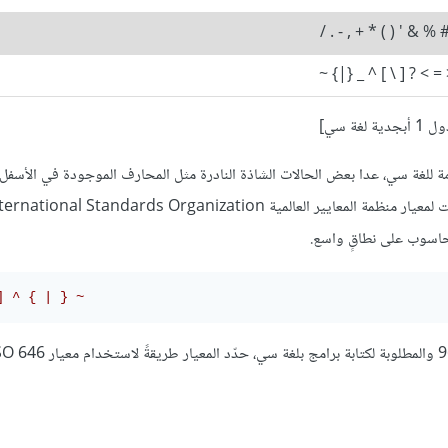
! " # % & ' ( ) * + , -
: ; < = > ? [ \ ] ^ _ {
دية لغة سي]
 للغة سي، عدا بعض الحالات الشاذة النادرة مثل المحارف الموجودة في الأسفل، 
] ^ { | } ~