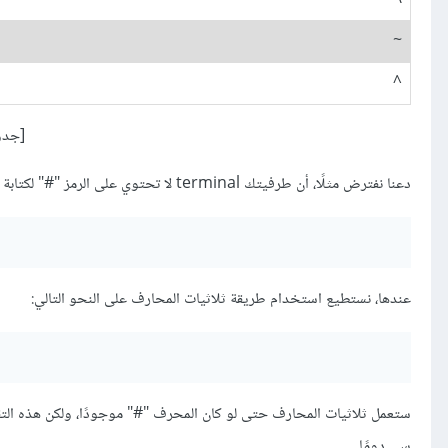
~
^
[جدول 2 ثلاثيا
دعنا نفترض مثلًا، أن طرفيتك terminal لا تحتوي على الرمز "#" لكتابة سطر المعالج المُسبق التالي:
عندها، نستطيع استخدام طريقة ثلاثيات المحارف على النحو التالي:
ستعمل ثلاثيات المحارف حتى لو كان المحرف "#" موجودًا، ولكن هذه التقن
سي دومًا.