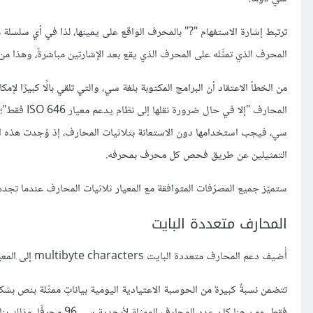
ترتبط إشارة الاستفهام "?" بالمحرف الواقع على يمينها، لذا في أي سلسلة
المحرف الذي تمثِّله على المحرف الذي يقع بعد الإشارتين مباشرةً، وهذا من 
سي، فيجب استخدامها دون الاستعانة بثلاثيات المحارف، إذ وُجدت هذه الت
التمثيلين عن طريق فحص كل محرف بمحرفه.
ستميّز جميع المصرّفات المتوافقة مع المعيار ثلاثيات المحارف عندما تجده
المحارف متعددة البايت
أُضيف دعم المحارف متعددة البايت multibyte characters إلى المعيار، ولكن ما هو السبب؟
تتضمن نسبةٌ كبيرة من الحوسبة الاعتيادية اليومية بياناتٍ ممثّلة بنص ب
فقط، ومن هنا كان عدد الم