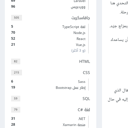
69
Laravel
لتحدي هنا
96
ووردبريس
حلة.
جافاسكربت
505
مزاج جيّد.
5
لغة TypeScript
70
Node.js
52
React
 أن يساعدك
21
Vue.js
(و 3 أكثر)
HTML
82
CSS
215
6
Sass
19
إطار عمل Bootstrap
 هذا المقال الذي
SQL
59
إليه في حال
لغة C#‎
79
31
‎.NET
28
منصة Xamarin