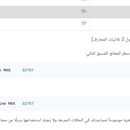
-??
'??
ت المحارف]
e
 MAX     
32767
ine MAX   
32767
ية موجودةٌ لمساعدتك في الحالات الحرجة ولا يُحبَّذ استخدامها بديلًا عن مح