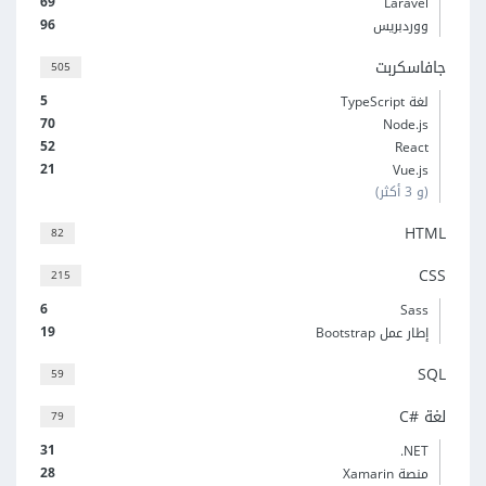
69
Laravel
96
ووردبريس
جافاسكربت
505
5
لغة TypeScript
70
Node.js
52
React
21
Vue.js
(و 3 أكثر)
HTML
82
CSS
215
6
Sass
19
إطار عمل Bootstrap
SQL
59
لغة C#‎
79
31
‎.NET
28
منصة Xamarin