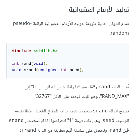
توليد الأرقام العشوائية
تقدِّم الدوال التالية طريقةً لتوليد الأرقام العشوائية الزائفة pseudo-
random:
#include
<stdlib.h>
int
 rand
(
void
);
void
 srand
(
unsigned
int
 seed
);
تُعيد الدالة
رقمًا عشوائيًا زائفًا ضمن النطاق من "0" إلى
rand
"RAND_MAX"، وهو ثابت قيمته على الأقل "32767".
تسمح الدالة
بتحديد نقطة بداية للنطاق المُختار طبقًا لقيمة
srand
الوسيط
، وهي ذات قيمة "1" افتراضيًا إذا لم تُستدعى
srand
seed
قبل
، ونحصل على سلسلة قيم مطابقة من الدالة
إذا
rand
rand