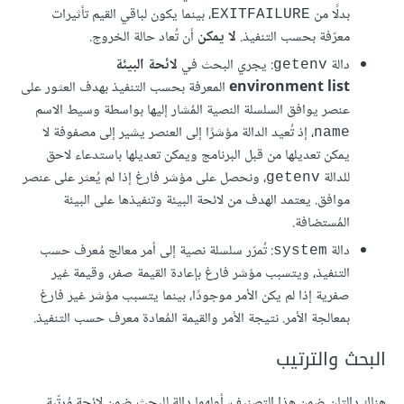
بدلًا من
، بينما يكون لباقي القيم تأثيرات
EXITFAILURE
معرّفة بحسب التنفيذ.
لا يمكن
أن تُعاد حالة الخروج.
دالة
: يجري البحث في
لائحة البيئة
getenv
environment list
المعرفة بحسب التنفيذ بهدف العثور على
عنصر يوافق السلسلة النصية المُشار إليها بواسطة وسيط الاسم
، إذ تُعيد الدالة مؤشرًا إلى العنصر يشير إلى مصفوفة لا
name
يمكن تعديلها من قبل البرنامج ويمكن تعديلها باستدعاء لاحق
للدالة
، ونحصل على مؤشر فارغ إذا لم يُعثر على عنصر
getenv
موافق. يعتمد الهدف من لائحة البيئة وتنفيذها على البيئة
المُستضافة.
دالة
: تُمرّر سلسلة نصية إلى أمر معالج مُعرف حسب
system
التنفيذ، ويتسبب مؤشر فارغ بإعادة القيمة صفر، وقيمة غير
صفرية إذا لم يكن الأمر موجودًا، بينما يتسبب مؤشر غير فارغ
بمعالجة الأمر. نتيجة الأمر والقيمة المُعادة معرف حسب التنفيذ.
البحث والترتيب
هناك دالتان ضمن هذا التصنيف، أولهما دالة للبحث ضمن لائحة مُرتّبة