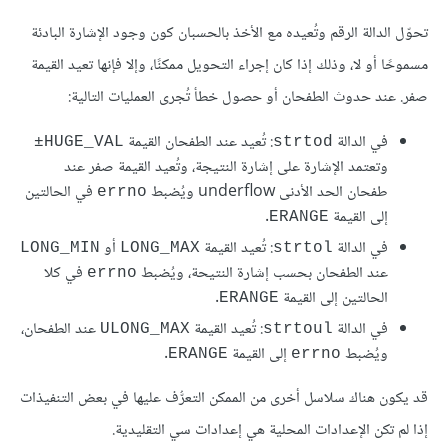
تحوّل الدالة الرقم وتُعيده مع الأخذ بالحسبان كون وجود الإشارة البادئة
مسموحًا أو لا، وذلك إذا كان إجراء التحويل ممكنًا، وإلا فإنها تعيد القيمة
صفر. عند حدوث الطفحان أو حصول خطأ تُجرى العمليات التالية:
في الدالة
: تُعيد عند الطفحان القيمة
HUGE_VAL±
strtod
وتعتمد الإشارة على إشارة النتيجة، وتُعيد القيمة صفر عند
طفحان الحد الأدنى underflow ويُضبط
في الحالتين
errno
إلى القيمة
.
ERANGE
في الدالة
: تُعيد القيمة
أو
LONG_MIN
LONG_MAX
strtol
عند الطفحان بحسب إشارة النتيحة، ويُضبط
في كلا
errno
الحالتين إلى القيمة
.
ERANGE
في الدالة
: تُعيد القيمة
عند الطفحان،
ULONG_MAX
strtoul
ويُضبط
إلى القيمة
.
ERANGE
errno
قد يكون هناك سلاسل أخرى من الممكن التعرُّف عليها في بعض التنفيذات
إذا لم تكن الإعدادات المحلية هي إعدادات سي التقليدية.