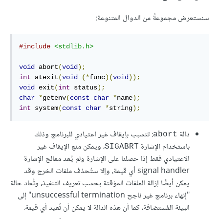
سنستعرض مجموعةً من الدوال المتنوعة:
#include
<stdlib.h>
void
 abort
(
void
);
int
 atexit
(
void
(*
func
)(
void
));
void
 exit
(
int
 status
);
char
*
getenv
(
const
char
*
name
);
int
 system
(
const
char
*
string
);
دالة
: تتسبب بإيقاف غير اعتيادي للبرنامج وذلك
abort
باستخدام الإشارة
، ويمكن منع الإيقاف غير
SIGABRT
الاعتيادي فقط إذا حصلنا على الإشارة ولم يُعد معالج الإشارة
signal handler أي قيمة، وإلا ستُحذف ملفات الخرج وقد
يمكن أيضًا إزالة الملفات المؤقتة بحسب تعريف التنفيذ، وتُعاد حالة
"إنهاء برنامج غير ناجح unsuccessful termination" إلى
البيئة المُستضافة، كما أن هذه الدالة لا يمكن أن تُعيد أي قيمة.