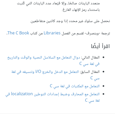
متعدد البايتات صالحًا، وإلا فيُعاد عدد البايتات التي كُتبت
باستثناء رمز الإنهاء الفارغ.
نحصل على سلوك غير محدد إذا وجد كائنين متقاطعين.
ترجمة -وبتصرف- لقسم من الفصل
Libraries
من كتاب
The C Book
.
اقرأ أيضًا
المقال التالي:
دوال التعامل مع السلاسل النصية والوقت والتاريخ
في لغة سي C
المقال السابق:
التعامل مع الدخل والخرج I/O وتنسيقه في لغة
سي C
التعامل مع المكتبات في لغة سي C
التعامل مع المحارف وضبط إعدادات التوطين localization في
لغة سي C