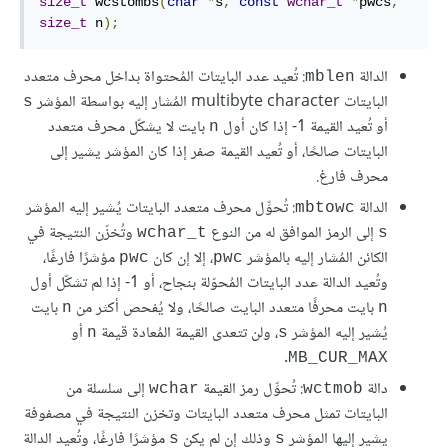
size_t
 wcstombs
(
char
*
s
,
const
wchar_t
*
pwcs
,
size_t
 n
);
الدالة
: تُعيد عدد البايتات المُحتواة بداخل محرف متعدد
mblen
البايتات multibyte character المُشار إليه بواسطة المؤشر
s
أو تُعيد القيمة ‎-1 إذا كان أول
بايت لا يشكّل محرف متعدد
n
البايتات صالحًا، أو تُعيد القيمة صفر إذا كان المؤشر يشير إلى
محرف فارغ.
الدالة
: تُحوِّل محرف متعدد البايتات يُشير إليه المؤشر
mbtowc
إلى الرمز الموافق له من النوع
وتُخزّن النتيجة في
wchar_t
s
الكائن المُشار إليه بالمؤشر
، إلا إن كان
مؤشرًا فارغًا،
pwc
pwc
وتُعيد الدالة عدد البايتات المُحوّلة بنجاح، أو ‎-1 إذا لم تشكّل أول
بايت محرفًا متعدد البايت صالحًا، ولا يُفحص أكثر من
بايت
n
n
يُشير إليه المؤشر
، ولن تتعدى القيمة المُعادة قيمة
أو
n
s
.
MB_CUR_MAX
دالة
: تُحوِّل رمز القيمة
إلى سلسلة من
wchar
wctmob
البايتات تمثل محرف متعدد البايتات وتخزن النتيجة في مصفوفة
يشير إليها المؤشر
وذلك إن لم يكن
مؤشرًا فارغًا، وتُعيد الدالة
s
s