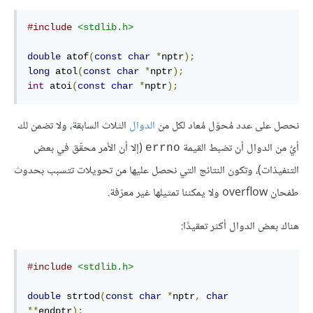
#include
<stdlib.h>
double
 atof
(
const
char
*
nptr
);
long
 atol
(
const
char
*
nptr
);
int
 atoi
(
const
char
*
nptr
);
نحصل على عدد مُحوّل مُعاد لكل من
الدوال
الثلاث السابقة، ولا تضمن لك
أيٌ من الدوال أن تضبط القيمة
(إلا أن الأمر محقّق في بعض
errno
التنفيذات)، وتكون النتائج التي نحصل عليها من تحويلات تتسبب بحدوث
طفحان overflow ولا يمكننا تمثيلها غير معرّفة.
هناك بعض الدوال أكثر تعقيدًا:
#include
<stdlib.h>
double
 strtod
(
const
char
*
nptr
,
char
**
endptr
);