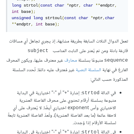
long
 strtol
(
const
char
*
nptr
,
char
**
endptr
,
int
 base
);
unsigned
long
 strtoul
(
const
char
*
nptr
,
char
**
endptr
,
int
 base
);
تعمل الدوال الثلاث السابقة بطريقة مشابهة، إذ يجري تجاهل أي مسافات
فارغة بادئة ومن ثم يُعثر على الثابت المناسب
subject 
متبوعًا بسلسلة
محارف
غير معترف عليها، ويكون المحرف
sequence
الفارغ في نهاية
السلسلة النصية
غير مُعترف عليه دائمًا. تُحدد السلسلة
المذكورة حسب التالي:
في الدالة
: إشارة "+" أو "-" اختيارية في البداية
strtod
متبوعة بسلسلة أرقام تحتوي على محرف الفاصلة العشرية
الاختياري وأس exponent اختياري أيضًا. لا يُعترف على أي
لاحقة عائمة (ما بعد الفاصلة العشرية)، وتُعدّ الفاصلة العشرية تابعةً
لسلسلة الأرقام إذا وُجدت.
في الدالة
: إشارة "+" أو "-" اختيارية في البداية
strtol