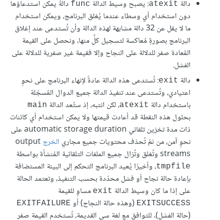
دالة
: يصبح وسيط الدالة
دالةً يمكن استدعاؤها
func
atexit
دون استخدام أي وسطاء عندما يُغلق البرنامج، ويمكن استخدام
ما لا يقل عن 32 دالة مشابهة لهذه الدالة وأن تُستدعى عند إغلاق
البرنامج بصورةٍ مُعاكسة لتسجيل كلٍّ منها، ونحصل على القيمة
المُعادة صفر للدلالة على النجاح وإلا فقيمة غير صفرية للدلالة على
الفشل.
دالة
: تُستدعى هذه الدالة عادةً لإنهاء البرنامج على نحوٍ
exit
اعتيادي، وتُستدعى عند تنفيذ الدالة جميع الدوال المُسجّلة
باستخدام دالة
، لكن انتبه، إذ ستُعد الدالة
main
atexit
بحلول هذه النقطة قد أعادت قيمتها ولا يمكن استخدام أي كائنات
ذات مدة تخزين تلقائي automatic storage duration على
نحوٍ آمن، من ثمّ تُحذف محتويات جميع مجاري
الخرج
output
streams وتُغلق وتُزال جميع الملفات التلقائية المُنشأة بواسطة
، وأخيرًا يُعيد البرنامج التحكم إلى البيئة المستضافة
tmpfile
بإعادة حالة نجاح أو فشل محدّدة بحسب التنفيذ، وتعتمد الحالة
على إذا ما كان وسيط الدالة
مساوٍ للقيمة
exit
(وهذه حالة النجاح) أو
EXITFAILURE
EXITSUCCESS
(حالة الفشل). للتوافق مع لغة سي القديمة، تُستخدم القيمة صفر