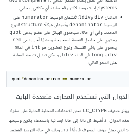
الأنظمة التي تعمل بنظام المتمم الثنائي two's complement
systems، إذ لا يوجد لأكثر رقم سلبيّة أي مكافئ إيجابي.
الدالتان
و
: تُقسّمان الوسيط
على
numerator
ldiv
div
الوسيط
وتُعيدان هيكلًا structure للنوع
denominator
المحدد، وفي أي حالة، سيحتوي الهيكل على عضو يدعى
quot
يحتوي على حاصل القسمة الصحيحة وعضوًا آخر يدعى
rem
يحتوي على باقي القسمة، ونوع العضوين هو
في الدالة
int
و
في الدالة
، ويمكن تمثيل نتيجة العملية
ldiv
long
div
على النحو التالي:
quot
*
denominator
+
rem 
==
 numerator
الدوال التي تستخدم المحارف متعددة البايت
يؤثر تصنيف
ضمن الإعدادات المحلية الحالية على سلوك
LC_CTYPE
هذه الدوال، إذ تُضبط كل دالة إلى حالة ابتدائية باستدعاء يكون وسيطها
الذي يمثل مؤشر المحرف فارغًا null، وذلك في حالة الترميز المُعتمد
s