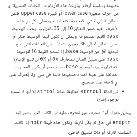
متبوعة بسلسلة أرقام، وتُؤخذ هذه الأرقام من الخانات العشرية أو
من أحرف صغيرة lower case أو كبيرة upper case ضمن
النطاق a إلى z في الأبجدية الإنجليزية ويُعطى لكل من هذه
الأحرف القيم ضمن النطاق 10 إلى 35 بالترتيب. يحدِّد الوسيط
القيم المسموحة ويمكن أن تكون قيمة الوسيط صفر أو
base
ضمن النطاق 2 إلى 36. يجري التعرُّف على الخانات التي تبلغ
قيمتها أقل من الوسيط
، إذ تسمح القيمة 16 للوسيط
base
على سبيل المثال للمحارف
أو
أن تتبع الإشارة
0X
0x
base
الاختيارية، بينما يسمح
بقيمة صفر أن تكون المحارف
base
المدخلة على هيئة أعداد صحيحة ثابتة في سي، ولا يُعترف على
أي لاحقة عدد صحيح.
في الدالة
: مطابقة للدالة
إلا أنها لا تسمح
strtol
strtoul
بوجود إشارة.
يُخزّن عنوان أول محرف غير مُعترف عليه في الكائن الذي يشير إليه
في حال لم يكُن فارغًا، وتكون هذه قيمة
إذا كانت
nptr
endptr
السلسلة فارغة أو ذات تنسيق خاطئ.