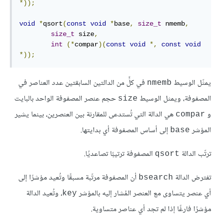
*));
void
*
qsort
(
const
void
*
base
,
size_t
 nmemb
,
size_t
 size
,
int
(*
compar
)(
const
void
*,
const
void
*));
يمثّل الوسيط
في كلٍّ من الدالتين السابقتين عدد العناصر في
nmemb
المصفوفة، ويمثل الوسيط
حجم عنصر المصفوفة الواحد بالبايت
size
و
هي الدالة التي تُستدعى للمقارنة بين العنصرين، بينما يشير
compar
المؤشر
إلى أساس المصفوفة أي بدايتها.
base
ترتّب الدالة
المصفوفة ترتيبًا تصاعديًا.
qsort
تفترض الدالة
أن المصفوفة مرتّبة مسبقًا وتُعيد مؤشرًا إلى
bsearch
أي عنصر يتساوى مع العنصر المُشار إليه بالمؤشر
، وتُعيد الدالة
key
مؤشرًا فارغًا إذا لم تجد أي عناصر متساوية.