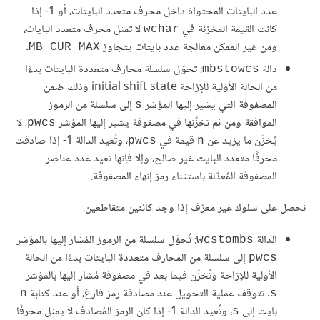
عدد البايتات المحتواة داخل محرف متعدد البايتات، أو ‎-1 إذا
كانت القيمة المخزنة في
لا تمثل محرف متعدد البايات،
wchar
ومن غير الممكن معالجة عدد بايتات يتجاوز
.
MB_CUR_MAX
دالة
: تحوّل سلسلة محارف متعددة البايتات بدءًا
mbstowcs
من الحالة الأولية للإزاحة initial shift state وذلك ضمن
المصفوفة التي يشير إليها المؤشر
إلى سلسلة من الرموز
s
الموافقة ومن ثم تخزّنها في مصفوفة يشير إليها المؤشر
، لا
pwcs
يُخزّن ما يزيد عن
قيمة في
، وتُعيد الدالة 1- إذا صادفت
pwcs
n
محرفًا متعدد البايت غير صالح، وإلا فإنها تعيد عدد عناصر
المصفوفة المُعدّلة باستثناء رمز إنهاء المصفوفة.
نحصل على سلوك غير معرّف إذا وجد كائنين متقاطعين.
الدالة
: تُحوِّل سلسلة من الرموز المُشار إليها بالمؤشر
wcstombs
إلى سلسلة من المحارف متعددة البايتات بدءًا من الحالة
pwcs
الأولية للإزاحة وتُخزّن فيما بعد في مصفوفة مُشار إليها بالمؤشر
. تتوقف عملية التحويل عند مصادفة رمز فارغ، أو عند كتابة
n
s
بايت إلى
، وتُعيد الدالة ‎-1 إذا كان الرمز المُصادف لا يمثل محرفًا
s