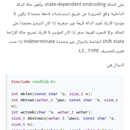
على الحالة state-dependent endcoding، وتُغيَّر حالة الدالة
الداخلية وفق الضرورة عن طريق استدعاءات لاحقة عندما لا يكون
s
مؤشرًا فارغًا. تُعيد الدالة قيمةً غير صفرية إذا كان الترميز معتمدًا على
الحالة، وإلا فتعيد القيمة صفر إذا كان المؤشر
فارغًا. تصبح حالة الإزاحة
s
shift state الخاصة بالدوال غير محددة indeterminate إذا حدث
تغيير للتصنيف
.
LC_TYPE
الدوال هي:
#include
<stdlib.h>
int
 mblen
(
const
char
*
s
,
size_t
 n
);
int
 mbtowc
(
wchar_t
*
pwc
,
const
char
*
s
,
size_t
n
);
int
 wctomb
(
char
*
s
,
wchar_t
 wchar
);
size_t
 mbstowcs
(
wchar_t
*
pwcs
,
const
char
*
s
,
size_t
 n
);