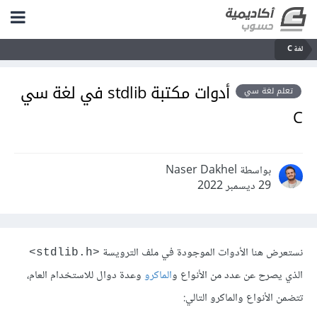
لغة C
أدوات مكتبة stdlib في لغة سي
تعلم لغة سي
C
بواسطة Naser Dakhel
29 ديسمبر 2022
نستعرض هنا الأدوات الموجودة في ملف الترويسة
<stdlib.h>
الذي يصرح عن عدد من الأنواع و
الماكرو
وعدة دوال للاستخدام العام،
تتضمن الأنواع والماكرو التالي: