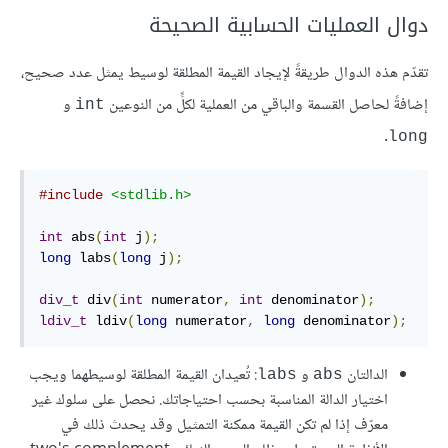
دوال العمليات الحسابية الصحيحة
تقدّم هذه الدوال طريقةً لإيجاد القيمة المطلقة لوسيط يمثل عدد صحيح،
إضافةً لحاصل القسمة والباقي من العملية لكلٍّ من النوعين
و
int
.
long
#include
<stdlib.h>
int
 abs
(
int
 j
);
long
 labs
(
long
 j
);
div_t
 div
(
int
 numerator
,
int
 denominator
);
ldiv_t
 ldiv
(
long
 numerator
,
long
 denominator
);
الدالتان
و
: تُعيدان القيمة المطلقة لوسيطهما ويجب
labs
abs
اختيار الدالة المناسبة بحسب احتياجاتك. نحصل على سلوك غير
معرّف إذا لم تكن القيمة ممكنة التمثيل وقد يحدث ذلك في