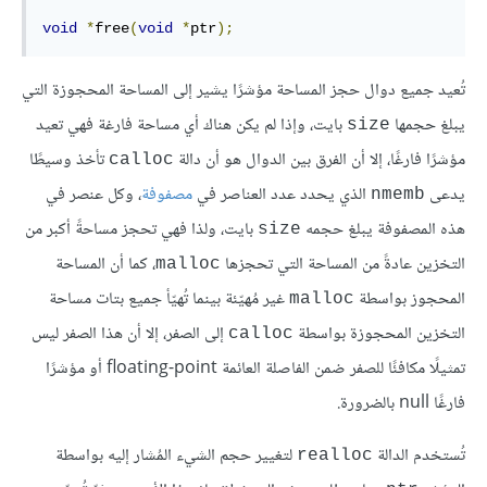
void
*
free
(
void
*
ptr
);
تُعيد جميع دوال حجز المساحة مؤشرًا يشير إلى المساحة المحجوزة التي
يبلغ حجمها
بايت، وإذا لم يكن هناك أي مساحة فارغة فهي تعيد
size
مؤشرًا فارغًا، إلا أن الفرق بين الدوال هو أن دالة
تأخذ وسيطًا
calloc
يدعى
الذي يحدد عدد العناصر في
مصفوفة
، وكل عنصر في
nmemb
هذه المصفوفة يبلغ حجمه
بايت، ولذا فهي تحجز مساحةً أكبر من
size
التخزين عادةً من المساحة التي تحجزها
، كما أن المساحة
malloc
المحجوز بواسطة
غير مُهيّئة بينما تُهيّأ جميع بتات مساحة
malloc
التخزين المحجوزة بواسطة
إلى الصفر، إلا أن هذا الصفر ليس
calloc
تمثيلًا مكافئًا للصفر ضمن الفاصلة العائمة floating-point أو مؤشرًا
فارغًا null بالضرورة.
تُستخدم الدالة
لتغيير حجم الشيء المُشار إليه بواسطة
realloc