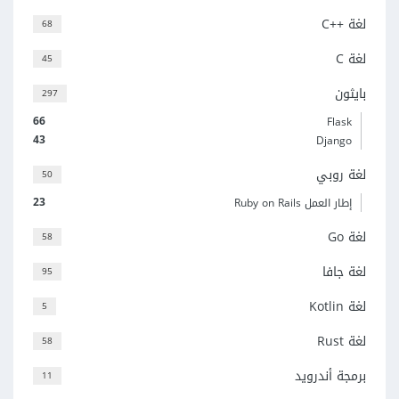
لغة C++‎
68
لغة C
45
بايثون
297
66
Flask
43
Django
لغة روبي
50
23
إطار العمل Ruby on Rails
لغة Go
58
لغة جافا
95
لغة Kotlin
5
لغة Rust
58
برمجة أندرويد
11