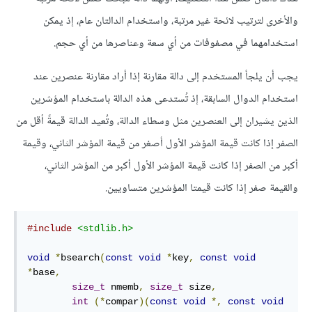
والأخرى لترتيب لائحة غير مرتبة، واستخدام الدالتان عام، إذ يمكن
استخدامهما في مصفوفات من أي سعة وعناصرها من أي حجم.
يجب أن يلجأ المستخدم إلى دالة مقارنة إذا أراد مقارنة عنصرين عند
استخدام الدوال السابقة، إذ تُستدعى هذه الدالة باستخدام المؤشرين
الذين يشيران إلى العنصرين مثل وسطاء الدالة، وتُعيد الدالة قيمةً أقل من
الصفر إذا كانت قيمة المؤشر الأول أصغر من قيمة المؤشر الثاني، وقيمة
أكبر من الصفر إذا كانت قيمة المؤشر الأول أكبر من المؤشر الثاني،
والقيمة صفر إذا كانت قيمتا المؤشرين متساويين.
#include
<stdlib.h>
void
*
bsearch
(
const
void
*
key
,
const
void
*
base
,
size_t
 nmemb
,
size_t
 size
,
int
(*
compar
)(
const
void
*,
const
void