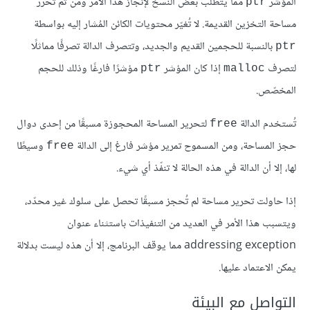
المؤشر
مما يتطلب بعض النسخ لإنجاز هذا الأمر ومن ثمّ تُحرّر
ptr
مساحة التخزين القديمة. لا تُغيّر محتويات الكائن المُشار إليه بواسطة
بالنسبة للحجمين القديم والجديد، وتتصرف الدالة تصرفًا مماثلًا
ptr
لتصرف
إذا كان المؤشر
مؤشرًا فارغًا وذلك للحجم
ptr
malloc
المخصّص.
تُستخدم الدالة
لتحرير المساحة المحجوزة مسبقًا من إحدى دوال
free
حجز المساحة، ومن المسموح تمرير مؤشر فارغ إلى الدالة
وسيطًا
free
لها، إلا أن الدالة في هذه الحالة لا تنفّذ أي شيء.
إذا حاولت تحرير مساحة لم تُحجز مسبقًا تحصل على سلوك غير محدّد،
ويتسبب هذا الأمر في العديد من التنفيذات باستثناء عنوان
addressing exception مما يوقف البرنامج، إلا أن هذه ليست بدلالة
يمكن الاعتماد عليها.
التواصل مع البيئة