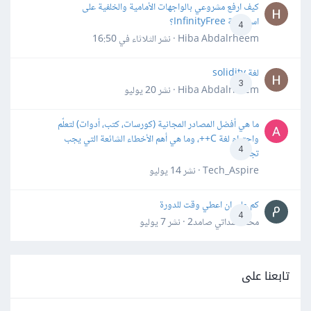
كيف ارفع مشروعي بالواجهات الأمامية والخلفية على
استضافة InfinityFree؟
4
Hiba Abdalrheem · نشر
الثلاثاء في 16:50
لغة solidity
3
Hiba Abdalrheem · نشر
20 يوليو
ما هي أفضل المصادر المجانية (كورسات، كتب، أدوات) لتعلّم
واحترام لغة C++، وما هي أهم الأخطاء الشائعة التي يجب
4
تجنبها؟
Tech_Aspire · نشر
14 يوليو
كم علي ان اعطي وقت للدورة
4
محمد سداتي صامد2 · نشر
7 يوليو
تابعنا على