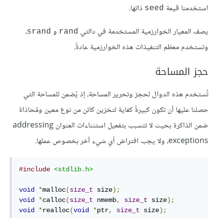
استخدمنا قيمة
ذاتها.
seed
يصف المعيار الخوارزمية المستخدمة في دالتي
و
،
srand
rand
وتستخدم معظم التنفيذات هذه الخوارزمية عادةً.
حجز المساحة
تُستخدم هذه الدوال لحجز وتحرير المساحة، إذ يُضمن للمساحة التي
حصلنا عليها أن تكون كبيرةً كفاية لتخزين كائن من نوع معين ومُحاذاة
ضمن الذاكرة بحيث لا تتسبب بتفعيل استثناءات العنوان addressing
exceptions، ولا يجب افتراض أي شيء آخر بخصوص عملها.
#include
<stdlib.h>
void
*
malloc
(
size_t
 size
);
void
*
calloc
(
size_t
 nmemb
,
size_t
 size
);
void
*
realloc
(
void
*
ptr
,
size_t
 size
);