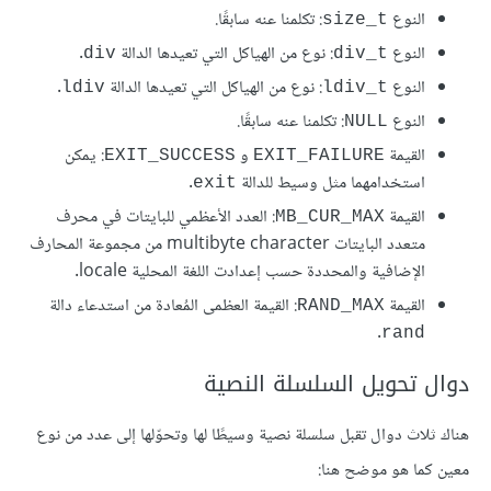
النوع
: تكلمنا عنه سابقًا.
size_t
النوع
: نوع من الهياكل التي تعيدها الدالة
.
div
div_t
النوع
: نوع من الهياكل التي تعيدها الدالة
.
ldiv
ldiv_t
النوع
: تكلمنا عنه سابقًا.
NULL
القيمة
و
: يمكن
EXIT_SUCCESS
EXIT_FAILURE
استخدامهما مثل وسيط للدالة
.
exit
القيمة
: العدد الأعظمي للبايتات في محرف
MB_CUR_MAX
متعدد البايتات multibyte character من مجموعة المحارف
الإضافية والمحددة حسب إعدادت اللغة المحلية locale.
القيمة
: القيمة العظمى المُعادة من استدعاء دالة
RAND_MAX
.
rand
دوال تحويل السلسلة النصية
هناك ثلاث دوال تقبل سلسلة نصية وسيطًا لها وتحوّلها إلى عدد من نوع
معين كما هو موضح هنا: