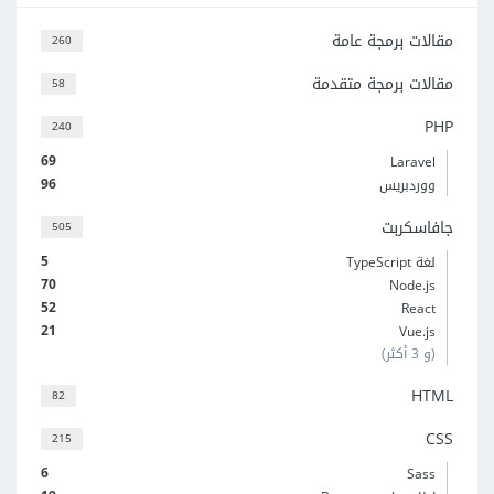
مقالات برمجة عامة
260
مقالات برمجة متقدمة
58
PHP
240
69
Laravel
96
ووردبريس
جافاسكربت
505
5
لغة TypeScript
70
Node.js
52
React
21
Vue.js
(و 3 أكثر)
HTML
82
CSS
215
6
Sass