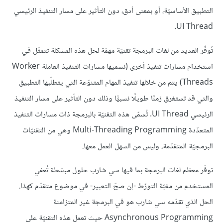
التطبيق الأساسيّة، أو بمعنى أدق، دون التأثير على مسار التنفيذ الرئيسي
UI Thread.
تُوفّر العديد من لغات البرمجة تقنيّة مهمّة لحل هذه المشكلة تتمثّل في
استخدام مسارات تنفيذ أخرى (نسميها مسارات التنفيذ العاملة Worker
Threads) يتم من خلالها تنفيذ المهام المتنوّعة التي يتطلّبها التطبيق
والتي قد تستغرق زمنًا طويلًا نسبيًّا وذلك دون التأثير على مسار التنفيذ
الرئيسي UI Thread. تُسمّى هذه التقنيّة بالبرمجة ذات مسارات التنفيذ
المتعدّدة Multi-Threading Programming وهي من التقنيّات
البرمجيّة المتقدّمة، وليس من السهل العمل معها.
توفّر معظم لغات البرمجة بما فيها سي شارب حلول مبسّطة تُعفي
المستخدم من مغبّة التورّط -إن صحّ التعبير- في موضوع متقدّم كهذا.
الحل الذي تقدّمه سي شارب هو في البرمجة غير المتزامنة
Asynchronous Programming حيث تعمل هذه التقنيّة على