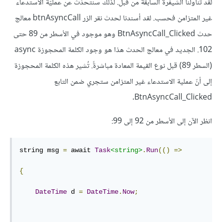
لقد تناولنا الشيفرة السابقة من قبل. لذلك سنتحدّث عن عمليّة الاستدعاء
غير المتزامن فحسب. لقد أسندنا لحدث نقر الزر btnAsyncCall معالج
حدث BtnAsyncCall_Clicked وهو موجود في الأسطر من 89 حتى
102. الجديد في معالج الحدث هذا هو وجود الكلمة المحجوزة async
(السطر 89) قبل نوع القيمة المعادة مباشرةً. تُشير هذه الكلمة المحجوزة
إلى أنّ عملية الاستدعاء غير المتزامن ستجري ضمن التابع
BtnAsyncCall_Clicked.
انظر الآن إلى الأسطر من 92 إلى 99:
string msg 
=
 await 
Task
<string>
.
Run
(()
=>
{
DateTime
 d 
=
DateTime
.
Now
;