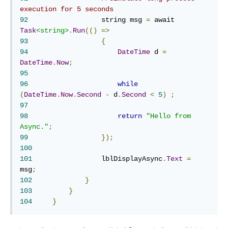
execution for 5 seconds
92
	            string msg 
=
 await 
Task
<string>
.
Run
(()
=>
93
{
94
DateTime
 d 
=
DateTime
.
Now
;
95
96
while
(
DateTime
.
Now
.
Second
-
 d
.
Second
<
5
)
;
97
98
return
"Hello from 
Async."
;
99
});
100
101
	            lblDisplayAsync
.
Text
=
msg
;
102
}
103
}
104
}