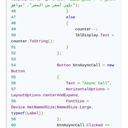
);
"موافق"
تكون أصغر من الصفر"
,
46
}
47
else
48
{
49
	                    counter
--;
50
	                    lblDisplay
.
Text
=
counter
.
ToString
();
51
}
52
};
53
54
Button
 btnAsyncCall 
=
new
Button
55
{
56
Text
=
"Async Call"
,
57
HorizontalOptions
=
LayoutOptions
.
CenterAndExpand
,
58
FontSize
=
Device
.
GetNamedSize
(
NamedSize
.
Large
,
typeof
(
Label
))
59
};
60
	            btnAsyncCall
.
Clicked
+=