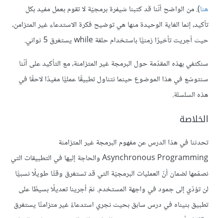
هنا
). من الواضح أنّنا قد كتبنا شيفرة برمجيّة لا تقوم بعمل مفيد بكل
تأكيد، إنما الغاية الوحيدة منها هي توضيح فكرة الاستدعاء غير المتزامن،
حيث أجريت تأخيرًا زمنيًّا باستخدام حلقة while يستغرق 5 ثواني.
سنكتفي بهذه المقدّمة حول البرمجة غير المتزامنة، مع التأكيد على أنّنا
سنتوسّع في هذا الموضوع حينما نتناول تطبيقًا عمليًّا مفيدًا لاحقًا في
هذه السلسلة.
الخلاصة
تحدثنا في هذا الدرس عن مفهوم البرمجة غير المتزامنة
Asynchronous Programming والحاجة إليها في التطبيقات التي
نصمّمها لضمان أنّ العمليات البرمجيّة التي قد تستغرق وقتًا طويلًا نسبيًّا
لن تؤدّي إلى جمود في واجهة المستخدم. ثمّ أجرينا تعديلًا بسيطًا على
تطبيق بنيناه في درس سابق بحيث نجري استدعاءً غير متزامنًا يستغرق