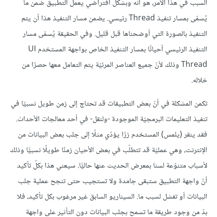
السبب في هذا الأمر، هو أنّه وبشكل افتراضي يعمل التطبيق ضمن ما
يُسمّى بمسار تنفيذ Thread رئيسي. يضمن مسار التنفيذ هذا أن يتم
التنفيذ بالصورة التي أوضحناها قبل قليل. وفي الحقيقة يُسمّى مسار
التنفيذ الرئيسي أحيانًا بمسار التنفيذ الخاص بواجهة المستخدم UI
Thread وذلك لأنّ جميع العناصر المرئيّة يتم التعامل معها حصرًا من
خلاله.
تكمن المشكلة في أنّ بعض التطبيقات قد تحتاج إلى زمن طويل نسبيًا في
تنفيذ التعليمات البرمجيّة الموجودة -ولنقل- في أحد معالجات الأحداث.
فقد ينقر (يلمس) المستخدم زرًا يؤدّي مثلًا إلى جلب بعض البيانات من
الإنترنت، وهي عمليّة قد تتطلّب في بعض الأحيان زمنًا طويلًا نسبيًّا وذلك
لأسباب متنوّعة لسنا بمعرض الحديث عنها حاليًّا. سيعني هذا بكلّ تأكيد
أنّ واجهة التطبيق ستبقى جامدة ولا تستجيب حتى تنجح عملية جلب
البيانات أو تفشل لسبب ما. السيناريو السابق غير مرغوب بكل تأكيد، فلا
بدّ من وجود طريقة ما تسمح بجلب البيانات دون التأثير على واجهة