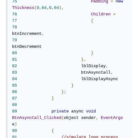
75
Padding
=
new
Thickness
(
0
,
64
,
0
,
64
),
76
Children
=
77
{
78
btnIncrement
,
79
80
}
81
},
82
	                    lblDisplay
,
83
	                    btnAsyncCall
,
84
85
}
86
};
87
}
88
89
private
 async 
void
BtnAsyncCall_Clicked
(
object sender
,
EventArgs
e
)
90
{
91
//simulate long process 