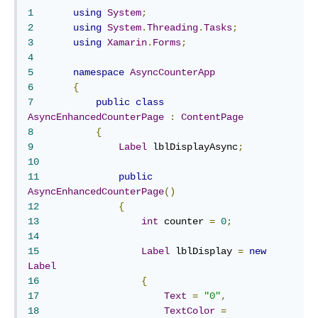
1
using
System
;
2
using
System
.
Threading
.
Tasks
;
3
using
Xamarin
.
Forms
;
4
5
namespace
AsyncCounterApp
6
{
7
public
class
AsyncEnhancedCounterPage
:
ContentPage
8
{
9
Label
 lblDisplayAsync
;
10
11
public
AsyncEnhancedCounterPage
()
12
{
13
int
 counter 
=
0
;
14
15
Label
 lblDisplay 
=
new
Label
16
{
17
Text
=
"0"
,
18
TextColor
=