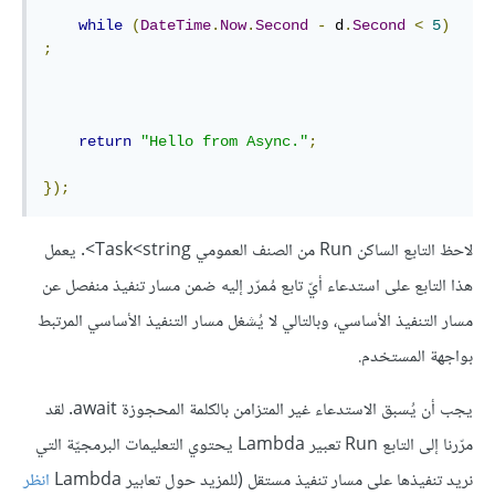
while
(
DateTime
.
Now
.
Second
-
 d
.
Second
<
5
)
;
return
"Hello from Async."
;
});
لاحظ التابع الساكن Run من الصنف العمومي Task<string>. يعمل
هذا التابع على استدعاء أيّ تابع مُمرّر إليه ضمن مسار تنفيذ منفصل عن
مسار التنفيذ الأساسي، وبالتالي لا يُشغل مسار التنفيذ الأساسي المرتبط
بواجهة المستخدم.
يجب أن يُسبق الاستدعاء غير المتزامن بالكلمة المحجوزة await. لقد
مرّرنا إلى التابع Run تعبير Lambda يحتوي التعليمات البرمجيّة التي
نريد تنفيذها على مسار تنفيذ مستقل (للمزيد حول تعابير Lambda
انظر