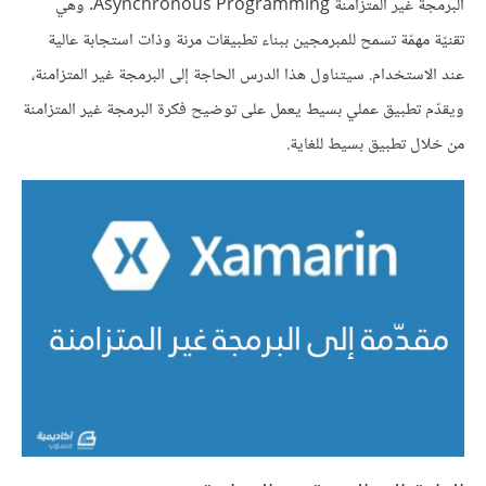
البرمجة غير المتزامنة Asynchronous Programming. وهي
تقنيّة مهمّة تسمح للمبرمجين ببناء تطبيقات مرنة وذات استجابة عالية
عند الاستخدام. سيتناول هذا الدرس الحاجة إلى البرمجة غير المتزامنة،
ويقدّم تطبيق عملي بسيط يعمل على توضيح فكرة البرمجة غير المتزامنة
من خلال تطبيق بسيط للغاية.