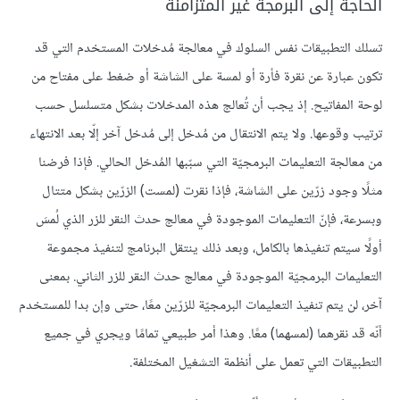
الحاجة إلى البرمجة غير المتزامنة
تسلك التطبيقات نفس السلوك في معالجة مُدخلات المستخدم التي قد
تكون عبارة عن نقرة فأرة أو لمسة على الشاشة أو ضغط على مفتاح من
لوحة المفاتيح. إذ يجب أن تُعالج هذه المدخلات بشكل متسلسل حسب
ترتيب وقوعها. ولا يتم الانتقال من مُدخل إلى مُدخل آخر إلّا بعد الانتهاء
من معالجة التعليمات البرمجيّة التي سبّبها المُدخل الحالي. فإذا فرضنا
مثلًا وجود زرّين على الشاشة، فإذا نقرت (لمست) الزرّين بشكل متتال
وبسرعة، فإنّ التعليمات الموجودة في معالج حدث النقر للزر الذي لُمسَ
أولًا سيتم تنفيذها بالكامل، وبعد ذلك ينتقل البرنامج لتنفيذ مجموعة
التعليمات البرمجيّة الموجودة في معالج حدث النقر للزر الثاني. بمعنى
آخر، لن يتم تنفيذ التعليمات البرمجيّة للزرّين معًا، حتى وإن بدا للمستخدم
أنّه قد نقرهما (لمسهما) معًا. وهذا أمر طبيعي تمامًا ويجري في جميع
التطبيقات التي تعمل على أنظمة التشغيل المختلفة.