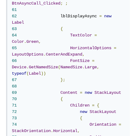
BtnAsyncCall_Clicked
;
;
61
62
	            lblDisplayAsync 
=
new
Label
63
{
64
TextColor
=
Color
.
Green
,
65
HorizontalOptions
=
LayoutOptions
.
CenterAndExpand
,
66
FontSize
=
Device
.
GetNamedSize
(
NamedSize
.
Large
,
typeof
(
Label
))
67
};
68
69
Content
=
new
StackLayout
70
{
71
Children
=
{
72
new
StackLayout
73
{
74
Orientation
=
StackOrientation
.
Horizontal
,