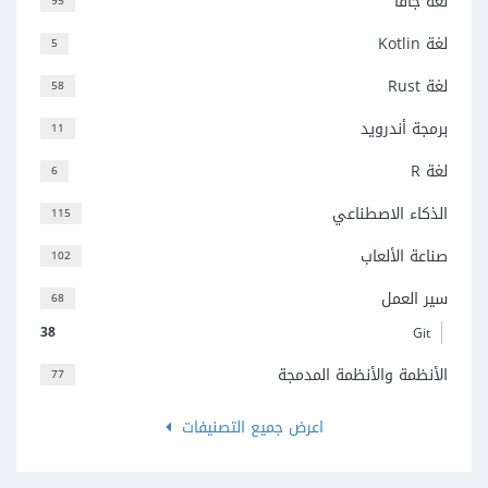
لغة جافا
95
لغة Kotlin
5
لغة Rust
58
برمجة أندرويد
11
لغة R
6
الذكاء الاصطناعي
115
صناعة الألعاب
102
سير العمل
68
38
Git
الأنظمة والأنظمة المدمجة
77
اعرض جميع التصنيفات