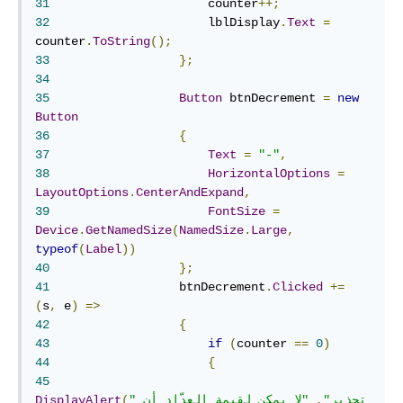
31
	                counter
++;
32
	                lblDisplay
.
Text
=
counter
.
ToString
();
33
};
34
35
Button
 btnDecrement 
=
new
Button
36
{
37
Text
=
"-"
,
38
HorizontalOptions
=
LayoutOptions
.
CenterAndExpand
,
39
FontSize
=
Device
.
GetNamedSize
(
NamedSize
.
Large
,
typeof
(
Label
))
40
};
41
	            btnDecrement
.
Clicked
+=
(
s
,
 e
)
=>
42
{
43
if
(
counter 
==
0
)
44
{
45
"تحذير"
,
"لا يمكن لقيمة العدّاد أن 
(
DisplayAlert