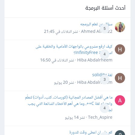
أحدث أسئلة البرمجة
سؤال عن تعلم البرمجه
5
Ahmed Alhafiz2 · نشر
الثلاثاء في 21:45
كيف ارفع مشروعي بالواجهات الأمامية والخلفية على
استضافة InfinityFree؟
4
Hiba Abdalrheem · نشر
الثلاثاء في 16:50
لغة solidity
3
Hiba Abdalrheem · نشر
20 يوليو
ما هي أفضل المصادر المجانية (كورسات، كتب، أدوات) لتعلّم
واحترام لغة C++، وما هي أهم الأخطاء الشائعة التي يجب
4
تجنبها؟
Tech_Aspire · نشر
14 يوليو
كم علي ان اعطي وقت للدورة