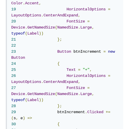
Color
.
Accent
,
19
HorizontalOptions
=
LayoutOptions
.
CenterAndExpand
,
20
FontSize
=
Device
.
GetNamedSize
(
NamedSize
.
Large
,
typeof
(
Label
))
21
};
22
23
Button
 btnIncrement 
=
new
Button
24
{
25
Text
=
"+"
,
26
HorizontalOptions
=
LayoutOptions
.
CenterAndExpand
,
27
FontSize
=
Device
.
GetNamedSize
(
NamedSize
.
Large
,
typeof
(
Label
))
28
};
29
	            btnIncrement
.
Clicked
+=
(
s
,
 e
)
=>
30
{