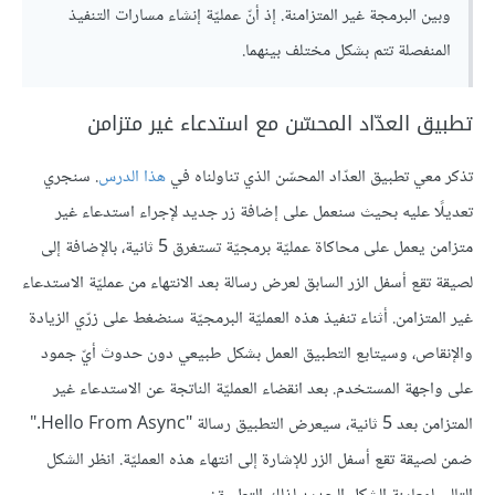
وبين البرمجة غير المتزامنة. إذ أنّ عمليّة إنشاء مسارات التنفيذ
المنفصلة تتم بشكل مختلف بينهما.
تطبيق العدّاد المحسّن مع استدعاء غير متزامن
تذكر معي تطبيق العدّاد المحسّن الذي تناولناه في
هذا الدرس
. سنجري
تعديلًا عليه بحيث سنعمل على إضافة زر جديد لإجراء استدعاء غير
متزامن يعمل على محاكاة عمليّة برمجيّة تستغرق 5 ثانية، بالإضافة إلى
لصيقة تقع أسفل الزر السابق لعرض رسالة بعد الانتهاء من عمليّة الاستدعاء
غير المتزامن. أثناء تنفيذ هذه العمليّة البرمجيّة سنضغط على زرّي الزيادة
والإنقاص، وسيتابع التطبيق العمل بشكل طبيعي دون حدوث أيّ جمود
على واجهة المستخدم. بعد انقضاء العمليّة الناتجة عن الاستدعاء غير
المتزامن بعد 5 ثانية، سيعرض التطبيق رسالة "Hello From Async."
ضمن لصيقة تقع أسفل الزر للإشارة إلى انتهاء هذه العمليّة. انظر الشكل