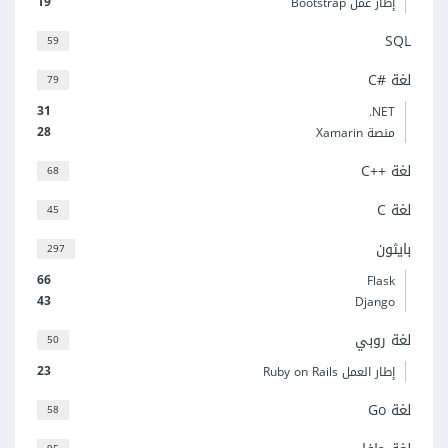
19
إطار عمل Bootstrap
SQL
59
لغة C#‎
79
31
‎.NET
28
منصة Xamarin
لغة C++‎
68
لغة C
45
بايثون
297
66
Flask
43
Django
لغة روبي
50
23
إطار العمل Ruby on Rails
لغة Go
58