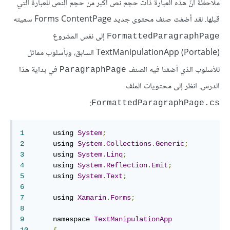
ملاحظة أنّ هذه العبارة ذات حجم نص أكبر من حجم النص للعبارة التي
قبلها. لقد أضفت صنف محتوى جديد Forms ContentPage سميته
إلى نفس المشروع
FormattedParagraphPage
(TextManipulationApp (Portable السابق، وبأسلوب مماثل
للأسلوب الذي أضفنا فيه الصنف
في بداية هذا
ParagraphPage
الدرس. انظر إلى محتويات الملف
:
FormattedParagraphPage.cs
1
	using 
System
;
2
	using 
System
.
Collections
.
Generic
;
3
	using 
System
.
Linq
;
4
	using 
System
.
Reflection
.
Emit
;
5
	using 
System
.
Text
;
6
7
	using 
Xamarin
.
Forms
;
8
9
	namespace 
TextManipulationApp
10
{