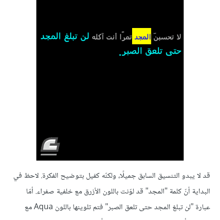
قد لا يبدو التنسيق السابق جميلًا، ولكنّه كفيل بتوضيح الفكرة. لاحظ في
البداية أنّ كلمة "المجد" قد لوّنت باللون الأزرق مع خلفية صفراء. أمّا
عبارة "لن تبلغ المجد حتى تلعق الصبر" فتم تلوينها باللون Aqua مع