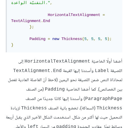
,
التقنيّة الواعدة."
HorizontalTextAlignment
=
TextAlignment
.
End
};
Padding
=
new
Thickness
(
5
,
5
,
5
,
5
);
}
أضفنا أولًا الخاصيّة
إلى
HorizontalTextAlignment
اللصيقة
وأسندنا إليها القيمة
TextAlignment.End
Label
لمحاذاة النص ضمن اللصيقة نحو اليمين (لاحظ أنّ الفاصلة العادية تفصل
بين الخصائص). كما أضفنا الخاصية
(من الصنف
Padding
) وأسندنا إليها كائنًا جديدًا من الصنف
ParagraphPage
(السماكة). تخضع بانية الصنف
لزيادة
Thickness
Thickness
التحميل حيث لها أكثر من شكل. استخدمت الشكل الأخير الذي يقبل أربعة
وسائط تمثّل مقادير الحشوة
من اليسار
والأعلى
left
padding