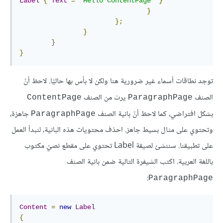
Label
{
Text
=
"Hello ContentPage"
}
}
};
}
}
}
توجد نطاقات أسماء غير ضرورية هنا ولكن لا بأس بها حاليًا. لاحظ أنّ
الصنف
يرث من الصنف
ContentPage
ParagraphPage
بشكل افتراضي، كما لاحظ أنّ بانية الصنف
جاهزة،
ParagraphPage
وتحتوي على مثال بسيط جاهز. احذف محتويات هذه البانية، لنبدأ العمل
على تطبيقنا. سننشئ لصيقة Label تحتوي على مقطع نصيّ مكتوب
باللغة العربية. اكتب الشيفرة التالية ضمن بانية الصنف
:
ParagraphPage
Content
=
new
Label
{