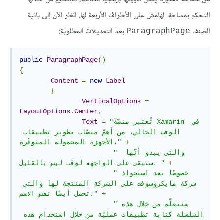
التحكم بمساحة الهامش على الأطراف الأربعة لها. انظر الآن إلى بانية
الصنف
بعد التعديلات المطلوبة:
ParagraphPage
public
ParagraphPage
()
{
Content
=
new
Label
{
VerticalOptions
=
LayoutOptions
.
Center
,
"تُعتبر منصّة Xamarin في 
=
Text
الوقت الحالي، من أهمّ منصّات تطوير تطبيقات 
+
الأجهزة المحمولة المتوفّرة،"
" والتي يبدو أنّها 
+
ستبقى على الواجهة لوقت ليس بالقليل، "
"خصوصًا بعد استحواذ 
شركة مايكروسوفت على الشركة المنتجة لها والتي 
+
تحمل أيضًا نفس الاسم."
"سنتعلّم من خلال هذه 
السلسلة كتابة تطبيقات عمليّة من خلال استخدام هذه 