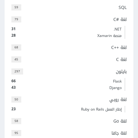
SQL
59
لغة C#‎
79
31
‎.NET
28
منصة Xamarin
لغة C++‎
68
لغة C
45
بايثون
297
66
Flask
43
Django
لغة روبي
50
23
إطار العمل Ruby on Rails
لغة Go
58
لغة جافا
95