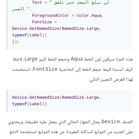
"لن تبلغ المجد حتى تلعق 
=
Text
,
الصبر."
ForegroundColor
=
Color
.
Aqua
,
FontSize
=
Device
.
GetNamedSize
(
NamedSize
.
Large
,
typeof
(
Label
))
});
هذه المرّة سيكون لون الخط Aqua وحجم الخط كبير Large. لاحظ
كيف أسندنا قيمة حجم الخط إلى الخاصية
. استخدمت
FontSize
لهذا الغرض التعبير التالي:
Device
.
GetNamedSize
(
NamedSize
.
Large
,
typeof
(
Label
))
الصنف
يمثّل الجهاز الحالي الذي يعمل عليه تطبيقنا، ويحتوي
Device
على العديد من التوابع الساكنة المفيدة. من هذه التوابع استخدمنا التابع