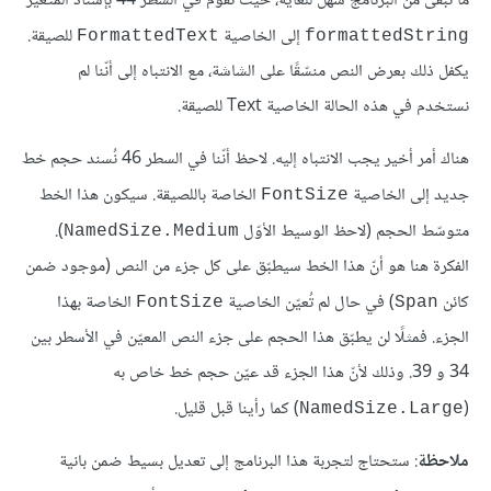
ما تبقى من البرنامج سهل للغاية، حيث نقوم في السطر 44 بإسناد المتغيّر
إلى الخاصية
للصيقة.
FormattedText
formattedString
يكفل ذلك بعرض النص منسّقًا على الشاشة، مع الانتباه إلى أنّنا لم
نستخدم في هذه الحالة الخاصية Text للصيقة.
هناك أمر أخير يجب الانتباه إليه. لاحظ أنّنا في السطر 46 نُسند حجم خط
جديد إلى الخاصية
الخاصة باللصيقة. سيكون هذا الخط
FontSize
متوسّط الحجم (لاحظ الوسيط الأوّل
).
NamedSize.Medium
الفكرة هنا هو أنّ هذا الخط سيطبّق على كل جزء من النص (موجود ضمن
كائن
) في حال لم تُعيّن الخاصية
الخاصة بهذا
FontSize
Span
الجزء. فمثلًا لن يطبّق هذا الحجم على جزء النص المعيّن في الأسطر بين
34 و 39. وذلك لأنّ هذا الجزء قد عيّن حجم خط خاص به
(
) كما رأينا قبل قليل.
NamedSize.Large
ملاحظة
: ستحتاج لتجربة هذا البرنامج إلى تعديل بسيط ضمن بانية