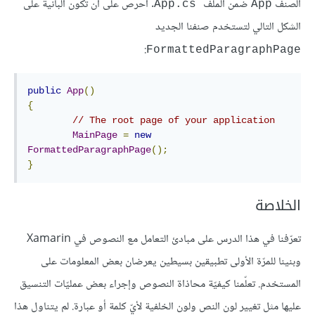
الصنف
ضمن الملف
. احرص على أن تكون البانية على
App.cs
App
الشكل التالي لتستخدم صنفنا الجديد
:
FormattedParagraphPage
public
App
()
{
// The root page of your application
MainPage
=
new
FormattedParagraphPage
();
}
الخلاصة
تعرّفنا في هذا الدرس على مبادئ التعامل مع النصوص في Xamarin
وبنينا للمرّة الأولى تطبيقين بسيطين يعرضان بعض المعلومات على
المستخدم. تعلّمنا كيفيّة محاذاة النصوص وإجراء بعض عمليّات التنسيق
عليها مثل تغيير لون النص ولون الخلفية لأيّ كلمة أو عبارة. لم يتناول هذا