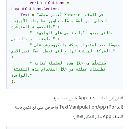
VerticalOptions
=
LayoutOptions
.
Center
,
"تُعتبر منصّة Xamarin في الوقت 
=
Text
الحالي، من أهمّ منصّات تطوير تطبيقات الأجهزة 
+
المحمولة المتوفّرة،"
" والتي يبدو أنّها ستبقى على الواجهة 
+
لوقت ليس بالقليل، "
"خصوصًا بعد استحواذ شركة مايكروسوفت على 
الشركة المنتجة لها والتي تحمل أيضًا نفس الاسم."
+
"سنتعلّم من خلال هذه السلسلة كتابة 
تطبيقات عمليّة من خلال استخدام هذه التقنيّة 
الواعدة."
};
انتقل إلى الملف
ضمن المشروع
App.cs
(TextManipulationApp (Portal واحرص على أن تكون بانية
الصنف
على الشكل التالي:
App