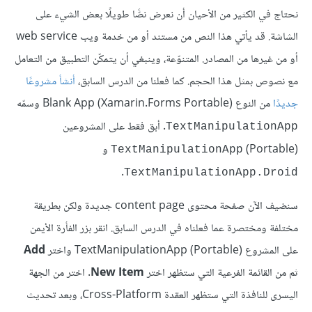
نحتاج في الكثير من الأحيان أن نعرض نصًّا طويلًا بعض الشيء على
الشاشة. قد يأتي هذا النص من مستند أو من خدمة ويب web service
أو من غيرها من المصادر. المتنوّعة، وينبغي أن يتمكّن التطبيق من التعامل
مع نصوص بمثل هذا الحجم. كما فعلنا من الدرس السابق،
أنشأ مشروعًا
جديدًا
من النوع (Blank App (Xamarin.Forms Portable وسمّه
. أبق فقط على المشروعين
TextManipulationApp
(
(Portable و
TextManipulationApp
.
TextManipulationApp.Droid
سنضيف الآن صفحة محتوى content page جديدة ولكن بطريقة
مختلفة ومختصرة عما فعلناه في الدرس السابق. انقر بزر الفأرة الأيمن
على المشروع (TextManipulationApp (Portable واختر
Add
ثم من القائمة الفرعية التي ستظهر اختر
New Item
. اختر من الجهة
اليسرى للنافذة التي ستظهر العقدة Cross-Platform، وبعد تحديث