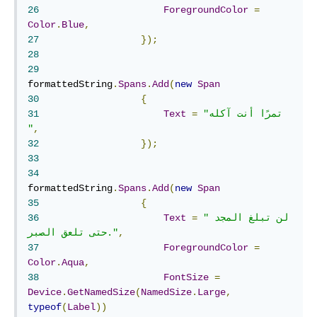
26
ForegroundColor
=
Color
.
Blue
,
27
});
28
29
formattedString
.
Spans
.
Add
(
new
Span
30
{
"تمرًا أنت آكله 
=
Text
31
"
,
32
});
33
34
formattedString
.
Spans
.
Add
(
new
Span
35
{
"لن تبلغ المجد 
=
Text
36
,
حتى تلعق الصبر."
37
ForegroundColor
=
Color
.
Aqua
,
38
FontSize
=
Device
.
GetNamedSize
(
NamedSize
.
Large
,
typeof
(
Label
))