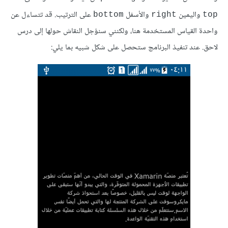
واليمين
والأسفل
على الترتيب. قد تتساءل عن
bottom
right
top
واحدة القياس المستخدمة هنا، ولكنني سنؤجل النقاش حولها إلى درس
لاحق. عند تنفيذ البرنامج ستحصل على شكل شبيه بما يلي: