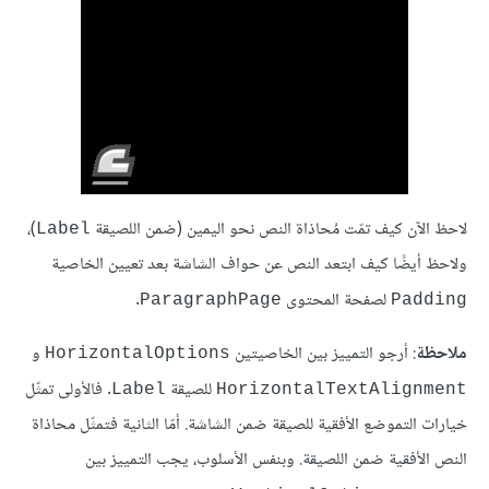
لاحظ الآن كيف تمّت مُحاذاة النص نحو اليمين (ضمن اللصيقة
)،
Label
ولاحظ أيضًا كيف ابتعد النص عن حواف الشاشة بعد تعيين الخاصية
لصفحة المحتوى
.
ParagraphPage
Padding
ملاحظة
: أرجو التمييز بين الخاصيتين
و
HorizontalOptions
للصيقة
. فالأولى تمثّل
Label
HorizontalTextAlignment
خيارات التموضع الأفقية للصيقة ضمن الشاشة. أمّا الثانية فتمثّل محاذاة
النص الأفقية ضمن اللصيقة. وبنفس الأسلوب، يجب التمييز بين