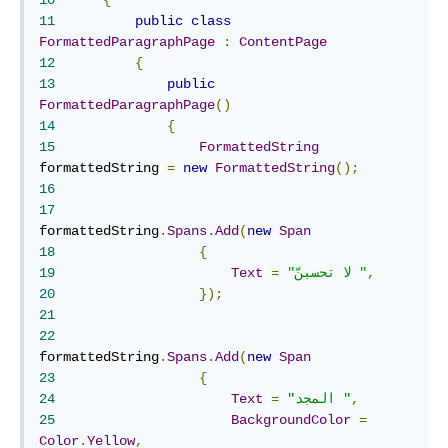
11
public
class
FormattedParagraphPage
:
ContentPage
12
{
13
public
FormattedParagraphPage
()
14
{
15
FormattedString
formattedString 
=
new
FormattedString
();
16
17
formattedString
.
Spans
.
Add
(
new
Span
18
{
,
"لا تحسبنّ "
=
Text
19
20
});
21
22
formattedString
.
Spans
.
Add
(
new
Span
23
{
,
"المجد "
=
Text
24
25
BackgroundColor
=
Color
.
Yellow
,