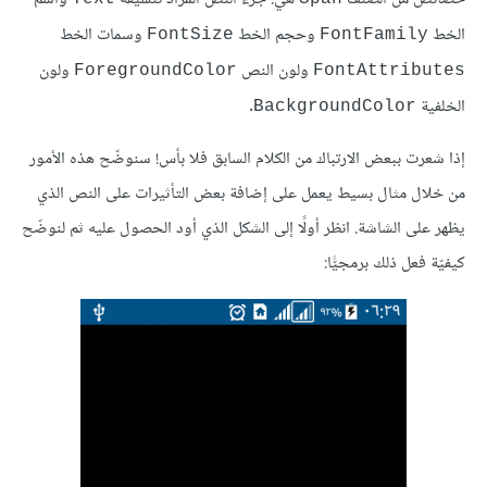
الخط
وحجم الخط
وسمات الخط
FontSize
FontFamily
ولون النص
ولون
ForegroundColor
FontAttributes
الخلفية
.
BackgroundColor
إذا شعرت ببعض الارتباك من الكلام السابق فلا بأس! سنوضّح هذه الأمور
من خلال مثال بسيط يعمل على إضافة بعض التأثيرات على النص الذي
يظهر على الشاشة. انظر أولًا إلى الشكل الذي أود الحصول عليه ثم لنوضّح
كيفيّة فعل ذلك برمجيًّا: