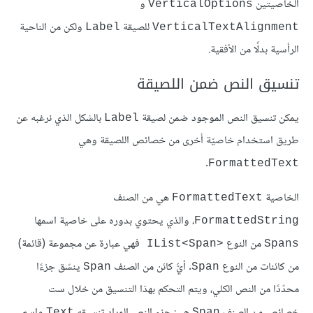
الخاصيتين
و
VerticalOptions
للصيقة
ولكن من الناحية
Label
VerticalTextAlignment
الرأسية بدلًا من الأفقية.
تنسيق النص ضمن اللصيقة
يمكن تنسيق النص الموجود ضمن لصيقة
بالشكل الذي نرغبه عن
Label
طريق استخدام خاصيّة أخرى من خصائص اللصيقة وهي
.
FormattedText
الخاصية
هي من الصنف
FormattedText
، والذي يحتوي بدوره على خاصية اسمها
FormattedString
من النوع
فهي عبارة عن مجموعة (قائمة)
<IList<Span
Spans
من كائنات من النوع
. أيُّ كائن من الصنف
ينسّق جزءًا
Span
Span
محدّدًا من النص الكلي، ويتم التحكم بهذا التنسيق من خلال ست
خصائص من الصنف
هي: جزء النص المراد تنسيقه
واسم
Text
Span