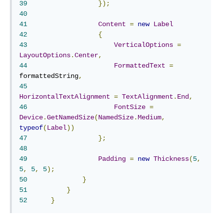
39
});
40
41
Content
=
new
Label
42
{
43
VerticalOptions
=
LayoutOptions
.
Center
,
44
FormattedText
=
formattedString
,
45
HorizontalTextAlignment
=
TextAlignment
.
End
,
46
FontSize
=
Device
.
GetNamedSize
(
NamedSize
.
Medium
,
typeof
(
Label
))
47
};
48
49
Padding
=
new
Thickness
(
5
,
5
,
5
,
5
);
50
}
51
}
52
}