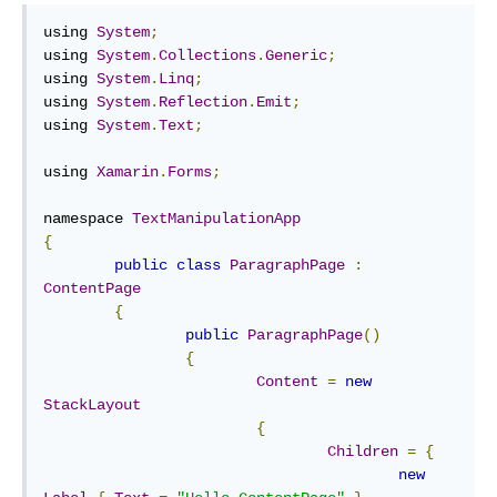
using 
System
;
using 
System
.
Collections
.
Generic
;
using 
System
.
Linq
;
using 
System
.
Reflection
.
Emit
;
using 
System
.
Text
;
using 
Xamarin
.
Forms
;
namespace 
TextManipulationApp
{
public
class
ParagraphPage
:
ContentPage
{
public
ParagraphPage
()
{
Content
=
new
StackLayout
{
Children
=
{
new