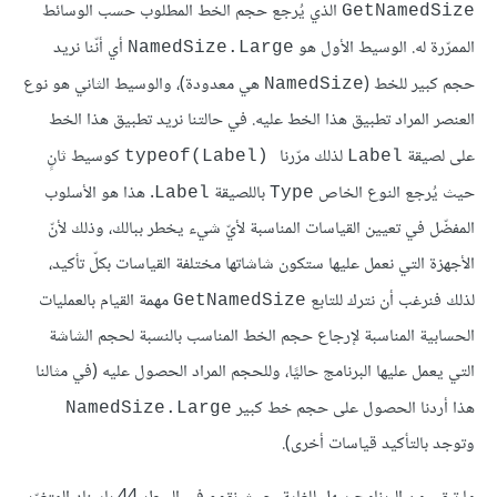
الذي يُرجع حجم الخط المطلوب حسب الوسائط
GetNamedSize
الممرّرة له. الوسيط الأول هو
أي أنّنا نريد
NamedSize.Large
حجم كبير للخط (
هي معدودة)، والوسيط الثاني هو نوع
NamedSize
العنصر المراد تطبيق هذا الخط عليه. في حالتنا نريد تطبيق هذا الخط
على لصيقة
لذلك مرّرنا
كوسيط ثانٍ
(typeof(Label
Label
حيث يُرجع النوع الخاص
باللصيقة
. هذا هو الأسلوب
Label
Type
المفضّل في تعيين القياسات المناسبة لأيّ شيء يخطر ببالك، وذلك لأنّ
الأجهزة التي نعمل عليها ستكون شاشاتها مختلفة القياسات بكلّ تأكيد،
لذلك فنرغب أن نترك للتابع
مهمة القيام بالعمليات
GetNamedSize
الحسابية المناسبة لإرجاع حجم الخط المناسب بالنسبة لحجم الشاشة
التي يعمل عليها البرنامج حاليًا، وللحجم المراد الحصول عليه (في مثالنا
هذا أردنا الحصول على حجم خط كبير
NamedSize.Large
وتوجد بالتأكيد قياسات أخرى).