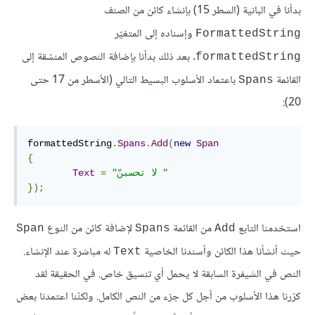
بدأنا في البانية (السطر 15) بإنشاء كائن من الصنف
وإسناده إلى المتغيّر
FormattedString
. بعد ذلك بدأنا بإضافة النصوص المنسّقة إلى
formattedString
القائمة
باعتماد الأسلوب البسيط التالي (الأسطر من 17 حتى
Spans
20):
formattedString
.
Spans
.
Add
(
new
Span
{
"لا تحسبنّ "
=
Text
});
استخدمنا التابع
من القائمة
لإضافة كائن من النوع
Span
Spans
Add
حيث أنشأنا هذا الكائن وأسندنا الخاصية
له مباشرة عند الإنشاء.
Text
النص في الشيفرة السابقة لا يحمل أي تنسيق خاص. في الحقيقة لقد
كرّرنا هذا الأسلوب من أجل كل جزء من النص الكامل. ولكنّنا اعتمدنا بعض