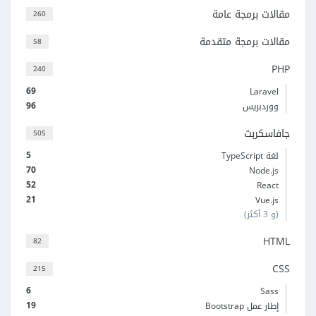
مقالات برمجة عامة
260
مقالات برمجة متقدمة
58
PHP
240
69
Laravel
96
ووردبريس
جافاسكربت
505
5
لغة TypeScript
70
Node.js
52
React
21
Vue.js
(و 3 أكثر)
HTML
82
CSS
215
6
Sass
19
إطار عمل Bootstrap