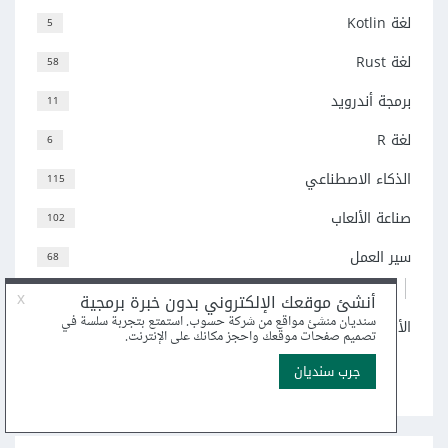
لغة Kotlin
5
لغة Rust
58
برمجة أندرويد
11
لغة R
6
الذكاء الاصطناعي
115
صناعة الألعاب
102
سير العمل
68
38
Git
الأنظمة والأنظمة المدمجة
77
اعرض جميع التصنيفات