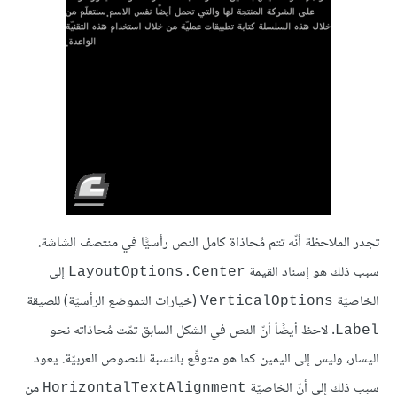
تجدر الملاحظة أنّه تتم مُحاذاة كامل النص رأسيًّا في منتصف الشاشة.
سبب ذلك هو إسناد القيمة
إلى
LayoutOptions.Center
الخاصيّة
(خيارات التموضع الرأسيّة) للصيقة
VerticalOptions
. لاحظ أيضًأ أنّ النص في الشكل السابق تمّت مُحاذاته نحو
Label
اليسار، وليس إلى اليمين كما هو متوقّع بالنسبة للنصوص العربيّة. يعود
سبب ذلك إلى أنّ الخاصيّة
من
HorizontalTextAlignment