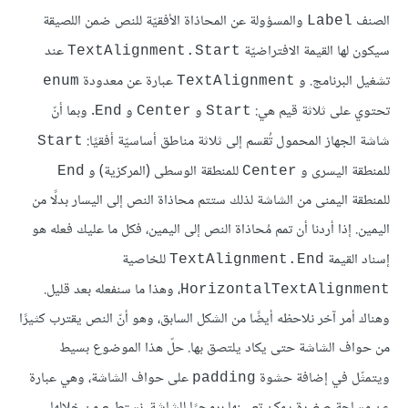
الصنف
والمسؤولة عن المحاذاة الأفقيّة للنص ضمن اللصيقة
Label
سيكون لها القيمة الافتراضيّة
عند
TextAlignment.Start
تشغيل البرنامج. و
عبارة عن معدودة
enum
TextAlignment
تحتوي على ثلاثة قيم هي:
و
و
. وبما أنّ
End
Center
Start
شاشة الجهاز المحمول تُقسم إلى ثلاثة مناطق أساسيّة أفقيًا:
Start
للمنطقة اليسرى و
للمنطقة الوسطى (المركزية) و
End
Center
للمنطقة اليمنى من الشاشة لذلك ستتم محاذاة النص إلى اليسار بدلًا من
اليمين. إذا أردنا أن تمم مُحاذاة النص إلى اليمين، فكل ما عليك فعله هو
إسناد القيمة
للخاصية
TextAlignment.End
، وهذا ما سنفعله بعد قليل.
HorizontalTextAlignment
وهناك أمر آخر نلاحظه أيضًا من الشكل السابق، وهو أنّ النص يقترب كثيرًا
من حواف الشاشة حتى يكاد يلتصق بها. حلّ هذا الموضوع بسيط
ويتمثّل في إضافة حشوة
على حواف الشاشة، وهي عبارة
padding
عن مساحة صغيرة يمكن تعيينها برمجيًا للشاشة، نستطيع من خلالها