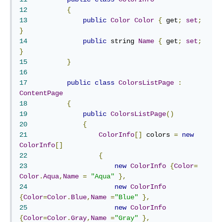
12
{
13
public
Color
Color
{
 get
;
set
;
}
14
public
 string 
Name
{
 get
;
set
;
}
15
}
16
17
public
class
ColorsListPage
:
ContentPage
18
{
19
public
ColorsListPage
()
20
{
21
ColorInfo
[]
 colors 
=
new
ColorInfo
[]
22
{
23
new
ColorInfo
{
Color
=
Color
.
Aqua
,
Name
=
"Aqua"
},
24
new
ColorInfo
{
Color
=
Color
.
Blue
,
Name
=
"Blue"
},
25
new
ColorInfo
{
Color
=
Color
.
Gray
,
Name
=
"Gray"
},