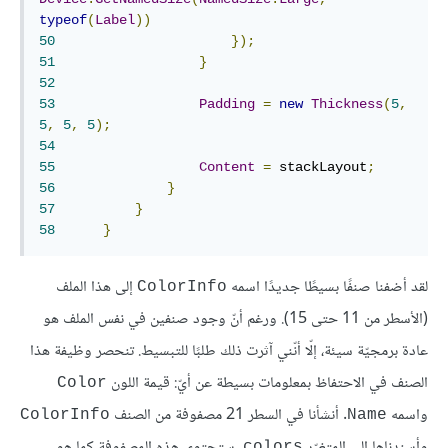
typeof
(
Label
))
50
});
51
}
52
53
Padding
=
new
Thickness
(
5
,
5
,
5
,
5
);
54
55
Content
=
 stackLayout
;
56
}
57
}
58
}
لقد أضفنا صنفًا بسيطًا جديدًا اسمه
إلى هذا الملف
ColorInfo
(الأسطر من 11 حتى 15). ورغم أنّ وجود صنفين في نفس الملف هو
عادة برمجيّة سيئة، إلّا أنّني آثرت ذلك طلبًا للتبسيط. تنحصر وظيفة هذا
الصنف في الاحتفاظ بمعلومات بسيطة عن أيّ: قيمة اللون
Color
واسمه
. أنشأنا في السطر 21 مصفوفة من الصنف
ColorInfo
Name
وأسندناها إلى المتغيّر
. ستحتوي هذه المصفوفة كما هو
colors