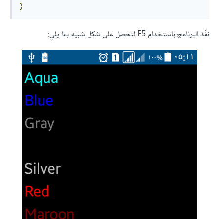
}
نفّذ البرنامج باستخدام F5 لتحصل على شكل شبيه بما يلي: