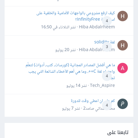
كيف ارفع مشروعي بالواجهات الأمامية والخلفية على
استضافة InfinityFree؟
4
Hiba Abdalrheem · نشر
الثلاثاء في 16:50
لغة solidity
3
Hiba Abdalrheem · نشر
20 يوليو
ما هي أفضل المصادر المجانية (كورسات، كتب، أدوات) لتعلّم
واحترام لغة C++، وما هي أهم الأخطاء الشائعة التي يجب
4
تجنبها؟
Tech_Aspire · نشر
14 يوليو
كم علي ان اعطي وقت للدورة
4
محمد سداتي صامد2 · نشر
7 يوليو
تابعنا على