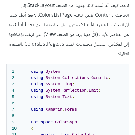
لاحظ كيف أنّنا نُسند كائنًا جديدًا من الصنف StackLayout إلى
الخاصيّة Content ضمن البانية ColorsListPage. لاحظ أيضّا كيف
أنّ المخطّط StackLayout يحتوي على خاصيّة اسمها Children تُعبّر
عن العناصر الأبناء (كلّ منها يرث من الصنف View) التي نرغب بإضافتها
إلى المكدّس. استبدل محتويات الملف ColorsListPage.cs بالشيفرة
التالية:
1
using
System
;
2
using
System
.
Collections
.
Generic
;
3
using
System
.
Linq
;
4
using
System
.
Reflection
.
Emit
;
5
using
System
.
Text
;
6
7
using
Xamarin
.
Forms
;
8
9
namespace
ColorsApp
10
{
11
public
class
ColorInfo