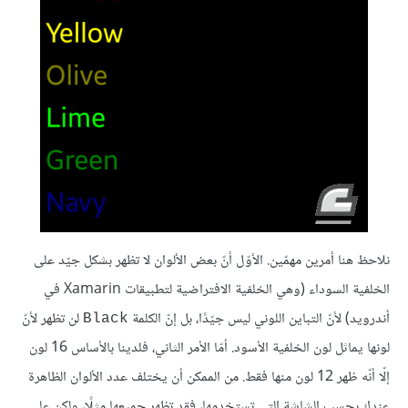
نلاحظ هنا أمرين مهمّين. الأوّل أنّ بعض الألوان لا تظهر بشكل جيّد على
الخلفية السوداء (وهي الخلفية الافتراضية لتطبيقات Xamarin في
أندرويد) لأنّ التباين اللوني ليس جيّدًا، بل إنّ الكلمة
لن تظهر لأنّ
Black
لونها يماثل لون الخلفية الأسود. أمّا الأمر الثاني، فلدينا بالأساس 16 لون
إلّا أنّه ظهر 12 لون منها فقط. من الممكن أن يختلف عدد الألوان الظاهرة
عندك بحسب الشاشة التي تستخدمها، فقد تظهر جميعها مثلًا، ولكن على