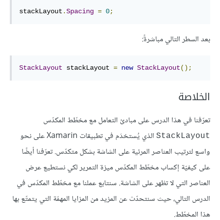
stackLayout
.
Spacing
=
0
;
بعد السطر التالي مباشرةً:
StackLayout
 stackLayout 
=
new
StackLayout
();
الخلاصة
تعرّفنا في هذا الدرس على مبادئ التعامل مع مخطّط المكدّس
الذي يُستخدَم في تطبيقات Xamarin على نحو
StackLayout
واسع لترتيب العناصر المرئية على الشاشة بشكل متكدّس. تعرّفنا أيضًا
على كيفيّة إكساب مخطّط المكدّس ميزة التمرير لكي نستطيع عرض
العناصر التي لا تظهر على الشاشة. سنتابع عملنا مع مخطّط المكدّس في
الدرس التالي، حيث سنتحدّث عن المزيد من المزايا المهمّة التي يتمتّع بها
هذا المخطّط.