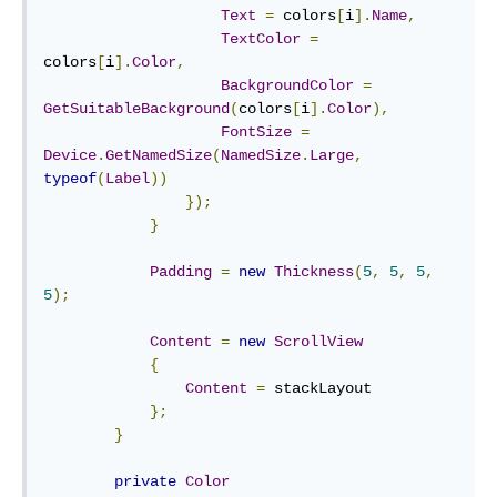
Text
=
 colors
[
i
].
Name
,
TextColor
=
colors
[
i
].
Color
,
BackgroundColor
=
GetSuitableBackground
(
colors
[
i
].
Color
),
FontSize
=
Device
.
GetNamedSize
(
NamedSize
.
Large
,
typeof
(
Label
))
});
}
Padding
=
new
Thickness
(
5
,
5
,
5
,
5
);
Content
=
new
ScrollView
{
Content
=
 stackLayout

};
}
private
Color