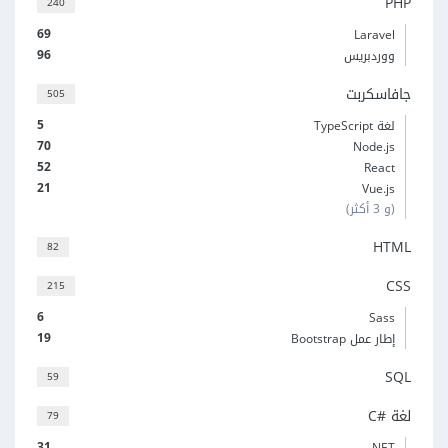
PHP
240
69
Laravel
96
ووردبريس
جافاسكربت
505
5
لغة TypeScript
70
Node.js
52
React
21
Vue.js
(و 3 أكثر)
HTML
82
CSS
215
6
Sass
19
إطار عمل Bootstrap
SQL
59
لغة C#‎
79
31
‎.NET