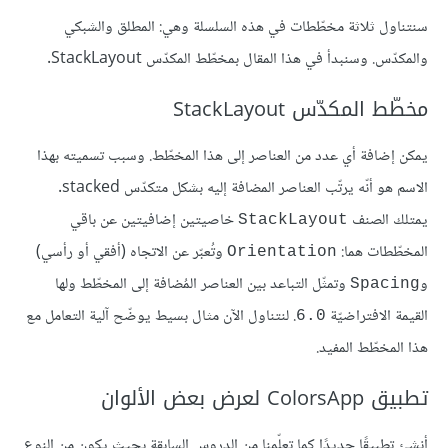
سنتناول ثلاثة مخطّطات في هذه السلسلة وهي: المطلق والشبكي
والمكدّس. وسنبدأ في هذا المقال بمخطّط المكدّس StackLayout.
مخطّط المكدّس StackLayout
يمكن إضافة أي عدد من العناصر إلى هذا المخطّط. وسبب تسميته بهذا
الاسم هو أنّه يرتّب العناصر المضافة إليه بشكل متكدّس stacked.
يمتلك الصنف
خاصيتين إضافيتين عن باقي
StackLayout
المخطّطات هما:
وتُعبّر عن الاتجاه (أفقي أو رأسي)
Orientation
و
وتمثّل التباعد بين العناصر المُضافة إلى المخطّط ولها
Spacing
القيمة الافتراضيّة
. لنتناول الآن مثال بسيط يوضّح آلية التعامل مع
6.0
هذا المخطّط المفيد.
تطبيق ColorsApp لعرض بعض الألوان
أنشئ تطبيقًا جديدًا كما تعلّمنا من الدروس السابقة بحيث يكون من النوع