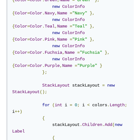
{
Color
=
Color
.
Green
,
Name
=
"Green"
},
new
ColorInfo
{
Color
=
Color
.
Navy
,
Name
=
"Navy"
},
new
ColorInfo
{
Color
=
Color
.
Teal
,
Name
=
"Teal"
},
new
ColorInfo
{
Color
=
Color
.
Pink
,
Name
=
"Pink"
},
new
ColorInfo
{
Color
=
Color
.
Fuchsia
,
Name
=
"Fuchsia"
},
new
ColorInfo
{
Color
=
Color
.
Purple
,
Name
=
"Purple"
}
};
StackLayout
 stackLayout 
=
new
StackLayout
();
for
(
int
 i 
=
0
;
 i 
<
 colors
.
Length
;
i
++)
{
                stackLayout
.
Children
.
Add
(
new
Label
{