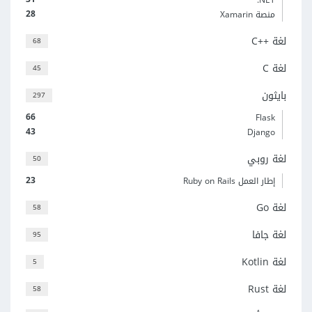
28
منصة Xamarin
لغة C++‎
68
لغة C
45
بايثون
297
66
Flask
43
Django
لغة روبي
50
23
إطار العمل Ruby on Rails
لغة Go
58
لغة جافا
95
لغة Kotlin
5
لغة Rust
58