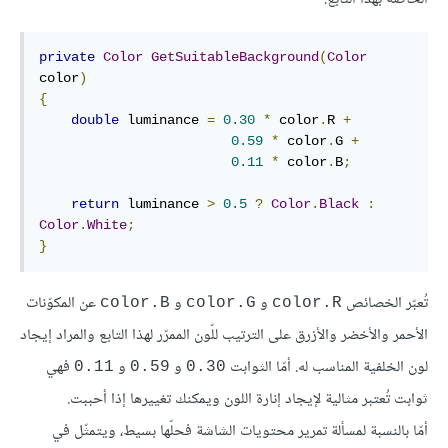
private
Color
GetSuitableBackground
(
Color
color
)
{
double
 luminance 
=
0.30
*
 color
.
R 
+
0.59
*
 color
.
G 
+
0.11
*
 color
.
B
;
return
 luminance 
>
0.5
?
Color
.
Black
:
Color
.
White
;
}
تُعبّر الخصائص
و
و
عن المكوّنات
color.B
color.G
color.R
الأحمر والأخضر والأزرق على الترتيب للّون الممرّر لهذا التابع والمراد إيجاد
لون الخلفية المناسب له. أمّا الثوابت
و
و
فهي
0.11
0.59
0.30
ثوابت تُعتبر مثالية لإيجاد إنارة اللون ويمكنك تغييرها إذا أحببت.
أمّا بالنسبة لمسألة تمرير محتويات الشاشة فحلّها بسيط، ويتمثّل في