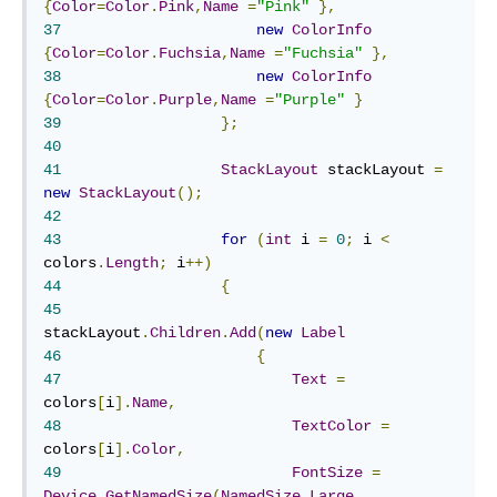
{
Color
=
Color
.
Pink
,
Name
=
"Pink"
},
37
new
ColorInfo
{
Color
=
Color
.
Fuchsia
,
Name
=
"Fuchsia"
},
38
new
ColorInfo
{
Color
=
Color
.
Purple
,
Name
=
"Purple"
}
39
};
40
41
StackLayout
 stackLayout 
=
new
StackLayout
();
42
43
for
(
int
 i 
=
0
;
 i 
<
colors
.
Length
;
 i
++)
44
{
45
stackLayout
.
Children
.
Add
(
new
Label
46
{
47
Text
=
colors
[
i
].
Name
,
48
TextColor
=
colors
[
i
].
Color
,
49
FontSize
=
Device
.
GetNamedSize
(
NamedSize
.
Large
,