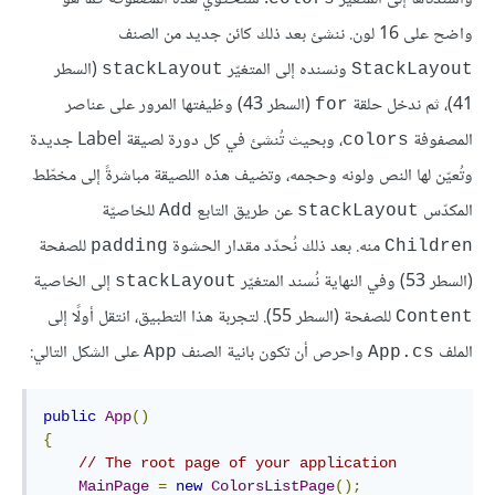
واضح على 16 لون. ننشئ بعد ذلك كائن جديد من الصنف
ونسنده إلى المتغيّر
(السطر
stackLayout
StackLayout
41)، ثم ندخل حلقة
(السطر 43) وظيفتها المرور على عناصر
for
المصفوفة
، وبحيث تُنشئ في كل دورة لصيقة Label جديدة
colors
وتُعيّن لها النص ولونه وحجمه، وتضيف هذه اللصيقة مباشرةً إلى مخطّط
المكدّس
عن طريق التابع
للخاصيّة
Add
stackLayout
منه. بعد ذلك نُحدّد مقدار الحشوة
للصفحة
padding
Children
(السطر 53) وفي النهاية نُسند المتغيّر
إلى الخاصية
stackLayout
للصفحة (السطر 55). لتجربة هذا التطبيق، انتقل أولًا إلى
Content
الملف
واحرص أن تكون بانية الصنف
على الشكل التالي:
App
App.cs
public
App
()
{
// The root page of your application
MainPage
=
new
ColorsListPage
();