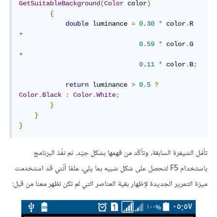
GetSuitableBackground
(
Color
 color
)
{
double
 luminance 
=
0.30
*
 color
.
R 
+
0.59
*
 color
.
G 
+
0.11
*
 color
.
B
;
return
 luminance 
>
0.5
?
Color
.
Black
:
Color
.
White
;
}
}
}
تأمّل الشيفرة السابقة، وتأكّد من فهمها بشكل جيّد. ثم نفّذ البرنامج
باستخدام F5 لتحصل على شكل شبيه بما يلي، علمًا أنّني قد استخدمت
ميزة التمرير الجديدة لإظهار بقية العناصر التي لم تكن تظهر معنا من قبل: