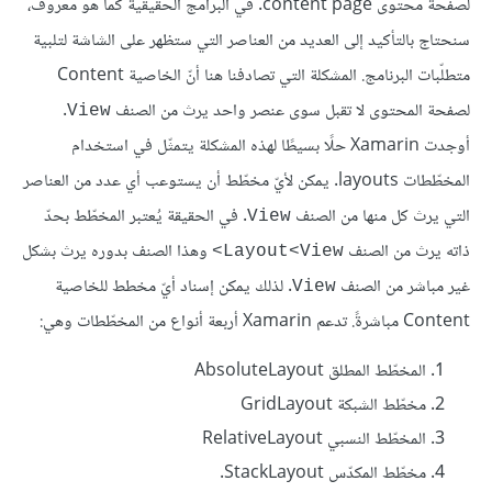
لصفحة محتوى content page. في البرامج الحقيقية كما هو معروف،
سنحتاج بالتأكيد إلى العديد من العناصر التي ستظهر على الشاشة لتلبية
متطلّبات البرنامج. المشكلة التي تصادفنا هنا أنّ الخاصية Content
لصفحة المحتوى لا تقبل سوى عنصر واحد يرث من الصنف
.
View
أوجدت Xamarin حلًا بسيطًا لهذه المشكلة يتمثّل في استخدام
المخطّطات layouts. يمكن لأيّ مخطّط أن يستوعب أي عدد من العناصر
التي يرث كل منها من الصنف
. في الحقيقة يُعتبر المخطّط بحدّ
View
ذاته يرث من الصنف
وهذا الصنف بدوره يرث بشكل
Layout<View>
غير مباشر من الصنف
. لذلك يمكن إسناد أيّ مخطط للخاصية
View
Content مباشرةً. تدعم Xamarin أربعة أنواع من المخطّطات وهي:
المخطّط المطلق AbsoluteLayout
مخطّط الشبكة GridLayout
المخطّط النسبي RelativeLayout
مخطّط المكدّس StackLayout.