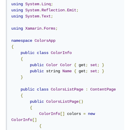
using
System
.
Linq
;
using
System
.
Reflection
.
Emit
;
using
System
.
Text
;
using
Xamarin
.
Forms
;
namespace
ColorsApp
{
public
class
ColorInfo
{
public
Color
Color
{
 get
;
set
;
}
public
 string 
Name
{
 get
;
set
;
}
}
public
class
ColorsListPage
:
ContentPage
{
public
ColorsListPage
()
{
ColorInfo
[]
 colors 
=
new
ColorInfo
[]
{