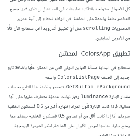
كلّ الأحوال ستواجه بالتأكيد تطبيقات في المستقبل لن تظهر فيها جميع
العناصر دفعةً واحدة على الشاشة. في الواقع نحتاج إلى آلية لتمرير
المحتويات
مثل أيّ تطبيق أندرويد آخر. سنعالج الآن كلًّا
scrolling
من الأمرين السابقين.
تطبيق ColorsApp المحسّن
سنعالج في البداية مسألة التباين اللوني التي من الممكن حلّها بإضافة تابع
جديد إلى الصنف
واسمه
ColorsListPage
. تنحصر وظيفة هذا التابع بحساب
GetSuitableBackground
مقدار الإنارة
وفق ثوابت عدديّة متعارف عليها على أنّها
luminance
مثالية. فإذا كانت الإنارة للّون المراد إظهاره أكبر من 0.5 فستكون الخلفية
سوداء، أمّا إذا كانت أقل من أو تساوي 0.5 فستكون الخلفية بيضاء. مما
يمنح تباينًا مناسبًا لعرض الألوان على الشاشة. انظر الشيفرة البرمجيّة
الخاصّة بهذا التابع: