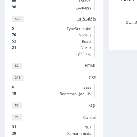
69
Laravel
96
ووردبريس
جافاسكربت
505
النسخة
5
لغة TypeScript
70
Node.js
52
React
21
Vue.js
(و 3 أكثر)
HTML
82
CSS
215
6
Sass
19
إطار عمل Bootstrap
SQL
59
لغة C#‎
79
31
‎.NET
28
منصة Xamarin