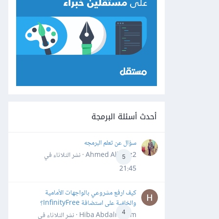
أحدث أسئلة البرمجة
سؤال عن تعلم البرمجه
Ahmed Alhafiz2 · نشر
الثلاثاء في
5
21:45
كيف ارفع مشروعي بالواجهات الأمامية
والخلفية على استضافة InfinityFree؟
4
Hiba Abdalrheem · نشر
الثلاثاء في