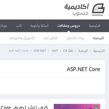
الرئيسية
دروس ومقالات
أسئلة وأجوبة
كتب
دورات
البرمجة
ريادة الأعمال
العمل الحر
التسويق والمبيعات
ا
الرئيسية
البرمجة
لغة C#‎
‎.NET
ASP.NET
ASP.NET Core
ASP.NET Core
كيف تنشر تطبيق Asp.net Core مع خادم MySQL باستخدام Nginx على أوبنتو 18.04