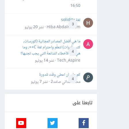
16:50
لغة solidity
3
Hiba Abdalrheem · نشر
20 يوليو
ما هي أفضل المصادر المجانية (كورسات،
كتب، أدوات) لتعلّم واحترام لغة C++، وما
4
هي أهم الأخطاء الشائعة التي يجب تجنبها؟
Tech_Aspire · نشر
14 يوليو
كم علي ان اعطي وقت للدورة
4
محمد سداتي صامد2 · نشر
7 يوليو
تابعنا على