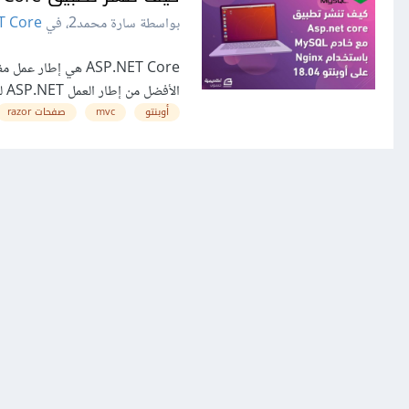
بواسطة سارة محمد2، في
T Core
ASP.NET Core هي إ
الأفضل من إطار العمل ASP.NET لمايكروسوفت. تمَّ إصداره عام 2016، ويمكن تشغيله على...
أوبنتو
mvc
صفحات razor