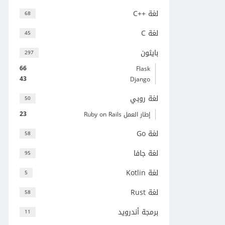
لغة C++‎
68
لغة C
45
بايثون
297
66
Flask
43
Django
لغة روبي
50
23
إطار العمل Ruby on Rails
لغة Go
58
لغة جافا
95
لغة Kotlin
5
لغة Rust
58
برمجة أندرويد
11