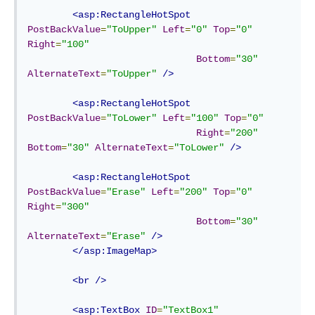
<asp:RectangleHotSpot
PostBackValue
=
"ToUpper"
Left
=
"0"
Top
=
"0"
Right
=
"100"
Bottom
=
"30"
AlternateText
=
"ToUpper"
/>
<asp:RectangleHotSpot
PostBackValue
=
"ToLower"
Left
=
"100"
Top
=
"0"
Right
=
"200"
Bottom
=
"30"
AlternateText
=
"ToLower"
/>
<asp:RectangleHotSpot
PostBackValue
=
"Erase"
Left
=
"200"
Top
=
"0"
Right
=
"300"
Bottom
=
"30"
AlternateText
=
"Erase"
/>
</asp:ImageMap>
<br
/>
<asp:TextBox
ID
=
"TextBox1"