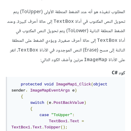
المطلوب تنفيذه هو أنه عند الضغط المنطقة الأولى (ToUpper) يتم
تحويل النص المكتوب في أداة
إلى حالة أحرف كبيرة، وعند
TextBox
الضغط المنطقة الثانية (ToLower) يتم تحويل النص المكتوب في
أداة
إلى حالة أحرف صغيرة، ويؤدي الضغط على المنطقة
TextBox
الثالثة إلى مسح (Erase) النص الموجدود في الأداة
، انقر
TextBox
على الأداة
مرتين وأضف الكود التالي:
ImageMap
كود
#
C
protected
void
ImageMap1_Click
(
object
sender
،
ImageMapEventArgs
 e
)
{
switch
(
e
.
PostBackValue
)
{
case
"ToUpper"
:
TextBox1
.
Text
=
TextBox1
.
Text
.
ToUpper
();