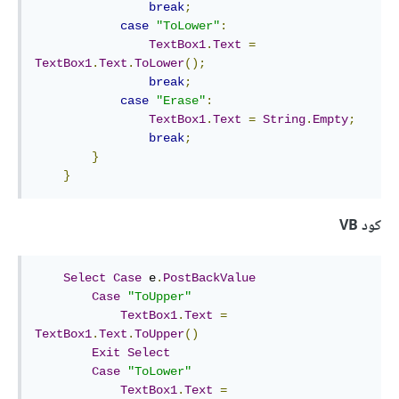
break
;
case
"ToLower"
:
TextBox1
.
Text
=
TextBox1
.
Text
.
ToLower
();
break
;
case
"Erase"
:
TextBox1
.
Text
=
String
.
Empty
;
break
;
}
}
كود VB
Select
Case
 e
.
PostBackValue
Case
"ToUpper"
TextBox1
.
Text
=
TextBox1
.
Text
.
ToUpper
()
Exit
Select
Case
"ToLower"
TextBox1
.
Text
=