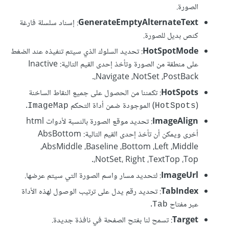
الصورة.
GenerateEmptyAlternateText
: إسناد سلسلة فارغة
كنص بديل للصورة.
HotSpotMode
: تحديد السلوك الذي سيتم تنفيذه عند الضغط
على منطقة من الصورة وتأخذ إحدى القيم التالية: Inactive
،Navigate ،NotSet ،PostBack.
HotSpots
: تكمننا من الحصول على جميع النقاط الساخنة
(
) الموجودة ضمن أداة التحكم
.
ImageMap
HotSpots
ImageAlign
: تحديد موقع الصورة بالنسبة لأدوات html
أخرى ويمكن أن تأخذ إحدى القيم التالية: AbsBottom
،AbsMiddle ،Baseline ،Bottom ،Left ،Middle
،NotSet، Right ،TextTop ،Top.
ImageUrl
: لتحديد مسار واسم الصورة التي سيتم عرضها.
TabIndex
: تحديد رقم يدل على ترتيب الوصول لهذه الأداة
عبر مفتاح
.
Tab
Target
: تسمح لنا بفتح الصفحة في نافذة جديدة.