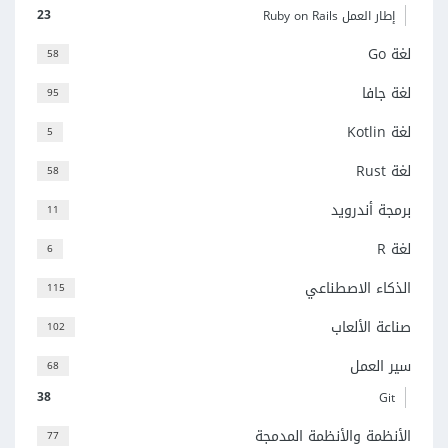
23
إطار العمل Ruby on Rails
لغة Go
58
لغة جافا
95
لغة Kotlin
5
لغة Rust
58
برمجة أندرويد
11
لغة R
6
الذكاء الاصطناعي
115
صناعة الألعاب
102
سير العمل
68
38
Git
الأنظمة والأنظمة المدمجة
77