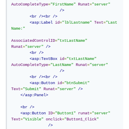
AutoCompleteType
=
"FirstName"
Runat
=
"server"
/>
<br
/><br
/>
<asp:Label
id
=
"lblLastname"
Text
=
"Last 
Name:"
AssociatedControlID
=
"txtLastName"
Runat
=
"server"
/>
<br
/>
<asp:TextBox
id
=
"txtLastName"
AutoCompleteType
=
"LastName"
Runat
=
"server"
/>
<br
/><br
/>
<asp:Button
id
=
"btnSubmit"
Text
=
"Submit"
Runat
=
"server"
/>
</asp:Panel>
<br
/>
<asp:Button
ID
=
"Button1"
runat
=
"server"
Text
=
"Visible"
onclick
=
"
Button1_Click
"
/>