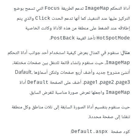
أداة التحكم
تدعم الطريقة
التي تسمح بوضع
Focus
ImageMap
التركيز عليها عند التنفيذ، كما أنها تدعم الحدث
والذي يتم
Click
إطلاقه عند الضغط على منطقة من هذه الأداة وكانت الخاصية
تأخذ القيمة
.
PostBack
HotSpotMode
مثال
: سنقوم في المثال بعرض كيفية استخدام أحد جوانب أداة التحكم
، حيث سنقوم بإنشاء قائمة للتنقل بين صفحات مختلفة،
ImageMap
أنشئ مشروع جديد وأضف أربع صفحات ولتكن أسماؤها Dafault،
page1 ،page2 ،page3. أضف على الصفحة
أداة
Default
واجعلها تعرض صورة مناسبة للغرض السابق.
ImageMap
حيث سنقوم بتقسيم أداة الصورة السابقة إلى ثلاث مناطق وكل منطقة
تنقلنا إلى صفحة محددة.
كود صفحة
:
Default.aspx