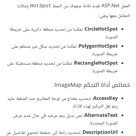
العمل ASP.Net تقدم ثلاثة صفوف من النمط
بإمكاننا
HotSpot
التعامل معها وهي:
CircleHotSpot
: تمكننا من تحديد منطقة دائرية على خريطة
الصورة.
PolygonHotSpot
: تمكننا من تحديد شكل غير منتظم على
خريطة الصورة.
RectangleHotSpot
: تمكننا من تحديد منطقة مستطيلة على
خريطة الصورة.
خصائص أداة التحكم ImageMap:
AccessKey
: لتحديد مفتاح من لوحة المفاتيح عند الضغط عليه
يتم نقل التركيز لهذه الأداة.
AlternateText
: نص بديل يتم عرضه في حال عدم عرض
الصورة المحددة.
DescriptionUrl
: لتحديد رابط إلى صفحة تحتوي تفاصيل عن