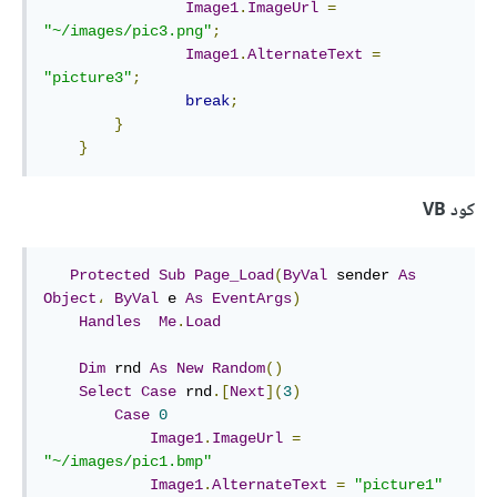
Image1
.
ImageUrl
=
"~/images/pic3.png"
;
Image1
.
AlternateText
=
"picture3"
;
break
;
}
}
كود VB
Protected
Sub
Page_Load
(
ByVal
 sender 
As
Object
،
ByVal
 e 
As
EventArgs
)
Handles
Me
.
Load
Dim
 rnd 
As
New
Random
()
Select
Case
 rnd
.[
Next
](
3
)
Case
0
Image1
.
ImageUrl
=
"~/images/pic1.bmp"
Image1
.
AlternateText
=
"picture1"