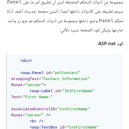
مجموعة من أدوات التحكم المختلفة لنرى أن تطبيق أمر ما على
Panel
سيتم تطبيقه على الأدوات داخلها أيضا ً، أنشئ صفحة جديدة، أضف أداة
تحكم
وضع داخلها مجموعة من أدوات التحكم ثم ضع زر واحد
Panel
خارجها وليكن كود الصفحة شبيه بالآتي:
كود ASP.net
<div>
<asp:Panel
id
=
"pnlContact"
GroupingText
=
"Contact Information"
Runat
=
"server"
>
<asp:Label
id
=
"lblFirstName"
Text
=
"First Name:"
AssociatedControlID
=
"txtFirstName"
Runat
=
"server"
/>
<br
/>
<asp:TextBox
id
=
"txtFirstName"