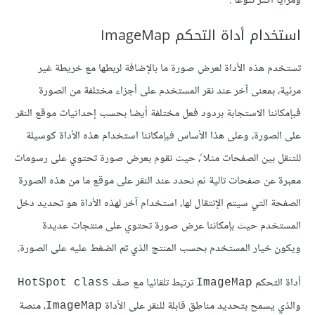
ومزايا أكثر تنوعا ً.
استخدام أداة التحكم ImageMap
تستخدم هذه الأداة لعرض صورة ما بالإضافة لربطها مع خريطة غير
مرئية، بمعنى آخر عند نقر المستخدم على أجزاء مختلفة من الصورة
فبإمكاننا الاستجابة بردود فعل مختلفة أيضا بحسب إحداثيات موقع النقر
على الصورة، وعلى هذا الأساس فبإمكاننا استخدام هذه الأداة كوسيلة
للتنقل بين الصفحات مثلا ً، حيث نقوم بعرض صورة تحتوي على رسومات
معبرة عن صفحات تالية ثم نحدد عند النقر على موقع ما من هذه الصورة
الصفحة التي سيتم الإنتقال لها، استخدام آخر لهذه الأداة هو تحديد دخل
المستخدم حيث بإمكاننا عرض صورة تحتوي على منتجات عديدة
ويكون خيار المستخدم بحسب المنتج الذي تم الضغط عليه على الصورة.
أداة التحكم
ترتبط تلقائيا مع صف
HotSpot class
ImageMap
والذي يسمح بتحديد مناطق قابلة للنقر على الأداة
، منصة
ImageMap