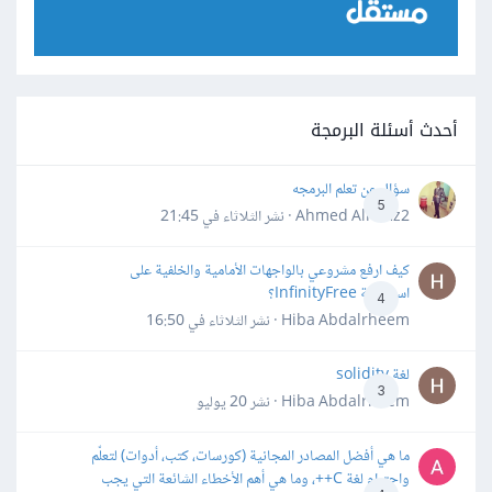
أحدث أسئلة البرمجة
سؤال عن تعلم البرمجه
5
Ahmed Alhafiz2 · نشر
الثلاثاء في 21:45
كيف ارفع مشروعي بالواجهات الأمامية والخلفية على
استضافة InfinityFree؟
4
Hiba Abdalrheem · نشر
الثلاثاء في 16:50
لغة solidity
3
Hiba Abdalrheem · نشر
20 يوليو
ما هي أفضل المصادر المجانية (كورسات، كتب، أدوات) لتعلّم
واحترام لغة C++، وما هي أهم الأخطاء الشائعة التي يجب