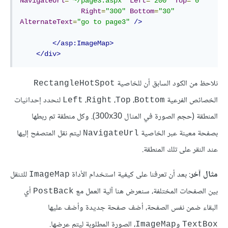
NavigateUrl
=
"~/page3.aspx"
Left
=
"200"
Top
=
"0"
Right
=
"300"
Bottom
=
"30"
AlternateText
=
"go to page3"
/>
</asp:ImageMap>
</div>
نلاحظ من الكود السابق أن للخاصية
RectangleHotSpot
الخصائص الفرعية
،
،
،
لنحدد إحداثيات
Left
Right
Top
Bottom
المنطقة (حجم الصورة في المثال 300x30). وكل منطقة تم ربطها
بصفحة معينة عبر الخاصية
ليتم نقل المتصفح إليها
NavigateUrl
عند النقر على تلك المنطقة.
مثال آخر
: بعد أن تعرفنا على كيفية استخدام الأداة
للتنقل
ImageMap
بين الصفحات المختلفة، سنعرض هنا آلية العمل مع
أي
PostBack
البقاء ضمن نفس الصفحة، أضف صفحة جديدة وأضف عليها
و
، الصورة المطلوبة ليتم عرضها.
ImageMap
TextBox