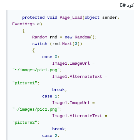
كود
#
C
protected
void
Page_Load
(
object
 sender
،
EventArgs
 e
)
{
Random
 rnd 
=
new
Random
();
switch
(
rnd
.
Next
(
3
))
{
case
0
:
Image1
.
ImageUrl
=
"~/images/pic1.png"
;
Image1
.
AlternateText
=
"picture1"
;
break
;
case
1
:
Image1
.
ImageUrl
=
"~/images/pic2.png"
;
Image1
.
AlternateText
=
"picture2"
;
break
;
case
2
: