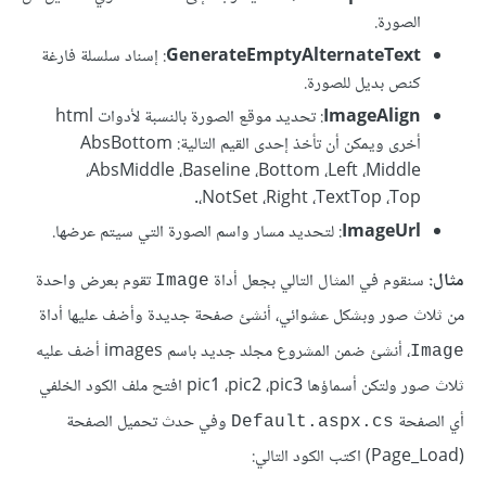
الصورة.
GenerateEmptyAlternateText
: إسناد سلسلة فارغة
كنص بديل للصورة.
ImageAlign
: تحديد موقع الصورة بالنسبة لأدوات html
أخرى ويمكن أن تأخذ إحدى القيم التالية: AbsBottom
،AbsMiddle ،Baseline ،Bottom ،Left ،Middle
،NotSet ،Right ،TextTop ،Top.
ImageUrl
: لتحديد مسار واسم الصورة التي سيتم عرضها.
مثال:
سنقوم في المثال التالي بجعل أداة
تقوم بعرض واحدة
Image
من ثلاث صور وبشكل عشوائي، أنشئ صفحة جديدة وأضف عليها أداة
، أنشئ ضمن المشروع مجلد جديد باسم images أضف عليه
Image
ثلاث صور ولتكن أسماؤها pic1 ،pic2 ،pic3 افتح ملف الكود الخلفي
أي الصفحة
وفي حدث تحميل الصفحة
Default.aspx.cs
(Page_Load) اكتب الكود التالي: