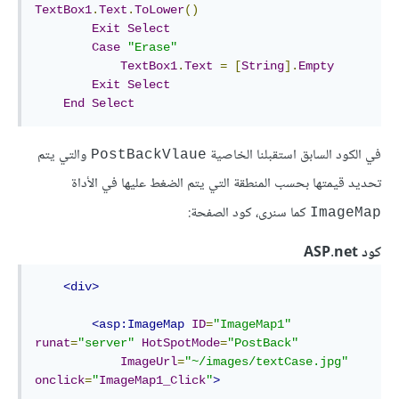
TextBox1
.
Text
.
ToLower
()
Exit
Select
Case
"Erase"
TextBox1
.
Text
=
[
String
].
Empty
Exit
Select
End
Select
في الكود السابق استقبلنا الخاصية
والتي يتم
PostBackVlaue
تحديد قيمتها بحسب المنطقة التي يتم الضغط عليها في الأداة
كما سنرى، كود الصفحة:
ImageMap
كود ASP.net
<div>
<asp:ImageMap
ID
=
"ImageMap1"
runat
=
"server"
HotSpotMode
=
"PostBack"
ImageUrl
=
"~/images/textCase.jpg"
onclick
=
"
ImageMap1_Click
"
>