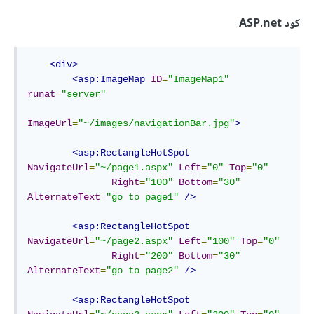
كود ASP.net
<div>
<asp:ImageMap
ID
=
"ImageMap1"
runat
=
"server"
ImageUrl
=
"~/images/navigationBar.jpg"
>
<asp:RectangleHotSpot
NavigateUrl
=
"~/page1.aspx"
Left
=
"0"
Top
=
"0"
Right
=
"100"
Bottom
=
"30"
AlternateText
=
"go to page1"
/>
<asp:RectangleHotSpot
NavigateUrl
=
"~/page2.aspx"
Left
=
"100"
Top
=
"0"
Right
=
"200"
Bottom
=
"30"
AlternateText
=
"go to page2"
/>
<asp:RectangleHotSpot