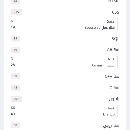
HTML
82
CSS
215
6
Sass
19
إطار عمل Bootstrap
SQL
59
لغة C#‎
79
31
‎.NET
28
منصة Xamarin
لغة C++‎
68
لغة C
45
بايثون
297
66
Flask
43
Django
لغة روبي
50