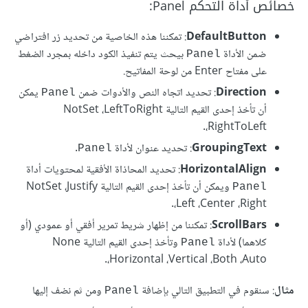
خصائص أداة التحكم Panel:
DefaultButton
: تمكننا هذه الخاصية من تحديد زر افتراضي
ضمن الأداة
بيحث يتم تنفيذ الكود داخله بمجرد الضغط
Panel
على مفتاح Enter من لوحة المفاتيح.
Direction
: تحديد اتجاه النص والأدوات ضمن
يمكن
Panel
أن تأخذ إحدى القيم التالية NotSet ،LeftToRight
،RightToLeft.
GroupingText
: تحديد عنوان لأداة
.
Panel
HorizontalAlign
: تحديد المحاذاة الأفقية لمحتويات أداة
ويمكن أن تأخذ إحدى القيم التالية NotSet ،Justify
Panel
،Left ،Center ،Right.
ScrollBars
: تمكننا من إظهار شريط تمرير أفقي أو عمودي (أو
كلاهما) لأداة
وتأخذ إحدى القيم التالية None
Panel
،Horizontal ،Vertical ،Both ،Auto.
مثال
: سنقوم في التطبيق التالي بإضافة
ومن ثم نضف إليها
Panel