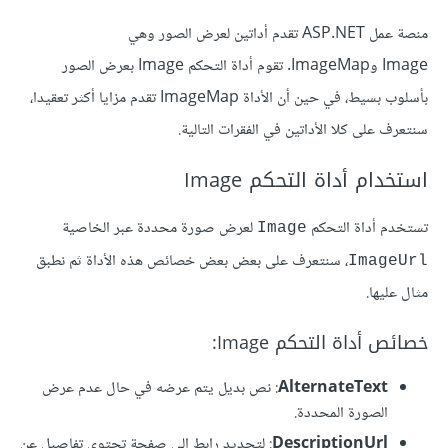
منصة عمل ASP.NET تقدم أداتين لعرض الصور وهي
Image وImageMap. تقوم أداة التحكم Image بعرض الصور
بأسلوب بسيط، في حين أن الأداة ImageMap تقدم مزايا أكثر تعقيدا،
سنتعرف على كلا الأداتين في الفقرات التالية.
استخدام أداة التحكم Image
تستخدم أداة التحكم
لعرض صورة محددة عبر الخاصية
Image
، سنتعرف على بعض بعض خصائص هذه الأداة ثم نطبق
ImageUrl
مثال عليها.
خصائص أداة التحكم Image:
AlternateText
: نص بديل يتم عرضه في حال عدم عرض
الصورة المحددة.
DescriptionUrl
: لتحديد رابط إلى صفحة تحتوي تفاصيل عن