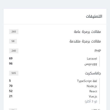
التصنيفات
مقالات برمجة عامة
260
مقالات برمجة متقدمة
58
PHP
240
69
Laravel
96
ووردبريس
جافاسكربت
505
5
لغة TypeScript
70
Node.js
52
React
21
Vue.js
(و 3 أكثر)