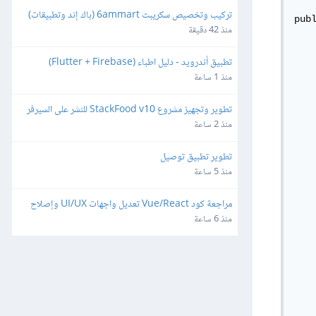
تركيب وتخصيص سكريبت 6ammart (باك إند وتطبيقات) 
pub
ورفعه على السيرفر والمتجر
منذ 42 دقيقة
	static Rec
تطبيق أندرويد - دليل اطباء (Flutter + Firebase)
	// Receives RESULT_ACCEPTED 
منذ 1 ساعة
	public void resultAc
		Result 
تطوير وتجهيز مشروع StackFood v10 للنشر على السيرفر 
		ResultTo
والمتاجر
منذ 2 ساعة
		for (int
			Syste
تطوير تطبيق توصيل
		Sys
منذ 5 ساعة
		// Deal
مراجعة كود Vue/React تعديل واجهات UI/UX وإصلاح 
		re
ثغرات
منذ 6 ساعة
		Sy
	
	public static void 
	
			// C
			re