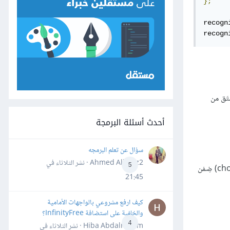
};
recogn
recogn
تَق من
أحدث أسئلة البرمجة
سؤال عن تعلم البرمجه
Ahmed Alhafiz2 · نشر
الثلاثاء في
5
. يُلحِق هذا التابع مُكَوِّنًا جديد بتَسَلسُل القواعد (grammar sequence)، مع السَماح بعدة بدائل (choices) ضِمْن
21:45
كيف ارفع مشروعي بالواجهات الأمامية
والخلفية على استضافة InfinityFree؟
4
Hiba Abdalrheem · نشر
الثلاثاء في