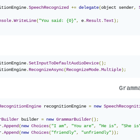
itionEngine
.
SpeechRecognized
+=
delegate
(
object sender
,
nsole
.
WriteLine
(
"You said: {0}"
,
 e
.
Result
.
Text
);
itionEngine
.
SetInputToDefaultAudioDevice
();
itionEngine
.
RecognizeAsync
(
RecognizeMode
.
Multiple
);
Gramm
RecognitionEngine
 recognitionEngine 
=
new
SpeechRecognit
rBuilder
 builder 
=
new
GrammarBuilder
();
r
.
Append
(
new
Choices
(
"I am"
,
"You are"
,
"He is"
,
"She is
r
.
Append
(
new
Choices
(
"friendly"
,
"unfriendly"
));