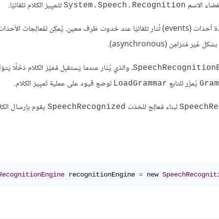
ضاء الاسم
لتَميِيز الكلام تلقائيًا.
System.Speech.Recognition
، والذي يُثَار عندما يَستقبِل مُمَيِّز الكلام دَخْلًا يَتو
SpeechRecognition
يُمرَّر للتابع
لوضع قيود على عملية تَميِيز الكلام.
LoadGrammar
Gram
لبناء مُعالِج للحَدَث
يقوم بإرسال الكلام ا
SpeechRecognized
SpeechRe
RecognitionEngine
 recognitionEngine 
=
new
SpeechRecognit