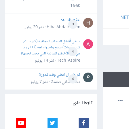
16:50
‎.NE
لغة solidity
3
Hiba Abdalrheem · نشر
20 يوليو
ما هي أفضل المصادر المجانية (كورسات،
كتب، أدوات) لتعلّم واحترام لغة C++، وما
4
هي أهم الأخطاء الشائعة التي يجب تجنبها؟
Tech_Aspire · نشر
14 يوليو
كم علي ان اعطي وقت للدورة
4
محمد سداتي صامد2 · نشر
7 يوليو
تابعنا على