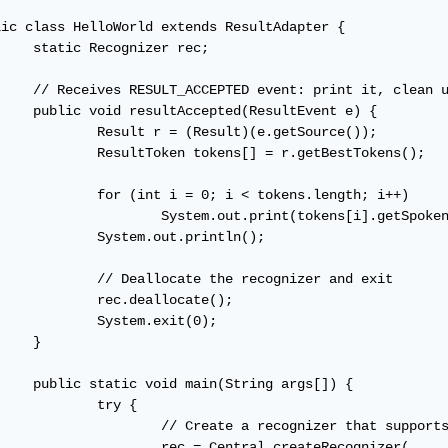
lic class HelloWorld extends ResultAdapter {

ognizer rec;

event: print it, clean up, exit

cepted(ResultEvent e) {

r = (Result)(e.getSource());

ken tokens[] = r.getBestTokens();

 i = 0; i < tokens.length; i++)

m.out.print(tokens[i].getSpokenText() + " ");

tem.out.println();

locate the recognizer and exit

c.deallocate();

stem.exit(0);

}

main(String args[]) {

	try {

reate a recognizer that supports English.

c = Central.createRecognizer(
