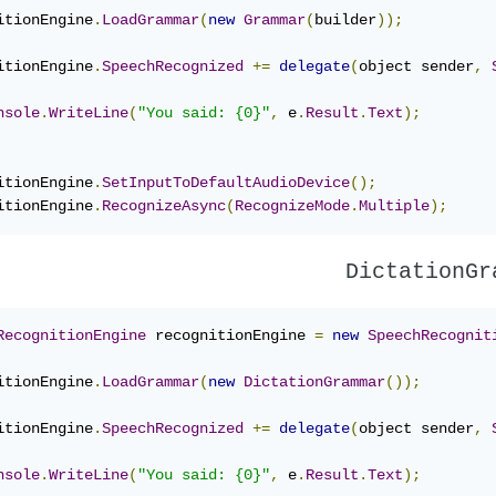
itionEngine
.
LoadGrammar
(
new
Grammar
(
builder
));
itionEngine
.
SpeechRecognized
+=
delegate
(
object sender
,
nsole
.
WriteLine
(
"You said: {0}"
,
 e
.
Result
.
Text
);
itionEngine
.
SetInputToDefaultAudioDevice
();
itionEngine
.
RecognizeAsync
(
RecognizeMode
.
Multiple
);
DictationGr
RecognitionEngine
 recognitionEngine 
=
new
SpeechRecognit
itionEngine
.
LoadGrammar
(
new
DictationGrammar
());
itionEngine
.
SpeechRecognized
+=
delegate
(
object sender
,
nsole
.
WriteLine
(
"You said: {0}"
,
 e
.
Result
.
Text
);