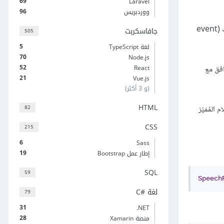
69
Laravel
96
ووردبريس
- عِدة أحَدَاث (events) تُثار تلقائيًا عند حُدوث ظرف معين. يُمكِن لمُعالِجات الأحَدَاث (event
جافاسكربت
505
5
لغة TypeScript
70
Node.js
52
React
َافق مع
21
Vue.js
(و 3 أكثر)
HTML
82
لمُمَيَّز
CSS
215
6
Sass
19
إطار عمل Bootstrap
SQL
59
Speech
لغة C#‎
79
31
‎.NET
28
منصة Xamarin