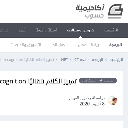
الرئيسية
دروس ومقالات
أسئلة وأجوبة
كتب
دورات
البرمجة
ريادة الأعمال
العمل الحر
التسويق والمبيعات
ا
الرئيسية
البرمجة
لغة C#‎
‎.NET
تمييز الكلام تلقائيًا speech recognition في dot Net
تمييز الكلام تلقائيًا speech recognition في dot Net
سلسلة net. للمحترفين
بواسطة رضوى العربي
8 أكتوبر 2020