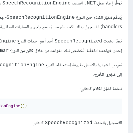
يُوفِّر إطار عمل
الصنف
بف
SpeechRecognitionEngine
‎.NET
يُدعِّم مُمَيِّز الكلام -من النوع
SpeechRecognitionEngine
handlers) التَسجيل بتلك الأحداث، مما يَسمَح بإجراء العمليات المطلوبة بشكل غَيْر مُتزامِن (asynchronous).
يُعدّ الحَدَث
أحد أهم أحداث النوع
Engine
SpeechRecognized
إحدى قواعده المُفعَّلة. تُخصَّص تلك القواعد من خلال كائن من النوع
mar
تَعرِض الشيفرة بالأسفل طريقة اِستخدَام النوع
cognitionEngine
إلى مَجْرى الخَرْج.
تنشئة مُمَيِّز الكلام كالتالي:
ionEngine
();
التَسجيل بالحَدث
كالتالي:
SpeechRecognized