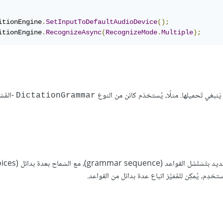
itionEngine
.
SetInputToDefaultAudioDevice
();
itionEngine
.
RecognizeAsync
(
RecognizeMode
.
Multiple
);
َنبغي تَحميلها. مثلًا، يُستخدَم كائن من النوع
-المُش
DictationGrammar
خدِم، يُمكِن للمُمَيِّز اتباع عدة بدائل من القواعد.