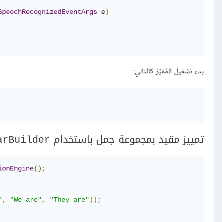
SpeechRecognizedEventArgs
 e
)
بدء تشغيل المُمَيِّز كالتالي:
تمييز مقيد بمجموعة جمل باستخدام
arBuilder
ionEngine
();
"
,
"We are"
,
"They are"
));