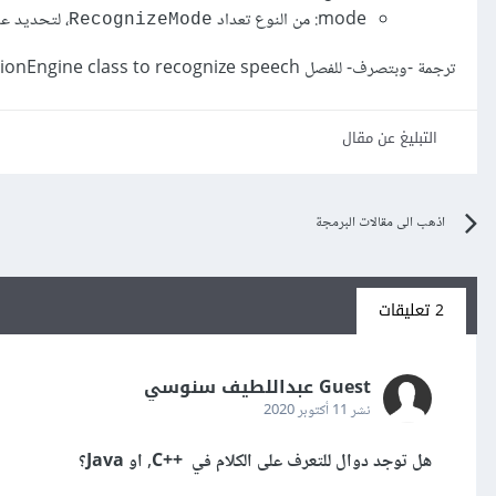
mode: من النوع تعداد
، لتحديد عدد
RecognizeMode
ترجمة -وبتصرف- للفصل SpeechRecognitionEngine class to recognize speech من كتاب
التبليغ عن مقال
اذهب الى مقالات البرمجة
2 تعليقات
Guest عبداللطيف سنوسي
نشر
11 أكتوبر 2020
هل توجد دوال للتعرف على الكلام في ++C, او Java؟