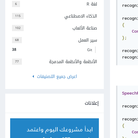
لغة R
6
recogn
الذكاء الاصطناعي
115
recogn
{
صناعة الألعاب
102
Co
};
سير العمل
68
38
Git
recogn
recogn
الأنظمة والأنظمة المدمجة
77
اعرض جميع التصنيفات
Speech
إعلانات
recogn
recogn
{
Co