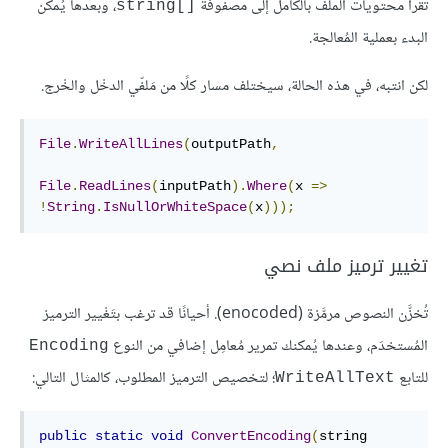
تُقرأ محتويات الملف بالكامل إلى مصفوفة
، وبعدها يُمكن
string[]‎
البدء بعملية المُعالجة.
لكن انتبه، في هذه الحالة، سيختلف مسار كلًا من مَلفّي الدخْل والخْرج.
File
.
WriteAllLines
(
outputPath
,
File
.
ReadLines
(
inputPath
).
Where
(
x 
=>
!
String
.
IsNullOrWhiteSpace
(
x
)));
تغيير ترميز ملف نصي
تُخزَّن النصوص مرمَّزة (enocoded). أحيانًا قد ترغب بتَغْيير الترميز
المُستخدَم، وعندها يُمكنك تمرير مُعامِل إضافي من النوع
Encoding
للتابع
؛ لتخصيص الترميز المطلوب، كالمثال التالي:
WriteAllText
public
static
void
ConvertEncoding
(
string 