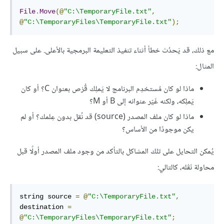
File
.
Move
(@
"C:\TemporaryFile.txt"
,
@
"C:\TemporaryFiles\TemporaryFile.txt"
);
مع ذلك، قد يَحدُث خطأ أثناء تنفيذ التعليمة البرمجية بالأعلى. على سبيل
المثال:
ماذا لو كان مُستخدِم البرنامج لا يَملِك قُرْص بعنوان C؟ أو كان
يَملِكه، ولكنه غَيّر عنوانه إلى B أو M؟
ماذا لو كان ملف المصدر (source) قد نُقل بدون عِلمك؟ أو لم
يكن موجودًا من الأساس؟
يُمكن التحايل على تلك المشاكل بالتأكد من وجود ملف المصدر أولًا قبل
محاولة نَقْله، كالتالي:
string source 
=
@
"C:\TemporaryFile.txt"
,
destination 
=
@
"C:\TemporaryFiles\TemporaryFile.txt"
;