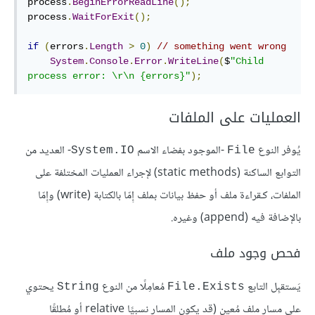
process
.
BeginErrorReadLine
();
process
.
WaitForExit
();
if
(
errors
.
Length
>
0
)
// something went wrong
System
.
Console
.
Error
.
WriteLine
(
$
"Child 
process error: \r\n {errors}"
);
العمليات على الملفات
يُوفر النوع
-الموجود بفضاء الاسم
- العديد من
System.IO
File
التوابع الساكنة (static methods) لإجراء العمليات المختلفة على
الملفات، كـقراءة ملف أو حفظ بيانات بملف إِمّا بالكتابة (write) وإِمّا
بالإضافة فيه (append) وغيره.
فحص وجود ملف
يَستقبِل التابع
مُعامِلًا من النوع
يحتوي
String
File.Exists
على مسار ملف مُعين (قد يكون المسار نسبيًا relative أو مُطلقًا