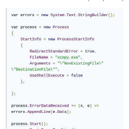
var errors 
=
new
System
.
Text
.
StringBuilder
();
var process 
=
new
Process
{
StartInfo
=
new
ProcessStartInfo
{
RedirectStandardError
=
true
,
FileName
=
"xcopy.exe"
,
Arguments
=
"\"NonExistingFile\" 
\"DestinationFile\""
,
UseShellExecute
=
false
},
};
process
.
ErrorDataReceived
+=
(
s
,
 e
)
=>
errors
.
AppendLine
(
e
.
Data
);
process
.
Start
();