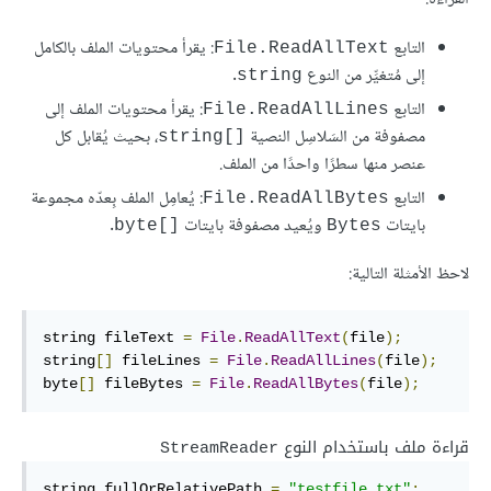
التابع
: يقرأ محتويات الملف بالكامل
File.ReadAllText
إلى مُتغيِّر من النوع
.
string
التابع
: يقرأ محتويات الملف إلى
File.ReadAllLines
مصفوفة من السَلاسِل النصية
، بحيث يُقابل كل
string[]‎
عنصر منها سطرًا واحدًا من الملف.
التابع
: يُعامِل الملف بِعدّه مجموعة
File.ReadAllBytes
بايتات
ويُعيد مصفوفة بايتات
.
byte[]‎
Bytes
لاحظ الأمثلة التالية:
string fileText 
=
File
.
ReadAllText
(
file
);
string
[]
 fileLines 
=
File
.
ReadAllLines
(
file
);
byte
[]
 fileBytes 
=
File
.
ReadAllBytes
(
file
);
قراءة ملف باستخدام النوع
StreamReader
string fullOrRelativePath 
=
"testfile.txt"
;