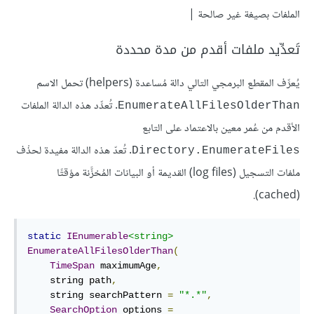
الملفات بصيغة غير صالحة |
تَعدِّيد ملفات أقدم من مدة محددة
يُعرِّف المقطع البرمجي التالي دالة مُساعدة (helpers) تحمل الاسم
. تُعدِّد هذه الدالة الملفات
EnumerateAllFilesOlderThan
الأقدم من عُمر معين بالاعتماد على التابع
. تُعدّ هذه الدالة مفيدة لحذْف
Directory.EnumerateFiles
ملفات التسجيل (log files) القديمة أو البيانات المُخزَّنة مؤقتًا
(cached).
static
IEnumerable
<string>
EnumerateAllFilesOlderThan
(
TimeSpan
 maximumAge
,
    string path
,
    string searchPattern 
=
"*.*"
,
SearchOption
 options 
=