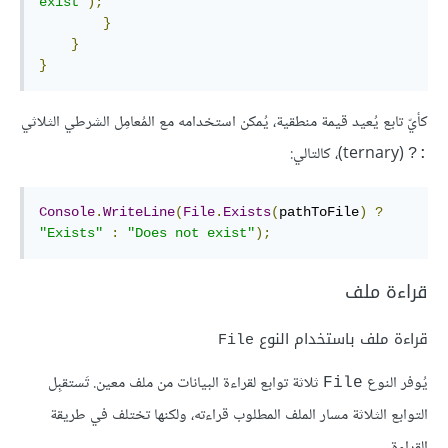
exist"
);
}
}
}
كأيّ تابع يُعيد قيمة منطقية، يُمكن استخدامه مع المُعامِل الشرطي الثلاثي
(ternary)، كالتالي:
:?
Console
.
WriteLine
(
File
.
Exists
(
pathToFile
)
?
"Exists"
:
"Does not exist"
);
قراءة ملف
قراءة ملف باستخدام النوع
File
يُوفر النوع
ثلاثة توابع لقراءة البيانات من ملف معين. تَستقبِل
File
التوابع الثلاثة مسار الملف المطلوب قراءته، ولكنها تختلف في طريقة
القراءة.