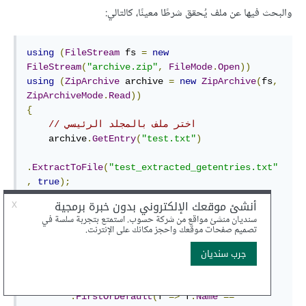
والبحث فيها عن ملف يُحقق شرطًا معينًا، كالتالي:
using
(
FileStream
 fs 
=
new
FileStream
(
"archive.zip"
,
FileMode
.
Open
))
using
(
ZipArchive
 archive 
=
new
ZipArchive
(
fs
,
ZipArchiveMode
.
Read
))
{
// اختر ملف بالمجلد الرئيسي
    archive
.
GetEntry
(
"test.txt"
)
.
ExtractToFile
(
"test_extracted_getentries.txt"
,
true
);
// أضف مسارًا إذا كنت تريد استهداف ملف 
بـمجلد فرعي
    archive
.
GetEntry
(
"sub/subtest.txt"
)
.
ExtractToFile
(
"test_sub.txt"
,
true
);
    archive
.
Entries
.
FirstOrDefault
(
f 
=>
 f
.
Name
==