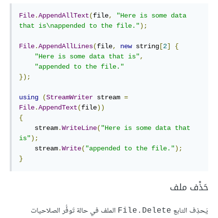
File
.
AppendAllText
(
file
,
"Here is some data 
that is\nappended to the file."
);
File
.
AppendAllLines
(
file
,
new
 string
[
2
]
{
"Here is some data that is"
,
"appended to the file."
});
using
(
StreamWriter
 stream 
=
File
.
AppendText
(
file
))
{
    stream
.
WriteLine
(
"Here is some data that 
is"
);
    stream
.
Write
(
"appended to the file."
);
}
حَذْف ملف
يَحذِف التابع
الملف في حالة تَوفُّر الصلاحيات
File.Delete