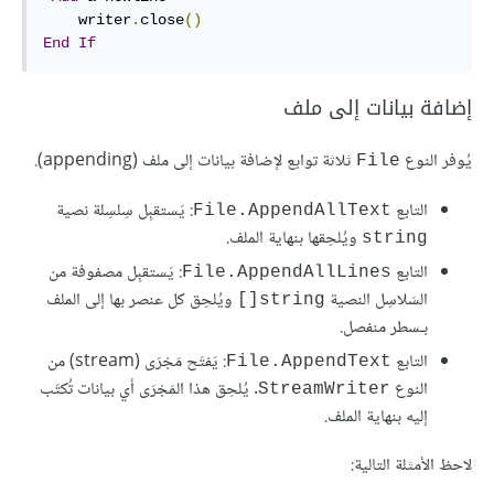
    writer
.
close
()
End
If
إضافة بيانات إلى ملف
يُوفر النوع
ثلاثة توابع لإضافة بيانات إلى ملف (appending).
File
التابع
: يَستقبِل سِلسِلة نصية
File.AppendAllText
ويُلحِقها بنهاية الملف.
string
التابع
: يَستقبِل مصفوفة من
File.AppendAllLines
السَلاسِل النصية
ويُلحِق كل عنصر بها إلى الملف
string[]
بـسطر منفصل.
التابع
: يَفتَح مَجْرَى (stream) من
File.AppendText
النوع
. يُلحِق هذا المَجْرَى أي بيانات تُكتَب
StreamWriter
إليه بنهاية الملف.
لاحظ الأمثلة التالية: