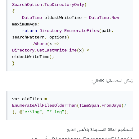
SearchOption
.
TopDirectoryOnly
)
{
DateTime
 oldestWriteTime 
=
DateTime
.
Now
-
maximumAge
;
return
Directory
.
EnumerateFiles
(
path
,
searchPattern
,
 options
)
.
Where
(
x 
=>
Directory
.
GetLastWriteTime
(
x
)
<
oldestWriteTime
);
}
يُمكن استدعائها كالتالي:
var oldFiles 
=
EnumerateAllFilesOlderThan
(
TimeSpan
.
FromDays
(
7
),
@
"c:\log"
,
"*.log"
);
تَستخْدِم الدالة المُساعِدّة بالأعلى التابع