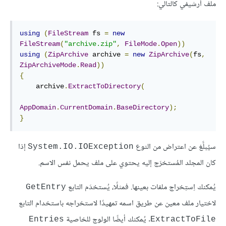
ملف أرشيفي كالتالي:
using
(
FileStream
 fs 
=
new
FileStream
(
"archive.zip"
,
FileMode
.
Open
))
using
(
ZipArchive
 archive 
=
new
ZipArchive
(
fs
,
ZipArchiveMode
.
Read
))
{
    archive
.
ExtractToDirectory
(
AppDomain
.
CurrentDomain
.
BaseDirectory
);
}
سيُبلَّغ عن اعتراض من النوع
إذا
System.IO.IOException
كان المجلد المُستخرَج إليه يحتوي على ملف يحمل نفس الاسم.
يُمكنك اِستِخراج ملفات بعينها. فمثلًا، يُستخدَم التابع
GetEntry
لاختيار ملف معين عن طريق اسمه تمهيدًا لاستخراجه باستخدام التابع
. يُمكنك أيضًا الولوج للخاصية
Entries
ExtractToFile