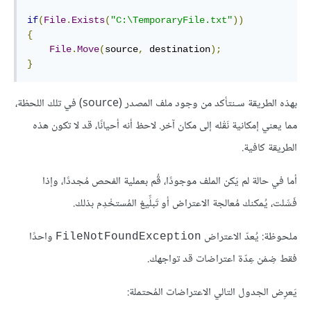
if
(
File
.
Exists
(
"C:\TemporaryFile.txt"
))
{
File
.
Move
(
source
,
 destination
);
}
بهذه الطريقة سـنتأكد من وجود ملف المصدر (source) في تلك اللحظة،
مما يعني إمكانية نَقْله إلى مكان آخر. لاحظ أنه أحيانًا، قد لا تكون هذه
الطريقة كافية.
أما في حالة لم يَكن الملف موجودًا، قُم بعملية الفحص مُجددًا، وإذا
فَشَلت، يُمكنك مُعالجة الاعتراض أو تَبلِّيغ المُستخْدِم بذلك.
ملحوظة: يُعدّ الاعتراض
واحدًا
FileNotFoundException
فقط ضِمْن عِدّة اعتراضات قد تواجهك.
يَعرِض الجدول التالي الاعتراضات المُحتملة: