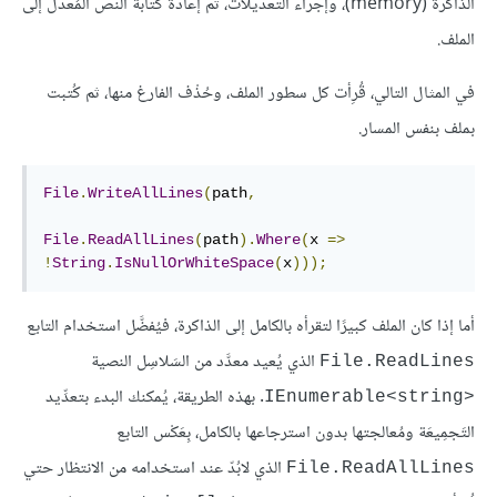
الذاكرة (memory)، وإجراء التعديلات، ثم إعادة كتابة النص المُعدّل إلى
الملف.
في المثال التالي، قُرِأت كل سطور الملف، وحُذْف الفارغ منها، ثم كُتبت
بملف بنفس المسار.
File
.
WriteAllLines
(
path
,
File
.
ReadAllLines
(
path
).
Where
(
x 
=>
!
String
.
IsNullOrWhiteSpace
(
x
)));
أما إذا كان الملف كبيرًا لتقرأه بالكامل إلى الذاكرة، فيُفضَّل استخدام التابع
الذي يُعيد معدَّد من السَلاسِل النصية
File.ReadLines
. بهذه الطريقة، يُمكنك البدء بتعدِّيد
IEnumerable<string>‎
التَجمِيعَة ومُعالجتها بدون استرجاعها بالكامل، بِعَكْس التابع
الذي لابُدّ عند استخدامه من الانتظار حتي
File.ReadAllLines