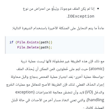
إذا لم يَكن الملف مَوجودًا، ويُبلَّغ عن اعتراض من نوع
.
IOException
عادةً ما يتم التحايل على المشكلة الأخيرة باستخدام الشيفرة التالية:
if
(
File
.
Exists
(
path
))
File
.
Delete
(
path
);
مع ذلك فإن هذه الطريقة غير مَضْمُونَة؛ لأنها ليست عملية ذرية
(atomic) حيث تَتِم على خُطوتين، فمن الممكن أن يُحذَف الملف
-بواسطة عملية أخرى- بَعْد اجتياز عملية الفحص بنجاح وقبل محاولة
إجراء الحَذْف الفعلي. لذلك فإن الطريقة الأصح للتعامُل مع عمليات الخْرج
والدخْل (I/O) لابد وأن تتضمَّن معالجة للاعتراضات (exception
handling)، والتي تعني اتخاذ مسار آخر من الأحداث في حالة فَشَل
العملية، كالتالي: