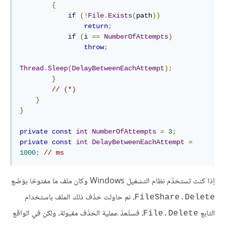
{
if
(!
File
.
Exists
(
path
))
return
;
if
(
i 
==
NumberOfAttempts
)
throw
;
Thread
.
Sleep
(
DelayBetweenEachAttempt
);
}
// (*)
}
}
private
const
int
NumberOfAttempts
=
3
;
private
const
int
DelayBetweenEachAttempt
=
1000
;
// ms
إذا كنت تَستخدِّم نظام التشغيل Windows وكان ملف ما مفتوحًا بوَضْع
، ثم حاولت حَذْف ذلك الملف باستخدام
FileShare.Delete
التابع
، فستُعدّ عملية الحَذْف مقبولة، ولكن في الواقع
File.Delete