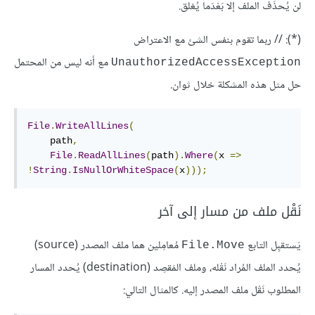
لن يُحذَف الملف إلا بَعْدَما يُغلق.
(*): // ‫ربما تقوم بنفس الشئ مع الاعتراض
مع أنه ليس من المحتمل
UnauthorizedAccessException
حل مثل هذه المشكلة خلال ثوان.
File
.
WriteAllLines
(
    path
,
File
.
ReadAllLines
(
path
).
Where
(
x 
=>
!
String
.
IsNullOrWhiteSpace
(
x
)));
نَقْل ملف من مسار إلى آخر
يَستقبِل التابع
مُعامِلين هما ملف المصدر (source)
File.Move
يُحدد الملف المُراد نَقْله، وملف المَقصِد (destination) يُحدد المسار
المطلوب نَقْل ملف المصدر إليه. كالمثال التالي: