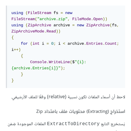
using
(
FileStream
 fs 
=
new
FileStream
(
"archive.zip"
,
FileMode
.
Open
))
using
(
ZipArchive
 archive 
=
new
ZipArchive
(
fs
,
ZipArchiveMode
.
Read
))
{
for
(
int
 i 
=
0
;
 i 
<
 archive
.
Entries
.
Count
;
i
++)
{
Console
.
WriteLine
(
$
"{i}: 
{archive.Entries[i]}"
);
}
}
لاحظ أن أسماء الملفات تكون نسبية (relative) وفقًا للملف الأرشيفي.
استخراج (Extracting) محتويات ملف بامتداد Zip
يَستخرِج التابع
الملفات الموجودة ضِمْن
ExtractToDirectory