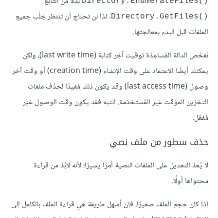
بدلًا من التابع
Directory.EnumerateFiles()‎
. لذا لن تحتاج أن تنتظر جَلْب جميع
Directory.GetFiles()‎
الملفات قبل البدء بمعالجتها.
تَفحَّص الدالة المُساعِدّة توقيت آخِر كتابة (last write time)، ولكن
يمكنك أيضًا الاعتماد على وقت الإنشاء (creation time) أو وقت آخر
وصول (last access time) وقد يكون ذلك مُفيدًا لحذْف ملفات
التخزين المؤقت غير المُستخدَمة. انتبه فقد يكون وقت الوصول غيْر
مُفعّل.
حذف سطور من ملف نصي
لا يُعدّ التعديل على الملفات النصية أمرًا يسيرًا؛ لأنه لابُدّ من قراءة
محتواها أولًا.
إذا كان حجم الملف صغيرًا، فإن أسهل طريقة هي قراءة الملف بالكامل إلى