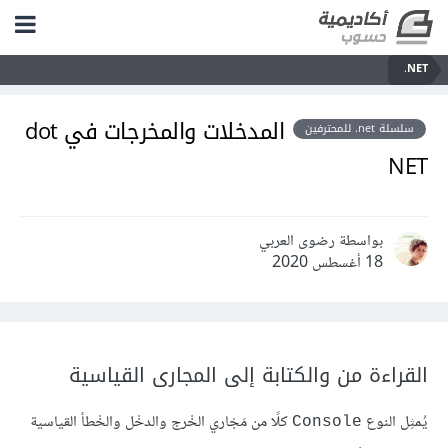
‎.NET
المدخلات والمخرجات في dot
سلسلة net. للمحترفين
NET
بواسطة رضوى العربي
18 أغسطس 2020
القراءة من والكتابة إلى المجارى القياسية
يُمثِل النوع
كلًا من مَجْاري الخْرج والدخْل والخْطأ القياسية
Console