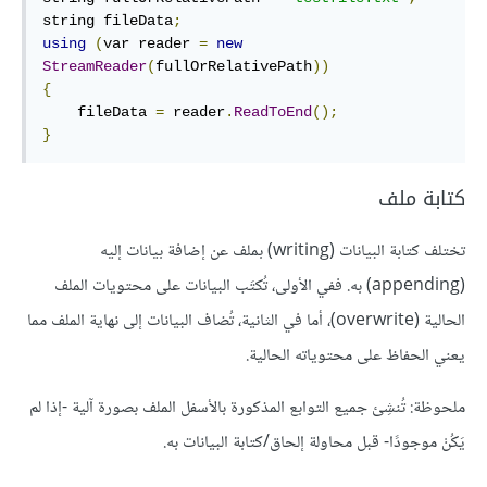
string fileData
;
using
(
var reader 
=
new
StreamReader
(
fullOrRelativePath
))
{
    fileData 
=
 reader
.
ReadToEnd
();
}
كتابة ملف
تختلف كتابة البيانات (writing) بملف عن إضافة بيانات إليه
(appending) به. ففي الأولى، تُكتَب البيانات على محتويات الملف
الحالية (overwrite)، أما في الثانية، تُضاف البيانات إلى نهاية الملف مما
يعني الحفاظ على محتوياته الحالية.
ملحوظة: تُنشِئ جميع التوابع المذكورة بالأسفل الملف بصورة آلية -إذا لم
يَكُنْ موجودًا- قبل محاولة إلحاق/كتابة البيانات به.