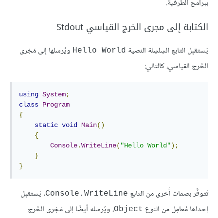
ببرامج الطرفية.
الكتابة إلى مجرى الخرج القياسي Stdout
يَستقبِل التابع السِلسِلة النصية
ويُرسلها إلى مَجْرى
Hello World
الخْرج القياسي، كالتالي:
using
System
;
class
Program
{
static
void
Main
()
{
Console
.
WriteLine
(
"Hello World"
);
}
}
تَتوفَّر بصمات أُخرى من التابع
. يَستقبِل
Console.WriteLine
إحداها مُعامِل من النوع
، ويُرسله أيضًا إلى مَجْرى الخْرج
Object