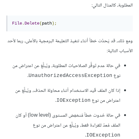
المطلوبة، كالمثال التالي:
File
.
Delete
(
path
);
ومع ذلك، قد يَحدُث خطأ أثناء تنفيذ التَعلِيمة البرمجية بالأعلى، ربما لأحد
الأسباب التالية:
في حالة عدم تَوفُّر الصلاحيات المطلوبة، ويُبلَّغ عن اعتراض من
نوع
.
UnauthorizedAccessException
إذا كان الملف قَيْد الاستخدام أثناء محاولة الحذف، ويُبلَّغ عن
اعتراض من نوع
.
IOException
في حالة حُدوث خطأ مُنخفِض المستوى (low level) أو كان
الملف مُعدّ للقراءة فقط، ويُبلَّغ عن اعتراض من نوع
.
IOException