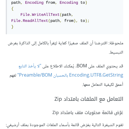
path
,
Encoding
 from
,
Encoding
 to
)
{
File
.
WriteAllText
(
path
,
File
.
ReadAllText
(
path
,
 from
),
 to
);
}
ملحوظة: افترضنا أن الملف صغيرًا كفاية ليُقرأ بالكامل إلى الذاكرة بغرض
التبسيط.
قد يحتوي الملف على BOM. يُمكنك الاطلاع على
"لا يأخذ التابع
Encoding.UTF8.GetString بالحسبان Preamble/BOM"
لفهم
أعمق لكيفية التعامل معها.
التعامل مع الملفات بامتداد Zip
عَرْض قائمة محتويات ملف بامتداد Zip
تقوم الشيفرة التالية بعَرْض قائمة بأسماء الملفات الموجودة بملف أرشيفي: