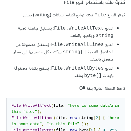
كتابة ملف باستخدام النوع
File
يُوفر النوع
ثلاثة توابع لكتابة البيانات (writing) بملف.
File
التابع
: يَستقبِل سِلسِلة نصية
File.WriteAllText
ويكتبها بالملف.
string
التابع
: يَستقبِل مصفوفة من
File.WriteAllLines
السَلاسِل النصية
ويَكتِب كل عنصر بها إلى سطر
string[]‎
منفصل بالملف.
التابع
: يَسمَح بكتابة مصفوفة
File.WriteAllBytes
بايتات
بملف.
byte[]‎
لاحظ الأمثلة التالية بلغة C#‎:
File
.
WriteAllText
(
file
,
"here is some data\nin 
this file."
);
File
.
WriteAllLines
(
file
,
new
 string
[
2
]
{
"here 
is some data"
,
"in this file"
});
File
.
WriteAllBytes
(
file
,
new
 byte
[
2
]
{
0
,
255