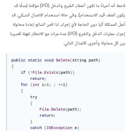
لاحظ أنه أحيانًا ما تكون أخطاء الخْرج والدخْل (I/O) مؤقتة (مثلًا قد
يكون الملف قَيْد الاستخدام)، وفي حالة استخدام الاتصال الشبكي، قد
تُحَلّ المشكلة آليًا دون الحاجة لأيّ إجراء. لذا فمن الشائع إعادة محاولة
إجراء عمليات الدخْل والخْرج (I/O) عدة مرات مع الانتظار لمُهلة قصيرة
بين كل محاولة وأخرى، كالمثال التالي:
public
static
void
Delete
(
string path
)
{
if
(!
File
.
Exists
(
path
))
return
;
for
(
int
 i
=
1
;
;
++
i
)
{
try
{
File
.
Delete
(
path
);
return
;
}
catch
(
IOException
 e
)