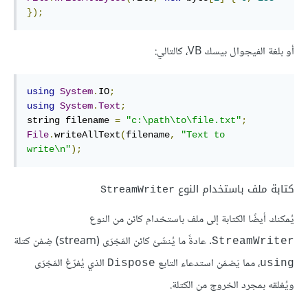
});
أو بلغة الفيجوال بيسك VB، كالتالي:
using
System
.
IO
;
using
System
.
Text
;
string filename 
=
"c:\path\to\file.txt"
;
File
.
writeAllText
(
filename
,
"Text to 
write\n"
);
كتابة ملف باستخدام النوع
StreamWriter
يُمكنك أيضًا الكتابة إلى ملف باستخدام كائن من النوع
. عادةً ما يُنشَئ كائن المَجْرَى (stream) ضِمْن كتلة
StreamWriter
، مما يَضمَن استدعاء التابع
الذي يُفرّغ المَجْرَى
Dispose
using
ويُغلقه بمجرد الخروج من الكتلة.