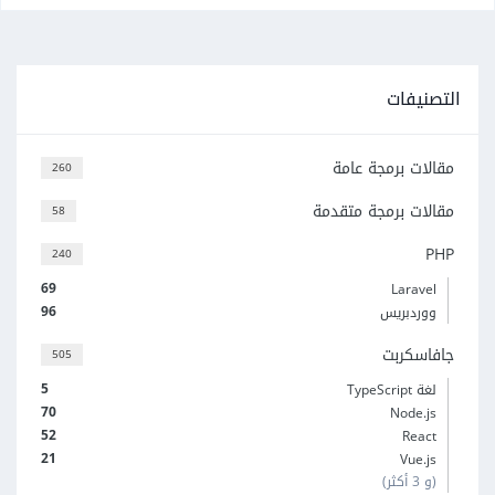
التصنيفات
مقالات برمجة عامة
260
مقالات برمجة متقدمة
58
PHP
240
69
Laravel
96
ووردبريس
جافاسكربت
505
5
لغة TypeScript
70
Node.js
52
React
21
Vue.js
(و 3 أكثر)