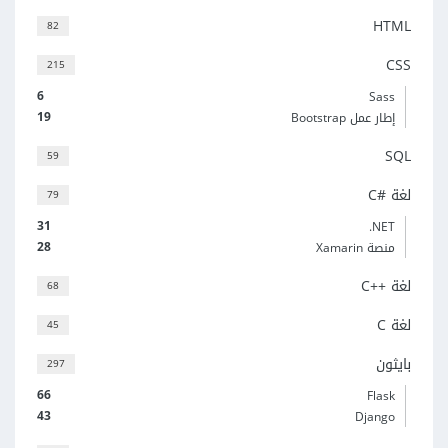
HTML
82
CSS
215
6
Sass
19
إطار عمل Bootstrap
SQL
59
لغة C#‎
79
31
‎.NET
28
منصة Xamarin
لغة C++‎
68
لغة C
45
بايثون
297
66
Flask
43
Django