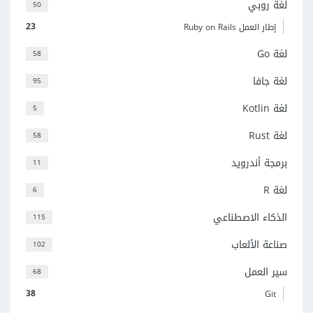
لغة روبي
50
23
إطار العمل Ruby on Rails
لغة Go
58
لغة جافا
95
لغة Kotlin
5
لغة Rust
58
برمجة أندرويد
11
لغة R
6
الذكاء الاصطناعي
115
صناعة الألعاب
102
سير العمل
68
38
Git