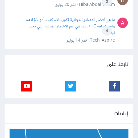
3
Hiba Abdalrheem · نشر
20 يوليو
ما هي أفضل المصادر المجانية (كورسات، كتب، أدوات) لتعلّم
واحترام لغة C++، وما هي أهم الأخطاء الشائعة التي يجب
4
تجنبها؟
Tech_Aspire · نشر
14 يوليو
تابعنا على
إعلانات