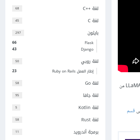
لغة C++‎
68
لغة C
45
بايثون
297
66
Flask
43
Django
لغة روبي
50
23
إطار العمل Ruby on Rails
لغة Go
58
وتعلم كيفية بناء تطبيقات ذكية تستفيد من مختلف النماذج اللغوية الكبيرة LLMs مثل GPT من OpenAI و LLaMA 2 من
لغة جافا
95
لغة Kotlin
5
لى
قسم
لغة Rust
58
برمجة أندرويد
11