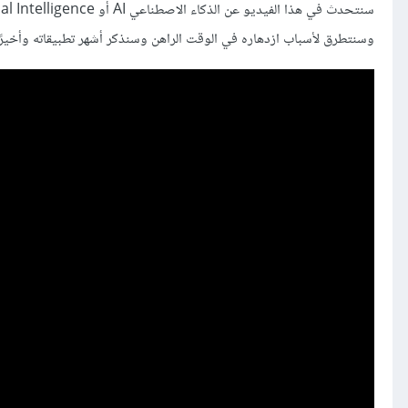
وسنتطرق لأسباب ازدهاره في الوقت الراهن وسنذكر أشهر تطبيقاته وأخيرًا