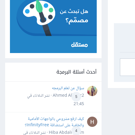
أحدث أسئلة البرمجة
سؤال عن تعلم البرمجه
Ahmed Alhafiz2 · نشر
الثلاثاء في
5
21:45
كيف ارفع مشروعي بالواجهات الأمامية
والخلفية على استضافة InfinityFree؟
4
Hiba Abdalrheem · نشر
الثلاثاء في