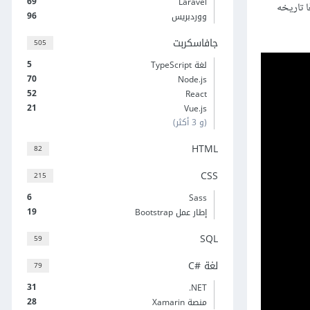
69
Laravel
ض سريعًا تاريخه
96
ووردبريس
جافاسكربت
505
5
لغة TypeScript
70
Node.js
52
React
21
Vue.js
(و 3 أكثر)
HTML
82
CSS
215
6
Sass
19
إطار عمل Bootstrap
SQL
59
لغة C#‎
79
31
‎.NET
28
منصة Xamarin