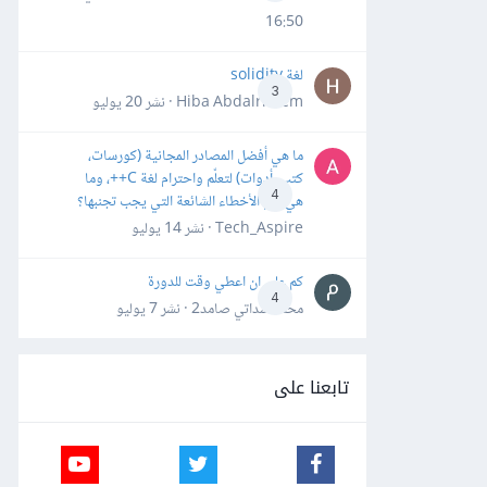
16:50
لغة solidity
3
Hiba Abdalrheem · نشر
20 يوليو
ما هي أفضل المصادر المجانية (كورسات،
كتب، أدوات) لتعلّم واحترام لغة C++، وما
4
هي أهم الأخطاء الشائعة التي يجب تجنبها؟
Tech_Aspire · نشر
14 يوليو
كم علي ان اعطي وقت للدورة
4
محمد سداتي صامد2 · نشر
7 يوليو
تابعنا على