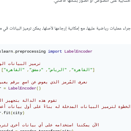
ت حسابية على النصوص أو الصور بشكلها الأصلي.
klearn
.
preprocessing 
import
LabelEncoder
# ترميز البيانات الوصفية 
]
"القاهرة"
"القاهرة"
,
"الرياض"
,
"دمشق"
,
[
# نعرف المٌرمز الذي يعوض عن اسمٍ برقم يعبر
r 
=
LabelEncoder
()
# تقوم هذه الدالة بتجهيز المٌرمز 
الخطوة لترميز البيانات المدخلة له بناءً على أول بيانات أعط
r
.
fit
(
city
)
# الآن يمكننا استخدامه على أي بيانات أخرى لترم