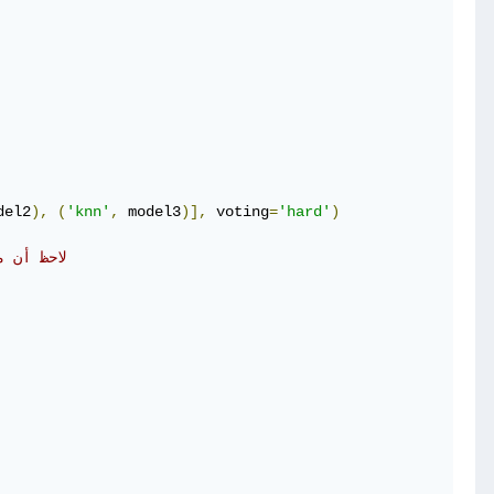
del2
),
(
'knn'
,
 model3
)],
 voting
=
'hard'
)
# لاحظ أن