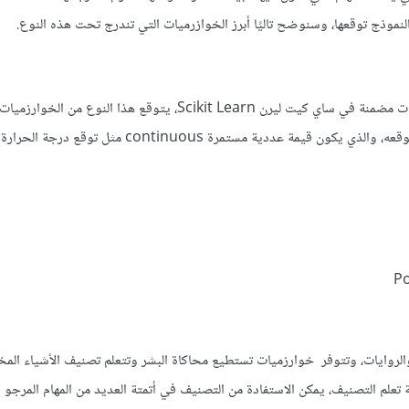
يات مضمنة في
ساي كيت ليرن Scikit Learn، يتوقع هذا النوع من الخوا
على أمثلة سابقة يتعلم منها العلاقة بين المدخلات المعطاة والوسم المراد توقعه، والذي يكون قيمة عددية مستمرة uous
لروايات، وتتوفر خوارزميات تستطيع محاكاة البشر وتتعلم تصنيف الأشياء المخت
تعلم التصنيف، يمكن الاستفادة من التصنيف في أتمتة العديد من المهام المرجو 