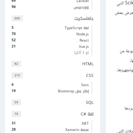
69
Laravel
يمر أغلب مهندسي الذكاء الاصطناعي و تعلم الآلة أثناء تعلمهم للعديد من الخوارزميات الأساسية والتقليدية في تعلم الآلة بمكتبة ساي كيت ليرن Scikit Learn التي
96
ووردبريس
نستعرض بعض
جافاسكربت
505
5
لغة TypeScript
70
Node.js
52
React
21
Vue.js
وعة من
(و 3 أكثر)
،
HTML
82
تجهيزها،
CSS
215
6
Sass
19
إطار عمل Bootstrap
SQL
59
نسردها
لغة C#‎
79
31
‎.NET
28
منصة Xamarin
لات التي