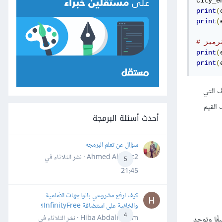
city_e
print
(
print
(
print
(
print
(
لال حذف الصفوف التي
 القيم
أحدث أسئلة البرمجة
سؤال عن تعلم البرمجه
Ahmed Alhafiz2 · نشر
الثلاثاء في
5
21:45
كيف ارفع مشروعي بالواجهات الأمامية
والخلفية على استضافة InfinityFree؟
4
Hiba Abdalrheem · نشر
الثلاثاء في
 مسبقًا وتوجد