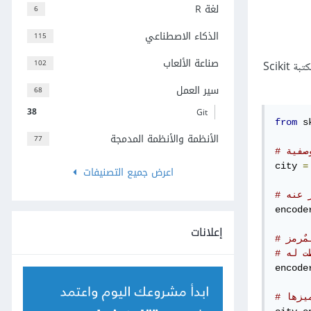
لغة R
6
الذكاء الاصطناعي
115
صناعة الألعاب
102
هو عملية تبديل بعض البيانات بأرقام يسهل إجراء عمليات رياضية عليها، مع إمكانية إرجاعها لأصلها، يمكن ترميز البيانات في مكتبة Scikit
سير العمل
68
38
Git
from
 s
الأنظمة والأنظمة المدمجة
77
city 
=
اعرض جميع التصنيفات
 عنه
encode
إعلانات
ت له
encode
يزها