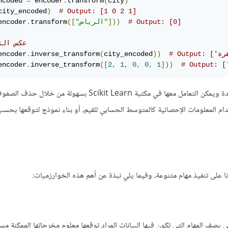
ncoded 
=
 encoder
.
transform
(
city
)
city_encoded
)
# Output: [1 0 2 1]
# Output: [0]
]))
"الرياض"
([
transform
.
encoder
# عكس الترميز 
encoder
.
inverse_transform
(
city_encoded
))
encoder
.
inverse_transform
([
2
,
1
,
0
,
0
,
1
]))
: قد تتضمن البيانات بعض القيم المفقودة ويمكن التعامل معها في مكتبة Scikit Learn بسهولة من خ
دام المعلومات الإحصائية كالمتوسط الحسابي للقيم، أو بناء نموذج لتوقعها بحسب
Supervised L هو نوع من التعلم الآلي يصف المهام التي تكون فيها البيانات المراد توقعها معلوم مخرجاتها الممكنة