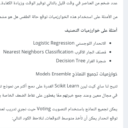
عدد ضخم من العناصر في وقت قليل بالتالي توفير الوقت وزيادة الكفاءة، عملية ا
من الأمثلة على استخدام هذه الخوارزميات توقع حالة الطقس هل هو مشمس أ
أمثلة على خوارزميات التصنيف
الانحدار اللوجستي Logistic Regression
مٌصنّف الجار الأقرب Nearest Neighbors Classification
شجرة القرار Decision Tree
خوارزميات تجميع النماذج Models Ensemble
تتيح لنا ساي كيت ليرن Scikit Learn القدرة 
في مجال معين وعند جمع خبرتهم معًا يغطون على نقاط الضعف الخاصة به
يمكن تجميع النماذج باستخدام ال
توقع انحدار يمكن أن تأخذ متوسط التوقعات، لنلاحظ الكود التالي: