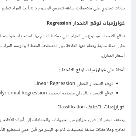
بيانات تحتوي على ملاحظات سابقة تتضمن الوسوم Labels المراد تعليم النموذج توقعها، وسنوضح تاليًا أبرز الخوازرميات التي تندرج تحت هذه النوع.
خوارزميات توقع الانحدار Regression
توقع الانحدار هو نوع من المهام التي يمكننا القيام بها باستخدام خوارزم
أسعار المنازل.
أمثلة على خوارزميات توقع الانحدار:
توقع الانحدار الخطي Linear Regression
توقع الانحدار بالدوال متعددة الحدود Polynomial Regression
خوزارزميات التصنيف Classification
يصنف البشر كل شيء حولهم من الحيوانات والجمادات إلى أنواع الأفلام وا
نماذج وملاحظات سابقة لتصنيفات قام بها البشر من قبل حتي تستطيع الآلة 