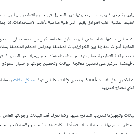
م خوارزمية جديدة ونرغب في تجربتها دون الدخول في جميع التفاصيل وتأثيرات 
تحكم أوالمعاملات الفائقة hyperparameters حيث تضبط المكتبة أغلب العوامل بقيم افتراضية مناسبة لأغلب الاستخدامات، لذا 
مكتبة التي يمكنها القيام بنفس المهمة بطرق مختلفة يكون من الصعب على المبتدئ 
المكتبة أدوات للمقارنة بين الخوارزميات المختلفة وعوامل التحكم المختلفة بسلا
ت تعلم الآلة التقليدية، مما يغنينا عن عناء بناء هذه الخوارزميات من الصفر، إذ ت
فيمكننا التركيز على تحسين معالجة البيانات وتحسين جودتها واختيار النموذج 
Pand و نمباي NumPy التي توفر
هياكل بيانات
وعمليات
لذي نحتاج لتدريبه
ات الجيدة لمعالجة البيانات وتجهيزها لتدريب النماذج عليها، وكما نعرف تٌعد البيانات وجودتها العامل
ج للقيام بها لمعالجة البيانات فمثلًا إذا كانت هناك قيم غير رقمية فنحن بحاج