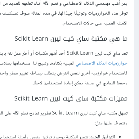
توفر هذه الخوارزميات وتوثيقًا جيدًا لها، في هذه المقالة سوف نستكشف 
الأمثلة العملية على حالات الاستخدام.
ما هي مكتبة ساي كيت ليرن Scikit Learn
تعد ساي كيت ليرن Scikit Learn أحد أشهر مكتبات أو أطر عمل لغة بايثون وأكثرها استعمالًا خاصة في مجالات
خوارزميات الذكاء الاصطناعي
المبنية بكفاءة، وتتيح لنا استخدامها بسلا
فاستخدام خوارزمية أخرى لنفس الغرض يتطلب ببساطة تغيير سطر واحد من ال
وحفظ النماذج في صيغة يمكن إعادة استخدامها لاحقًا.
مميزات مكتبة ساي كيت ليرن Scikit Learn
تسهل مكتبة ساي كيت ليرن Scikit Learn تط
ونتعرف عليها مثل:
التوثيق الجيد
: تتميز المكتبة بوجود توثيق مفصل وأمثلة استخدام 