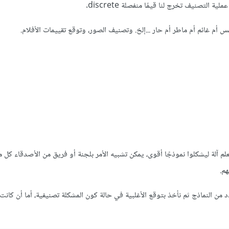
لتصنيف تخرج لنا قيمًا منفصلة discrete.
م غائم أم ماطر أم حار ...إلخ. وتصنيف الصور، وتوقع تقييمات الأفلام.
على دمج أكثر من نموذج تعلم آلة ليشكلوا نموذجًا أقوى، يمكن تشبيه الأمر بلجنة أو فريق من الأصدقاء ك
م.
تصويت Voting حيث نجري تدريب لعدد من النماذج ثم نأخذ بتوقع الأغلبية في حالة كون المشكلة تصنيفية، أما أن ك