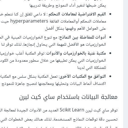
يمكن ضبطها لتغير أداء النموذج وطريقة تدريبها
القيم الافتراضية لمعاملات التحكم
: لا داعي للقلق إن كنا نتعل
معاملات ال
على العوامل الأهم وفهمها بشكل أفضل
أدوات للمفاضلة بين النماذج
: مع تنوع الخوارزميات المبنية في ال
الخوارزميات هو الأفضل للمهمة التي يحاول إنجازها، لذلك توفر لنا 
مكتبة غنية بالخوارزميات والأدوات
: توفر المكتبة أغلب خوارزميا
الخوارزميات التي يمكن تطبيقها من خلال سطور معدودة من الكود، 
للمشكلة التي لدينا
التوافق مع المكتبات الأخرى
: تعمل المكتبة بشكل سلس مع المكتبات الأخرى مثل باندا as
اكتشاف أنماط البيانات وتحليلها ومعالجتها لتصبح جاهزة للنموذج ا
معالجة البيانات باستخدام ساي كيت ليرن
توفر ساي كيت ليرن Scikit Learn العديد من الأدو
تحسين دقة توقعات النماذج المستخدمة، لذلك هنالك بعض الخطوات التي نحتا