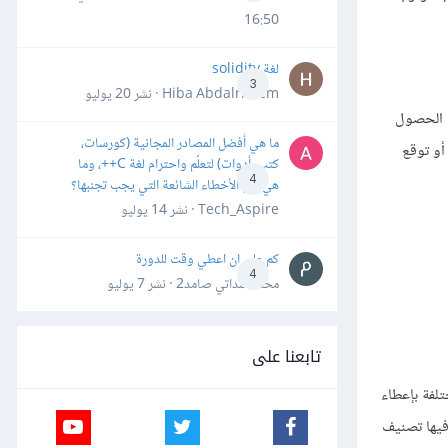
16:50
لغة solidity
3
Hiba Abdalrheem · نشر
20 يوليو
رزميات الحصول
ما هي أفضل المصادر المجانية (كورسات،
contin مثل توقع درجة الحرارة أو توقع
كتب، أدوات) لتعلّم واحترام لغة C++، وما
4
هي أهم الأخطاء الشائعة التي يجب تجنبها؟
Tech_Aspire · نشر
14 يوليو
كم علي ان اعطي وقت للدورة
4
محمد سداتي صامد2 · نشر
7 يوليو
تابعنا على
لفة بإعطاء
فيها تصنيف