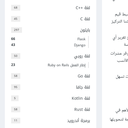
لغة C++‎
68
ضبط قيم
لغة C
45
يمكننا التركيز
بايثون
297
تقرير أي
66
Flask
سة
43
Django
توفر عشرات
لغة روبي
50
الأنسب
23
إطار العمل Ruby on Rails
لغة Go
 تسهل
58
لغة جافا
95
لغة Kotlin
5
لغة Rust
58
 الأهم في
ة لتحويلها
برمجة أندرويد
11