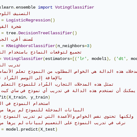
klearn
.
ensemble 
import
VotingClassifier
# التصنيف اللو
 
=
LogisticRegression
()
# شجرة الق
 
=
 tree
.
DecisionTreeClassifier
()
#  مٌصنف أقرب الجيران 
 
=
KNeighborsClassifier
(
n_neighbors
=
3
)
# تجميع لتوقعات النماذج باستخدام التصويت 
=
VotingClassifier
(
estimators
=[(
'lr'
,
 model1
),
(
'dt'
,
 mo
# تدريب ال
 مدخلات هذه الدالة هي الخواص المطلوب من النموذج تعلم الأنماط
# بالإضافة إلى الوسم المٌراد 
# تمثل هذه المدخلات التجارب المٌراد للنموذج التعلم 
# يمكنك أن تستخدم هذه الدالة في تدريب أي نموذج في ساي كيت 
fit
(
X_train
,
 y_train
)
# استخدام النموذج في ال
# البيانات المدخلة للنموذج لم يرها من
# ولكنها تحتوي نفس الخواص والأعمدة التي تم تدريب النموذج ع
# نرغب في تدريب النموذج على التعميم لبيانات لم يرها من
 
=
 model
.
predict
(
X_test
)