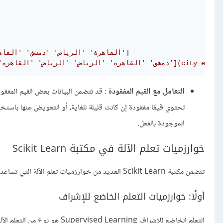
# Output: ['القاهرة' 'الرياض' 'دمشق' 'القاهرة']
'دمشق' 'القاهرة' 'الرياض' 'الرياض' 'القاهرة'](city_encoded)
التعامل مع القيم المفقودة
تحتوي قيمًا مفقودة إن كانت قليلة للغاية، أو التعويض عنها باستخ
الموجودة بالفعل.
خوارزميات تعلم الآلة في مكتبة Scikit Learn
تتضمن مكتبة Scikit Learn العديد من خوارزميات تعلم الآلة التي تساعدنا على تنفيذ مهام متنوعة، وفيما يلي نبذة عن أهم هذه الخوارزميات:
أولًا: خوارزميات التعلم الخاضع للإشراف
التعلم الخاضع للإشراف earning