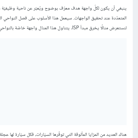
ينبغي أن يكون لكلّ واجهة هدف معرّف بوضوح ويُعبّر عن ناحية وظيفيّة مُح
لنستعرض مثالًا يخرق مبدأ ISP. يتناول هذا المثال واجهة خاصّة بالنواحي الوظيفيّة الّتي من الممكن أن تمتلكها أي سيّارة:
هناك العديد من المزايا المألوفة التي توفّرها السيّارات، فكل سيّارة لها 