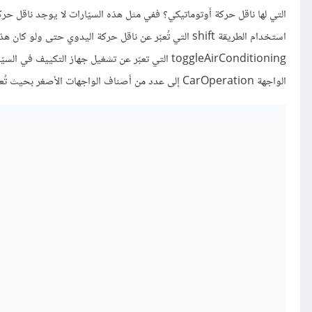
التي لها ناقل حركة أوتوماتيكي؟ ففي مثل هذه السيّارات لا يوجد ناقل ح
استخدام الطريقة shift التي تُعبّر عن ناقل حركة اليدوي ح
toggleAirConditioning التي تعبّر عن تشغيل جهاز ال
الواجهة CarOperation إلى عدد من أصناف الواجهات الأصغر بحيث تُعبّر كلّ منها عن مجموعة محدّدة مترابطة منطقيًّا من المزايا: