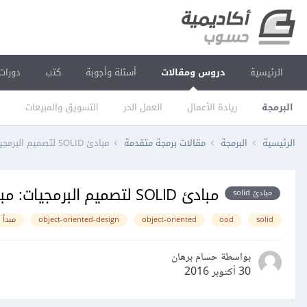
الرئيسية
دروس ومقالات
أسئلة وأجوبة
كتب
دورات
البرمجة
ريادة الأعمال
العمل الحر
التسويق والمبيعات
ا
الرئيسية
البرمجة
مقالات برمجة متقدمة
مبادئ SOLID لتصميم البرمجيات: مبدأ فصل الواجهات Interface Segregation Principle
مبادئ SOLID لتصميم البرمجيات: مبدأ فصل الواجهات Interface Segregation Principle
مبادئ solid
solid
ood
object-oriented
object-oriented-design
مبدأ 
بواسطة حسام برهان
30 أكتوبر 2016