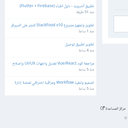
تطبيق أندرويد - دليل اطباء (Flutter + Firebase)
منذ 51 دقيقة
تطوير وتجهيز مشروع StackFood v10 للنشر على السيرفر 
والمتاجر
منذ 1 ساعة
تطوير تطبيق توصيل
منذ 4 ساعة
مراجعة كود Vue/React تعديل واجهات UI/UX وإصلاح 
ثغرات
منذ 5 ساعة
تصميم وتنفيذ Workflow ومراقبة احترافي لمنصة إدارة 
شبكات وميكروتك مبنية على Laravel/Radius
منذ 5 ساعة
مركز المساعدة
©