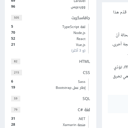
69
Laravel
96
ووردبريس
. أوّل من قدّم هذا
جافاسكربت
505
5
لغة TypeScript
70
Node.js
الحالة أنّ
52
React
بين كائنين يحقّق صنفهما الواجهة IComparer. في لغات برمجة أخرى،
21
Vue.js
(و 3 أكثر)
HTML
82
تظهر الواجهات السمينة (أو الملوّثة) بسبب توسعة صنف واجهة حالي ببعض النواحي الوظيفيّة الجديدة المفيدة لمجموعة جزئيّة فقط من التوابع methods. تؤدّي
CSS
215
 وهي تخرق
6
Sass
19
إطار عمل Bootstrap
SQL
59
لغة C#‎
79
31
‎.NET
28
منصة Xamarin