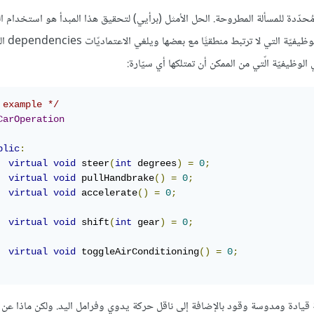
دّدة للمسألة المطروحة. الحل الأمثل (برأيي) لتحقيق هذا المبدأ هو استخدام ال
المتعدّدة عند تحقيق الواجهات. س
 example */
CarOperation
blic
:
virtual
void
 steer
(
int
 degrees
)
=
0
;
virtual
void
 pullHandbrake
()
=
0
;
virtual
void
 accelerate
()
=
0
;
virtual
void
 shift
(
int
 gear
)
=
0
;
virtual
void
 toggleAirConditioning
()
=
0
;
عجلة قيادة ومدوسة وقود بالإضافة إلى ناقل حركة يدوي وفرامل اليد. ولكن ماذا عن ا