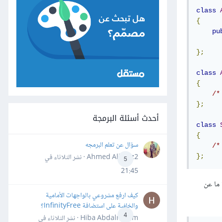
class
{
pu
};
class
{
/*
};
أحدث أسئلة البرمجة
class
{
سؤال عن تعلم البرمجه
/*
Ahmed Alhafiz2 · نشر
الثلاثاء في
};
5
21:45
ّارة ما عن
كيف ارفع مشروعي بالواجهات الأمامية
والخلفية على استضافة InfinityFree؟
4
Hiba Abdalrheem · نشر
الثلاثاء في