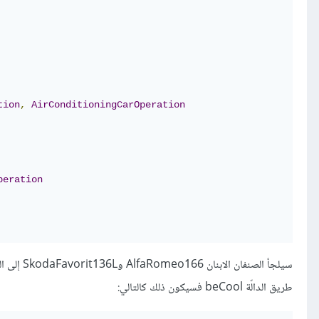
tion
,
AirConditioningCarOperation
peration
سيلجأ الص
طريق الدالّة beCool فسيكون ذلك كالتالي: