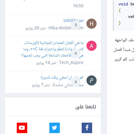
void
 b
16:50
{
    ve
لغة solidity
}
3
Hiba Abdalrheem · نشر
20 يوليو
نّ أي صنف ابن يرث من الصنف الواجهة
ما هي أفضل المصادر المجانية (كورسات،
جمال مبدأ فصل
كتب، أدوات) لتعلّم واحترام لغة C++، وما
4
هي أهم الأخطاء الشائعة التي يجب تجنبها؟
ّب كم كبير
Tech_Aspire · نشر
14 يوليو
كم علي ان اعطي وقت للدورة
4
محمد سداتي صامد2 · نشر
7 يوليو
تابعنا على