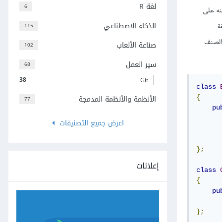
لغة R
6
نه على
الذكاء الاصطناعي
ة
115
ئ الصنف
صناعة الألعاب
102
سير العمل
68
38
Git
class
الأنظمة والأنظمة المدمجة
{
77
pu
اعرض جميع التصنيفات
};
إعلانات
class
{
pu
};