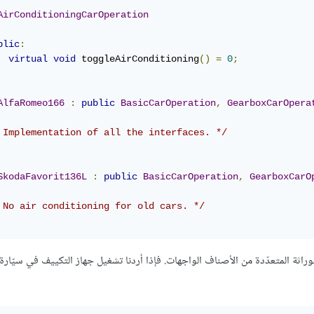
AirConditioningCarOperation
blic
:
virtual
void
 toggleAirConditioning
()
=
0
;
AlfaRomeo166
:
public
BasicCarOperation
,
GearboxCarOpera
 Implementation of all the interfaces. */
SkodaFavorit136L
:
public
BasicCarOperation
,
GearboxCarO
 No air conditioning for old cars. */
نفان الابنان AlfaRomeo166 وSkodaFavorit136L إلى الوراثة المتعدّدة من الأصناف الواجهات. فإذا أردنا تشغيل جهاز التكييف في سي