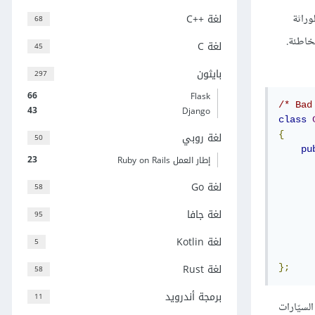
وراثة
لغة C++‎
68
يعمل هذا الأسلوب على فصل النواحي الوظيفيّة التي لا ترتبط منطقيًّا مع بعضها ويلغي الاعتماديّات dependencies الخاطئة.
لغة C
45
بايثون
297
66
Flask
/* Bad
43
Django
class
{
لغة روبي
50
pu
23
إطار العمل Ruby on Rails
لغة Go
58
لغة جافا
95
لغة Kotlin
5
لغة Rust
};
58
برمجة أندرويد
11
لسيّارات