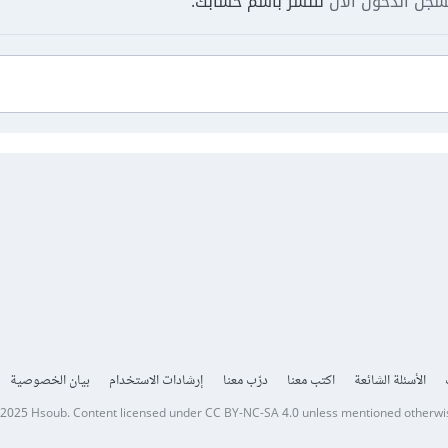
جل الدخول الآن
لتنشر باسم حسابك.
الأسئلة الشائعة
اكتب معنا
درّب معنا
إرشادات الاستخدام
بيان الخصوصية
 2025
Hsoub
.
Content licensed under
CC BY-NC-SA 4.0
unless mentioned otherwi