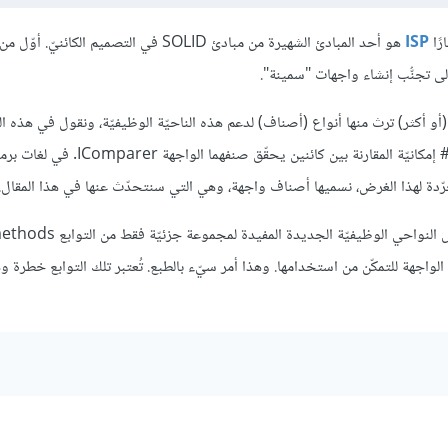
ًا
ISP
هو أحد المبادئ الشهيرة من مبادئ SOLID في التصميم الكائنيّ
ارة عن تجريد abstraction لناحية وظيفيّة (أو أكثر) ترث منها أنواع (أصناف) لدعم هذه الناحيّة الوظيفيّة، ونقول في هذه 
الصنف الابن يُحقّق الواجهة. فمثلًا تُعرّف الواجهة IComparer في لغة C# إمكانيّة المقارنة 
رّدة لهذا الغرض، نسميها أصناف واجهة، وهي التي سنتحدّث عنها في هذا المقال.
 الواجهة للتمكّن من استخدامها. وهذا أمر سيّء بالطبع. تُعتبر تلك التوابع خطرة