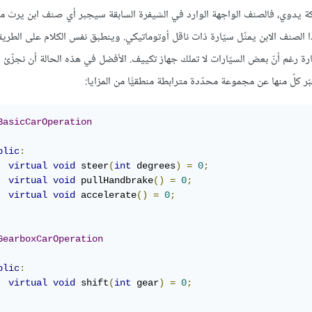
ركة يدوي، فالصنف الواجهة الوارد في الشيفرة السابقة سيجبر أي صنف ابن يرث م
تى ولو كان هذا الصنف الابن يمثّل سيّارة ذات ناقل أوتوماتيكي. وينطبق نفس الكلام على الطريق
تكييف في السيّارة رغم أنّ بعض السيّارات لا تملك جهاز تكييف. الأفضل في هذه الحالة أن نجزّ
BasicCarOperation
blic
:
virtual
void
 steer
(
int
 degrees
)
=
0
;
virtual
void
 pullHandbrake
()
=
0
;
virtual
void
 accelerate
()
=
0
;
GearboxCarOperation
blic
:
virtual
void
 shift
(
int
 gear
)
=
0
;