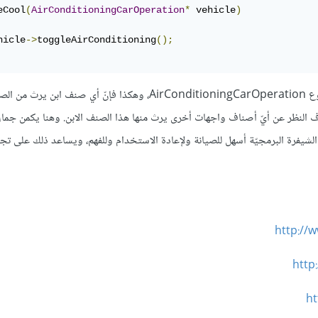
eCool
(
AirConditioningCarOperation
*
 vehicle
)
hicle
->
toggleAirConditioning
();
نلاحظ أنّنا الدالّة beCool تقبل وسيطًا واحدًا وهو مؤشّر إلى كائن من النوع AirConditioningCarOperation، وهكذا فإ
رَّر إلى هذه الدالة بصرف النظر عن أيّ أصناف واجهات أخرى يرث منها هذا الصنف الابن. وهنا يكمن 
لشيفرة البرمجيّة أسهل للصيانة ولإعادة الاستخدام وللفهم، ويساعد ذلك على تجن
http://
http
ht