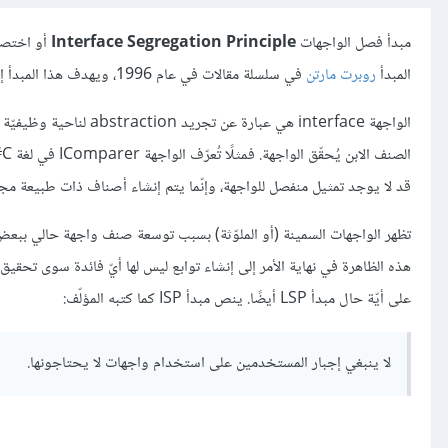
مبدأ فصل الواجهات
Interface Segregation Principle
أو اختصار
المبدأ
روبرت مارتن
في سلسلة مقالات في عام 1996، ويهدف هذا المبدأ إلى تجنُّب إنشاء واجهات "سمينة".
الواجهة interface هي عب
قد لا يوجد تمثيل منفصل للواجهة، وإنّما يتم إنشاء أصناف ذات طبيعة مج
هذه الظاهرة في نهاية الأمر إلى إنشاء توابع ليس لها أيّ فائدة سوى تحقيق
على أيّة حال مبدأ LSP أيضًا. ينص مبدأ ISP كما كتبه المؤلّف:
لا ينبغي إجبار المستخدمين على استخدام واجهات لا يحتاجونها.