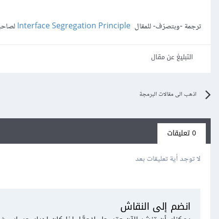
ترجمة -وبتصرّف- للمقال
Interface Segregation Principle
لصاحبه  Pazdera
التبليغ عن مقال
اذهب الى مقالات البرمجة
0 تعليقات
لا توجد أية تعليقات بعد
انضم إلى النقاش