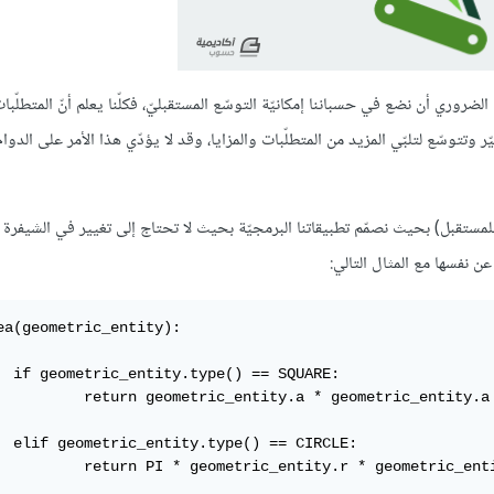
 الضروري أن نضع في حسباننا إمكانيّة التوسّع المستقبليّ، فكلّنا يعلم أنّ المتطلّبا
يّر وتتوسّع لتلبّي المزيد من المتطلّبات والمزايا، وقد لا يؤدّي هذا الأمر على الدو
للمستقبل) بحيث نصمّم تطبيقاتنا البرمجيّة بحيث لا تحتاج إلى تغيير في الشيفرة 
عن نفسها مع المثال التالي:
ea(geometric_entity):

SQUARE:

entity.a * geometric_entity.a

CIRCLE:

ic_entity.r * geometric_entity.r
