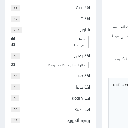
لغة C++‎
68
لغة C
45
ت الخاصّة
بايثون
297
ام إلى عواقب
66
Flask
43
Django
لغة روبي
50
المكتوبة
23
إطار العمل Ruby on Rails
لغة Go
58
def ar
لغة جافا
95
	if geometric_entity.type() == 
لغة Kotlin
5
		return geometric_
لغة Rust
58
	elif geometric_entity.type() == 
برمجة أندرويد
11
		return PI * geometr