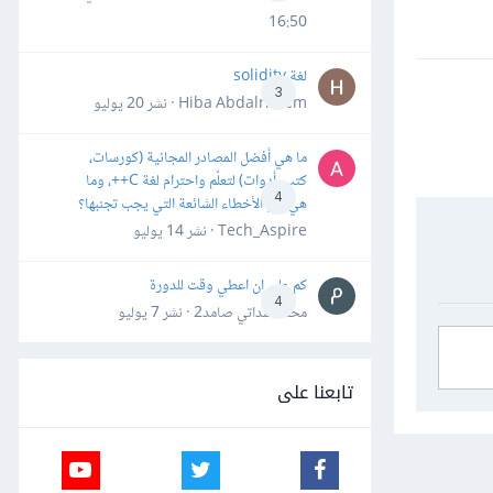
16:50
لغة solidity
3
Hiba Abdalrheem · نشر
20 يوليو
ما هي أفضل المصادر المجانية (كورسات،
كتب، أدوات) لتعلّم واحترام لغة C++، وما
4
هي أهم الأخطاء الشائعة التي يجب تجنبها؟
Tech_Aspire · نشر
14 يوليو
كم علي ان اعطي وقت للدورة
4
محمد سداتي صامد2 · نشر
7 يوليو
تابعنا على