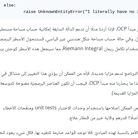
:

		raise UnknownEntityError("I literally have no 
قد توحي الشيفرة السابقة بالبساطة أوّل الأمر، ولكنّها تُظهر جانبًا أساسيًّا من مبدأ OCP. فإذا أردنا مثلًا أن تدعم الدالّة السابقة إمكانية حساب 
ن بالمتابعة على هذا المنوال، وفي حالة حساب مساحة شكل هندسي غير قياسي، فستتحول الأسطر البرم
السابقة إلى ما يزيد عن 1500 سطر برمجي لحساب مساحة هذا الشكل باستخدام تكامل ريمان Riemann Integral، مما سيجع
 البرنامج لدعم مزايا جديدة، فإنّه من الممكن أن يؤدّي هذا التغيير إلى مشاكل في ع
القديمة التي كانت تعمل بشكل جيّد أصلًا، وهذا أمر غير مرغوب بالطبع. وهذا ما يحذّرنا منه مبدأ OCP، فيجب أن تكون العناصر البرمجيّ
مزايا القديمة).
قد يتبادر إلى ذهن البعض أنّه في حالة حدوث مشاكل جرّاء هذا التعديل فمن الممكن إصلاحها باستخدام وحدات الاختبار unit tests ومنقّحات الأخطاء
مر بالنسبة لهذه المبادئ. فلا توجد قواعد صارمة للتقيّد بها، فكل شيء يعود للخ