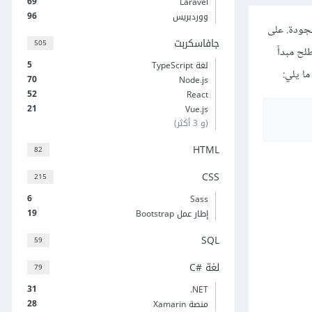
69
Laravel
96
ووردبريس
 عالية الجودة. على
جافاسكربت
505
اند ماير في وضع مصطلح مبدأ
5
لغة TypeScript
70
Node.js
52
React
21
Vue.js
(و 3 أكثر)
HTML
82
CSS
215
6
Sass
19
إطار عمل Bootstrap
SQL
59
لغة C#‎
79
31
‎.NET
28
منصة Xamarin