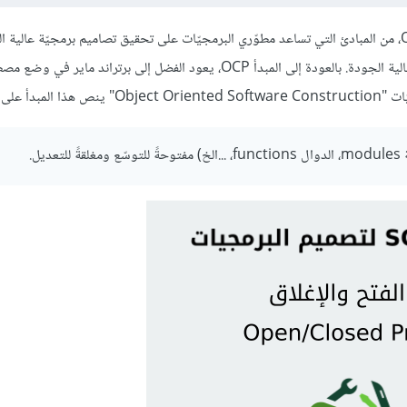
يُعتبر مبدأ الفتح والإغلاق Open/Closed Principle أو اختصارًا OCP، من المبادئ التي تساعد مطوّري البرمجيّات على تحقيق تصاميم برمجيّة
أيّة حال، قد يكون من الصعب أحيانًا أن نوضّح ما الذي نعنيه بالبرمجيّات عالية الجودة. بالعودة إلى المبدأ OCP، يعود الفضل إلى برتر
ى ما يلي: