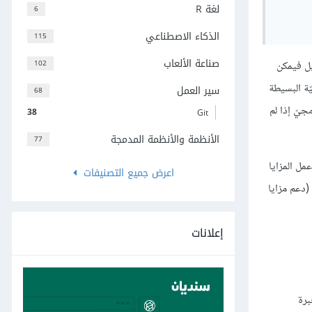
لغة R
6
	else
الذكاء الاصطناعي
115
صناعة الألعاب
102
مساحة مستطيل فيمكن
جيّة البسيطة
سير العمل
68
ل هذه الأسطر كوحش برمجيّ إذا لم
38
Git
الأنظمة والأنظمة المدمجة
77
مل المزايا
اعرض جميع التصنيفات
ة مفتوحة للتوسعة (دعم مزايا
إعلانات
برة