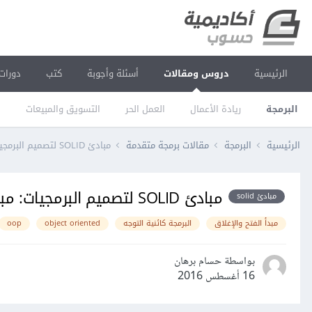
الرئيسية
دروس ومقالات
أسئلة وأجوبة
كتب
دورات
البرمجة
ريادة الأعمال
العمل الحر
التسويق والمبيعات
ا
الرئيسية
البرمجة
مقالات برمجة متقدمة
مبادئ SOLID لتصميم البرمجيات: مبدأ الفتح والإغلاق Open/Closed Principle
مبادئ SOLID لتصميم البرمجيات: مبدأ الفتح والإغلاق Open/Closed Principle
مبادئ solid
مبدأ الفتح والإغلاق
البرمجة كائنية التوجه
object oriented
oop
بواسطة حسام برهان
16 أغسطس 2016