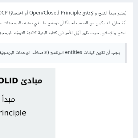
الفتح والإغلاق، حيث ظهر أوّل الأمر في كتابه البنية كائنيّة التوجّه للبرمجيّات "Object Oriented Software Construction" ينص هذا المبدأ عل
يجب أن تكون كيانات entities البرنامج (الأصناف، الوحدات البرمجيّة modules، الدوال functions، ...الخ) مفتوحةً للتوسّع ومغلقةً للتعديل.