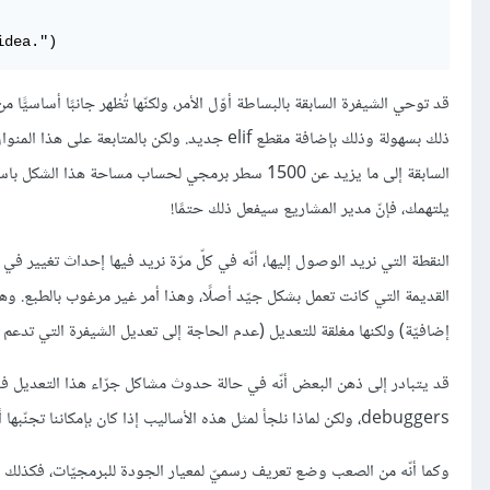
idea.")
ذلك بسهولة وذلك بإضافة مقطع elif جديد. ولك
يلتهمك، فإنّ مدير المشاريع سيفعل ذلك حتمًا!
النقطة التي نريد الوصول إليها، أنّه في كلّ مرّة نريد فيها إحداث تغيير في
إضافيّة) ولكنها مغلقة للتعديل (عدم الحاجة إلى تعديل الشيفرة التي تدعم ال
debuggers، ولكن لماذا نلجأ لمثل هذه الأساليب إذا كان بإمكاننا تجنّبها أصلًا؟ فدرهم وقاية خير من قنطار علاج.
وكما أنّه من الصعب وضع تعريف رسميّ لمعيار الجودة للبرمجيّات، فكذلك الأ