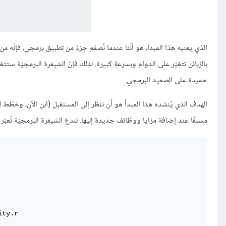
الذي يعنيه هذا المبدأ، هو أنّنا عندما نُصمّم جزءً من تطبيق برمجي، فإنّه من
بالزبائن تتغيّر على الدوام وبسرعةٍ كبيرة. لذلك فإنّ الشيفرة البرمجيّة ستتغ
حميدة على الصعيد البرمجي.
الهدف الذي يُنشده هذا المبدأ هو أن ننظر إلى المستقبل (ابنِ الآن، وخطّط 
مسبقًا عند إضافة مزايا ووظائف جديدة إليها. لندع الشيفرة البرمجيّة تُعبّر 