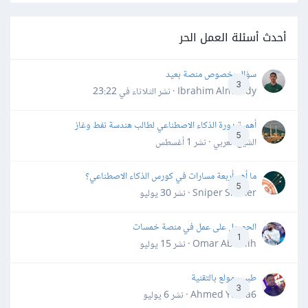
أحدث أسئلة العمل الحر
سؤال بخصوص منصة بعيد
3
Ibrahim Almahdy · نشر
الثلاثاء في 23:22
أهمية دورة الذكاء الاصطناعي لطالب هندسة نفط وغاز
5
الشيخ العربي · نشر
1 أغسطس
ما أهم أربعة مسارات في كورس الذكاء الاصطناعي؟
5
Sniper Shaker · نشر
30 يوليو
الحصول على عمل في منصة خمسات
1
Omar Abdallh · نشر
15 يوليو
طبيب مولع بالتقنية
3
Ahmed Yahia6 · نشر
6 يوليو