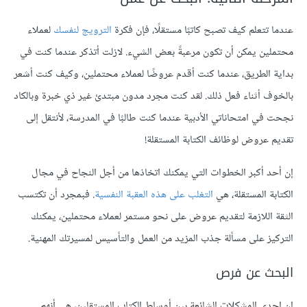
عندما تتعلم كيف تصبح كاتبًا مستقلًا، فإن فكرة
الترويج لنفسك
لعملاء
محتملين يمكن أن تكون مرعبةً بعض الشيء. لازلت أتذكر عندما كنت في
بداية الطريق، عندما كنت أقدم عروضًا لعملاء محتملين، وكيف كنت أشعر
بالخوف أثناء فعل ذلك. لقد كنت مجرد مدون مبتدئ غير ذي خبرة وبالكاد
نجحت في امتحاناتي الأدبية عندما كنت طالبًا في المدرسة، لأنتقل إلى
تقديم عروض لوظائف الكتابة المستقلة!
إن أحد أكبر الخطوات التي يمكنك اتخاذها من أجل النجاح في مجال
الكتابة المستقلة، هي
التغلب على هذه العقبة النفسية
. فبمجرد أن تكتسب
الثقة اللازمة لتقديم عروض على نحو مستمر لعملاء محتملين، يمكنك
التركيز على مسألة جذب المزيد من العمل والتأسيس لمسيرتك المهنية.
البحث عن فرص
إن إحدى المشكلات الشائعة بين أوساط الكتاب المستقلين، هي أنهم