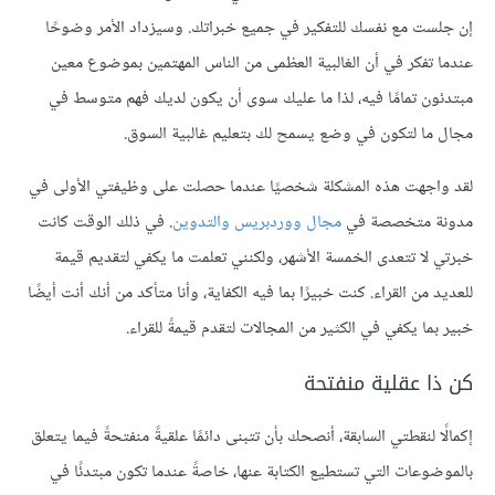
إن جلست مع نفسك للتفكير في جميع خبراتك. وسيزداد الأمر وضوحًا
عندما تفكر في أن الغالبية العظمى من الناس المهتمين بموضوع معين
مبتدئون تمامًا فيه، لذا ما عليك سوى أن يكون لديك فهم متوسط في
مجال ما لتكون في وضع يسمح لك بتعليم غالبية السوق.
لقد واجهت هذه المشكلة شخصيًا عندما حصلت على وظيفتي الأولى في
مدونة متخصصة في
مجال ووردبريس والتدوين
. في ذلك الوقت كانت
خبرتي لا تتعدى الخمسة الأشهر، ولكنني تعلمت ما يكفي لتقديم قيمة
للعديد من القراء. كنت خبيرًا بما فيه الكفاية، وأنا متأكد من أنك أنت أيضًا
خبير بما يكفي في الكثير من المجالات لتقدم قيمةً للقراء.
كن ذا عقلية منفتحة
إكمالًا لنقطتي السابقة، أنصحك بأن تتبنى دائمًا علقيةً منفتحةً فيما يتعلق
بالموضوعات التي تستطيع الكتابة عنها، خاصةً عندما تكون مبتدئًا في