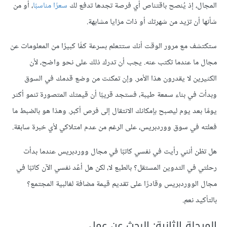
المجال، إذ يُنصح باقتناص أي فرصة تجدها تدفع لك
سعرًا مناسبًا
، أو من
شأنها أن تزيد من شهرتك أو ذات مزايا مشابهة.
ستكتشف مع مرور الوقت أنك ستتعلم بسرعة كمًّا كبيرًا من المعلومات عن
مجال ما عندما تكتب عنه. يجب أن تدرك ذلك على نحو واضح، لأن
الكثيرين لا يقدرون هذا الأمر. وإن تمكنت من وضع قدمك في السوق
وبدأت في بناء سمعة طيبة، فستجد قريبًا أن قيمتك المتصورة تنمو أكثر
يومًا بعد يوم ليصبح بإمكانك الانتقال إلى فرص أكبر. وهذا هو بالضبط ما
فعلته في سوق ووردبريس، على الرغم من عدم امتلاكي لأي خبرة سابقة.
هل تظن أنني رأيت في نفسي كاتبًا في مجال ووردبريس عندما بدأت
رحلتي في التدوين المستقل؟ بالطبع لا، لكن هل أعُد نفسي الآن كاتبًا في
مجال الووردبريس وقادرًا على تقديم قيمة مضافة لغالبية المجتمع؟
بالتأكيد نعم.
المرحلة الثانية: البحث عن عمل