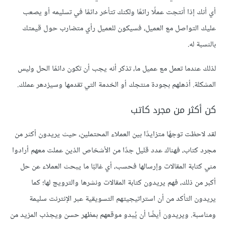
أي أنك إذا أنتجت عملًا رائعًا ولكنك تتأخر دائمًا في تسليمه أو يصعب
عليك التواصل مع العميل، فسيكون للعميل رأي متضارب حول قيمتك
بالنسبة له.
لذلك عندما تعمل مع عميل ما، تذكر أنه يجب أن تكون دائمًا الحل وليس
المشكلة. أذهلهم بجودة منتجك أو الخدمة التي تقدمها وسيزدهر عملك.
كن أكثر من مجرد كاتب
لقد لاحظت توجهًا متزايدًا بين العملاء المحتملين، حيث يريدون أكثر من
مجرد كتاب، فهناك عدد قليل جدًا من الأشخاص الذين عملت معهم أرادوا
مني كتابة المقالات وإرسالها فحسب، أي غالبًا ما يبحث العملاء عن حل
أكبر من ذلك، فهم يريدون كتابة المقالات ونشرها والترويج لها؛ كما
يريدون التأكد من أن استراتيجيتهم التسويقية عبر الإنترنت سليمة
ومناسبة. ويريدون أيضًا أن يُبدو موقعهم بمظهر حسن ويجذب المزيد من