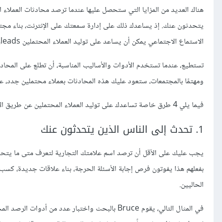
يتحدثون عنك. إذ يساعدك ذلك على إدارة سمعتك على الإنترنت، بناء مجتم
الاستماع الاجتماعي يمكن أن يساعد على توليد العملاء المحتملين leads، وبالتالي زيادة الإيرادات.
تستطيع، عندما تستخدم الأدوات والأساليب المناسبة، أن تطلع على المح
ومهتمًا بالمجتمعات، ستعود عليك هذه المحادثات بعملاء محتملين جدد، علاقات أقوى، 
فيما يلي 4 طرق خاصة تساعدك على توليد العملاء المحتملين عن طريق الاستماع إلى جمهورك على وسائل التواصل الاجتماعي.
1. تحدث إلى الناس الذين يتحدثون عنك
يجب عليك على الأقل أن ترصد اسم علامتك التجارية لتعرف متى ما يتحدث ال
بفعلهم هذا يفوتون فرص إجابة الأسئلة الحرجة، بناء علاقات جديدة، كسب د
الحاليين.
في المثال التالي، يقوم Bruce بالبحث واختبار عدد من أدوات الرصد المختلفة، ومن ضمنها الأداة التي نوفرها