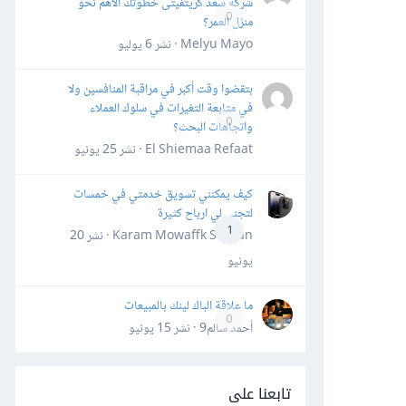
شركة سعد كريتفيتى خطوتك الأهم نحو
0
منزل العمر؟
Melyu Mayo · نشر
6 يوليو
بتقضوا وقت أكبر في مراقبة المنافسين ولا
في متابعة التغيرات في سلوك العملاء
0
واتجاهات البحث؟
El Shiemaa Refaat · نشر
25 يونيو
كيف يمكنني تسويق خدمتي في خمسات
لتجني لي ارباح كثيرة
1
Karam Mowaffk Sarhan · نشر
20
يونيو
ما علاقة الباك لينك بالمبيعات
0
أحمد سالم9 · نشر
15 يونيو
تابعنا على