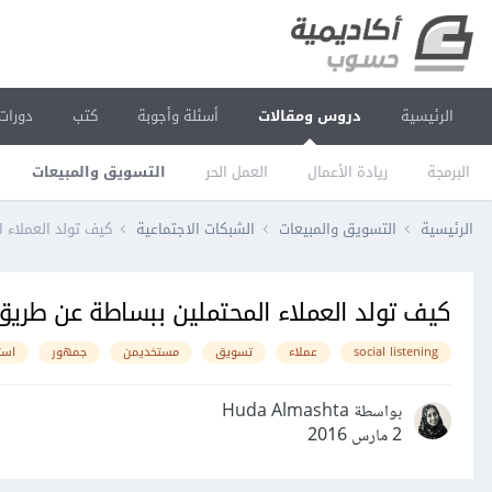
الرئيسية
دروس ومقالات
أسئلة وأجوبة
كتب
دورات
البرمجة
ريادة الأعمال
العمل الحر
التسويق والمبيعات
الرئيسية
التسويق والمبيعات
الشبكات الاجتماعية
كيف تولد العملاء 
كيف تولد العملاء المحتملين ببساطة عن طريق
social listening
عملاء
تسويق
مستخديمن
جمهور
است
بواسطة Huda Almashta
2 مارس 2016