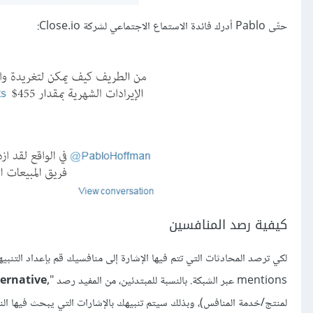
حتّى Pablo أدرك فائدة الاستماع الاجتماعي لشركة Close.io:
كيفية رصد المنافسين
لكي ترصد المحادثات التي تتم فيها الإشارة إلى منافسيك قم بإعداد التنب
mentions عبر الشبكة. بالنسبة للمبتدئين، من المفيد رصد "
,competitor name] + alternative]
لمنتج/خدمة المنافس)، وبذلك سيتم تنبيهك بالإشارات التي يبحث فيها الن