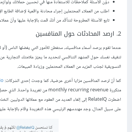
دوّن الأسئلة كملاحظات للاستفادة منها في تحسين حملاتك ولوازمك
اطلب من العملاء المحتملين إجراء محادثة واقعية لإضافة الطابع ال
تابع الأسئلة المطروحة لتتأكّد من أنكّ قمت بالإجابة عليها وأنّ عمل
2. ارصد المحادثات حول المنافسين
عندما تقوم برصد أسماء منافسيك، ستفطن للأمور التي يفضلها الناس (أو
تثقيف نفسك حول المشهد التنافسي لتحديد ما يميّز علامتك التجارية عن 
التسويقية لجذب المزيد من العملاء المحتملين وزيادة المبيعات.
كما أنّ لرصد المنافسين مزايا أخرى عرضية، كما وجدت إحدى الشركات:
io
متكررة monthly recurring revenue من تغريدة واحدة. الذي حصل هو أن إحدى الشركات المنافسة، RelateIQ تم شراؤها من قبل شركة
على سبيل المثال، وجد مهندسهم الرئيسي هذه التغريدة وقام بالإجابة عليها