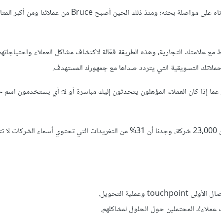
عندما قمنا بالإجابة على جميع أسئلة Bruce وفي الأوقات المناسبة ساعدناه على مواصلة بحثه؛ ومنذ ذلك الحين أصبح Bruce من عملائ
ع علامتك التجارية، وهذه الطريقة فعّالة لاكتشاف مشاكل العملاء واحتياجاتهم 
ل حملاتك التسويقية التي يتردد صداها مع جمهورك المستهدف.
 عما إذا كان العملاء المؤهلون يتحدثون إليك مباشرة أو لا؛ أي يستخدمون اسم
عندما قمنا بتحليل ما يقارب 36,000 إشارات تويتر mentions لأكثر من 23,000 شركة، وجدنا أن 31% من التغريدات التي تحتوي أ
وعملية التحويل.
ّف عملاءك المحتملين حول الحلول لمشاكلهم.