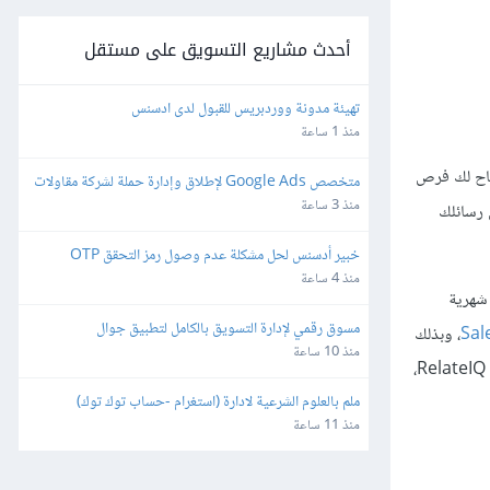
أحدث مشاريع التسويق على مستقل
تهيئة مدونة ووردبريس للقبول لدى ادسنس
منذ 1 ساعة
تاح لك فرص
متخصص Google Ads لإطلاق وإدارة حملة لشركة مقاولات 
وتشطيبات – Lead Generation
منذ 3 ساعة
 رسائلك
خبير أدسنس لحل مشكلة عدم وصول رمز التحقق OTP
منذ 4 ساعة
تسجيل 585$ كإيرادات شهرية
مسوق رقمي لإدارة التسويق بالكامل لتطبيق جوال
Sal
، وبذلك
منذ 10 ساعة
اضطرت RelateIQ إلى إلغاء العديد من العقود مع عملائها الدوليين. اتخذت شركة Close.io هذا الموقف كفرصة وقامت برصد التغريدات التي تذكر قيود RelateIQ،
ملم بالعلوم الشرعية لادارة (استغرام -حساب توك توك)
منذ 11 ساعة