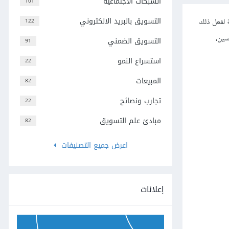
الشبكات الاجتماعية
101
التسويق بالبريد الالكتروني
 لفعل ذلك
122
افسين،
التسويق الضمني
91
استسراع النمو
22
المبيعات
82
تجارب ونصائح
22
مبادئ علم التسويق
82
اعرض جميع التصنيفات
إعلانات