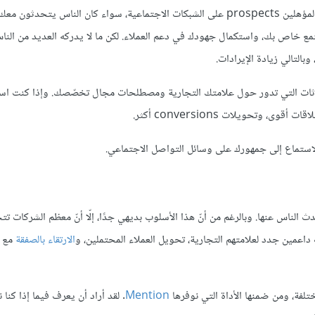
هناك العديد من المزايا التي ستحصل عليها عندما ترصد محادثات العملاء المؤهلين prospects على الشبكات الاجتماعية، سواء كان الناس يتحدثون
ع خاص بك، واستكمال جهودك في دعم العملاء. لكن ما لا يدركه العديد من النا
ادثات التي تدور حول علامتك التجارية ومصطلحات مجال تخصّصك. وإذا كنت استر
وتحويلات conversions أكثر.
ناس عنها. وبالرغم من أنّ هذا الأسلوب بديهي جدًا، إلّا أنّ معظم الشركات تت
اعمين جدد لعلامتهم التجارية، تحويل العملاء المحتملين، و
الارتقاء بالصفقة
مع ا
Mention
. لقد أراد أن يعرف فيما إذا كنا