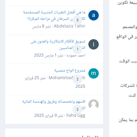
 طبيعة تكوين
ما هي أفضل التقنيات الحديثة المستخدمة
للكشف عن السرطان في مراحله المبكرة؟
3
Abdelaziz Tahir · نشر
8 مارس
و محلل الأعمال والمصمم
 في الواقع
تسويق الأفكار الابتكارية والعثور على
الشركاء المناسبين
1
احمد حموده · نشر
1 مارس 2025
سبب الوقت
مشروع الواح شمسية
Mohammad Awali · نشر
25 فبراير
2
لنسبة للشركات
2025
 كنت
الاسهم وتخصصاته وفريق والهندسة المالية
الخ
2
Fahd Ggg · نشر
9 فبراير 2025
 بما يمكن