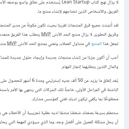
لا يزال نهج كتاب Lean Startup يُستخدَم على ن
الفريق، والأشخاص الذين تحتاجهم لإنشاء منتج ما.
وفريق التطوير. لا يزال منتج الحد الأدنى
MVP
يتطلب هذا الفريق متعدد
لجعل هذا
المنتج
في متناول العملاء، ونعني بمنتج الحد الأدنى
MVP
منتج
أحب أن أكون جزءًا من إنشاء منتجات جديدة وإيجاد حلول جديدة للمشاكل
والمال اللذين يتطلبهما إنجاز المهام.
يُعَد إنفاق ما يزيد عن 50 ألف
الناشئة في المراحل الأولى، خاصةً تلك الشركات التي ينتهي بها الأمر باستخد
محظوظًا بما يكفي ليكون لديك تقني كمؤسس مشارك.
ستتعلم بسرعة بصفتك شخصًا منتجًا لديه عقلية تجريبية أن الأخطاء هي ب
أن يحل مشكلة العميل على أفضل وجه، وما الذي سيؤدي المهمة التي يحاول