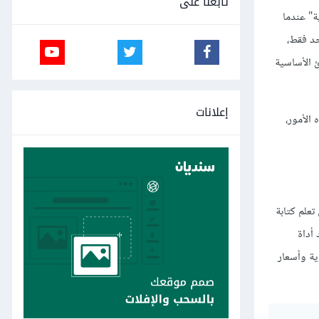
تابعنا على
ة" عندما
واحد فقط،
ئ الأساسية
إعلانات
الأمور،
تعلم كتابة
 أداة
ء نسخة من موقع Medium مع خطة عضوية وأسعار