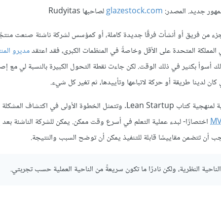
مهور جديد. المصدر:
glazestock.com
لصاحبها Rudyitas
 سنوات حتى الآن، وذلك إما كجزء من فريق أو أنشأت فرقًا جديدة كاملة، أو كمؤسس لشركة ناشئة صنعت منتج
مديرو المن
لك أسوأ بكثير في ذلك الوقت. لكن جاءت نقطة التحول الكبيرة بالنسبة لي مع إص
تُعَد حلقة الاستجابة المتمثلة في البناء-القياس-التعلم من المكونات الأساسية لمنهجية كتاب Lean Startup. وتتمثل الخطوة الأولى
M
اختصارًا- لبدء عملية التعلم في أسرع وقت ممكن. يمكن للشركة الناشئة بعد 
ب أن تتضمن مقاييسًا قابلة للتنفيذ يمكن أن توضح السبب والنتيجة.
لناحية النظرية، ولكن نادرًا ما تكون سريعةً من الناحية العملية حسب تجربتي.