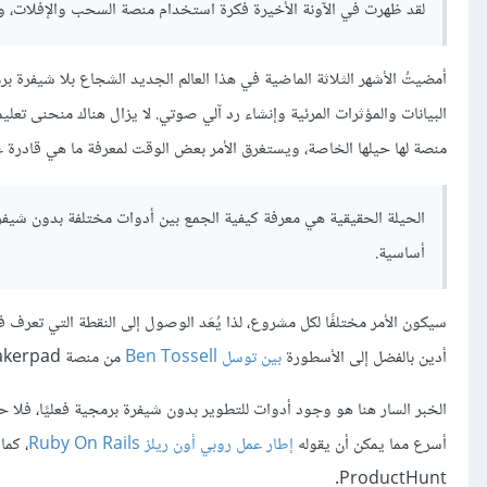
لقد ظهرت في الآونة الأخيرة فكرة استخدام منصة السحب والإفلات، وهو
أمضيتُ الأشهر الثلاثة الماضية في هذا العالم الجديد الشجاع بلا شيف
البيانات والمؤثرات المرئية وإنشاء رد آلي صوتي. لا يزال هناك منحنى تعل
منصة لها حيلها الخاصة، ويستغرق الأمر بعض الوقت لمعرفة ما هي قادرة ع
الحيلة الحقيقية هي معرفة كيفية الجمع بين أدوات مختلفة بدون شيف
أساسية.
سيكون الأمر مختلفًا لكل مشروع، لذا يُعَد الوصول إلى النقطة التي تعرف في
أدين بالفضل إلى الأسطورة
بين توسل Ben Tossell
من منصة Makerpad الذي يُعَد مصدر مصدر إلهام حقيقي في هذا المجال.
الخبر السار هنا هو وجود أدوات للتطوير بدون شيفرة برمجية فعليًا، فلا 
أسرع مما يمكن أن يقوله
إطار عمل روبي أون ريلز Ruby On Rails
، كما
ProductHunt.