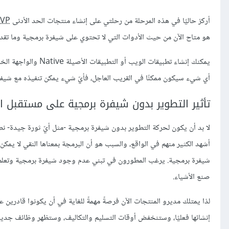
أركز حاليًا في هذه المرحلة من رحلتي على إنشاء منتجات الحد الأدنى
VP
هو متاح الآن من حيث الأدوات التي لا تحتوي على شيفرة برمجية وما تقدم
يمكنك إنشاء تطبيقات 
أي شيء سيكون ممكنًا في القريب العاجل، فأيّ شيء يمكن تنفيذه مع شيفرة ب
تأثير التطوير بدون شيفرة برمجية على مستقبل ال
لا بد أن يكون لحركة التطوير بدون شيفرة برمجية -مثل أيّ ثورة جيدة- نصي
أشهد الكثير منهم في الواقع، والسبب هو أن البرمجة بمعناها النقي لا يمكن
شيفرة برمجية. يرغب المطورون في تبني عدم وجود شيفرة برمجية وتعلم ال
صنع الأشياء.
لذا يمتلك مديرو المنتجات الآن فرصةً مهمةً للغاية في أن يكونوا قادرين ع
إنشائها فعليًا، وستنخفض أوقات التسليم والتكاليف، وستظهر وظائف جديد