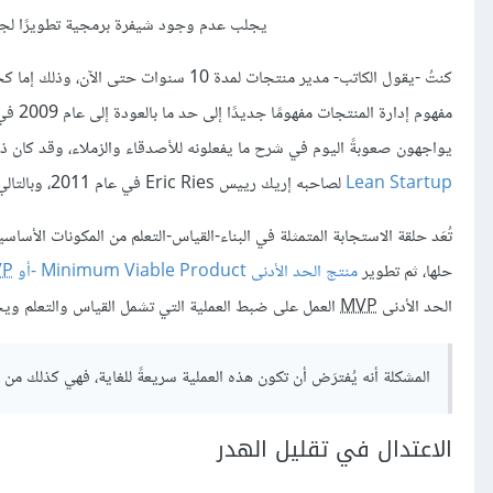
يجلب عدم وجود شيفرة برمجية تطويرًا لج
كنتُ -يقول الكاتب- مدير منتجات لمدة 10
مفهوم إدارة المنتجات مفهومًا جديدًا إلى حد ما بالعودة إلى عام 2009 في المملكة المتحدة على الأقل وخاصةً في المنظمات الكبرى، فقد اعتقد
يواجهون صعوبةً اليوم في شرح ما يفعلونه للأصدقاء والزملاء، وقد كان ذ
Lean Startup
لصاحبه إريك رييس Eric Ries في عام 2011، وبالتالي كان لدينا طريقة أو حركة لاتباعها وتأييدها، ثم تغير كل شيء.
حلها، ثم تطوير
منتج الحد الأدنى Minimum Viable Product -أو
VP
الحد الأدنى
MVP
العمل على ضبط العملية التي تشمل القياس والتعلم ويج
المشكلة أنه يُفترَض أن تكون هذه العملية سريعةً للغاية، فهي كذلك من ا
الاعتدال في تقليل الهدر