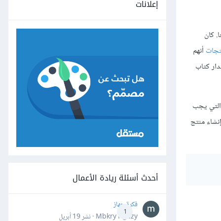
إعلانات
ًا. كان
تجات
أنهم
دار كتاب
 في اكتشاف المشكلة التي يجب
إنشاء منتج
أحدث أسئلة ريادة الأعمال
فكرة جهاز
1
Mbkry Hgazy · نشر
19 أبريل