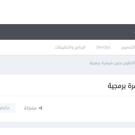
لتصميم
DevOps
البرامج والتطبيقات
لتطوير بدون شيفرة برمجية
رة برمجية
متابعو
مشاركة