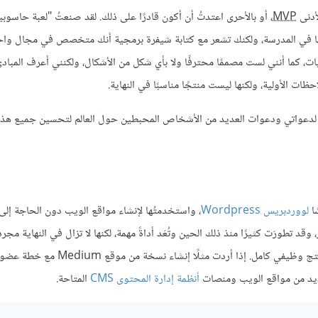
لأدنى
MVP
، أو بالأحرى اعتدتُ أن أكون قادرًا على ذلك. لقد صنعتُ "لعبة حاسوبي
نسخة هوبر) وبعت شرائطًا منها في المدرسة، ولكنك تشعر مع كتابة شيفرة برمجية أنك متخصص في مجال 
، كما أنني لست مصممًا محترفًا ولا بأي شكل من الأشكال، ولكنني أعرف المباد
ات الأولية، ولكنها ليست منتجًا مناسبًا في النهاية.
لدعواتي ودعوات العديد من الأشخاص المحبطين حول العالم لتحسين جميع هذه 
لووردبريس Wordpress
، واستخدمتُها لإنشاء مواقع الويب دون الحاجة إلى 
طورَت كثيرًا منذ ذلك الحين وتُعَد أداةً مهمة، لكنها لا تزال في النهاية مجرد
خلفية وسير عمل لإنشاء منتج وظيفي كامل. إذا أردت مثلًا إنشا
أنظمة إدارة المحتوى CMS
المتاحة.