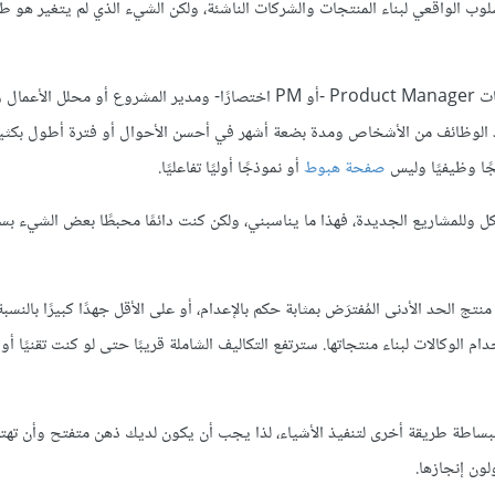
طاق واسع بوصفه الأسلوب الواقعي لبناء المنتجات والشركات الناشئة، ولكن الشيء الذي لم يتغير هو
لقد أُنشِئت جميع فرق المنتجات تقريبًا بحيث تكون مكونةً من مدير المنتجات Product Manager -أو PM اختصارًا- ومدير المشروع أ
 الوظائف من الأشخاص ومدة بضعة أشهر في أحسن الأحوال أو فترة أطول بكثير
ًا وظيفيًا وليس
صفحة هبوط
أو نموذجًا أوليًا تفاعليًا.
 وللمشاريع الجديدة، فهذا ما يناسبني، ولكن كنت دائمًا محبطًا بعض الشيء ب
 جنيه إسترليني ومدة 6 أشهر للحصول على منتج الحد الأدنى المُفترَض بمثابة حكم بالإعدام، أو على الأقل جهدًا كبيرًا با
ام الوكالات لبناء منتجاتها. سترتفع التكاليف الشاملة قريبًا حتى لو كنت تقنيًا أو
بساطة طريقة أخرى لتنفيذ الأشياء، لذا يجب أن يكون لديك ذهن متفتح وأن تهتم
ون إنجازها.