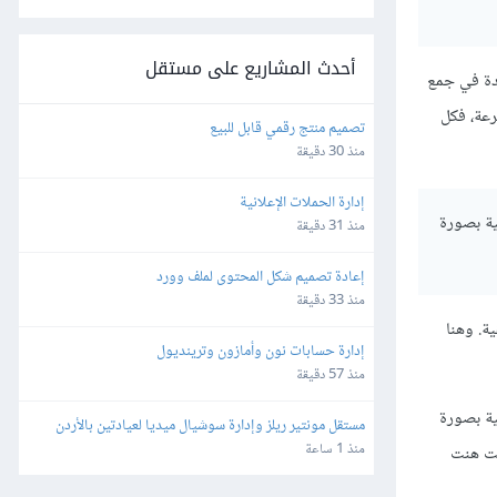
أحدث المشاريع على مستقل
دة في جمع
رعة، فكل
تصميم منتج رقمي قابل للبيع
منذ 30 دقيقة
إدارة الحملات الإعلانية
ية بصورة
منذ 31 دقيقة
إعادة تصميم شكل المحتوى لملف وورد
منذ 33 دقيقة
ة. وهنا
إدارة حسابات نون وأمازون وترينديول
منذ 57 دقيقة
ية بصورة
مستقل مونتير ريلز وإدارة سوشيال ميديا لعيادتين بالأردن 
وألمانيا
منذ 1 ساعة
كت هنت