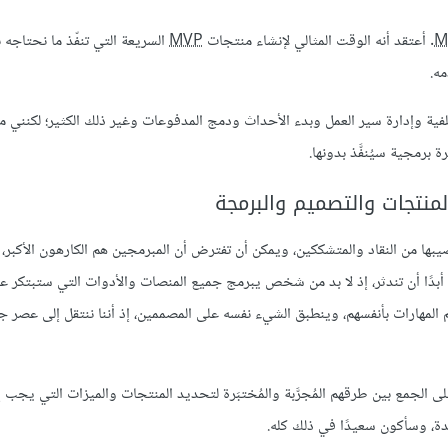
M
. أعتقد أنه الوقت المثالي لإنشاء منتجات
MVP
السريعة التي تنفّذ ما نحتاجه ب
ه.
الويب أو التطبيقات الأصيلة Native والواجهة الخلفية وإدارة سير العمل وبدء الأحداث ودمج المدفوعات وغير ذلك الكثير؛ ل
رمجية سيُنفَّذ بدونها.
منتجات والتصميم والبرمجة
بها من النقاد والمتشككين، ويمكن أن تفترض أن المبرمجين هم الكارهون الأكبر، 
 أبدًا أن تندثر، إذ لا بد من شخص يبرمج جميع المنصات والأدوات التي ستبتكر عال
مهارات بأنفسهم، وينطبق الشيء نفسه على المصممين، إذ أننا ننتقل إلى عصر ج
لى الجمع بين طرقهم المُجرَّبة والمُختبَرة لتحديد المنتجات والميزات التي يجب 
ة، وسأكون سعيدًا في ذلك كله.