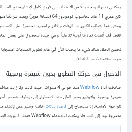
يمكنني تعلم البرمجة بدلًا من الاعتماد على فريق كامل لإنشاء منتج الحد ا
كان عمري 11 عامًا لحاسوب كومودور 64 (
وحتى هذا يتطلب الكثير من الوقت والالتزام لمجرد الحصول على الأساسيات
فقط، فقد أنشأت نماذجًا أوليةً تفاعليةً وهي جيدة للحصول على بعض الملاحظ
لحسن الحظ، هناك شيء ما يحدث الآن في عالم تطوير المنتجات استجابة 
حيث سنتحدث عن ذلك الآن.
الدخول في حركة التطوير بدون شيفرة برمجية
صادفتُ أداة
Webflow
منذ حوالي 4 سنوات، حيث كانت ولا زالت منافسًا
شيفرة برمجية. ولتوفير بعض المال عند الاضطرار إلى توظيف شخص آخر، وقد ت
للواجهة الأمامية، إذ ستحتاج إلى
قاعدة بيانات
متدرجة وما إلى ذلك، فلا يمكنك استخدام Webflow فقط، إذ توجد العديد من مواقع الويب ومنصات