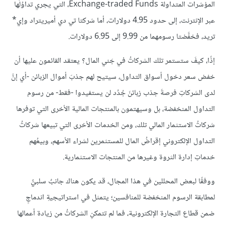
المؤشرات المتداولة Exchange-traded Funds، التي يجري تداوُلُها
عبر الإنترنت، إلى حدود 4.95 دولارات، أما شركتا تي دي أميريتراد وإي*
تريد، فخفَّضتا رسومهما من 9.99 إلى 6.95 دولارات.
إذًا، كيفَ ستستمر تلك الشركاتُ في جَني المال؟ يعتقد القائمون عليها أن
خفض سعر دخول أسواق التداول، سيتيح لهم جذبَ أموال الزبائن -أي إنَّ
لدى الشركاتِ فرصةَ جذب زبائنَ جُدُد لن يستفيدوا -فقط- من رسوم
التداول المنخفضة، بل وسيهتمون بالمنتجات المالية الأخرى التي توفرها
شركاتُ الاستثمار المالي تلك، ومن الخدمات الأخرى التي تبيعها شركاتُ
التداول الإلكتروني إقراضُ المال للمستثمرين لشراء الأسهم، وبيعُهم
خدماتِ إدارة الثروة وغيرها من المنتجات الاستثمارية.
ووفقًا لبعض المحللين في هذا المجال، قد يكون هناك جانبٌ سلبيٌّ
لمطابقة الرسوم المنخفضة للمنافسين؛ يتمثل في استراتيجيةِ اندماجٍ
ضمن قطاع التجارة الإلكترونية، فما لم تتمكنِ الشركاتُ من زيادة أعمالها