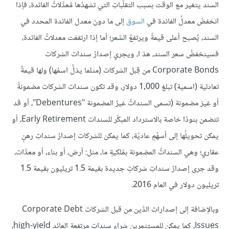
السند يتغير مع الوقت بسبب التقلُّباتِ التي تشهدُها مُعدَّلاتُ الفائدة، فإذا
انخفضَ معدلُ الفائدة في
السوق
إلى ما دونَ معدل الفائدة المحدد في
السند، يُصبح أعلى قيمةً ويرتفعُ السِّعر؛ أما إذا ارتفعَت معدلاتُ الفائدة،
فسينخفضُ سعر السند، هذ ا، ويجري إصدارُ سندات الشركات
Corporate Bonds من قِبل الشركات (مثلما يدَلُّ اسمُها) ولها قيمةٌ
تعادلية (اسمية) تبلغ 1,000 دولار، وقد تكون سندات الشركات مضمونةً
أو غيرَ مضمونة (تسمى السنداتُ غيرُ المضمونة "Debentures"، أو قد
تتضمن بنودًا خاصة بالاسترداد المبكِّر للسندات Early Retirement، أو
يمكن تحويلُها إلى أسهُمٍ عاديّة، كما يمكن للشركات إصدارُ سنداتِ رهنٍ
عقاري؛ وهي السنداتُ المضمونة بمُلكيةٍ ما، مثل: أرض، أو بناء، أو معدَّات،
وقد جرى إصدارُ سنداتِ شركاتٍ جديدة بقيمة 1.5 تريليون بقيمة 1.5
تريليون دولار في العام 2016.
وبالإضافة إلى إصدارات الدَّين من قبل الشركات Corporate Debt
Issues، كما يمكن للمستثمرين شراء سنداتٍ مرتفعة العائد high-yield،