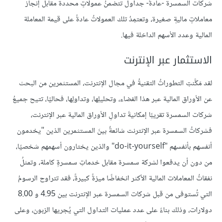
شركات السمسرة -عادةً- جداول تتضمنُ عمولاتٍ محددة مقابل إنجاز
معاملاتٍ ماليةٍ صغيرة، وتعتمِدُ تلك العمولاتُ عادةً على قيمة المعاملة
المالية وعدد الأسهم الداخلة فيها.
الاستثمار عبر الإنترنت
لقد مَكَّنتِ التطوراتُ التقنيةُ في مجال الإنترنت، المستثمرين من البحث
عن الأوراق المالية عبر هذا الفضاء، وتحليلِها، وتداولِها، فحاليًا، تتيح جميعُ
شركات السمسرة تقريبًا إمكانيةَ تداولِ الأوراق المالية عبر الإنترنت،
فشركاتُ السمسرة عبر الإنترنت شائعةٌ بينَ المستثمرين الذين "يخدمون
أنفسهم بأنفسهم "do-it-yourself" والذين يختارون أسهمهم شخصيًا،
من دون أن يدفعوا لشركة سمسرة مقابل خدماتِ سمسرةٍ كاملة، وتمثلُ
نفقاتُ المعاملات المالية الأكثر انخفاضًا ميزةً كبيرةً، فقد تتراوح الرسومُ
التي تُستوفى من قبل شركات السمسرة عبر الإنترنت بين 4.95 و 8.00
دولارات، وذلك بناءً على عدد عمليات التداول التي يُجريها الزبون، وعلى