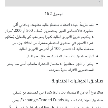
C
الجدول 16.2
تعد طريقةً جيدة لامتلاك محفظةٍ مالية متنوعة، وبالتالي أقل
خطورة، فالأشخاص الذين يستثمرون فقط بـ 500 أو 1,000دولار
لا يمكنهم تنويعُ الأوراق المالية كثيرًا بمفردهم، لكن بالمقابل، يُمكِّنُهم
شراءُ الأسهم في صندوق استثمارٍ مشترك من امتلاك جزءٍ من
محفظةٍ مالية قد تتضمن 100 أو أكثر من الأوراق المالية.
تُدارُ صناديقُ الاستثمار المشترك بطريقةٍ احترافية.
يمكن أن تُنتِجَ صناديقُ الاستثمار المشترك عائداتٍ أعلى مما يمكن
للمستثمرين الأفراد جَنيُهُ بمفردهم.
صناديق المؤشرات المتداولة
هناك نوعٌ آخر من الاستثمار باتَ رائِجًا بكثرة بين المستثمرين يُسمّى
صناديق المؤشرات المتداولة Exchange-Traded Funds، وهي