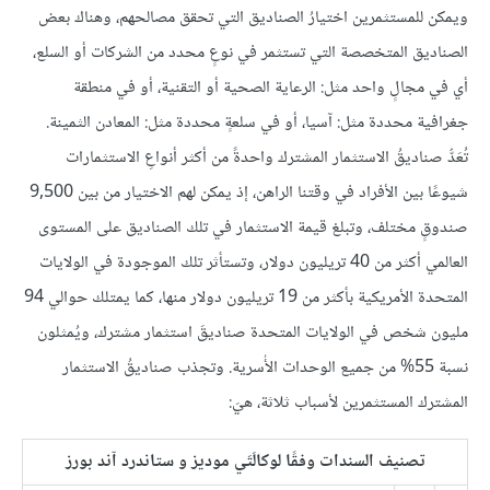
ويمكن للمستثمرين اختيارُ الصناديق التي تحقق مصالحهم، وهناك بعض
الصناديق المتخصصة التي تستثمر في نوعٍ محدد من الشركات أو السلع،
أي في مجالٍ واحد مثل: الرعاية الصحية أو التقنية، أو في منطقة
جغرافية محددة مثل: آسيا، أو في سلعةٍ محددة مثل: المعادن الثمينة.
تُعَدُّ صناديقُ الاستثمار المشترك واحدةً من أكثر أنواعِ الاستثمارات
شيوعًا بين الأفراد في وقتنا الراهن، إذ يمكن لهم الاختيار من بين 9,500
صندوقٍ مختلف، وتبلغ قيمة الاستثمار في تلك الصناديق على المستوى
العالمي أكثر من 40 تريليون دولار، وتستأثر تلك الموجودة في الولايات
المتحدة الأمريكية بأكثر من 19 تريليون دولار منها، كما يمتلك حوالي 94
مليون شخص في الولايات المتحدة صناديقَ استثمار مشترك، ويُمثلون
نسبة 55% من جميع الوحدات الأُسرية. وتجذب صناديقُ الاستثمار
المشترك المستثمرين لأسباب ثلاثة، هيَ:
تصنيف السندات وفقًا لوكالَتَي موديز و ستاندرد آند بورز