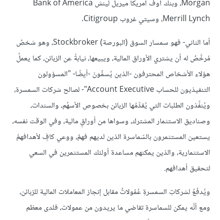
Morgan، وبنك أوف أمريكا ميريل لينش Bank of America
Merrill Lynch، وسيتي غروب Citigroup.
أما الثاني- فهو سمسار السوق (البورصة) Stockbroker، وهو شخصٌ
مُرخَّصٌ له أن يشتري الأوراق المالية، ويبيعها، نيابةً عن الزبائن، كما يعملُ
هؤلاء الأشخاص المحترفون -الذين يُسمّّونَ -أيضًا- "المسؤولون
التنفيذيون للحساب Account Executive"- لصالح شركات السمسرة،
ويُنفِّذون الطلبات التي يُقدِّمُها الزبائن بخصوص الأسهُم، والسندات،
وصناديق الاستثمار المشترك، وسواها من أوراقٍ مالية، وفي الوقت نفسه،
يستعين المستثمرون بالسّماسرة الذين لديهم فهمٌ، ووعي كافٍ لأهدافهمُ
الاستثمارية، والذين يمكنهم مساعدة أولئك المستثمرين في السعي
لتحقيق أهدافهم.
ويُدفَعُ لشركاتِ السمسرةِ عُمُولاتٌ مقابل إنجاز المعاملات المالية للزبائن،
ومع أنَّه يمكن للسماسرة تقاضي ما يريدون من عمولات، فلدى معظم