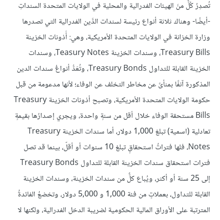
تُصدِرُ كُلٌّ منَ الهيئات الفدرالية والمحلية في الولايات المتحدة السنداتِ
-أيضًا- وهناك ثلاثة أنواع رئيسة لسندات الدَّين الفدرالية التي تصدرها
وزارة الخزانة في الولايات المتحدة الأمريكية، وهي: أُذونات الخزينة
Treasury Bills، وسندات الخزينة Teasury Notes، وسندات
الخزينة القابلة للتداول Treasury Bonds، وتُعَدُّ أنواعُ سندات الدين
المذكورة آنفًا بمنأىً عن مخاطر التخلف عن الوفاء؛ لأنها مدعومة من قبل
حكومة الولايات المتحدة الأمريكية، وتصبح أذونات الخزينة Treasury
Bills مستحقة الوفاء خلال أقل من سنةٍ واحدة، ويجري إصدارُها بقيمةٍ
تعادلية (اسمية) تبلغ 1,000 دولار، أما سندات الخزينة Treasury
Notes، فلها فتراتُ استحقاقٍ تبلغ 10 سنوات أو أقلّ، بينما قد تصل
فترات استحقاق سندات الخزينة القابلة للتداول Treasury Bonds
إلى 25 سنة أو أكثر، ويُباع كلٌّ من سندات الخزينة، وسندات الخزينة
القابلة للتداول، بعملاتٍ من فئة 1,000 و 5,000 دولار، وتخضعُ الفائدةُ
المترتبة على الأوراق المالية الحكومية لضريبة الدخل الفدرالية، ولكنها لا