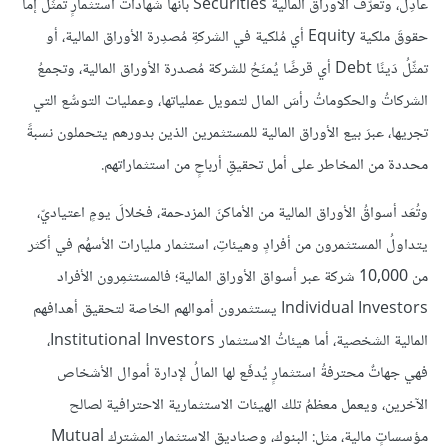
عادِل، وتُعرَّفُ الأوراقُ الماليةُ Securities بأنها شهاداتُ استثمارٍ تمثِّلُ إما
حقوقَ ملكية Equity أي مُلكية في الشركةِ مُصدِرة الأوراق المالية، أو
تمثِّلُ دَينًا Debt أي قرضًا يُمنَحُ للشركة مُصدرة الأوراق المالية، وتجمعُ
الشركاتُ والحكوماتُ رأسَ المال لتمويل عملياتها، وعمليات التوسُّع التي
تجريها، عبرَ بيع الأوراق المالية للمستثمرين الذين بدورهم يتحملون نسبةً
محددة من المخاطر على أمل تحقيقِ أرباحٍ من استثماراتهم.
وتُعَد أسواقُ الأوراق المالية من الأماكنَ المزدحمة، فخلالَ يومٍ اعتياديّ،
يتداولُ المستثمرون من أفرادٍ وهيئاتِ، استثمار مليارات الأسهُم في أكثر
من 10,000 شركة عبر أسواق الأوراق المالية؛ فالمستثمِرون الأفراد
Individual Investors يستثمرون أموالهم الخاصة لتحقيق أهدافهم
المالية الشخصية، أما هيئاتُ الاستثمار Institutional Investors،
فهي جهاتٌ محترفةُ استثمارٍ يُدفَع لها المالُ لإدارة أموال الأشخاص
الآخرين، ويعمل معظمُ تلك الهيئات الاستثمارية الاحترافية لصالح
مؤسساتٍ مالية، مثل: البنوك، وصناديق الاستثمار المشترك Mutual