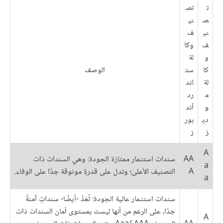
ت
تص
ص
ني
ني
ف
ف
وكا
و
لة
كا
ست
الوصف
لة
اند
م
رد
و
آند
دي
بور
ز
ز
A
AA
سندات استثمار ممتازة الجودة: وهي السندات ذات
a
A
التصنيف الأعلى؛ وتدل على قدرةِ موثوقة جدًا على الوفاء.
a
سندات استثمار عالية الجودة: تُعَدُّ -أيضًا- سنداتٍ آمنةً
جدًا، على الرغم من أنها ليست بمستوى أمان السندات ذات
A