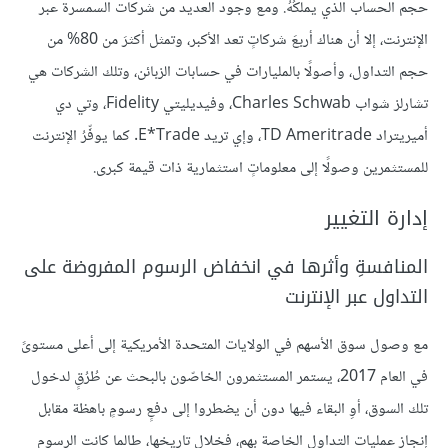
حجم الحساب الذي يملكُهُ. ومع وجود العديد من شركات السمسرة عبر
الإنترنت، إلا أن هناك أربعَ شركاتٍ تعد الأكبر، وتمثل أكثرَ من 80% من
حجم التداول، وأصولًا بالمليارات في حسابات الزبائن، وتلك الشركات هي
تشارلز شواب Charles Schwab، وفيديليتي Fidelity، وتي دي
أميريتراد TD Ameritrade، وإي تريد E*Trade. كما يوفِّرُ الإنترنت
للمستثمرين وصولًا إلى معلوماتٍ استثمارية ذات قيمة كبرى.
إدارة التغيير
المنافسةِ وأثرها في انخفاض الرسوم المفروضة على
التداول عبر الإنترنت
مع وصول سوق الأسهم في الولايات المتحدة الأمريكية إلى أعلى مستوىً
في العام 2017، يستمر المستثمرون الخاصّون بالبحث عن طُرُقٍ لدخول
تلك السوق، أوِ البقاء فيها دون أن يضطروا إلى دفعٍ رسومٍ باهظة مقابل
إنجاز عمليات التداول الخاصة بهم، فخلال تاريخها، طالما كانت الرسوم