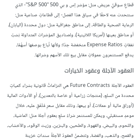
قطاعٍ سوقيٍّ عريض، مثل: مؤشر إس و بي 500 "S&P 500"- الذي
سنتحدث عنه لاحقًا في سياق هذا الفصل- إلى قطاعاتٍ صناعية مثل:
الرعاية الصحية والطاقة، إلى مناطق جغرافية مثل: دول محددة (اليابان)،
أو مناطق بعينها (أمريكا اللاتينية)، ولصناديق المؤشرات المتداولة نِسَبُ
نفقاتٍ Expense Ratios منخفضة جدًا؛ ولأنها تُباع بوصفها أسهُمًا،
يدفع المستثمرون عمولاتٍ مقابل بيع تلك الأسهم وشرائها.
العقود الآجلة وعقود الخيارات
العقود الآجلة Future Contracts هي التزاماتٌ قانونية بشراء كمياتٍ
محددة من السلع، (منتجات زراعية أو خاصة بالتعدين)، أوِ الأدوات المالية
(أوراق مالية أو عملات)، أو بيعها، وذلك مقابل سعرٍ مُتَّفَقٍ عليه، خلال
موعدٍ مستقبلي، ويمكن للمستثمر شراءُ سلعٍ بعقودٍ آجلة مثل: الماشية،
واللحوم، والبيض، والقهوة، والطحين، والبنزين، وزيت الوقود، والأخشاب،
والقمح، والذهب، والفضة، وتتضمنُ العقودُ الآجلةُ سنداتِ خزينة