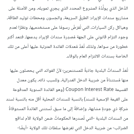
الدَّخل الذي يولِّدُهُ المشروع المحدد الذي يجري تمويله، ومن الأمثلة على
مشاريع سندات الإيراد: الطرقُ السريعة، والجسور، ومحطات توليد الطاقة،
وهياكل ركن السيارات، التي تُفرَضُ رسومًا على مستخدميها، ونظرًا لعدم
وجود التزام قانوني على الجهة مُصدِرة سندات الإيراد يدعمها، فتعد أكثر
خطورة من سواها، ولذلك تُعَدُّ مُعدلات الفائدة المترتبة عليها أعلى من تلك
الخاصة بسندات الالتزام العام بالوفاء.
تُعَدُّ السنداتُ البلدية جاذبةً للمستثمرين؛ لأنَّ الفوائد التي يحصلون عليها
منها مُستثناةٌ من ضريبة الدخل الفدرالية، وللسبب ذاته، يكون معدل
القسيمة Coupon Interest Rate (وهو الفائدة السنوية المدفوعة
على القيمة الإسمية للسند) بالنسبة للسندات المحلية أقل منه بالنسبة لسند
شركةٍ ذي جودةٍ مشابهة، وإضافةً إلى ما سبق، تُستثنى الفائدةُ المستوفاةُ
من السندات البلدية -التي تُصدرها الحكوماتُ ضمن الولاية الأم لدافع
الضرائب- من ضريبة الدخل التي تفرضها سلطات تلك الولاية -أيضًا-