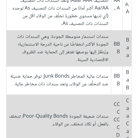
AA
التصنيف Aaa/ AAA؛ وتعد السندات ذات التصنيف
a,
, A
Aa/AA أكثر أمانًا من السندات ذات التصنيف As لوحده
A
(أي لديها مستوى خطورةِ تخلُّفٍ عن الوفاء أقل من
السندات ذات التصنيف As.
سندات استثمار متوسطة الجودة: وهي السندات ذات
B
BB
الجودة الأكثر انخفاضًا من ناحية الدرجة الاستثمارية؛
a
B
ويُنظَرُ إليها بوصفها تفتقر إلى الحماية ضد الظروف
a
الاقتصادية السيئة.
B
BB
سندات عالية المخاطر Junk Bonds: توفر حماية ضئيلة
a
B
ضد التخلُّف عن الوفاء، وتعد سندات ذات مخاطر عالية.
B
C
CC
a
C
a
سندات ضعيفة الجودة Poor-Quality Bonds: تتخلف
CC
C
بالفعل، أو تكاد تتخلف، عن الوفاء.
C
a
D