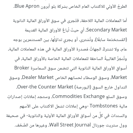
الطرحُ الأولي للاكتتاب العام الخاص بشركة بلو أبرون Blue Apron.
أما المعاملات المالية اللاحقة، فتُجرى في سوق الأوراق المالية الثانوية
Secondary Market، أي حيثُ تُباعُ الأوراق المالية القديمة
(المُستخدَمة سابقًا)، وتُشترى، أو يجري تداوُلُها، بين المستثمرين بوجه
عام، ولا تشتركُ الجهاتُ مُصدرة الأوراق المالية في هذه المعاملات المالية،
وتُنجَزُ الغالبيةُ الساحقة للمعاملاتِ المالية الخاصة بالأوراق المالية، في
أسواقِ الأوراق المالية الثانوية التي تتضمن سوق السماسرة Broker
Market، وسوق الوسطاء لحسابهم الخاص Dealer Market، وسوق
التداول خارج السوق (البورصة) Over-the Counter Market،
وسوق السلع Commodities Exchange، وستجد إعلاناتِ إصداراتٍ
مالية Tombstones -وهي إعلانات تشمل الاكتتاب على الأسهم
والسندات في كلٍّ من أسواق الأوراق المالية الأولية والثانوية- في صحيفة
وول ستريت جورنال Wall Street Journal، وغيرها من الصُّحُف.