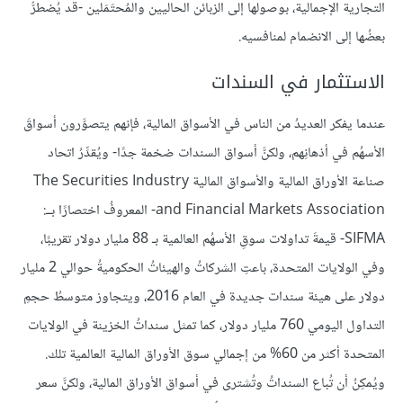
التجارية الإجمالية، بوصولها إلى الزبائن الحاليين والمُحتَمَلين -قد يُضطرُّ
بعضُها إلى الانضمام لمنافسيه.
الاستثمار في السندات
عندما يفكر العديدُ من الناس في الأسواق المالية، فإنهم يتصوَّرون أسواقَ
الأسهُم في أذهانِهم، ولكنَّ أسواق السندات ضخمة جدًا- ويُقدِّرُ اتحاد
صناعة الأوراق المالية والأسواق المالية The Securities Industry
and Financial Markets Association- المعروفُ اختصارًا بــ:
SIFMA- قيمةَ تداولات سوقِ الأسهُم العالمية بـ 88 مليار دولار تقريبًا،
وفي الولايات المتحدة، باعتِ الشركاتُ والهيئاتُ الحكوميةُ حوالي 2 مليار
دولار على هيئة سندات جديدة في العام 2016، ويتجاوز متوسطُ حجمِ
التداول اليومي 760 مليار دولار، كما تمثل سنداتُ الخزينة في الولايات
المتحدة أكثر من 60% من إجمالي سوق الأوراق المالية العالمية تلك.
ويُمكِنُ أن تُباع السنداتُ وتُشترى في أسواق الأوراق المالية، ولكنَّ سعر