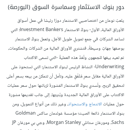
دور بنوك الاستثمار وسماسرة السوق (البورصة)
يلعبُ نوعان من اختصاصيي الاستثمار دورًا رئيسًا في عمل أسواق
الأوراق المالية، الأول- بنوكُ الاستثمار Investment Bankers؛ التي
تساعد الشركاتِ في جمعِ تمويلٍ طويل الأجَل، وتعمل بنوكُ الاستثمار
بوصفها جهاتٍ وسيطةً، فتشتري الأوراق المالية من الشركات والحكومات،
ثم تعيد بيعَها للجمهور، وتُعَدُّ هذه العمليةُ -التي تسمى الاكتتاب
Underwriting- النشاطَ الرئيس لبنوك الاستثمار؛ التي تستحوذ على
الأوراق المالية مقابل سعرٍ مُتَّفّقٍ عليه، وتأمل أن تتمكنَ من بيعه بسعرٍ أعلى
لتحقيق الربح، وتُسدي بنوكُ الاستثمار المَشورةَ لزبائنها حول سعر عمليات
الاكتتاب على الأوراق المالية الجديدة وبُنيَتِها، إلى جانب تقديمها مشورة
حول عمليات
الاندماج والاستحواذ
، وغير ذلك من أنواع التمويل، ومن
بنوك الاستثمار ذائعة الصيت؛ مؤسسة غولدمان ساكس Goldman
Sachs، ومورغان ستانلي Morgan Stanley، وجي بي مورغان JP