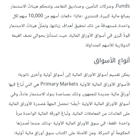
Funds، وشركات التأمين، وصناديق التقاعد، وتتحكم هيئاتُ الاستثمار
بمبالغ مالية كبيرة، فتشتري -غالبًا- دفعاتِ أسهمٍ من 10,000 سهم لكل
واحدة، مُستهدِفةً من ذلك تحقيقَ أهدافِ زبائنها، وتمثِّلُ هيئاتُ الاستثمار
قوةً كُبرى في أسواق الأوراق المالية، حيث تستأثِرُ بحوالي نصف القيمة
الدولارية للأسهم المتداوَلة.
أنواع الأسواق
يمكن تقسيم أسواق الأوراق المالية إلى أسواق أولية وأخرى ثانوية؛
فأسواق الأوراق المالية الأولية Primary Markets هي التي تُباعُ فيها
أوراقٌ مالية جديدة للجمهور، وذلك بمساعدة بنوك الاستثمار عادةً، وفي
أسواق الأوراق المالية الأولية -أيضًا- تحصل الجهةُ مُصدِرة الأوراق المالية
على العائدات من المعاملات المالية، وتُباعُ الورقة المالية الواحدة مرةً
واحدة -فقط- في سوق الأوراق المالية الأولية -وذلك عندما تُصدِرُها
الحكومةُ أوِ الشركة. ومنَ الأمثلة على اكتتاب سوقِ أوراقٍ مالية أولية؛