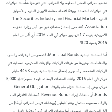
تخضع لضرائب الدخل المحلية، ولا للضرائب التي تفرضها سُلُطات الولايات
في الولايات المتحدة. ووفقًا لاتحاد صناعة الأوراق المالية والأسواق
المالية The Securities Industry and Financial Markets
Association، فقد جرى إصدارُ سنداتِ دَينٍ من قبل وزارة الخزانة
الأمريكية بقيمة 1.7 تريليون دولار في العام 2016، أي أقل من العام
2015 بنسبة 20%.
أما السندات البلدية Municipal Bonds، فتصدر عن الولايات، والمدن،
والمقاطعات، وغيرها من هيئات الولايات والهيئات الحكومية المحلية في
الولايات المتحدة، وقد جرى إصدارُ سنداتٍ بلدية بقيمة 445.8 مليار
دولار في العام 2016. ولتلك السندات قيمةٌ تعادلية (اسمية) تبلغ 5,000
دولار، وهي إما سنداتُ التزامٍ عام بالوفاء General Obligation
Bonds، أو سنداتُ إيراد Revenue Bonds، فسنداتُ الالتزام العام
بالوفاء مدعومة بائتمانٍ وثقةٍ كامِلين (وبسُلطة فرض الضرائب أيضًا) من
قبل الحكومة التي تصدرها، أما سندات الإيراد، فيُعادُ دفعًها -فقط- من