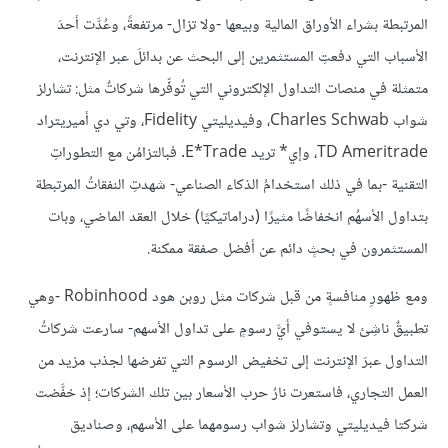
المرتبطة بشراء الأوراق المالية وبيعها -ولا تزال- مرتفعةً، وعُدَّت أحدَ
الأسباب التي دفعتِ المستثمرين إلى البحث عن بدائلَ عبر الإنترنت،
متمثلة في منصات التداول الإلكتروني التي تُوفِّرها شركاتٌ مثل: تشارلز
شواب Charles Schwab، وفيديليتي Fidelity، وتي دي أميريتراد
TD Ameritrade، وإي* تريد E*Trade. فبالتزامُن مع التطوراتِ
التقنية -بما في ذلك استخدامُ الذكاء الصناعي- شهدتِ النفقاتُ المرتبطة
بتداول الأسهُم انخفاضًا مثيرًا (دراماتيكيًا) خلال العقد الماضي، وبات
المستثمرون في بحثٍ دائم عن أفضل صفقة ممكنة.
ومع ظهورِ منافسةٍ من قبل شركات مثل روبن هود Robinhood -وهي
تطبيقٌ ناشِئ لا يستوفي أيَّ رسومٍ على تداول الأسهم- سارعت شركاتُ
التداول عبرَ الإنترنت إلى تخفيض الرسوم التي تفرضها لجذب مزيد من
العمل التجاري، فاستعرت نارُ حرب الأسعار بين تلك الشركات؛ إذ خفَّضت
شركتا فيديليتي وتشارلز شواب رسومهما على الأسهم، وصناديق