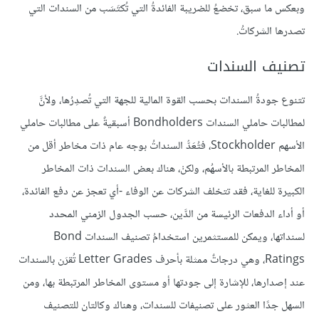
وبعكس ما سبق، تخضعُ للضريبة الفائدةُ التي تُكتَسَب من السندات التي
تصدرها الشركاتُ.
تصنيف السندات
تتنوع جودةُ السندات بحسب القوة المالية للجهة التي تُصدِرُها، ولأنَّ
لمطالبات حاملي السندات Bondholders أسبقيةٌ على مطالبات حاملي
الأسهم Stockholder، فتُعَدُّ السنداتُ بوجه عام ذات مخاطر أقل من
المخاطر المرتبطة بالأسهُم، ولكنْ، هناك بعض السندات ذات المخاطر
الكبيرة للغاية، فقد تتخلف الشركات عن الوفاء -أي تعجز عن دفع الفائدة،
أو أداء الدفعات الرئيسة من الدَّين، حسب الجدول الزمني المحدد
لسنداتها، ويمكن للمستثمرين استخدامُ تصنيف السندات Bond
Ratings، وهي درجاتٌ ممثلة بأحرف Letter Grades تُقرَن بالسندات
عند إصدارها، للإشارة إلى جودتها أو مستوى المخاطر المرتبطة بها، ومن
السهل جدًا العثور على تصنيفات للسندات، وهناك وكالتان للتصنيف