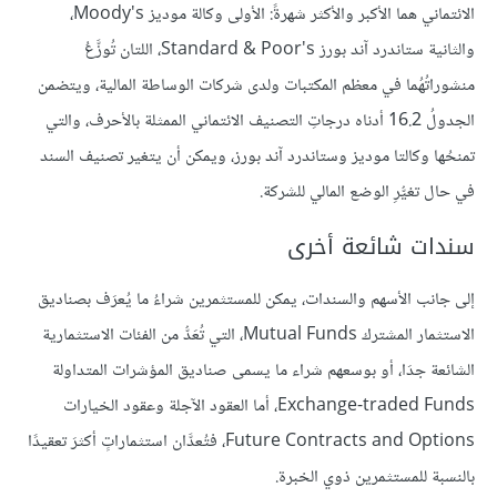
الائتماني هما الأكبر والأكثر شهرةً: الأولى وكالة موديز Moody's،
والثانية ستاندرد آند بورز Standard & Poor's، اللتان تُوزَّعُ
منشوراتُهُما في معظم المكتبات ولدى شركات الوساطة المالية، ويتضمن
الجدولُ 16.2 أدناه درجاتِ التصنيف الائتماني الممثلة بالأحرف، والتي
تمنحُها وكالتا موديز وستاندرد آند بورز، ويمكن أن يتغير تصنيف السند
في حال تغيُّرِ الوضع المالي للشركة.
سندات شائعة أخرى
إلى جانب الأسهم والسندات، يمكن للمستثمرين شراءُ ما يُعرَف بصناديق
الاستثمار المشترك Mutual Funds، التي تُعَدُّ من الفئات الاستثمارية
الشائعة جدَا، أو بوسعهم شراء ما يسمى صناديق المؤشرات المتداولة
Exchange-traded Funds، أما العقود الآجلة وعقود الخيارات
Future Contracts and Options، فتُعدَّان استثماراتٍ أكثرَ تعقيدًا
بالنسبة للمستثمرين ذوي الخبرة.