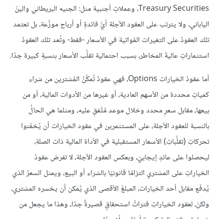
Treasury Securities، وعملاتٍ أجنبية مثل: الجنيه البريطاني والينّ
الياباني، ولا يترتب على العقود الآجلة أيًّ فائدةٍ أو أرباح موزَّعة، بل تعتمد
تلك العقودُ على التغيرات المُواتية في الأسعار -فقط- وتُعد تلك العقودُ
استثماراتٍ عاليةَ المخاطر، بسبب احتمالية تقلُّب الأسعار بنسبةٍ كبيرة جدًا.
أما عقودُ الخيارات Options، فهي عقودٌ تُمكِّنُ المُشترين من شراء
كمياتٍ محددة من الأسهم العادية، أو غيرها من الأدوات المالية، أو من
بيعها، مقابل سعرٍ محدد وخلال موعد مُتَّفقٍ عليه، ومثلما هي الحالُ
بالنسبة للعقود الآجلة، على المستثمرين في عقود الخيارات أن يُخمِّنوا
تحركاتِ (تقلُّباتِ) الأسعار المستقبلية في الأداة المالية ذات الصلة،
ليحصلوا على عائدٍ إيجابيّ، وبعكس العقود الآجلة، لا تفرض عقودُ
الخياراتِ على المشتري التزامًا قانونيًا بالشراء أو البيع، ويمثل السعرُ الذي
يُدفَع مقابل أحد الخيارات، المبلغَ الأقصى الذي يُمكن أن يخسره المشتري،
ولكنْ، لعقود الخياراتِ فتراتُ استحقاقٍ قصيرةٌ جدًا، وهذا ما يجعل من