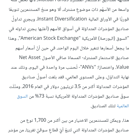
مشابهة لصناديق الاستثمار المشترك Mutual Funds، لأنها تحملُ سلَّةً
واسعة من الأسهُم ذاتِ موضوعٍ مشترك، ألا وهو منحُ المستثمرين تنويعًا
فوريًّا في الأوراق المالية Instant Diversification، ويجري تداولُ
صناديق المؤشرات المتداوَلة في أسواق الأسهم (أغلبها يجري تداوله في
"السوق (البورصة) الأمريكية "American Stock Exchange"، وهذا
ما يجعل أسعارها تتغير خلال اليوم الواحد، في حين أنَّ أسعار أسهم
صناديق الاستثمار المشترك- المسماة صافي الأصول Net Asset
Value، واختصارًا: "ANVs"- تُحسَب مرة واحدة في اليوم، وذلك عند
نهاية التداوُل، وعلى المستوى العالمي، فقد بلغت أصولُ صناديق
المؤشرات المتداولة أكثر من 3.5 تريليون دولار في العام 2016، ومثَّلَت
سوقُ صناديق المؤشرات المتداولة الأمريكية نسبةَ 73% من
السوق
العالمية
لتلك الصناديق.
هذا، ويمكن للمستثمرين الاختيار من بين أكثر من 1,700 نوع من
صناديق المؤشرات المتداولة التي تَتبَعُ أيَّ قطاعٍ سوقيٍّ تقريبًا، من مؤشر