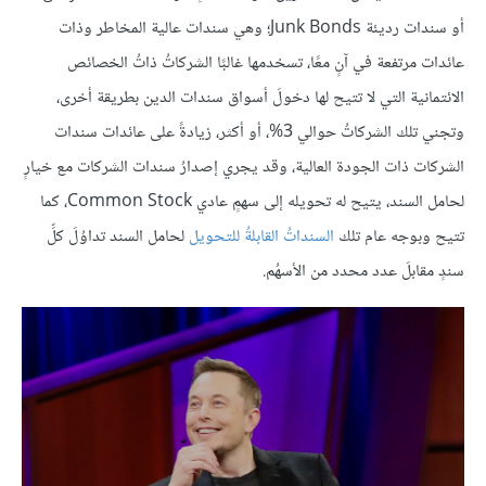
أو سندات رديئة Junk Bonds؛ وهي سندات عالية المخاطر وذات
عائدات مرتفعة في آنٍ معًا، تسخدمها غالبًا الشركاتُ ذاتُ الخصائص
الائتمانية التي لا تتيح لها دخولَ أسواق سندات الدين بطريقة أخرى،
وتجني تلك الشركاتُ حوالي 3%، أو أكثر، زيادةً على عائدات سندات
الشركات ذات الجودة العالية، وقد يجري إصدارُ سندات الشركات مع خيارٍ
لحامل السند، يتيح له تحويله إلى سهمٍ عادي Common Stock، كما
تتيح وبوجه عام تلك
السنداتُ القابلةُ للتحويل
لحامل السند تداوُلَ كلِّ
سندٍ مقابلَ عدد محدد من الأسهُم.