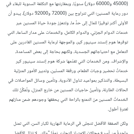
(45000 و60000 دولار) سنويًا، وبمقارنتها مع التكلفة السنوية للبقاء في
دور رعاية المسنين؛ التي تتراوح بين (72000 و92000 دولار)، يبدو أن
الأولى أكثر توفيرًا للمال إلى حدٍّ ما، وتتعزز جودة حياة المسنين عبر
خدمات الدوام الجزئي، والدوام الكامل، والخدمات على مدار الساعة، التي
توفرها هوم إنستد سينيور كير، والموجهة لرعاية المسنين القادرين على
التعامل مع احتياجاتهم الجسدية، ولكنهم بحاجة إلى بعض المساعدة،
والإشراف. ومن الخدماتِ التي تقدّمها شركة هوم إنستد سينيور كير
خدماتُ تحضير وجبات الطعام، ورفقة المسنّين، وتدبير الأمور المنزلية
البسيطة، والتذكير بمواعيد تناول الأدوية، وتأمين وسائل المواصلات في
الحالات الطارئة، وتأمينُ حاجيات المسنين من خارج المنزل، وتُمَكِّنُ تلك
الخدماتُ المسنين منَ التمتع بالراحة التي يحققها وجودهم ضمن منازلهم
لفترةٍ أطول.
ولكن الصفقة الأفضل تتجلى في الرعاية النهارية لكبار السن، التي تمثل
واحدةً من أسرع مجالات الامتياز التجاري نموًّا "والتي لا تزال الأفضل