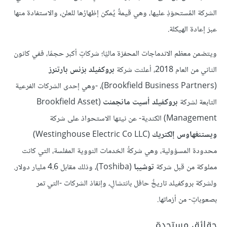
الشركة المُستحوَذِ عليها، وهي قيمةٌ يُمكن إظهارُها للعلن، والاستفادة منها
عبرَ إعادة الهيكلة.
ويتضمن معظم الاندماجات المحفزة ماليًا؛ شركاتٍ أكبر حجمًا، ففي كانون
الثاني من العام 2018، أعلنت شركة
بروكفيلد بزنس بارتنرز
(Brookfield Business Partners)، -وهي إحدى الشركات الفرعية
التابعة لشركة
بروكفيلد أسيت مانجمنت
(Brookfield Asset
Management) الكندية- عن نيتها الاستحواذ على شركة
ويستنغهاوس إلكتريك
(Westinghouse Electric Co LLC)
محدودة المسؤولية، وهي شركةُ الخدمات النووية المفلسة، التي كانت
مملوكة من قبل شركة
توشيبا
(Toshiba)، وذلك مقابل 4.6 مليار دولار.
ولشركة بروكفيلد تاريخٌ حافل بانتشالِ، وإنقاذ الشركات -التي تمر
بصعوباتٍ- من أزماتها.
حقائق مستجدة