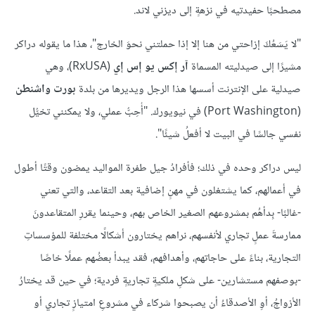
مصطحبًا حفيدتيه في نزهةٍ إلى ديزني لاند.
"لا يَسَعُكَ إزاحتي من هنا إلا إذا حملتني نحوَ الخارج"، هذا ما يقوله دراكر
مشيرًا إلى صيدليته المسماة
آر إكس يو إس إي
(RxUSA)، وهي
صيدلية على الإنترنت أسسها هذا الرجل ويديرها من بلدة
بورت واشنطن
(Port Washington) في نيويورك. "أُحِبُّ عملي، ولا يمكنني تخيُّل
نفسي جالسًا في البيت لا أفعلُ شيئًا".
ليس دراكر وحده في ذلك؛ فأفرادُ جيل طفرة المواليد يمضون وقتًا أطول
في أعمالهم، كما يشتغلون في مهنٍ إضافية بعد التقاعد، والتي تعني
-غالبًا- بِدأهُم بمشروعهم الصغير الخاص بهم، وحينما يقررِ المتقاعدونَ
ممارسةَ عملٍ تجاري لأنفسهم، نراهم يختارون أشكالًا مختلفة للمؤسساتِ
التجارية، بناءً على حاجاتهم، وأهدافهم، فقد يبدأ بعضُهم عملًا خاصًا
-بوصفهم مستشارين- على شكلِ ملكيةٍ تجاريةٍ فردية؛ في حين قد يختارُ
الأزواجُ، أوِ الأصدقاءُ أن يصبحوا شركاء في مشروعِ امتيازٍ تجاري أو