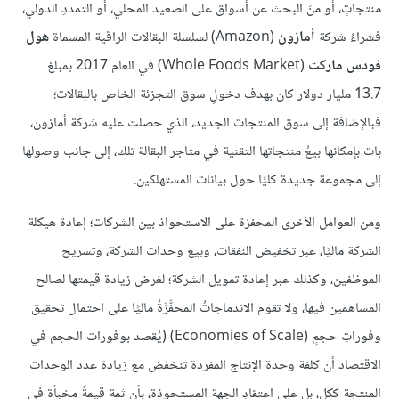
منتجاتٍ، أو منَ البحث عن أسواق على الصعيد المحلي، أو التمددِ الدولي،
فشراءُ شركة
أمازون
(Amazon) لسلسلة البقالات الراقية المسماة
هول
فودس ماركت
(Whole Foods Market) في العام 2017 بمبلغ
13.7 مليار دولار كان بهدف دخولِ سوق التجزئة الخاص بالبقالات؛
فبالإضافة إلى سوق المنتجات الجديد، الذي حصلت عليه شركة أمازون،
بات بإمكانها بيعُ منتجاتها التقنية في متاجر البقالة تلك، إلى جانب وصولها
إلى مجموعة جديدة كليًا حول بيانات المستهلكين.
ومن العوامل الأخرى المحفزة على الاستحواذ بين الشركات؛ إعادة هيكلة
الشركة ماليًا، عبر تخفيض النفقات، وبيع وحدات الشركة، وتسريح
الموظفين، وكذلك عبر إعادة تمويل الشركة؛ لغرض زيادة قيمتها لصالح
المساهمين فيها، ولا تقوم الاندماجاتُ المحفَّزَةُ ماليًا على احتمال تحقيق
وفوراتِ حجمٍ (Economies of Scale) (يُقصد بوفورات الحجم في
الاقتصاد أن كلفة وحدة الإنتاج المفردة تنخفض مع زيادة عدد الوحدات
المنتجة ككل، بل على اعتقادِ الجهة المستحوِذة، بأن ثمة قيمةً مخبأة في