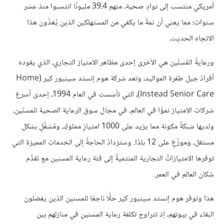
أمريكي منتسب إلى نوادٍ صحية، منهم 39.4 مليونًا انتسبوا منذ عشر
سنوات؛ مما يعني أن ثمةََ ما يكفي من المستهلكين الذين يُغذّون هذا
الاتجاه الحديث.
ورعايةُ المُسنِّين هي الأخرى إحدى مظاهر الامتياز التجاري، الذي يقوده
أفرادُ جيل طفرة المواليد، وتعد شركة هوم إنستد سينيور كير (Home
Instead Senior Care)، التي تأسست في العام 1994، إحدى أسرع
شركات الامتياز نموًّا في العالم، في مجال سوق الرعاية الصحية للمسنّين،
ولديها شبكةٌ مكونة مما يزيد على 1000 امتيازٍ مملوكٍ، ومُشغَّلٍ بشكل
مستقل، وموزّعٍ على 12 بلدًا. وستزدادُ الحاجةُ إلى الخدمات المميزة التي
توفرها الامتيازاتُ التجارية المنتميةُ إلى فئة رعاية المسنين مع تقدُّم
سُكان العالم في العمر.
هذا وتوفر هوم إنستد سينيور كير حلًّا ناجعًا للمسنين الذين يفضلون
البقاء في بيوتهم، إذ تتراوح تكلفة رعاية المسنين في منازلهم بين