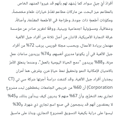
أفرادُ أيِّ جيلٍ سواه، كما يُشهَد لهم بأنهم قد غيروا المشهد الخاص
بالمطاعم عبرَ البحث عن ماركاتِ مطاعم تقدِّمُ خياراتِ طعامٍ مخصصةً،
ومكوّناتِ أطعمةٍ ذات جودة، وطزاجة في الأطعمة المقدَّمَة، وأصالةً،
وشفافيةً، ومسؤوليةً اجتماعية وبيئية، ووفقًا لتقرير صادرٍ عن مؤسسة
غرفة التجارة الأمريكية، فاثنان من أصل ثلاثة من أفراد جيل الألفية
مهتمان بريادة الأعمال، وبحسب مجلة فوربس، يرغب 72% من أفراد
جيل الألفية في أن يكونوا مديري أنفسِهِم، و74% يريدون ساعاتِ عملٍ
مرِنة، و88% يريدون "دمج الحياة اليومية بالعمل"، وعندما يتعلقِ الأمرُ
بالامتياز، فإمكانية النمو وتحقيقُ نمط حياةٍ مَرنٍ، ومُرضٍ، هما أمران
يجذبان أفراد جيل الألفية، وقد كشفت دراسةٌ أجرتها شركة سي تي (CT
Corporation) أن 60% من خريجي الجامعات يخططون لبدء مشروعٍ
تجاري بعد التخرُّج، وأنّ 67% منهم لا يدرون كيف يبدأون بذلك، و45%
لا يعتقدون أنهم قد ينجحونَ في صنعِ اسمٍ تجاري ذي شهرة، و30%
ليسوا على دراية بكيفية التسويق للمشروع التجاري، وبناءً على ماسبقَ