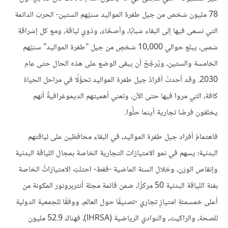
78 مليون شخص من جيل طفرة المواليد سنيَّهم الستين- الحربَ الدائمة
التي نسعى فيها إلى البقاء شبابًا، وأصحَّاءَ، وذوي لياقة، ومع كل إشراقةِ
شمسٍ، يبلع حوالي 10,000 شخصٍ من جيل "طفرة المواليد" سنيَّهم
الخامسة والستين، ويُرجَّحُ أن يبقى الوضع على هذه الحال حتى عام
2030. وقد أحدثَ أفرادُ جيل طفرة المواليد تحوُّلًا في مراحل الحياة
كافة، التي مروا فيها حتى الآن، وتعني أهميتهم الديموغرافيةُ أنهم
يخلقون فرصًا تجارية أينما حلُّوا.
فاهتمامُ أفراد جيل طفرة المواليد، في البقاء محافظين على لياقتهم
البدنية؛ يسهم في نمو الامتيازات التجارية الخاصة بمجال اللياقة البدنية
وإنقاص الوزن، وخلال السنة الماضية -فقط- احتلتِ الامتيازاتُ الخاصة
بفئة اللياقة البدنية 50 مركزًا، ضمن قائمة مجلة أنتربرونور المكونة من
أعلى خمسمئةِ امتيازٍ تجاري -تصنيفًا حول العالم، ووفقًا للجمعية الدولية
للصحة، والراكيت، والنوادي الرياضية (IHRSA)، فهناك 52.9 مليون