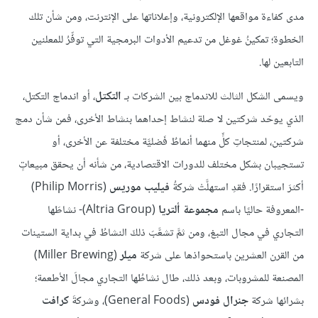
مدى كفاءة مواقعها الإلكترونية، وإعلاناتها على الإنترنت، ومن شأن تلك
الخطوة؛ تمكينُ غوغل من تدعيم الأدوات البرمجية التي توفِّرُ للمعلنين
التابعين لها.
ويسمى الشكل الثالث للاندماج بين الشركات بـ
التكتل
، أو اندماج التكتل،
الذي يوحّد شركتين لا صلة لنشاط إحداهما بنشاط الأخرى، فمن شأن دمج
شركتين، لمنتجاتِ كلٍّ منهما أنماطٌ فَصْليَّة مختلفة عن الأخرى، أو
تستجيبان بشكل مختلف للدورات الاقتصادية، من شأنه أن يحقق مبيعاتٍ
أكثرَ استقرارًا. فقدِ استهلَّتْ شركةُ
فيليب موريس
(Philip Morris)
-المعروفة حاليًا باسم
مجموعة ألتريا
(Altria Group)- نشاطَها
التجاري في مجال التبغ، ومن ثمَّ تشعَّبَ ذلكَ النشاطُ في بداية الستينات
من القرن العشرين باستحواذها على شركة
ميلر
(Miller Brewing)
المصنعة للمشروبات، وبعد ذلك، طال نشاطُها التجاري مجالَ الأطعمة؛
بشرائها شركة
جنرال فودس
(General Foods)، وشركةَ
كرافت