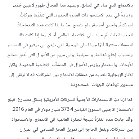
بالاندماج الذي ساد في السابق، ويشهدُ هذا المجالُ ظهور لاعبين جُدُد،
وزيادةً في عددِ الاستحواذات العابرة للحدود، التي تنفّذُها شركاتٌ
أمريكيةٌ، وأخرى أجنبية، ولم يتَّضِح بعدُ ما إذا كانت هذه الاندماجاتُ
الجديدة ذاتَ أثرٍ جيد على الاقتصاد العالمي أم لا. وما إذا كانت تلك
الصفقاتُ ستتركُ أثرًا جيدًا على الربحية التي تؤدي إلى توفيرٍ في النفقات،
وعملياتِ إنتاجٍ مُنسَّقة، وانسيابية، وإلى مزيدٍ من الأموال التي تُنفَق لصالح
الأبحاث، واستثمارِ رؤوس الأموال في المنشآتِ الإنتاجية الجديدة، ولكنَّ
الآثار الإيجابية للعديد من صفقاتِ الاندماجِ بين الشركات؛ قد لا ترتقي إلى
مستوى توقعاتِ الجهات المُستحوِذة.
كما ازدادتِ الاستثماراتُ الأجنبيةُ للشركاتِ الأمريكيةِ بشكلٍ متسارع، فبلغَ
الاستثمارُ الأجنبي السنويُّ المُباشر 373.4 مليار دولار في العام 2016،
وقد جاءت هذه القفزةُ نتيجةً للطفرة العالمية في الاندماج، والاستحواذ
بين الشركات، وبفعل الحاجةِ إلى تمويل العجز المتنامي في الميزان