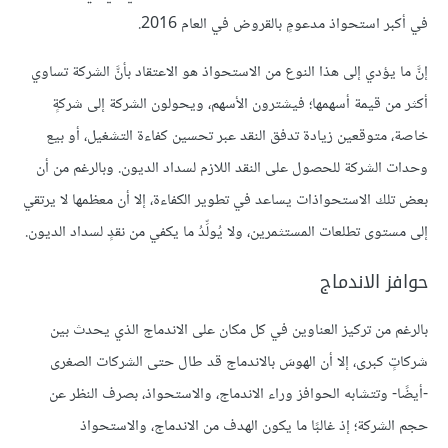
في أكبر استحواذ مدعومٍ بالقروض في العام 2016.
إنَّ ما يؤدي إلى هذا النوع من الاستحواذ هو الاعتقاد بأنَّ الشركة تساوي
أكثر من قيمة أسهمها؛ فيشترون الأسهم، ويحولون الشركة إلى شركةٍ
خاصة، متوقعين زيادة تدفق النقد عبر تحسين كفاءة التشغيل، أو بيع
وحدات الشركة للحصول على النقد اللازم لسداد الديون. وبالرغم من أن
بعض تلك الاستحواذات يساعد في تطوير الكفاءة، إلا أن معظمها لا يرتقي
إلى مستوى تطلعات المستثمرين، ولا يُولِّدُ ما يكفي من نقدٍ لسداد الديون.
حوافز الاندماج
بالرغم من تركيز العناوين في كل مكان على الاندماج الذي يحدث بين
شركاتٍ كبرى، إلا أن الهوسَ بالاندماج قد طال حتى الشركات الصغرى
-أيضًا- وتتشابه الحوافز وراء الاندماج، والاستحواذ، بصرف النظر عن
حجم الشركة؛ إذ غالبًا ما يكون الهدف من الاندماج، والاستحواذ