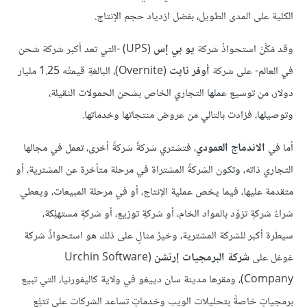
الكلية على المدى الطويل، بفضل ازدياد حجم الإنتاج.
وقد مَكَّنَ استحواذُ شركة
يو بي إس
(UPS) -التي تعد أكبر شركة شحن
في العالم- على شركة
أوفر نايت
(Overnite)، البالغةِ قيمتُه 1.25 مليار
دولار، من توسيع عملها التجاري الخاص بشحن الحمولات الثقيلة،
وتوصيلها، فزادت بالتالي من عروض منتجاتها وخدماتها.
أما في
الاندماج العمودي
، فتشتري شركةٌ شركةً أخرى، تعمل في مجالها
التجاري ذاته، وتكون الشركةُ المشتراة في مرحلة متأخرة عن المشترية، أو
متقدمة عليها، فيما يخص عملية الإنتاج، أو في مرحلة المبيعات، ويعطي
شراءُ شركةٍ تزوِّد بالمواد الخام، أو شركةِ توزيع، أو شركةٍ مستهلِكة،
سيطرة أكبر للشركة المشترية، وخيرُ مثالٍ على ذلك هو استحواذُ شركة
غوغل على
شركة البرمجيات إرتشن
(Urchin Software
Company)، ومقرها مدينة سان دييغو في ولاية كاليفورنيا، التي تبيع
برمجياتٍ خاصةً بتحليلات الويب وخدماتٍ تساعد الشركات على تتبُّع