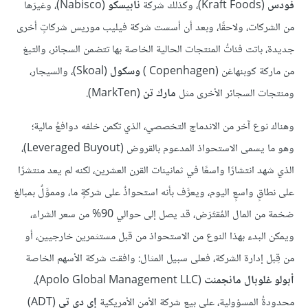
فودس
(Kraft Foods)، وكذلك شركة
نابيسكو
(Nabisco)، وغيرَها
من الشركات، ولاحقًا، وبعد أن أسست شركة فيليب موريس شركاتٍ أخرى
جديدة، باتت فئاتُ المنتجات الحالية الخاصة بها تتضمن السجائر، والتبغ
من ماركة كوبنهاغن (Copenhagen )
وسكول
(Skoal)، والسيجار،
ومنتجات السجائر الأخرى مثل
مارك تن
(MarkTen).
وهناك نوع آخر من الاندماج التخصصي، الذي تكمن خلفه دوافعُ مالية؛
وهو ما يسمى الاستحواذ المدعوم بالقروض (Leveraged Buyout)،
الذي شهد انتشارًا واسعًا في ثمانينات القرن العشرين، لكنه لم يعد منتشرًا
على نطاقٍ واسعٍ اليوم، ويعرَّف بأنه استحواذٌ على شركةٍ ما، ومموَّلٌ بمبالغ
ضخمة من المال المُقتَرَض، قد يصل إلى حوالي 90% من سعر الشراء،
ويمكن البدء بهذا النوع من الاستحواذ من قبل مستثمرين خارجيين، أو
من قِبل إدارة الشركة، فعلى سبيل المثال: وافقت شركة الأسهم الخاصة
أبولو غلوبال مانجمنت
(Apolo Global Management LLC)،
محدودةُ المسؤولية، على بيع شركة الأمن الأمريكية
إي دي تي
(ADT)