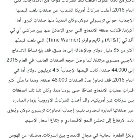
لأكثرَ من ثلاثة عقود، أطلقت تلك الشركات موجةً من الاندماجات، ففي
العام 2016، أعلنت شركاتُ أمريكا الشمالية عن صفقاتٍ بلغت قيمتها
الإجمالية حوالي تريليونَي دولار، وكان العديدُ منها صفقاتٍ كبرى، أما
أكبرُها، فكانت صفقة الاندماج التي جرى الإعلانُ عنها بين شركتي
أي تي
آند تي
(AT&T) و
تايم وارنر
(Time Warner)، التي بلغت قيمتُها
أكثر من 85 مليار دولار، وبالإضافة إلى ما سبق، فقد بلغ نشاطُ الاندماج
الأجنبي مستوى مرتفعًا، كما وصل حجم الصفقات العالمية في العام 2015
إلى 44,000 صفقة، كانت قيمتُها الإجماليةُ 4.5 تريليون دولار، أما في
العام 2016، فقد تجاوزَ عددُ الصفقات 48,000 صفقة، وهذا ما مثُّلَ أكثر
فتراتِ عملياتِ الاندماج نشاطًا حتى يومنا هذا، وكان ثلثا تلك الصفقاتِ
بين شركاتٍ غير أمريكية، وقد أخذتِ الشركاتُ الأوروبيةُ بزمام المبادرة
عبر صفقاتها العابرة للحدود، بقيمةٍ إجمالية تجاوزت تريليون دولار، ويُعزى
ذلك الارتفاعُ إلى تحسُّنِ النمو الاقتصادي وارتفاعُ أسعار الأسهم.
ولكنَّ الطفرةَ الحاليةَ في مجالِ الاندماج بينَ الشركات، مختلفة عنِ الهوس