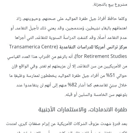
مشروع بيعِ بالتجزئة.
وكلما حافظَ أفرادُ جيل طفرة المواليد على صحتهم، وحيويتهم، زادَ
اهتمامُهم بالبقاءِ نشِيطين، وُمندمجين، وقد يعني ذلك تأجيلَ التقاعد، أو
عدمَ التقاعد أصلًا، وقد كشفتِ الدراسةُ السنوية للتقاعُد، التي أجراها
مركز ترانس أمريكا للدراسات التقاعدية
(Transamerica Centre
for Retirement Studies)، أنه بالرغمِ منِ اقترابِ هذا العدد القياسي
من الأمريكيين من سن التقاعُد، إلا أن عزيمتَهم لم تفتر. وفي الواقع فإن
حوالي 51% من أفراد جيل طفرة المواليد يخططون لممارسة وظيفةٍ ما
خلال سِنِيِّ تقاعدهم، كما أشار 82% منهم إلى أنهم لن يتقاعدوا عند
بلوغهم سن الخامسة والستّين أو قبله.
طفرة الاندماجات، والاستثمارات الأجنبية
بعد فترةٍ شهدت عزوفَ الشركات الأمريكية عن إبرام صفقاتٍ كبرى، امتدت