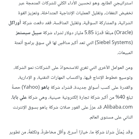
استراتيجيَ الطابع، وهو تحسين الأداء الكلي للشركات المدمجة عبر
تخفيض النفقات، وتقليل العمليات الإنتاجية المتداخلة، وتعزيز القوة
الشرائية، والمشاركة السوقية، وتقليل المنافسة، فقد دفعت شركة
أوراكل
(Oracle) مبلغًا قدرُهُ 5.85 مليار دولار لشراء شركة
سيبل سيستمز
(Siebel Systems) التي تعد أكبر منافسٍ لها في سوق برامج أتمتة
المبيعات.
ومن العوامل الأخرى التي تغري للاستحواذَ على الشركات؛ نمو الشركة،
وتوسيع خطوط الإنتاج فيها، واكتساب المهارات التقنية، وِ الإدارية،
والقدرة على كسب أسواق جديدة، فشراء شركة
ياهو
(Yahoo) حصةً
تبلغ 40% من أكبر شركة تجارة إلكترونية صينية، وهي شركة
علي بابا
،
Alibaba.com، قد عززّ على الفور صلاتِ شركة ياهو بسوق الإنترنت
الثاني على مستوى العالم.
وقد يُمثِّلُ شراءُ شركةٍ ما، خيارًا أسرع، وأقل مخاطرةً، وتكلفةً، من تطوير