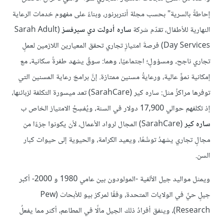
إحاطةً بالسرية" بحسب مجلة أنتربرنور، وبناءً على مفهوم خدمات الرعاية
النهارية للأطفال، تقدّم شركة
ساره أدولت دي سيرفسز
(Sarah Adult
Day Services) فرصةَ امتيازٍ تجاري تحقق المعيارين اللازمين لعملٍ
تجاري ناجح، ومسؤولٍ؛ اجتماعيًا، وهما: سوقٌ يشهد طفرةً سكانية، مع
إمكانية نموٍّ عالية، ورعايةُ مسنين ممتازة. إنَّ برامجَ رعاية المسنين التي
توفرها مراكزُ مثل: ساره كير (SarahCare) تعد ميسورة التكلفة لزبائنها،
إذ تكلفهم حوالي 17,900 دولار في السنة، ويُفسِحُ الامتياز الخاص ب
ساره كير
(SarahCare) المجال لرواد الأعمال، لأن يكونوا جزءًا من
مجالٍ تجاري يشهدُ توسُّعًا، ويعيد الكرامة، والحيوية إلى حيوات كبار
السن.
ويمثل مواليد جيل الألفية -المولودون بين عامي 1980 و 2000- أكبر
جيلٍ حيٍّ في الولايات المتحدة، وفقًا لمركز بيو للأبحاث (Pew
Research)، وينفق أفرادُ ذلك الجيل مالًا في المطاعم، أكثر مما يفعلُ