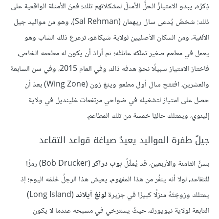
ذِكرُه، يبدو الامتيازُ الحلَّ الأمثلَ لمشكلاتهم تلك؛ فمنَ الأمثلة الواقعية على
ذلك: شخصٌ يُدعى سال ريهمان (Sal Rehman)، وهو من مواليد جيل
الألفية، ومن السكان الأصليين لولاية شيكاغو، ترعرع ذلك الشاب وهو
يعمل في مطعم صغير تملكه عائلتُه؛ ثم أرادَ أن يكون له مطعمه الخاص،
فاختارَ الامتياز سبيلًا نحوَ هدفه ذاك، وفي العام 2015، وفي سن السابعة
والعشرين، افتتح سال أول مطعمِ وينغ زون (Wing Zone) بعدَ أن
حصل على امتياز لتشغيله في ضواحي مرتفعات غلينديل في ولاية
إلينوي، ويمتلك حاليًا خمسة من تلك المطاعم.
جيلُ طفرة المواليد يعيدُ صياغة قواعد التقاعد
بسنِّ الثامنة والأربعين، قد يُمثِّلُ
بوب دراكر
(Bob Drucker) رمزًا
للتقاعد، لولا أنه ينفُر من هذا المفهوم، يعيش هذا الرجلُ حُلمَه اليوم؛ إذ
يمتلك وزوجَتَهُ منزلًا كبيرًا في جزيرة
لونغ آيلاند
(Long Island)
التابعة لولاية نيويورك، حيثُ يسترخي في مسبحه عندما لا يكون