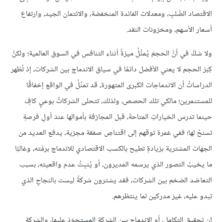
الاقتصاد الصُّلبِ، ومعدلات الفائدة المنخفضة، والائتمان الجيد، وارتفاع
أسعار الأسهم، ومخزونات النقد.
ولا شكَّ في أنَّ الحجمَ يُمثِّلُ ميزةً أثناء التنافس في السوق العالمية؛ ولكنَّ
كِبَرَ الحجم لا يعني الأفضل دائمًا في سياق الاندماج بين الشركات، إذ تُظهر
الدراساتُ أن الاندماجات الكبرى المتهورة، قد تمثّلُ في الواقع إخفاقًا
للمستثمرين؛ مالكي تلك الحصص، ولذلك، تتحلى الشركاتُ بوعيٍ كافٍ
حينما تدرس الخياراتِ المتاحةَ، قبل المجازفة بأموالها عندَ أولِ فرصةٍ
تسنحُ لها؛ ففي غمرة توقهم إلى اقتناصِ صفقة مجزية، يدفع العديد من
الجهات المشترية بزيادةٍ تطيح بالكسب الاقتصادي للاندماج برمَّته، وغالبًا
ما يخيبُ التصور الذي يرسمه المديرون، أو يُثبِتُ عدم واقعيته، بسبب
التعاضد الضخم بين الشركات، فقد يشترون شركةً ليست بالنجاحِ الذي
تبدو عليه، غيرَ مدركين لما ينتظرهم.
إن تحقيق التكامل، أوِ الاندماج بين الشركة المستحوَذِ عليها، والشركة