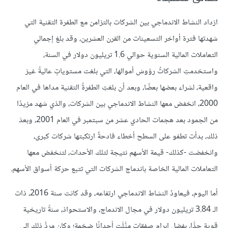
ازداد النشاط الاندماجي بين الشركات بالتزامن مع الطفرة التقنية التي
شهدتها فترة أواخر التسعينات من القرن العشرين، وقد بلغ إجمالي
التعاملات المالية السنوية حوالي 1.6 تريليون دولار في السنة،
واستخدمتِ الشركاتُ رؤوسَ أموالها، التي بلغت مستوياتٍ عاليةً غيرَ
واقعية، لشراء بعضها بعضًا، وبعد أن بلغتِ الطفرةُ التقنية مداها في العام
2000، انخفض معها النشاط الاندماجي بين الشركات، والذي شهد مزيدًا
من الجمود بعد هجمات الحادي عشر من سبتمبر في العام 2001، وبعدَ
ذلك، بدأت تطفو على السطح أخطاء فادحةٌ ارتكبتها شركات كبرى،
وانخفضت -كذلك- قيمة الأسهم نتيجة لتلك الأحداث، لتنخفض معها
التعاملات المالية الخاصة باندماج الشركات التي تتبع حركة أسواق الأسهم.
أما اليوم، فيعاودُ النشاط الاندماجي ارتفاعه، وقد كانت سنة 2016، ذات
الـ 3.84 تريليون دولار في مجال الاندماج، والاستحواذ، سنةً تاريخية
قوية جدًّا، بفضل إبرام صفقاتٍ مثَّلَت أحداثًا ضخمة؛ وكان مردُّ ذلك إلى