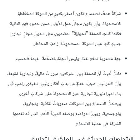
شركةٌ هدفٌ للاندماج تكون أصغر بكثيرٍ من الشركة المخطِّطةِ
للاستحواذ، وأن يكون مجالُ عمل الأولى ضمن حدودِ فهم الثانية؛
فكلما كانتِ الصفقة "تحوليَّةَ" المضمون، مثل دخول مجالٍ تجاري
جديدٍ كليًا على الشركة المستحوِذة، زادتِ المخاطر.
جهة مُشترية تدفع نقدًا، وليسَ أسهمًا، مُضخَّمةَ القيمة فحسب.
دلائلُ تُثبتُ أنَّ للصفقة بين الشركتين مبرراتٌ ماليةٌ، وتجارية مُقنِعة،
وأنَّ الأمرَ ليس مجرَّد خطةٍ من بناتِ أفكار رئيسٍ تنفيذي راغبٍ في
بناء امبراطورية تجارية، عبرَ الاستحواذ على شركاتٍ أخرى،
ويتخللُ الاندماجَ بين الشركات صعوباتٌ ثقافية، وتجارية،
ولوجستية، ويبرزُ التواضع بوصفه الميزةَ الأهم، التي قد تقدمها
الشركة في عملية الاندماج.
الاتجاهات الحديثة في الملكية التجارية