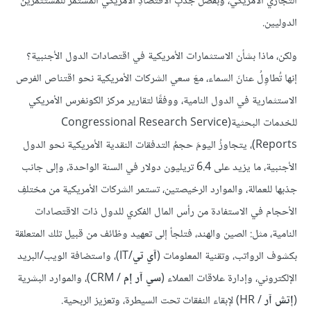
التجاري الأمريكي، وبفضل جذبِ الاقتصادِ الأمريكي المستمر للمستثمرين
الدوليين.
ولكن، ماذا بشأن الاستثمارات الأمريكية في اقتصادات الدول الأجنبية؟
إنها تُطاوِلُ عنانَ السماء، معَ سعي الشركات الأمريكية نحو اقتناص الفرص
الاستثمارية في الدول النامية، ووفقًا لتقارير مركز الكونغرس الأمريكي
للخدمات البحثية(Congressional Research Service
Reports)، يتجاوزُ اليومَ حجمُ التدفقات النقدية الأمريكية نحو الدول
الأجنبية، ما يزيد على 6.4 تريليون دولار في السنة الواحدة، وإلى جانب
جذبها للعمالة، والموارد الرخيصتين، تستمر الشركات الأمريكية من مختلفِ
الأحجام في الاستفادة من رأس المال الفكري للدول ذات الاقتصادات
النامية، مثل: الصين والهند، فتلجأ إلى تعهيد وظائف من قبيل تلك المتعلقة
بكشوف الرواتب، وتقنية المعلومات (
آي تي
/IT)، واستضافة الويب/البريد
الإلكتروني، وإدارة علاقات العملاء (
سي آر إم
/ CRM)، والموارد البشرية
(
إتش آر
/ HR) لإبقاء النفقات تحت السيطرة، وتعزيز الربحية.