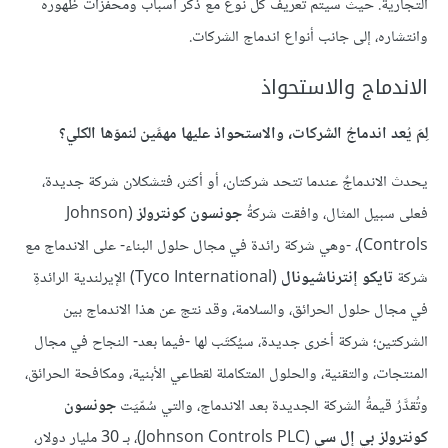
التجارية. حيث سيتم تعريف كل نوع مع ذكر أسباب ومحفزات ظهوره
وانتشاره، إلى جانب أنواع اندماج الشركات.
الاندماج والاستحواذ
لِمَ يُعد اندماجُ الشركات، والاستحواذ عليها مهمَّين لنموّها الكلي؟
يحدث الاندماجٌ عندما تتحد شركتان، أو أكثر، فتشكلان شركة جديدة،
فعلى سبيل المثال، وافقت شركةُ
جونسون كونترولز
(Johnson
Controls)، -وهي شركة رائدة في مجال حلول البناء- على الاندماج مع
شركة
تايكو إنترناشيونال
(Tyco International) الإيرلندية الرائدةِ
في مجال حلول الحرائق، والسلامة، وقد نتج عن هذا الاندماج بين
الشركتين؛ شركة أخرى جديدة، سيُكتَب لها -فيما بعد- النجاح في مجال
المنتجات، والتقنية، والحلول المتكاملة لقطاعي الأبنية، ومكافحة الحرائق،
وتُقدَّرُ قيمةُ الشركة الجديدة بعد الاندماج، والتي سُمّيَت
جونسون
كونترولز بي إل سي
(Johnson Controls PLC)، بـ 30 مليار دولار،