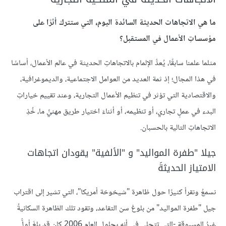
ما هي الاتجاهات الحديثة السائدة اليوم، التي ستترك أثرًا على
مؤسساتِ الأعمال في المستقبل؟
مثلما علمنا سابقًا، يُعدُّ الإلمام بالاتجاهاتِ الحديثة في عالم الأعمال، أساسًا
في هذا المجال؛ إذ ثمة العديد من العوامل الاجتماعية، والديموغرافية،
والاقتصادية التي تؤثر في تنظيم الأعمال التجارية، وعند تقييم خياراتِ
البدء في عملٍ تجاري، أو تنظيمه، أو أثناءَ اختيار طريق مهنيٍّ ما، خُذِ
الاتجاهاتِ التالية بالحسبان.
جيلا "طفرة المواليد" و "الألفية" يقودان اتجاهات
الامتياز الحديثةَ
نسمعُ ونقرأ كثيرًا حول ظاهرة "شيخوخة أمريكا"، التي تشير إلى اقتراب
جيل "طفرة المواليد" من بلوغ سن التقاعد، وتقود تلك الظاهرة السكانيةُ
غيرُ المسبوقة -التي تتجلى في أنه بحلول العام 2006 كان قد بلغَ أولُّ