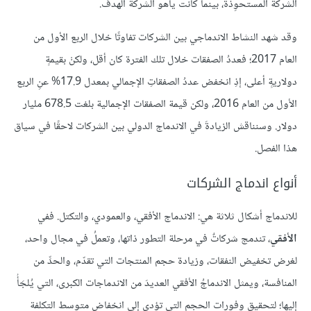
الشركة المستحوِذة، بينما كانت ياهو الشركةَ الهدف.
وقد شهد النشاط الاندماجي بين الشركات تفاوتًا خلال الربع الأول من
العام 2017؛ فعددُ الصفقات خلال تلك الفترة كان أقل، ولكنْ بقيمةٍ
دولاريةٍ أعلى، إذِ انخفض عددُ الصفقاتِ الإجمالي بمعدل 17.9% عنِ الربع
الأول من العام 2016، ولكن قيمة الصفقات الإجمالية بلغت 678.5 مليار
دولار. وسنناقش الزيادةَ في الاندماج الدولي بين الشركات لاحقًا في سياق
هذا الفصل.
أنواع اندماج الشركات
للاندماج أشكال ثلاثة هي: الاندماج الأفقي، والعمودي، والتكتل. ففي
الأفقي
، تندمج شركاتٌ في مرحلة التطور ذاتها، وتعملُ في مجال واحد،
لغرض تخفيض النفقات، وزيادة حجم المنتجات التي تقدّم، والحدِّ من
المنافسة، ويمثل الاندماجُ الأفقي العديدَ من الاندماجات الكبرى، التي يُلجَأُ
إليها؛ لتحقيق وفورات الحجم التي تؤدي إلى انخفاض متوسط التكلفة