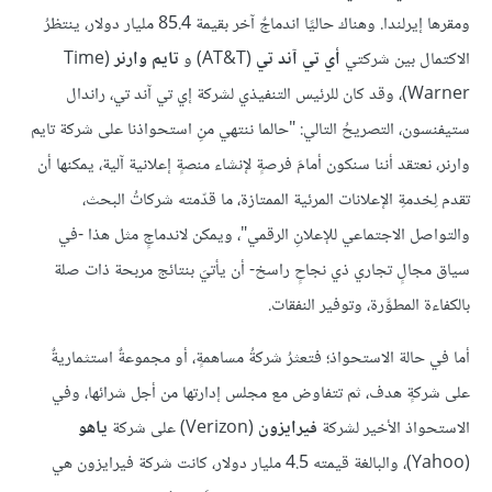
ومقرها إيرلندا. وهناك حاليًا اندماجٌ آخر بقيمة 85.4 مليار دولار، ينتظرُ
الاكتمال بين شركتي
أي تي آند تي
(AT&T) و
تايم وارنر
(Time
Warner)، وقد كان للرئيس التنفيذي لشركة إي تي آند تي، راندال
ستيفنسون، التصريحُ التالي: "حالما ننتهي منِ استحواذنا على شركة تايم
وارنر، نعتقد أننا سنكون أمامَ فرصةٍ لإنشاء منصةٍ إعلانية آلية، يمكنها أن
تقدم لِخدمةِ الإعلانات المرئية الممتازة، ما قدّمته شركاتُ البحث،
والتواصل الاجتماعي للإعلانِ الرقمي"، ويمكن لاندماجٍ مثل هذا -في
سياق مجالٍ تجاري ذي نجاحٍ راسخ- أن يأتيَ بنتائج مربحة ذات صلة
بالكفاءة المطوَّرة، وتوفير النفقات.
أما في حالة الاستحواذ؛ فتعثرُ شركةُ مساهمةٍ، أو مجموعةٌ استثماريةٌ
على شركةٍ هدف، ثم تتفاوض مع مجلس إدارتها من أجل شرائها، وفي
الاستحواذ الأخير لشركة
فيرايزون
(Verizon) على شركة
ياهو
(Yahoo)، والبالغة قيمته 4.5 مليار دولار، كانت شركة فيرايزون هي