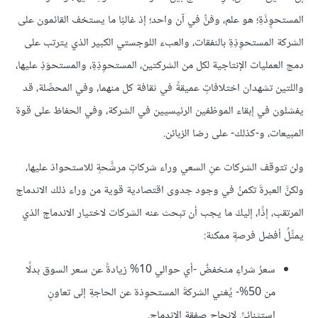
المستحوِِذَةِ؛ هو علم، وفنٌّ في آن واحد؛ إذ غالبًا ما يستخف القائمون على
الشركة المستحوِذِةِ بالنفقات، والعبء اللوجستي الكبير الذي يترتب على
دمج العمليات الإنتاجية لكل من الشركتين، المستحوِذِةِ، والمستحوَذِ عليها،
واللتين تشهدان اختلافاتٍ عميقةً في ثقافة كل منهما، وفي المحصِّلة، قد
يفشلون في إبقاء الموظفين الرئيسيين في الشركة، وفي الحفاظ على قوة
المبيعات، و-كذلك- على رضا الزبائن.
ولن تتوقف الشركات عنِ السعي وراء شركاتٍ مرشَّحةٍ للاستحواذ عليها،
ولكنَّ العبرةَ تكمنُ في وجود جدوى اقتصادية قوية من وراء ذلك الاندماج
المرتقب، إذًا، إليكَ ما يجب أن تبحث عنه الشركات لاختيار الاندماج الذي
يمثِّلُ أفضل فرصةٍ ممكنة:
سعرُ شراءٍ منخفضٌ -أي حوالي 10% زيادةً عن سعر السوق بدلًا
من 50%- يُغني الشركةَ المستحوِذة عن الحاجةِ إلى تعاونٍ
استثنائيٍّ لإنجاح صفقة الاندماج.