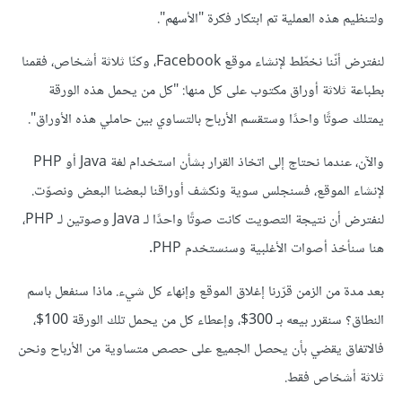
ولتنظيم هذه العملية تم ابتكار فكرة "الأسهم".
لنفترض أنّنا نخطّط لإنشاء موقع Facebook، وكنّا ثلاثة أشخاص، فقمنا
بطباعة ثلاثة أوراق مكتوب على كل منها: "كل من يحمل هذه الورقة
يمتلك صوتًا واحدًا وستقسم الأرباح بالتساوي بين حاملي هذه الأوراق".
والآن، عندما نحتاج إلى اتخاذ القرار بشأن استخدام لغة Java أو PHP
لإنشاء الموقع، فسنجلس سوية ونكشف أوراقنا لبعضنا البعض ونصوّت.
لنفترض أن نتيجة التصويت كانت صوتًا واحدًا لـ Java وصوتين لـ PHP،
هنا سنأخذ أصوات الأغلبية وسنستخدم PHP.
بعد مدة من الزمن قرّرنا إغلاق الموقع وإنهاء كل شيء. ماذا سنفعل باسم
النطاق؟ سنقرر بيعه بـ 300$، وإعطاء كل من يحمل تلك الورقة 100$،
فالاتفاق يقضي بأن يحصل الجميع على حصص متساوية من الأرباح ونحن
ثلاثة أشخاص فقط.