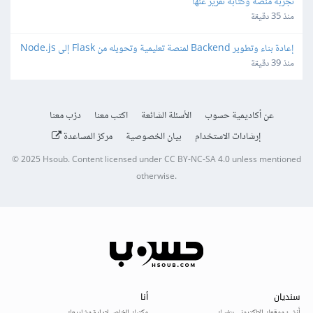
تجربة منصة وكتابة تقرير عنها
منذ 35 دقيقة
إعادة بناء وتطوير Backend لمنصة تعليمية وتحويله من Flask إلى Node.js
منذ 39 دقيقة
عن أكاديمية حسوب
الأسئلة الشائعة
اكتب معنا
درّب معنا
إرشادات الاستخدام
بيان الخصوصية
مركز المساعدة
© 2025
Hsoub
.
Content licensed under
CC BY-NC-SA 4.0
unless mentioned
otherwise.