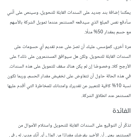
يمكننا إضافة بند جديد على السندات القابلة للتحويل، وسينص على أنّني
سأدفع نفس المبلغ الذي سيدفعه المستثمر عندما تمويل الشركة بالأسهم
مع حسم بمقدار 50% مثلًا.
مرة أخرى، كمؤسس، عليك أن تصرّ على عدم تقديم أي حسومات على
السندات القابلة للتحويل. ولكن هل سيوافق المستثمرون على ذلك؟ على
الأرجح كلا، وخصوصًا إن لم يكن هناك سقف للتمويل على هذه السندات.
في هذه الحالة حاول أن تتفاوض على تخفيض مقدار الحسم، وربما تكون
نسبة 10% كافية للتعبير عن تقديرك وامتنانك للمخاطرة التي أقدم عليها
المستثمر عند انطلاق الشركة.
الفائدة
تذكّر أن التوقيع على السندات القابلة للتحويل واستلام الأموال من
المستثمر يعني أن الأخير يقرضك مقدارًا من المال، أي أنّك مدين له ـ في