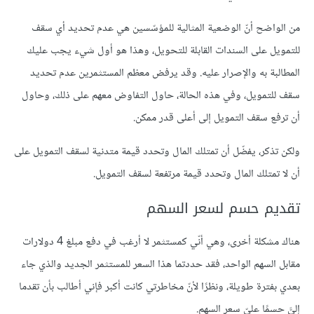
من الواضح أنّ الوضعية المثالية للمؤسّسين هي عدم تحديد أي سقف
للتمويل على السندات القابلة للتحويل، وهذا هو أول شيء يجب عليك
المطالبة به والإصرار عليه. وقد يرفض معظم المستثمرين عدم تحديد
سقف للتمويل، وفي هذه الحالة، حاول التفاوض معهم على ذلك، وحاول
أن ترفع سقف التمويل إلى أعلى قدر ممكن.
ولكن تذكر، يفضّل أن تمتلك المال وتحدد قيمة متدنية لسقف التمويل على
أن لا تمتلك المال وتحدد قيمة مرتفعة لسقف التمويل.
تقديم حسم لسعر السهم
هناك مشكلة أخرى، وهي أنّي كمستثمر لا أرغب في دفع مبلغ 4 دولارات
مقابل السهم الواحد، فقد حددتما هذا السعر للمستثمر الجديد والذي جاء
بعدي بفترة طويلة، ونظرًا لأنّ مخاطرتي كانت أكبر فإني أطالب بأن تقدما
إليَّ حسمًا علىّ سعر السهم.