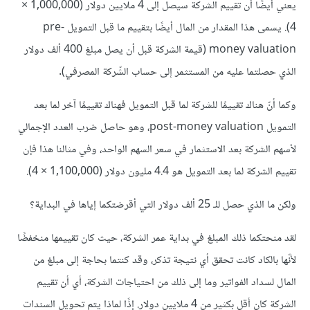
يعني أيضًا أن تقييم الشركة سيصل إلى 4 ملايين دولار (1,000,000 ×
4). يسمى هذا المقدار من المال أيضًا بتقييم ما قبل التمويل pre-
money valuation (قيمة الشركة قبل أن يصل مبلغ 400 ألف دولار
الذي حصلتما عليه من المستثمر إلى حساب الشّركة المصرفي).
وكما أنّ هناك تقييمًا للشركة لما قبل التمويل فهناك تقييمًا آخر لما بعد
التمويل post-money valuation، وهو حاصل ضرب العدد الإجمالي
لأسهم الشركة بعد الاستثمار في سعر السهم الواحد، وفي مثالنا هذا فإن
تقييم الشركة لما بعد التمويل هو 4.4 مليون دولار (1,100,000 × 4).
ولكن ما الذي حصل للـ 25 ألف دولار التي أقرضتكما إياها في البداية؟
لقد منحتكما ذلك المبلغ في بداية عمر الشركة، حيث كان تقييمها منخفضًا
لأنّها بالكاد كانت تحقق أي نتيجة تذكر، وقد كنتما بحاجة إلى مبلغ من
المال لسداد الفواتير وما إلى ذلك من احتياجات الشركة، أي أن تقييم
الشركة كان أقل بكثير من 4 ملايين دولار. إذًا لماذا يتم تحويل السندات