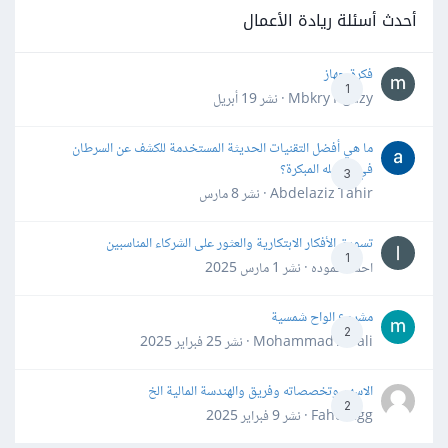
أحدث أسئلة ريادة الأعمال
فكرة جهاز
1
Mbkry Hgazy · نشر
19 أبريل
ما هي أفضل التقنيات الحديثة المستخدمة للكشف عن السرطان
في مراحله المبكرة؟
3
Abdelaziz Tahir · نشر
8 مارس
تسويق الأفكار الابتكارية والعثور على الشركاء المناسبين
1
احمد حموده · نشر
1 مارس 2025
مشروع الواح شمسية
2
Mohammad Awali · نشر
25 فبراير 2025
الاسهم وتخصصاته وفريق والهندسة المالية الخ
2
Fahd Ggg · نشر
9 فبراير 2025