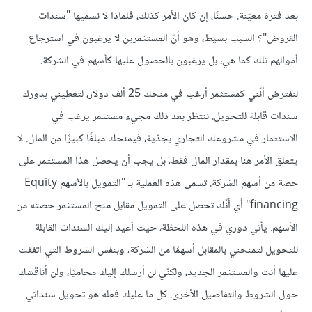
بعد فترة معيّنة. حسنًا، إن كان الأمر كذلك، فلماذا لا نسميها "سندات
القروض"؟ السبب بسيط، وهو أنّ المستثمرين لا يرغبون في استرجاع
أموالهم تلك كما هي، بل يرغبون بالحصول عليها كأسهم في الشركة.
لنفترض أنّني كمستثمر أرغب في منحك 25 ألف دولار، لتعطيني بدورك
سندات قابلة للتحويل. ننتظر بعد ذلك مجيء مستثمر يرغب في
الاستثمار في مشروعك التجاري بجدّية، فيمنحك مبلغًا كبيرًا من المال. لا
يتعلق الأمر هنا بمقدار المال فقط، بل يجب أن يحصل هذا المستثمر على
حصة من أسهم الشركة. تسمى هذه العملية بـ "التمويل بالأسهم Equity
financing" أي أنّك تحصل على التمويل مقابل منح المستثمر حصته من
الأسهم. يأتي دوري في هذه اللحظة، حيث أعيد إليك السندات القابلة
للتحويل لتمنحني بالمقابل أسهمًا من الشركة، وبنفس الشروط التي اتفقت
عليها أنت والمستثمر الجديد، ولكنّي لن أرسلك إليك محاميًا، ولن أناقشك
حول الشروط والتفاصيل الأخرى. كل ما عليك فعله هو تحويل سنداتي