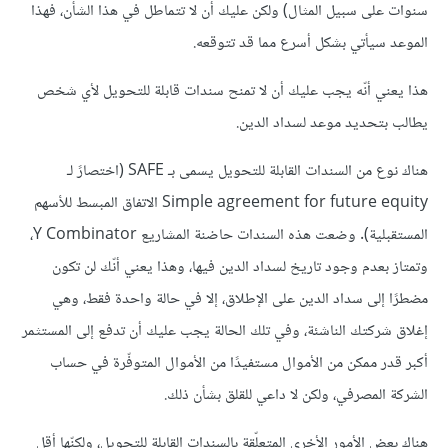
سنوات على سبيل المثال) ولكن عليك أن لا تتماطل في هذا الشأن، فهذا
الموعد سيأتي بشكل أسرع مما قد تتوقعه.
هذا يعني أنّه يجب عليك أن لا تمنح سندات قابلة للتحويل لأي شخص
يطالب بتحديد موعد لسداد الدين.
هناك نوع من السندات القابلة للتحويل يسمى بـ SAFE (اختصارً لـ
Simple agreement for future equity الاتفاق المبسط للأسهم
المستقبلية). وضعت هذه السندات حاضنة المشاريع Y Combinator،
وتمتاز بعدم وجود تاريخ لسداد الدين فيها، وهذا يعني أنّك لن تكون
مضطرًا إلى سداد الدين على الإطلاق، إلا في حالة واحدة فقط، وهي
إغلاق شركتك الناشئة، وفي تلك الحالة يجب عليك أن تدفع إلى المستثمر
أكبر قدر ممكن من الأموال مستفيدًا من الأموال المتوفّرة في حساب
الشركة المصرفي، ولكن لا داعي للقلق بشأن ذلك.
هناك بعض الأمور الأخرى المتعلّقة بالسندات القابلة للتحويل، ولكنّها أقل