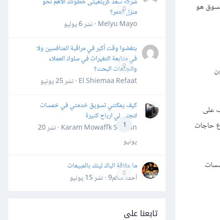
شركة سعد كريتفيتى خطوتك الأهم نحو
السوق هو
0
منزل العمر؟
Melyu Mayo · نشر
6 يوليو
بتقضوا وقت أكبر في مراقبة المنافسين ولا
في متابعة التغيرات في سلوك العملاء
0
واتجاهات البحث؟
ن
El Shiemaa Refaat · نشر
25 يونيو
كيف يمكنني تسويق خدمتي في خمسات
ف على
لتجني لي ارباح كثيرة
اع حاجات
1
Karam Mowaffk Sarhan · نشر
20
يونيو
ؤسسات
ما علاقة الباك لينك بالمبيعات
0
أحمد سالم9 · نشر
15 يونيو
تابعنا على