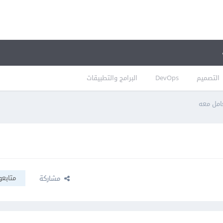
التصميم
DevOps
البرامج والتطبيقات
امل معه
متابعو
مشاركة