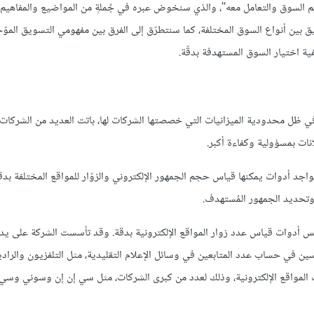
م السوق والتعامل معه"، والذي سنخوض عبره في جُملةٍ من المواضيع والمفاهيم 
بين أنواع السوق المختلفة، كما سنتطرّق إلى الفرق بين مفهومي التسويق الموّ
ة اختيار السوق المستهدفة بدقّة.
 وفي ظل محدودية الميزانيات التي خصصتها الشركات لها، باتت العديد من الشركات
نات بمسؤولية وكفاءة أكبر.
واجد أدوات يمكنها قياس حجم الجمهور الإلكتروني والزوّار للمواقع المختلفة بدقة،
وتحديد الجمهور المُستهدف.
لشركات التي وضعت أسس أدوات قياس عدد زوار المواقع الإلكترونية بدقة. وقد تأسست الشركة على ي
ث Turner Broadcasting وبموظفين متمرسين في حساب عدد المتابعين في وسائل الإعلام التقليدية، مثل التلفزيون وال
 المواقع الإلكترونية، وذلك لعدد من كبرى الشركات، مثل سي إن إن وسوني وسي