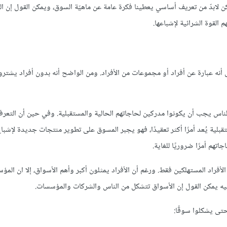
كن لابدّ من تعريف أساسي يعطينا فكرة عامة عن ماهيّة السوق، ويمكن القول إن 
القوة الشرائية لإشباعها.
أنه عبارة عن أفراد أو مجموعات من الأفراد. ومن الواضح أنه بدون أفراد يشترو
لناس يجب أن يكونوا مدركين لحاجاتهم الحالية والمستقبلية. وفي حين أن التعر
تقبلية يُعد أمرًا أكثر تعقيدًا، فهو يجبر المسوق على تطوير منتجات جديدة لإشب
تهم أمرًا ضروريًا للغاية.
راد المستهلكين فقط. ورغم أن الأفراد يمثلون أكبر وأهم الأسواق، إلا ان الم
عليه يمكن القول إن الأسواق تتشكل من الناس والشركات والمؤسسات.
تى يشكلوا سوقًا: