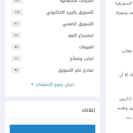
الشبكات الاجتماعية
101
التسويقية
التسويق بالبريد الالكتروني
حد وتجزئة
122
التسويق الضمني
91
استسراع النمو
22
المبيعات
82
 تطالب
تجارب ونصائح
22
مبادئ علم التسويق
82
 إلا أن
اعرض جميع التصنيفات
د إداريين
راديو. وتقدم
إعلانات
 نت