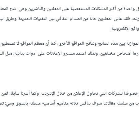
Releva استهدفت -في وقتها- حل واحدة من أكبر المشكلات المستعصية على المعلنين والناشرين وهي: شح الم
ترنت. فقد عانى المعلنون حالة من الصدام الثقافي بين التقنيات الحديثة وطرق ال
قع الإلكترونية.
ازنة بين هذه النتائج ونتائج المواقع الأخرى، كما أن معظم المواقع لا تستطيع 
رها أشخاص مختلفين. ولذلك اعتمد مشترو الإعلانات على أدوات بدائية، مثل الت
صوصًا للشركات التي تحاول الإعلان من خلال الإنترنت. وكما أشرنا سابقًا، فمن ا
باب من سلسلة مقالاتنا سوف نناقش ثلاثة مفاهيم أساسية متعلقة بالسوق وهي: ت