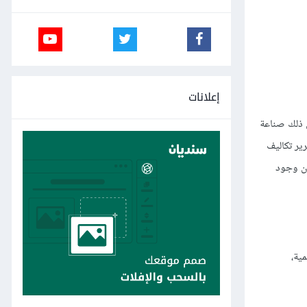
إعلانات
ل ذلك صناعة
ير تكاليف
ون وجود
مية،