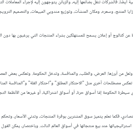
أيضًا، فالشركات تنقل بضائعها إليه، والزبائن يتوجهون إليه لإجراء المعاملات الت
ايا المنتج، وسعره، ومكان المنشآت، وتوزيع مندوبي المبيعات، والتصميم التروي
رة عن كتالوج أو إعلان يسمح للمستهلكين بشراء المنتجات التي يرغبون بها دون ال
 ولعل من أبرزها: العرض، والطلب، والمنافسة، وتدخل الحكومة. وتعكس بعض الم
تعكس مصطلحات أخرى مثل "الاحتكار المطلق" و"احتكار القلة" و"المنافسة المثالي
يطرة الحكومة إمّا أسواق حرة، أو أسواق اشتراكية، أو غيرها من الأنظمة التج
دي، فكما نعلم يتميز سوق المشترين بوفرة المنتجات، وتدني الأسعار، وتحكم ال
ستراتيجياتها عند بيع منتجاتها في أسواق العالم الثالث. وباختصار، يمكن القول إ