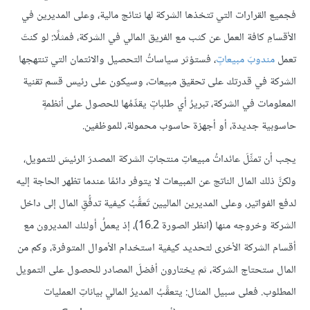
فجميع القرارات التي تتخذها الشركة لها نتائج مالية، وعلى المديرين في
الأقسامِ كافة العمل عن كثب مع الفريق المالي في الشركة، فمثلًا: لو كنتَ
تعمل
مندوبَ مبيعاتٍ
، فستؤثر سياساتُ التحصيل والائتمان التي تنتهجها
الشركة في قدرتك على تحقيق مبيعات، وسيكون على رئيس قسم تقنية
المعلومات في الشركة، تبريرُ أي طلباتٍ يقدِّمُها للحصول على أنظمةٍ
حاسوبية جديدة، أو أجهزة حاسوب محمولة، للموظفين.
يجب أن تمثِّلَ عائداتُ مبيعاتِ منتجاتِ الشركة المصدرَ الرئيسَ للتمويل،
ولكنَّ ذلك المال الناتج عن المبيعات لا يتوفر دائمًا عندما تظهر الحاجة إليه
لدفع الفواتير، وعلى المديرين الماليين تَعقُّبُ كيفية تدفُّقِ المال إلى داخل
الشركة وخروجه منها (انظر الصورة 16.2)، إذ يعملُ أولئك المديرون مع
أقسام الشركة الأخرى لتحديد كيفية استخدام الأموال المتوفرة، وكم من
المال ستحتاج الشركة، ثم يختارون أفضلَ المصادر للحصول على التمويل
المطلوب. فعلى سبيل المثال: يتعقَّبُ المديرُ المالي بياناتِ العمليات