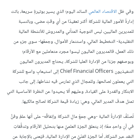
وفي ظل
الاقتصاد العالمي
السائد اليوم؛ الذي يسير بوتيرةٍ سريعة، باتت
إدارةُ الأمور المالية للشركة أكثر تعقيدًا من أي وقتٍ مضى، وبالنسبة
للمديرين الماليين، ليس التوجيهُ المتأني والمدروسُ للأنشطة المالية
التقليدية- التخطيط المالي، واستثمار الأموال، وجمعُها- سوى جزءٍ من
ذلك العمل، فالمديرون الماليون ليسوا مجرد متعاملين مع الأرقام؛
وبوصفهم جزءًا من الإدارة العليا للشركة، يحتاج المديرون الماليون
التنفيذيون Chief Financial Officers إلى استيعابٍ واسع للشركة
التي يعملون لصالحها، وللمجال الذي تمارس فيه نشاطها، إلى جانب
الابتكار والقدرة على القيادة، وعليهم ألا يحيدوا عن النظرة الأساسية التي
تمثل هدفَ المدير المالي، وهي: زيادة قيمة الشركة لصالح مالكيها.
تُصنَّفُ الإدارةُ المالية -وهي جمعُ مالِ الشركة وإنفاقُه- على أنها علمٌ وفنٌّ
في آنٍ واحدٍ معًا؛ إذ يتعلق الجزءُ العلميُّ منها بتحليل الأرقامِ وتدفُّقاتِ
النقد عبر الشركة، أما الجزءُ الفنّيُّ من الإدارة المالية، فيُعنى بالإجابة عن