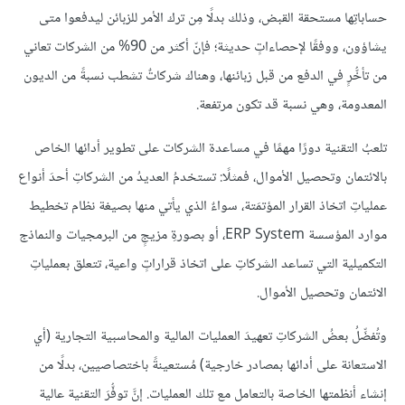
حساباتِها مستحقة القبض، وذلك بدلًا مِن ترك الأمر للزبائن ليدفعوا متى
يشاؤون، ووفقًا لإحصاءاتٍ حديثة؛ فإنّ أكثر من 90% من الشركات تعاني
من تأخُّرٍ في الدفع من قبل زبائنها، وهناك شركاتٌ تشطب نسبةً من الديون
المعدومة، وهي نسبة قد تكون مرتفعة.
تلعبُ التقنية دورًا مهمًا في مساعدة الشركات على تطوير أدائها الخاص
بالائتمان وتحصيل الأموال، فمثلًا: تستخدمُ العديدُ من الشركاتِ أحدَ أنواع
عملياتِ اتخاذ القرار المؤتمَتة، سواءٌ الذي يأتي منها بصيغة نظام تخطيط
موارد المؤسسة ERP System، أو بصورةِ مزيجٍ من البرمجيات والنماذج
التكميلية التي تساعد الشركاتِ على اتخاذ قراراتٍ واعية، تتعلق بعملياتِ
الائتمان وتحصيل الأموال.
وتُفضِّلُ بعضُ الشركاتِ تعهيدَ العمليات المالية والمحاسبية التجارية (أي
الاستعانة على أدائها بمصادر خارجية) مُستعينةً باختصاصيين، بدلًا من
إنشاء أنظمتها الخاصة بالتعامل مع تلك العمليات. إنَّ توفُّرَ التقنية عالية