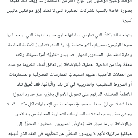
الوقتَ وتتيح الوصول إلى أنواعٍ أكثر من الاستثمارات، ويُعَدُّ ذلك مفيدًا
بصورة خاصة بالنسبة للشركات الصغيرة التي لا تملك فِرَق موظفين ماليين
كبيرة.
وتواجه الشركاتُ التي تمارس عملياتها خارج حدود الدولة التي يوجد فيها
مقرها الرئيس؛ صعوباتٍ أكبر متعلقة بإدارة النقد، فتطويرُ الأنظمة الخاصة
بإدارة النقد على المستوى الدولي قد يبدو -نظريًّا- أمرًا بسيطًا، ولكنه
مُعقَّدٌ جدًا من الناحية العملية، فبالإضافة إلى تعامُلِ أُمَناء الخزينة مع عدد
من العملات الأجنبية، عليهم استيعابُ الممارسات المصرفية والمستلزمات
أو الشروط التنظيمية والضريبية في كل بلد، واتِّباعُها، فقد تُعيقُ تلك
الأنظمةُ المختلفة قدرتَهم على تحويل الأموال بحُرّيةٍ عَبْرَ حدود الدول؛
هذا فضلًا عن أنَّ إصدار مجموعةٍ نموذجية من الإجراءات لكل مكتب قد لا
يجدي نفعًا، بسبب اختلاف الممارسات التجارية المحلية من بلد لآخر،
وبالإضافة إلى ما سبق، فقد يُعارِضُ المديرون المحليون التحوُّلَ إلى
هيكليةٍ مركزية؛ لأنهم لا يريدون التخلّيَ عن تحكُّمِهِم في النقد الذي تُنتِجُه