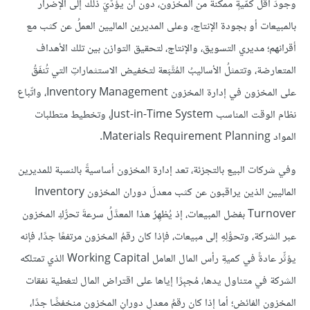
وجودَ أقلِّ كمّيةٍ ممكنة من المخزون، دون أن يؤدّيَ ذلك إلى الإضرار
بالمبيعات أو بجودة الإنتاج، وعلى المديرين الماليين العملُ عن كثب مع
أقرانهم؛ مديري التسويق، والإنتاج، لتحقيق التوازن بين تلك الأهداف
المتعارضة، وتتمثلُ الأساليبُ المُتَّبَعة لتخفيض الاستثماراتِ التي تُنفَقُ
على المخزون في إدارة المخزون Inventory Management، واتّباع
نظام الوقت المناسب Just-in-Time System، وتخطيط متطلبات
المواد Materials Requirement Planning.
وفي شركات البيع بالتجزئة، تعد إدارة المخزون أساسيةً بالنسبة للمديرين
الماليين الذين يراقبون عن كثب معدلَ دوران المخزون Inventory
Turnover بفضل المبيعات، إذ يُظهِرُ هذا المعدَّلُ سرعةَ تحرُّكِ المخزون
عبر الشركة، وتحوُّلِهِ إلى مبيعات، فإذا كان رقمُ المخزون مرتفعًا جدًا، فإنه
يؤثِّر عادةً في كميةِ رأس المال العامل Working Capital الذي تمتلكه
الشركة في متناول يدها، مُجبِرًا إياها على اقتراض المال لتغطية نفقات
المخزون الفائض؛ أما إذا كان رقمُ معدلِ دورانِ المخزون منخفضًا جدًا،