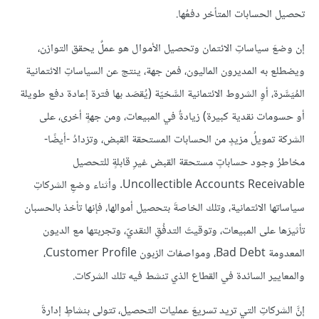
تحصيل الحسابات المتأخر دفعُها.
إن وضعَ سياساتِ الائتمان وتحصيل الأموال هو عملٌ يحقق التوازن،
ويضطلع به المديرون الماليون، فمن جهة، ينتج عن السياساتِ الائتمانية
المُيَسَّرة، أوِ الشروط الائتمانية السَّخيّة (يُقصَد بها فترة إعادة دفع طويلة
أو حسومات نقدية كبيرة) زيادةٌ في المبيعات، ومن جهةٍ أخرى، على
الشركة تمويلُ مزيدٍ من الحسابات المستحقة القبض، وتزدادُ -أيضًا-
مخاطرُ وجود حساباتٍ مستحقة القبض غيرِ قابلةٍ للتحصيل
Uncollectible Accounts Receivable. وأثناء وضعِ الشركاتِ
سياساتها الائتمانية، وتلك الخاصةَ بتحصيل أموالها، فإنها تأخذ بالحسبان
تأثيرَها على المبيعات، وتوقيتَ التدفُقِ النقديّ، وتجربتها مع الديون
المعدومة Bad Debt، ومواصفات الزبون Customer Profile،
والمعايير السائدة في القطاع الذي تنشط فيه تلك الشركات.
إنَّ الشركاتِ التي تريد تسريعَ عمليات التحصيل، تتولى بنشاطٍ إدارةَ