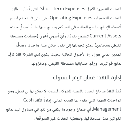
النفقات القصيرة الأجل Short-term Expenses- التي تُسمّى غالبًا:
النفقات التشغيلية Operating Expenses- هي التي تُستخدَم لدعم
أنشطة الإنتاج والبيع الحالية في الشركة، وينتج عنها عادةً أصولٌ حاليّة
Current Assets تتضمن نقودًا، وأيَّ أصولٍ أخرى (حسابات مستحقة
القبض ومخزون) يمكن تحويلها إلى نقود خلال سنة واحدة، وهدفُ
المدير المالي هو إدارة الأصول الحالية بحيث يكون لدى الشركة نقدٌ كافٍ
لدفع فواتيرها، ورفدِ حساباتها مستحقة القبض، ومخزونها.
إدارة النقد: ضمان توفر السيولة
يُعَدُّ النقدُ شريانَ الحياة بالنسبة للشركة، فبدونه لا يمكن لها أن تعمل، ومن
الواجبات المهمة التي يقوم بها المدير المالي؛ إدارةُ النَّقد Cash
Management، أي ضمانُ وجودِ ما يكفي من نقدٍ في متناول اليد لدفع
الفواتير عندَ استحقاقها، ولتغطية النفقات غير المتوقعة.