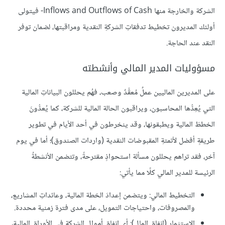
الشركة والخارجة منها Inflows and Outflows of Cash- فيتولى
أولئك المديرون تخطيط تدفقاتِ الشركةِ النقدية ومراقبتها، لضمان توفر
النقد عند الحاجة.
مسؤوليات المدير المالي وأنشطته
على المديرين الماليين عملٌ مُعقَّدٌ وصعب، فهُم يحللون البياناتِ المالية
التي يُعِدُّها المحاسبون، ويراقبون الحالة المالية للشركة، كما يُعدُّونَ
الخططَ المالية ويطبقونها، وقد ينخرطون في أحد الأيام في تطوير
طريقةٍ أفضل لأتمتةِ المقبوضات النقدية (واردات الصندوق)؛ أما في يوم
آخر، فقد تراهم يحللون مسألة استحواذٍ مقترحةً، وتتضمن الأنشطةُ
الرئيسة للمدير المالي كلًا مما يأتي:
التخطيط المالي: ويتضمن إعدادَ الخطة المالية، وعائداتِ المشاريع،
والمصروفات، واحتياجات التمويل، على مدى فترة زمنية محددة.
الاستثمار (إنفاق المال): أي إنفاق أموال الشركة في الأوراق المالية،