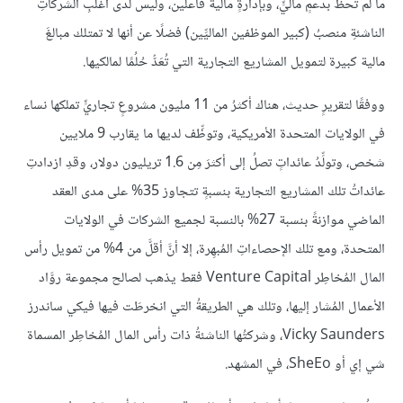
ما لم تحظَ بدعمٍ ماليٍّ، وبإدارةٍ مالية فاعلَين، وليس لدى أغلبِ الشركاتِ
الناشئةِ منصبُ (كبير الموظفين الماليِّين) فضلًا عن أنها لا تمتلك مبالغَ
مالية كبيرة لتمويل المشاريع التجارية التي تُعَدُّ حُلُمًا لمالكيها.
ووفقًا لتقريرٍ حديث، هناك أكثرُ من 11 مليون مشروعٍ تجاريٍّ تملكها نساء
في الولايات المتحدة الأمريكية، وتوظِّف لديها ما يقارب 9 ملايين
شخص، وتولِّدُ عائداتٍ تصلُ إلى أكثرَ مِن 1.6 تريليون دولار، وقدِ ازدادتِ
عائداتُ تلك المشاريع التجارية بنسبةٍ تتجاوز 35% على مدى العقد
الماضي موازنةً بنسبة 27% بالنسبة لجميع الشركات في الولايات
المتحدة، ومع تلك الإحصاءاتِ المُبهِرة، إلا أنَّ أقلَّ من 4% من تمويل رأس
المال المُخاطِر Venture Capital فقط يذهب لصالح مجموعة روَّاد
الأعمال المُشار إليها، وتلك هي الطريقةُ التي انخرطَت فيها فيكي ساندرز
Vicky Saunders، وشركتُها الناشئةُ ذات رأس المال المُخاطِر المسماة
شي إي أو SheEo، في المشهد.