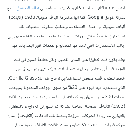
آيفون iPhone، وآيباد iPad، والأجهزة العاملة على
نظام التشغيل
التابع
لشركة غوغل Google، كما أنّها مخترعة ألياف ضوئية، ناقلات (كابلات)
ألياف ضوئية، في قطاع الاتصالات، وتتطلبُ خطوطُ المنتجات تلك
استثمارتٍ ضخمةً خلال دورات البحث والتطوير الطويلة الخاصة بها، إلى
جانب الاستثمارات التي تحتاجها المصانع والمعدّات فور البدء بإنتاجها.
وقد يكون ذلك خطيرًا على المدى القصير، ولكن متابعةَ السير في تلك
المهمة قد تأتي بنتائج إيجابية؛ فقد أعلنت شركةُ كورنينغ مؤخرًا عن
خططٍ لتطوير قسمٍ منفصل لديها مُكرَّسٍ لزجاج غوريلا Gorilla Glass،
الذي تستحوذ فيه اليوم على 20% من سوق الهواتف المحمولة بمبيعاتٍ
تخطَّت 200 مليون جهاز، وبالإضافة إلى ما سبق، فقد عادت تجارة ناقلات
(كابلات) الألياف الضوئية الخاصة بشركة كورنينغ إلى الرواج والانتعاش،
بالتوازي مع زيادة الشركات المُزوِّدة بخدمة تلك الناقلات (الكابلات) -مثل:
شركة فيرايزون Verizon- تطويرَ شبكة ناقلات الألياف الضوئية على