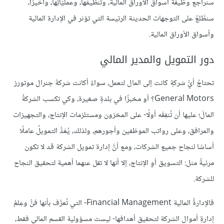
سنراجع وظيفة أسواق الأوراق المالية، وتنظيمَها، وعمليّاتِها، وأخيرًا،
سنطَّلعُ على التوجهات الحديثة الرئيسة التي تؤثر في الإدارة المالية
وأسواق الأوراق المالية.
دور التمويل والمدير المالي
تحتاجُ أيُّ شركةٍ كانت إلى المال لتعمل، سواءٌ أكانت شركةَ جنرال موتورز
General Motors؟ أو مخبزًا في بلدةٍ صغيرة، وكي تكسب الشركةُ
المالَ؛ عليها أن تُنفِقَه أولًا- على المخزون ومستلزمات الإنتاج، والتجهيزات
والمرافق، وعلى رواتب الموظفين وأجورهم، ولذلك، يُعَدُّ التمويلُ عاملًا
أساسًا لنجاح جميع الشركات، ومع أنَّ إدارة تمويل الشركة قد لا تكون
مرئيةً مثل: التسويق أوِ الإنتاج، إلا أنها لا تقل عنهما أهمية لتحقيق النجاح
للشركة.
فالإدارةُ المالية Financial Management- التي تُعرَّف بأنها فنُّ وعِلمُ
إدارةِ أموال الشركة لتحقيق أهدافها- ليست مسؤولية القسم المالي فقط،