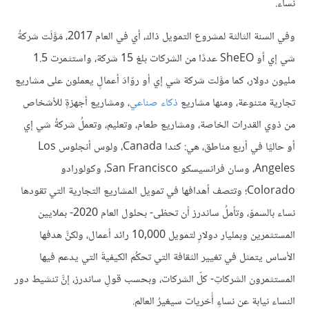
نساء.
وفي السنة الثالثة لمشروع التمويل ذاك، أي في العام 2017، مَوَّلَت شركةُ
شي إي أو SheEO عددًا من الشركات بلغ 15 شركة، واستثمرت 1.5
مليون دولار، كما موَّلت شركة شي إي أو روّادَ أعمالٍ يعملون على مشاريع
تجارية متنوعة، ومنها مشاريع
ذكاء صناعي
، ومشاريع أجهزةٍ للأشخاص
من ذوي القدرات الخاصة، ومشاريع طعام، وتعليم، وتعملُ شركةُ شي إي
أو حاليًا في أربع مناطق، هي: كندا Canada، ولوس أنجلوس Los
Angeles، وسان فرانسيسكو San Francisco، وكولورادو
Colorado؛ وتتصف أهدافها في تمويل المشاريع التجارية التي تقودها
نساء بالسموّ، وتأملُ ساندرز أن تحظى- بحلول العام 2020- بملايين
المستثمرين وبمليار دولارٍ لتمويل 10,000 رائد أعمال، ولكنَّ هدفها
الأساس يتمثل في تغيير الثقافة التي تحكُم الكيفيةَ التي يدعم فيها
المستثمرون الشركاتِ- كلّ الشركات، وبحسب قولِ ساندرز، إنَّ تنشيط دور
النساء نيابة عن نساءٍ أُخريات سيغيرُ العالم.