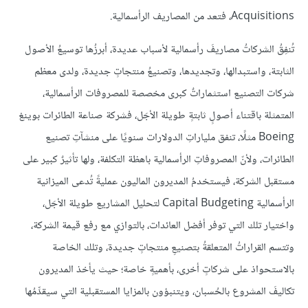
Acquisitions، فتعد من المصاريف الرأسمالية.
تُنفِقُ الشركاتُ مصاريفَ رأسمالية لأسباب عديدة، أبرزُها توسيعُ الأصول
الثابتة، واستبدالها، وتجديدها، وتصنيعُ منتجاتٍ جديدة، ولدى معظم
شركات التصنيع استثماراتٌ كبرى مخصصة للمصروفات الرأسمالية،
المتمثلة باقتناء أصولٍ ثابتةٍ طويلة الأجَل، فشركة صناعة الطائرات بوينغ
Boeing مثلًا، تنفق ملياراتِ الدولارات سنويًا على منشآتِ تصنيع
الطائرات، ولأنّ المصروفاتِ الرأسمالية باهظة التكلفة، ولها تأثيرٌ كبير على
مستقبل الشركة، فيستخدمُ المديرون الماليون عمليةً تُدعى الميزانية
الرأسمالية Capital Budgeting لتحليل المشاريع طويلة الأجَل،
واختيار تلك التي توفر أفضل العائدات، بالتوازي مع رفع قيمة الشركة،
وتتسم القراراتُ المتعلقةُ بتصنيعِ منتجاتٍ جديدة، وتلك الخاصة
بالاستحواذ على شركاتٍ أخرى، بأهميةٍ خاصة؛ حيث يأخذ المديرون
تكاليفَ المشروع بالحُسبان، ويتنبؤون بالمزايا المستقبلية التي سيقدِّمُها