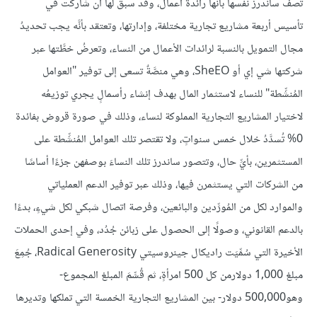
تصفُ ساندرز نفسها بأنها رائدة أعمال، وقد سبق لها أن شاركت في
تأسيس أربعة مشاريع تجارية مختلفة، وإدارتها، وتعتقد بأنَّه يجب تحديدُ
مجال التمويل بالنسبة لرائدات الأعمال من النساء، وتعرضُ خطَّتها عبر
شركتها شي إي أو SheEO، وهي منصَّةٌ تسعى إلى توفير "العوامل
المُنشِّطة" للنساء لاستثمار المال بهدف إنشاء رأسمالٍ يجري توزيعُه
لاختيار المشاريع التجارية المملوكة لنساء، وذلك في صورة قروض بفائدة
0% تُسدَّدُ خلال خمس سنواتٍ، ولا تقتصر تلك العوامل المُنشِّطة على
المستثمرين، بأيِّ حال، وتتصور ساندرز تلك النساءَ بوصفهن جزءًا أساسًا
من الشركات التي يستثمرن فيها، وذلك عبر توفير الدعم العملياتي
والموارد لكل من المُورِّدين والبائعين، وفرصة اتصال شبكي لكل شيءٍ، بدءًا
بالدعم القانوني، وصولًا إلى الحصول على زبائن جُدُد، وفي إحدى الحملات
الأخيرة التي سُمِّيَت راديكال جينروسيتي Radical Generosity، جُمِعَ
مبلغ 1,000 دولارمن كل 500 امرأةٍ، ثم قُسِّمَ المبلغ المجموع-
وهو500,000 دولار- بين المشاريع التجارية الخمسة التي تملكها وتديرها