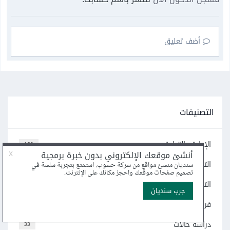
أضف تعليق
التصنيفات
الإدارة والقيادة
150
التخطيط وسير العمل
121
التمويل
31
فريق العمل
178
دراسة حالات
33