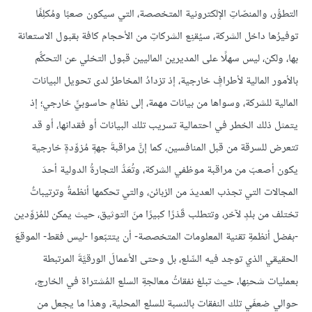
التطوُّر، والمنصّاتِ الإلكترونية المتخصصة، التي سيكون صعبًا ومُكلِفًا
توفيرُها داخل الشركة، سيُقنِع الشركاتِ من الأحجام كافة بقبول الاستعانة
بها، ولكن، ليس سهلًا على المديرين الماليين قبول التخلي عن التحكُّم
بالأمور المالية لأطرافٍ خارجية، إذ تزدادُ المخاطرُ لدى تحويل البيانات
المالية للشركة، وسواها من بيانات مهمة، إلى نظامٍ حاسوبيٍّ خارجي؛ إذ
يتمثل ذلك الخطر في احتمالية تسريب تلك البيانات أو فقدانها، أو قد
تتعرض للسرقة من قبل المنافسين، كما إنَّ مراقبةَ جهةٍ مُزوِّدةٍ خارجية
يكون أصعبَ من مراقبة موظفي الشركة، وتُعَدُّ التجارةُ الدولية أحدَ
المجالات التي تجذب العديدَ من الزبائن، والتي تحكمها أنظمةٌ وترتيباتٌ
تختلف من بلدٍ لآخر، وتتطلب قَدْرًا كبيرًا منَ التوثيق، حيث يمكن للمُزوِّدين
-بفضل أنظمةِ تقنية المعلومات المتخصصة- أن يتتبّعوا -ليس فقط- الموقعَ
الحقيقي الذي توجد فيه السِّلع، بل وحتى الأعمالَ الورقيَّةَ المرتبطة
بعمليات شحنِها، حيث تبلغ نفقاتُ معالجةِ السلع المُشتراة في الخارج،
حوالي ضعفَي تلك النفقات بالنسبة للسلع المحلية، وهذا ما يجعل من