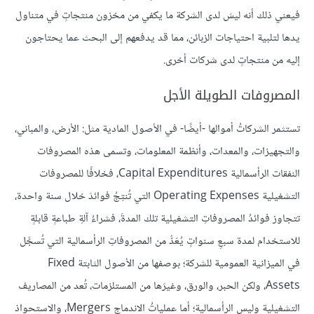
فيعني ذلك أنه ليسَ لدى الشركة ما يكفي من مخزون منتجاتٍ في متناول
يدها لتلبية احتياجات الزبائن، مما قد يدفعهم إلى البحث عما يحتاجون
إليه من منتجاتٍ لدى شركات أخرى.
المصروفات الطويلة الأجل
تستثمر الشركاتُ أموالها -أيضًا- في الأصول المادية مثل: الأرض، والمباني،
والتجهيزات، والمعدات، وأنظمة المعلومات، وتسمى هذه المصروفات
النفقات الرأسمالية Capital Expenditures، فخلافًا للمصروفات
التشغيلية Operating Expenses التي تُنتِجُ فوائدَ خلال سنة واحدة،
تتجاوز فوائدُ المصروفاتِ التشغيلية تلك المدةَ، فشراءُ آلةِ طباعةٍ قابلةٍ
للاستخدام لمدة سبعِ سنواتٍ يُعَدُّ من المصروفاتِ الرأسمالية التي تُسجَّل
في الميزانية العمومية للشركة؛ بوصفها من الأصول الثابتة Fixed
Assets، ولكن الحبر، والورق، وغيرَها من المستلزمات، تُعد من المصاريف
التشغيلية وليس الرأسمالية؛ أما عملياتُ الاندماج Mergers، والاستحواذ