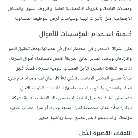
ومعدلات الفائدة، والظروف الاقتصادية العامة، وظروف السوق، والمسائل
الاجتماعية، مثل: تأثيرات البيئة وسياسات فرص التوظيف المتساوية.
كيفية استخدام المؤسسات للأموال
على الشركة الاستمرار في استثمار المال في عملياتها بهدف تحقيق النمو
والازدهار، ويحدد المديرُ الماليُّ الطريقةَ الأمثل لاستخدام أموال الشركة،
إذ تدعم النفقاتُ القصيرة الأجل العملياتِ اليومية للشركة، فمثلًا: تُنفِق
شركةُ تصنيع الملابس الرياضية، نايكي Nike، المال لشراء مواد خام مثل:
الجلد والقماش، ولدفع رواتب موظفيها؛ أما النفقات الطويلة الأجل،
فتُخصَّصُ -عادة- للأصول الثابتة؛ إذ تتضمن تلك النفقاتُ بالنسبة لشركة
نايكي- مثلًا- نفقاتٍ مخصصة لشراء مصنعٍ جديد، أو شراء معداتِ تصنيعٍ
مؤتمَتة، أو للاستحواذ على مصنعِ ألبسةٍ رياضيةٍ صغير.
النفقات القصيرة الأجل