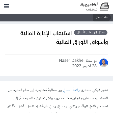
عالم الأعمال
استيعاب الإدارة المالية
مدخل إلى عالم الأعمال
وأسواق الأوراق المالية
بواسطة Naser Dakhel
28 أكتوبر 2022
تشير فيكي ساندرز،
رائدةُ أعمالٍ
ورأسماليةٌ مُخاطِرة إلى حلم العديد من
النساء ببدء مشاريع تجارية خاصة بهنّ، ولكنّ تحقيق ذلك يحتاجُ إلى
استثمارٍ فاعلٍ للوقت، وتفانٍ، وإبداعٍ، ومالٍ -أيضًا- إذ تفشلُ أفضلُ الأفكار