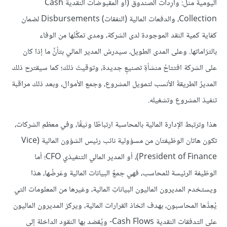
اليومية مثل: وارِدات الصندوق (أو المقبوضات النقدية Cash
Collection، والدفعات المالية (النفقات) Disbursements لضمان
كفاية كمية النقد الموجودة لدى الشركة، ومدى تمكِّنُها من الوفاء
بالتزاماتها. وعلى المدى الطويل، سيدرسُ المدير المالي بتأنٍّ ما إذا كان
على الشركة افتتاحُ منشأةِ تصنيعٍ جديدة، وتوقيتَ ذلك؛ كما سيقترح ذلك
المديرُ الطريقةَ الأنسب لتمويل المشروع، وجمع الأموال، وبعد ذلك مراقبة
تنفيذ المشروع وتشغيله.
هذا وترتبط الإدارة المالية بالمحاسبة ارتباطًا وثيقًا، وفي معظم الشركات،
تكون هاتان الوظيفتان من مسؤولية نائب رئيس الشؤون المالية Vice)
President of Finance)، أو المدير المالي التنفيذي CFO؛ أما
الوظيفة الرئيسة للمحاسب، فهي جمعُ البيانات المالية وعَرضُها، هذا
ويستخدم المديرون الماليون البياناتِ المالية، وغيرها من المعلومات التي
يُعِدُّها المحاسبون، بهدف اتخاذ القرارات المالية، ويركز المديرون الماليون
على التدفقات النقدية Cash Flows- ويُقصَد بها النقود الداخلة إلى