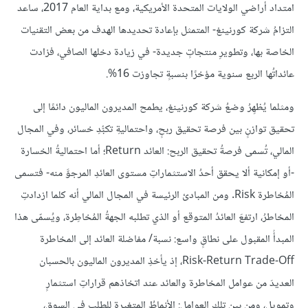
امتداد أراضي الولايات المتحدة الأمريكية، ومع بداية العام 2017، ساعد
التزامُ شركة كورنينغ- المتمثل بإعادة تحديدها الهدف من بعض التقنيات
الخاصة بها، وتطويرِ منتجاتٍ جديدة- في زيادة دخلها الصافي، فزادت
عائداتُها الربع سنوية مؤخرًا بنسبةٍ تجاوزت 16%.
ومثلما يُظهِرُ وضعُ شركة كورنينغ، يطمح المديرون الماليون دائمًا إلى
تحقيق توازنٍ بين فرصة تحقيق ربحٍ، واحتماليةِ تكبُّدِ خسائر، وفي المجال
المالي، تُسمى فرصةُ تحقيق الربح: العائد Return؛ أما احتماليةُ الخسارة
-أو إمكانية ألا يحقق أحدُ الاستثماراتِ مستوى العائدِ المرجوَّ منه- فتسمى
المُخاطرة Risk. ومن المبادئ الرئيسة في المجال المالي أنه كلما ازدادتِ
المخاطرُ، ارتفعَ العائدُ المتوقع أو الذي تطلبه الجهةُ المُخاطِرة، ويُسمّى هذا
المبدأُ المقبول على نطاقٍ واسع: نسبة/ مفاضلة العائد إلى المخاطرة
Risk-Return Trade-Off، إذ يأخذِ المديرون الماليون بالحسبان
العديدَ من عوامل المخاطرة والعائد عند اتخاذهم قراراتِ استثمارٍ
وتمويل، ومن بين تلك العوامل: الأنماطُ المتغيرة للطلب في السوق،