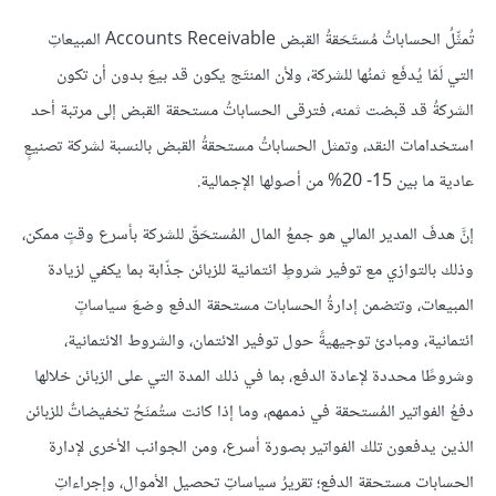
تُمثِّلُ الحساباتُ مُستَحَقةُ القبض Accounts Receivable المبيعاتِ
التي لَمّا يُدفَع ثمنُها للشركة، ولأن المنتَج يكون قد بيعَ بدون أن تكون
الشركةُ قد قبضت ثمنه، فترقى الحساباتُ مستحقة القبض إلى مرتبة أحد
استخدامات النقد، وتمثل الحساباتُ مستحقةُ القبض بالنسبة لشركة تصنيعٍ
عادية ما بين 15- 20% من أصولها الإجمالية.
إنَّ هدفَ المدير المالي هو جمعُ المال المُستحَقّ للشركة بأسرع وقتٍ ممكن،
وذلك بالتوازي مع توفير شروطٍ ائتمانية للزبائن جذّابة بما يكفي لزيادة
المبيعات، وتتضمن إدارةُ الحسابات مستحقة الدفع وضعَ سياساتٍ
ائتمانية، ومبادئ توجيهيةً حول توفير الائتمان، والشروط الائتمانية،
وشروطًا محددة لإعادة الدفع، بما في ذلك المدة التي على الزبائن خلالها
دفعُ الفواتير المُستحقة في ذممهم، وما إذا كانت ستُمنَحُ تخفيضاتٌ للزبائن
الذين يدفعون تلك الفواتير بصورة أسرع، ومن الجوانب الأخرى لإدارة
الحسابات مستحقة الدفع؛ تقريرُ سياساتِ تحصيل الأموال، وإجراءاتِ