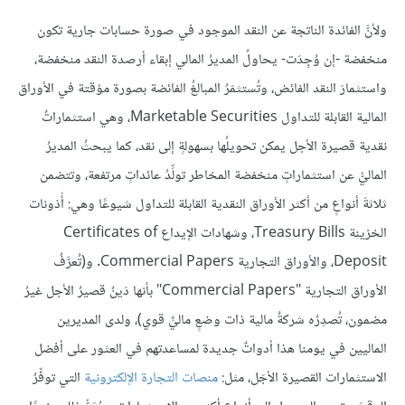
ولأنَّ الفائدة الناتجة عن النقد الموجود في صورة حسابات جارية تكون
منخفضة -إن وُجِدَت- يحاولُ المديرُ المالي إبقاء أرصدة النقد منخفضة،
واستثمارَ النقد الفائض، وتُستثمَرُ المبالغُ الفائضة بصورة مؤقتة في الأوراق
المالية القابلة للتداول Marketable Securities، وهي استثماراتٌ
نقدية قصيرة الأجل يمكن تحويلُها بسهولةٍ إلى نقد، كما يبحثُ المديرُ
الماليُّ عن استثماراتٍ منخفضة المخاطر تولِّدُ عائداتٍ مرتفعة، وتتضمن
ثلاثةَ أنواعٍ من أكثر الأوراق النقدية القابلة للتداول شيوعًا وهي: أُذونات
الخزينة Treasury Bills، وشهادات الإيداع Certificates of
Deposit، والأوراق التجارية Commercial Papers. و(تُعرَّفُ
الأوراق التجارية "Commercial Papers" بأنها دَينٌ قصيرُ الأجل غيرُ
مضمون، تُصدِرُه شركةٌ مالية ذات وضعٍ ماليٍّ قوي)، ولدى المديرين
الماليين في يومنا هذا أدواتٌ جديدة لمساعدتهم في العثور على أفضل
الاستثمارات القصيرة الأجَل، مثل:
منصات التجارة الإلكترونية
التي توفِّرُ