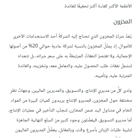
الأنظمة الأكثر كفاءة أكثرَ تحقيقًا للفائدة.
المخزون
يُعَدُّ شراءُ المخزون الذي تحتاج إليه الشركةُ أحدَ الاستخدامات الأخرى
للأموال، إذ يمثِّلُ المخزونُ بالنسبة لشركة عادية حوالي 20% من أصولها
الإجمالية، ولا تقتصرُ النفقاتُ المرتبطةُ به على سعر شرائه، بل تتعداه
لتشملَ نفقات طلب الحصول عليه، والتعاملِ معه، وتخزينِه، والفائدة
المترتبة عليه، وتأمينِه.
ولدى كلٍّ من مديري الإنتاج، والتسويق، والمديرين الماليين، وجهاتُ نظرٍ
مختلفة حول المخزون، فمديرو الإنتاج يريدون كمياتٍ كبيرة من المواد
الخام في متناول اليد ضمن المخازن، لتجنُّبِ التأخير في عملياتِ الإنتاج،
أما مديرو التسويق، فيفضِّلون وجود كثيرٍ منَ السِلَع النهائية الجاهزة
لتلبية طلبات الزبائن بأسرع وقت، وبالمقابل، يفضِّلُ المديرون الماليون