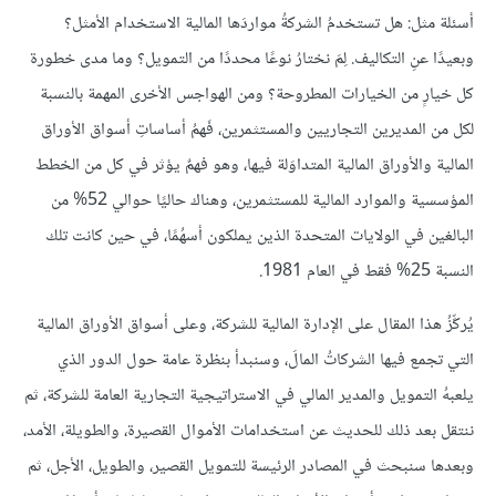
أسئلة مثل: هل تستخدمُ الشركةُ مواردَها المالية الاستخدام الأمثل؟
وبعيدًا عنِ التكاليف. لِمَ نختارُ نوعًا محددًا من التمويل؟ وما مدى خطورة
كل خيارٍ من الخيارات المطروحة؟ ومن الهواجس الأخرى المهمة بالنسبة
لكل من المديرين التجاريين والمستثمرين، فَهمُ أساساتِ أسواق الأوراق
المالية والأوراق المالية المتداوَلة فيها، وهو فهمٌ يؤثر في كل من الخطط
المؤسسية والموارد المالية للمستثمرين، وهناك حاليًا حوالي 52% من
البالغين في الولايات المتحدة الذين يملكون أسهُمًا، في حين كانت تلك
النسبة 25% فقط في العام 1981.
يُركِّزُ هذا المقال على الإدارة المالية للشركة، وعلى أسواق الأوراق المالية
التي تجمع فيها الشركاتُ المالَ، وسنبدأ بنظرة عامة حول الدور الذي
يلعبهُ التمويل والمدير المالي في الاستراتيجية التجارية العامة للشركة، ثم
ننتقل بعد ذلك للحديث عن استخدامات الأموال القصيرة، والطويلة، الأمد،
وبعدها سنبحث في المصادر الرئيسة للتمويل القصير، والطويل، الأجل، ثم