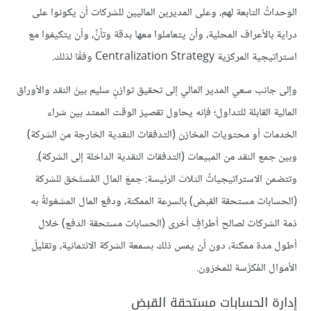
الوحداتُ التابعة لهم، وعلى المديرين الماليين للشركات أن يكونوا على
دراية بالأعراف المحلية، وأن يتعاملوا معها بدقة وتأنٍّ، وأن يتكيفوا مع
استراتيجية المركزية Centralization Strategy وفقًا لذلك.
وإلى جانب سعي المدير المالي إلى تحقيق توازنٍ سليم بينَ النقد والأوراق
المالية القابلة للتداول؛ فإنه يحاول تقصيرَ الوقت الممتد بين شراء
الخدمات أو محتويات المخازن (التدفقات النقدية الخارجة من الشركة)
وبين جمع النقد من المبيعات (التدفقات النقدية الداخلة إلى الشركة).
وتتضمن الاستراتيجياتُ الثلاث الرئيسة: جمعَ المال المُستَحَق للشركة
(الحسابات مستحقة القبض) بالسرعة الممكنة، ودفع المال المشغولةُ به
ذمة الشركات لصالح أطرافٍ أخرى (الحسابات مستحقة الدفع) خلال
أطول مدة ممكنة، دون أن يمس ذلك بسمعة الشركة الائتمانية، وتقليلَ
الأموال المُكرَّسة للمخزون.
إدارة الحسابات مستحقة القبض