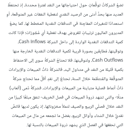
تضعُ الشركاتُ توقُّعاتٍ حول احتياجاتها من النقد لفترةٍ محددة، إذ تحتفظُ
العديد منها بحدٍّ أدنى من الرصيد النقدي لتغطية النفقات غير المتوقعة، أوِ
استعدادًا للتغيرات المفاجِئة في التدفقاتِ النقدية المخطط لها، كما يضعُ
المديرون الماليون ترتيباتٍ للقروضِ بهدف تغطية أي عُجُوزات؛ فإذا كانت
كمية التدفقات النقدية الواردة إلى داخل الشركة Cash Inflows،
وتوقيتها، مُطابِقَين بصورة قريبة لكمية التدفقات النقدية الخارجة منها
Cash Outflows، ولتوقيتها، فلا تحتاجُ الشركةُ سوى إلى الاحتفاظ
بكمية قليلة من النقد في متناول اليد، فالشركةُ ذاتُ المبيعات والإيرادات
المتوقَّعَة والمُنتظَمة خلال السنة، تحتاجُ إلى نقدٍ أقلَّ مما تحتاج شركةٌ
ذاتُ أنماط فصلية متباينة من المبيعات والإيرادات، فشركةُ دُمى (ألعاب)
مثلًا- والتي تشهد ذروةَ المبيعات في فصل الخريف- تنفق مبلغًا كبيرًا من
النقد خلال فصلَي الربيع والصيف لتملأَ مخزوناتِها، إذ يكون لديها فائضٌ
نقديٌّ خلال الشتاء وأوائل الربيع، بفضل ما تجمعه من مال من المبيعات
التي تحققها في الفصل الذي يشهد ذروة المبيعات بالنسبة لها.