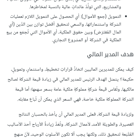
والمشاريع، التي تولِّدُ عائداتٍ عالية بالنسبة لمخاطرها.
التمويل (جمع الأموال): أي الحصول على التمويل اللازم لعمليات
الشركة واستثماراتها، والسعي لتحقيق أفضل توازن بين الدَّين (أي
المال المُقتَرَض) وبين حقوق الملكية، أي الأموال التي تُجمَع من بيع
الملكية في الشركة أو المشروع التجاري.
هدف المدير المالي
كيف يمكن للمديرين الماليين اتخاذُ قراراتِ تخطيطٍ، واستثمارٍ، وتمويلٍ،
حكيمة؟ يتمثل الهدف الرئيس للمدير المالي في زيادة قيمة الشركة لصالح
مالكيها، وتُقاس قيمةُ شركةٍ مملوكةٍ ملكية عامة بسعر سهمها؛ أما قيمة
الشركة المملوكة ملكية خاصة، فهي السعر الذي يمكن أن تُباع مقابله.
ولزيادة قيمة الشركة، فعلى المدير المالي أن يأخذ بالحسبان النتائج
القصيرة، والطويلة الأمد، لأعمال الشركة، وتُعَدُّ زيادةُ الأرباح أحدَ الأساليب
المُتَّبَعة لتحقيق ذلك، ولكنها يجب ألا تكون الأسلوبَ الوحيد، لأنّ منهجَ