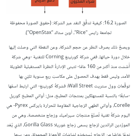
الصورة 16.2: كيفية تدفُّقِ النقد عبر الشركة: (حقوق الصورة محفوظة
لجامعة رايس "Rice"، أوبن ستاك "OpenStax").
ويصحُّ ذلك بصرف النظر عن حجم الشركة، وعن النقطة التي وصلت إليها
خلال دورة حياتها، ففي شركة كورنينغ Corning للتقنية -وهي شركة
أُسِّسَت منذ أكثر من 160 عامًا- تتبنى الإدارةُ النظرةَ المستقبليةَ الطويلة
الأمد، وليس فقط بهدف الحصول على مكاسبَ ربعِ سنوية تلبَّيَ بها
توقُّعاتِ وول ستريت Wall Street؛ فشركةُ كورنينغ- التي ارتبط اسمُها
-سابقًا- بالنسبة للمستهلكين بمنتجات المطبخ، مثل: أواني المطبخ كوريل
Corelle، وأواني الطهي الزجاجية المقاوِمة للحرارة بايركس Pyrex- هي
اليوم شركةُ تقنية تُصنِّعُ منتجاتِ سيراميك وزجاج متخصصة، وهي من
المورِّدين الرائدين لزجاج يسمى زجاج غوريلا Gorilla Glass، الذي يُعَد
نوعًا خاصًا من الزجاج يُستخدَم لشاشات الأجهزة المحمولة، ومن بينها