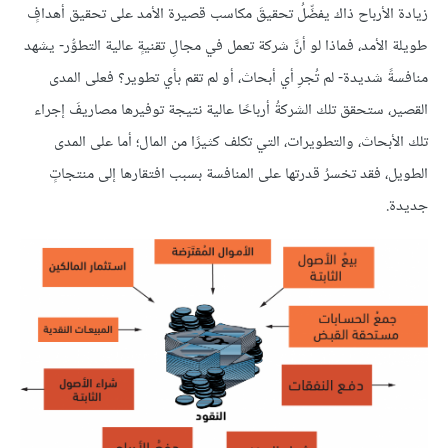
زيادة الأرباح ذاك يفضِّلُ تحقيقَ مكاسب قصيرة الأمد على تحقيق أهدافٍ
طويلة الأمد، فماذا لو أنَّ شركة تعمل في مجالِ تقنيةٍ عالية التطوُّر- يشهد
منافسةً شديدة- لم تُجرِ أي أبحاث، أو لم تقم بأي تطوير؟ فعلى المدى
القصير، ستحقق تلك الشركةُ أرباحًا عالية نتيجة توفيرها مصاريفَ إجراء
تلك الأبحاث، والتطويرات، التي تكلف كثيرًا من المال؛ أما على المدى
الطويل، فقد تخسرُ قدرتها على المنافسة بسبب افتقارها إلى منتجاتٍ
جديدة.