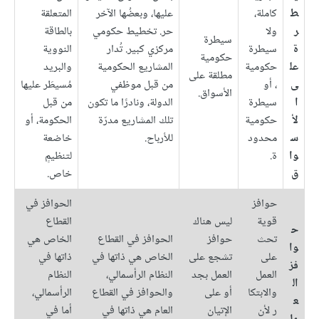
ط
كاملة،
عليها، وبعضُها الآخر
المتعلقة
ر
ولا
حر. تخطيط حكومي
بالطاقة
سيطرة
ة
سيطرة
مركزي كبير. تُدار
النووية
حكومية
عل
حكومية
المشاريع الحكومية
والبريد
مطلقة على
ى
، أو
من قبل موظفي
مُسيطَر عليها
الأسواق.
ا
سيطرة
الدولة، ونادرًا ما تكون
من قبل
لأ
حكومية
تلك المشاريع مدرّة
الحكومة، أو
س
محدود
للأرباح.
خاضعة
وا
ة.
لتنظيمٍ
ق
خاص.
حوافز
الحوافز في
قوية
ليس هناك
القطاع
ح
تحث
حوافز
الحوافز في القطاع
الخاص هي
وا
على
تشجع على
الخاص هي ذاتها في
ذاتها في
فز
العمل
العمل بجد
النظام الرأسمالي،
النظام
ال
والابتكا
أو على
والحوافز في القطاع
الرأسمالي،
ع
ر لأن
الإتيان
العام هي ذاتها في
أما في