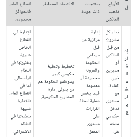
ما
الأرباح
بمنتجات
الاقتصاد المخطط.
القطاع العام،
ل
تذهب
ذات جودة.
فالحوافز
للمالكين
محدودة.
يُدار كل
إدارة
الإدارة في
مشروع
مركزية من
القطاع
من قِبل
قبل
الخاص
إد
المالكين
موظفي
شبيهة
ار
أو
الحكومة.
بنظيرتها في
ة
تخطيط وتنظيمٌ
مديرين
والمرونة
النظام
ال
حكومي كبير.
ذوي
محدودة أو
الرأسمالي.
م
وموظفو الحكومة هم
كفاءة،
معدومة
أما في
ش
من يتولى إدارة
مع
فيما يخص
القطاع العام،
ار
المشاريع الحكومية.
مستوى
عملية اتخاذ
فالإدارة
ي
تدخل
القرارات
شبيهة
ع
حكومي
على
بنظيرتها في
منخف
مستوى
النظام
ض.
المعمل.
الاشتراكي.