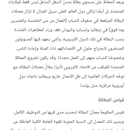
ويعد الحفاظُ على مستوى بطالةٍ متدنٍّ الشغلَ الشاغلَ ليس فقط للولايات
المتحدة، بل أيضًا لباقي دول العالم. فعلى سبيل المثال، لا تزال معدلات
البطالة المرتفعة في صفوف الشباب (العمال من سن الخامسة والعشرين
وما فوق) في إيطاليا وإسبانيا واليونان تقف وراء المظاهرات المُندّدة
بنسب البطالة في تلك الدول الأوروبية، والتي يجهد فيها المسؤولون
المنتخَبون لاجتراحِ حلولٍ في اقتصاداتهم ذات الصلة وإعادة الناس،
وخصوصًا الشبابَ منهم، إلى العمل مجددًا. وقد يكون لخروجِ المملكة
المتحدة المُرتَقَب من الاتحاد الأوروبي تأثيرًا يطالُ معدلات البطالة، مع
توجُّه الشركات العالمية إلى نقلِ الأعمال خارج بريطانيا باتجاه دولٍ
أوروبية مركزية، مثل بولندا.
قياس البطالة
تقيس الحكومةُ معدَّلَ البطالة لتحديد مدى قربها من التوظيف الكامل،
ويشير ذلك المعدل إلى النسبة المئوية للقوة العاملة الكلية العاطلة عن