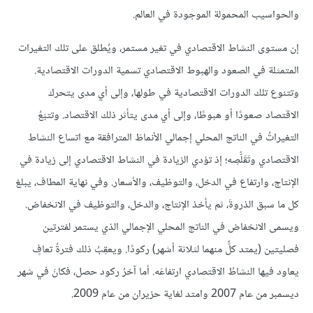
والحواسيب المحمولة الموجودة في العالم.
إن مستوى النشاط الاقتصادي في تغير مستمر، ويُطلق على تلك التغيرات
المتمثلة في الصعود والهبوط الاقتصادي تسمية الدورات الاقتصادية.
وتتنوع تلك الدورات الاقتصادية في طولها، وإلى أي مدى يتحرك
الاقتصاد صعودًا أو هبوطًا، وإلى أي مدى يتأثر ذلك الاقتصاد. وتتبَعُ
التغيراتُ في الناتج المحلي إجمالي الأنماطَ المترافقة مع اتساع النشاط
الاقتصادي وتَقَلُّصِه؛ إذ تؤدي الزيادة في النشاط الاقتصادي إلى زيادة في
الإنتاج، وارتفاع في الدخل، والتوظيف، والأسعار. وفي نهاية المطاف، يبلغ
كل ما سبق الذروةَ، ثم يأخذ الإنتاج، والدخل، والتوظيف في الانخفاض.
ويسمى الانخفاض في الناتج المحلي الإجمالي الذي يستمر لفترتين
فصليتين (يمتد كلٌّ منهما لثلاثة أشهر) ركودًا. ويعقِبُ ذلك فترةُ تعافٍ
يعاود فيها النشاطُ الاقتصادي ارتفاعَه. أما آخرُ ركود حصل، فكانَ في شهر
ديسمبر من عام 2007 وامتد لغاية حزيران من عام 2009.