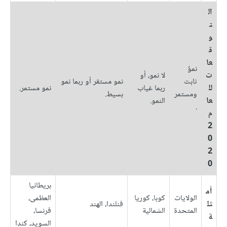
ال
ت
و
ق
عا
نموٌ
ت
لا نمو، أو
ثابت
نمو مستقر أو ربما نمو
لل
ربما غياب
نمو مستمر.
ومستمر
بسيط.
عا
النمو.
.
م
2
0
2
0
بريطانيا
أم
الولايات
كوبا، كوريا
العظمى،
ثل
فنلندا، الهند
المتحدة
الشمالية
فرنسا،
ة
السويد، كندا