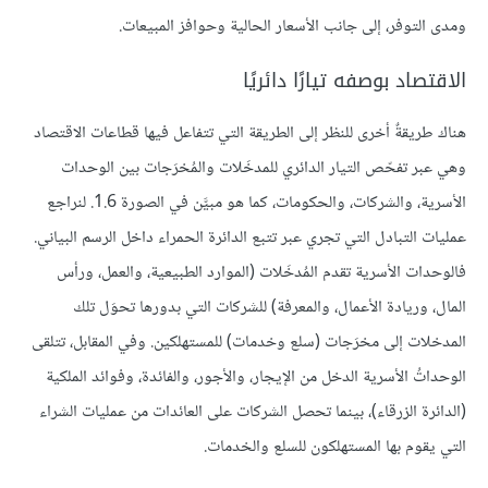
ومدى التوفر، إلى جانب الأسعار الحالية وحوافز المبيعات.
الاقتصاد بوصفه تيارًا دائريًا
هناك طريقةٌ أخرى للنظر إلى الطريقة التي تتفاعل فيها قطاعات الاقتصاد
وهي عبر تفحّص التيار الدائري للمدخَلات والمُخرَجات بين الوحدات
الأسرية، والشركات، والحكومات، كما هو مبيَّن في الصورة 1.6. لنراجع
عمليات التبادل التي تجري عبر تتبع الدائرة الحمراء داخل الرسم البياني.
فالوحدات الأسرية تقدم المُدخَلات (الموارد الطبيعية، والعمل، ورأس
المال، وريادة الأعمال، والمعرفة) للشركات التي بدورها تحوَل تلك
المدخلات إلى مخرَجات (سلع وخدمات) للمستهلكين. وفي المقابل، تتلقى
الوحداتُ الأسرية الدخل من الإيجار، والأجور، والفائدة، وفوائد الملكية
(الدائرة الزرقاء)، بينما تحصل الشركات على العائدات من عمليات الشراء
التي يقوم بها المستهلكون للسلع والخدمات.