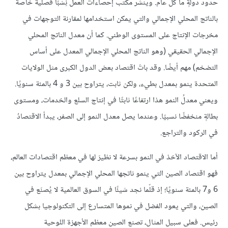
حدود دولةٍ ما كل عام. وينشر مكتب إحصاءات العمل نِسَبًا فصلية خاصة
بالناتج المحلي الإجمالي والتي يمكن استخدامها لمقارنة التوجهات في
مخرجات الإنتاج على المستوى الوطني. كما أن معدل الناتج المحلي
الإجمالي الحقيقي (وهو الناتج المحلي الإجمالي المعدل على أساس
التضخم) مهم أيضًا. وقد باتَ اقتصاد بعض الدول الكبرى مثل الولايات
المتحدة ينمو بمعدل بطيء، ولكن ثابت، يتراوح بين 3 و 4 بالمئة سنويًا.
ويعني معدلُ النمو هذا ارتفاعًا ثابتًا في إنتاج السلع والخدمات، ومستوى
بطالةٍ منخفضًا نسبيًا. وعندما يصل معدل النمو إلى الصفر، يبدأ الاقتصادُ
في الركود والتراجع.
أما الاقتصاد الآخذ في النمو بسرعة لا نظيرَ لها في معظم اقتصادات العالم،
فهو اقتصاد الصين التي ينمو ناتجها المحلي الإجمالي بمعدل يتراوح بين
6 و7 بالمئة سنويًا؛ إذ قلّما نجد شيئًا في السوق العالمية لا يُصنَع في
الصين، والتي يعود الفضل في نموها المتسارع إلى التكنولوجيا بشكل
رئيس. فعلى سبيل المثال، تصنع الصين معظم الأجهزة اللوحية