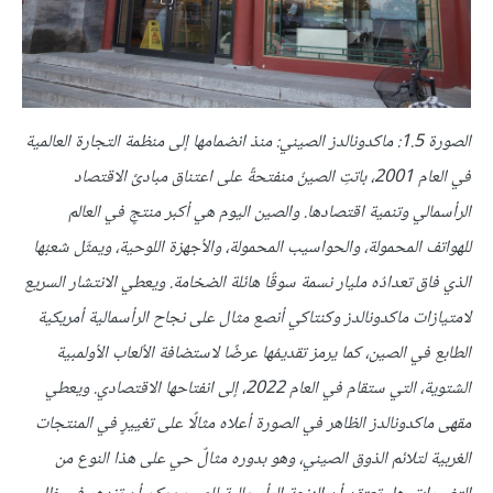
الصورة 1.5: ماكدونالدز الصيني: منذ انضمامها إلى منظمة التجارة العالمية
في العام 2001، باتتِ الصينُ منفتحةً على اعتناق مبادئ الاقتصاد
الرأسمالي وتنمية اقتصادها. والصين اليوم هي أكبر منتجٍ في العالم
للهواتف المحمولة، والحواسيب المحمولة، والأجهزة اللوحية، ويمثّل شعبُها
الذي فاق تعدادُه مليار نسمة سوقًا هائلة الضخامة. ويعطي الانتشار السريع
لامتيازات ماكدونالدز وكنتاكي أنصع مثال على نجاح الرأسمالية أمريكية
الطابع في الصين، كما يرمز تقديمُها عرضًا لاستضافة الألعاب الأولمبية
الشتوية، التي ستقام في العام 2022، إلى انفتاحها الاقتصادي. ويعطي
مقهى ماكدونالدز الظاهر في الصورة أعلاه مثالًا على تغييرٍ في المنتجات
الغربية لتلائم الذوق الصيني، وهو بدوره مثالٌ حي على هذا النوع من