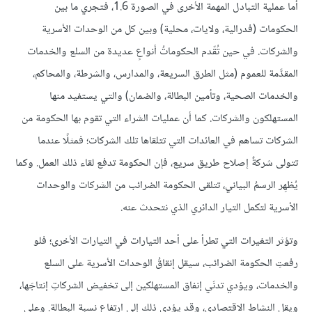
أما عملية التبادل المهمة الأخرى في الصورة 1.6، فتجري ما بين
الحكومات (فدرالية، ولايات، محلية) وبين كل من الوحدات الأسرية
والشركات. في حين تُقّدم الحكوماتُ أنواعٍ عديدة من السلع والخدمات
المقدَّمة للعموم (مثل الطرق السريعة، والمدارس، والشرطة، والمحاكم،
والخدمات الصحية، وتأمين البطالة، والضمان) والتي يستفيد منها
المستهلكون والشركات. كما أن عمليات الشراء التي تقوم بها الحكومة من
الشركات تساهم في العائدات التي تتلقاها تلك الشركات؛ فمثلًا عندما
تتولى شركةٌ إصلاح طريق سريع، فإن الحكومة تدفع لقاء ذلك العمل. وكما
يُظهِر الرسمُ البياني، تتلقى الحكومة الضرائب من الشركات والوحدات
الأسرية لتكمل التيار الدائري الذي نتحدث عنه.
وتؤثر التغيرات التي تطرأ على أحد التيارات في التيارات الأخرى؛ فلو
رفعتِ الحكومة الضرائب، سيقل إنقاقُ الوحدات الأسرية على السلع
والخدمات، ويؤدي تدنَي إنفاق المستهلكين إلى تخفيض الشركاتِ إنتاجَها،
ويقل النشاط الاقتصادي، وقد يؤدي ذلك إلى ارتفاع نسبة البطالة. وعلى