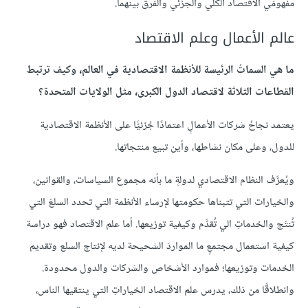
مفهومَي الاقتصاد الكلي والجزئي والفرق بينهما.
عالم الأعمال وعلم الاقتصاد
ما هي السماتُ الرئيسة للأنظمة الاقتصادية في العالم، وكيف ترتبط
القطاعات الثلاثة لاقتصاد الدول الكبرى، مثل الولايات المتحدة؟
يعتمد نجاحُ شركات الأعمالٍ اعتمادًا جُزئيًّا على الأنظمة الاقتصادية
للدول، وعلى مكان نشاطها، وأين تبيع منتجاتها.
ويُعرَّف النظام الاقتصادي لدولةٍ ما بأنه مجموع السياسات، والقوانين،
والخيارات التي تتبناها حكومتها لإرساء الأنظمة التي تحدد السلعَ التي
تُنتَج والخدماتِ الي تُقدَّم وكيفية توزيعها. أما علم الاقتصاد فهو دراسة
كيفية استعمال مجتمعٍ ما المواردَ الشحيحة لديه لإنتاج السلع وتقديم
الخدمات وتوزيعها؛ فموارد الأشخاص والشركات والدول محدودة.
وانطلاقًا من ذلك، يدرس علم الاقتصاد الخياراتِ التي ينتقيها الناس،