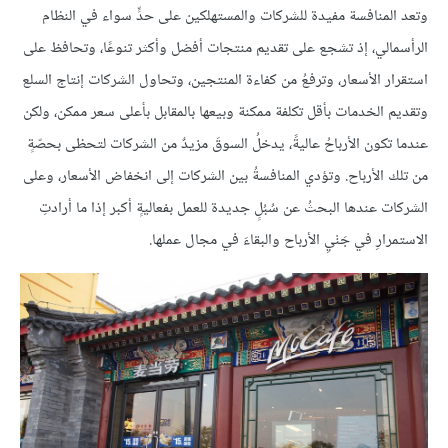
وتعد المنافسة مفيدة للشركات والمستهلكين على حدٍّ سواء في النظام
الرأسمالي، إذ تشجع على تقديم منتجات أفضل وأكثر تنوعًا، وتحافظ على
استقرار الأسعار، وترفعُ من كفاءة المنتجين، وتحاول الشركات إنتاج السلع
وتقديم الخدمات بأقل تكلفة ممكنة وبيعها بالمقابل بأعلى سعر ممكن، ولكن
عندما تكون الأرباحُ عاليةً، يدخلُ السوقَ مزيدٌ من الشركات لتحظى بحصّةٍ
من تلك الأرباح. وتؤدي المنافسةُ بين الشركات إلى انخفاض الأسعار، وعلى
الشركات عندها البحثُ عن سُبُلٍ جديدة للعمل بفعاليةٍ أكبر إذا ما أرادتِ
الاستمرارِ في جَنْيِ الأرباح والبقاءَ في مجال عملها.