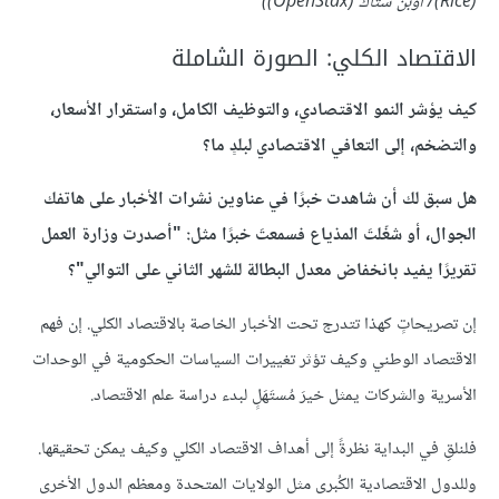
(Rice)/ أوبن ستاك (OpenStax))
الاقتصاد الكلي: الصورة الشاملة
كيف يؤشر النمو الاقتصادي، والتوظيف الكامل، واستقرار الأسعار،
والتضخم، إلى التعافي الاقتصادي لبلدٍ ما؟
هل سبق لك أن شاهدت خبرًا في عناوين نشرات الأخبار على هاتفك
الجوال، أو شغّلتَ المذياع فسمعتَ خبرًا مثل: "أصدرت وزارة العمل
تقريرًا يفيد بانخفاض معدل البطالة للشهر الثاني على التوالي"؟
إن تصريحاتٍ كهذا تتدرج تحت الأخبار الخاصة بالاقتصاد الكلي. إن فهم
الاقتصاد الوطني وكيف تؤثر تغييرات السياسات الحكومية في الوحدات
الأسرية والشركات يمثل خيرَ مُستَهَلٍ لبدء دراسة علم الاقتصاد.
فلنلقِ في البداية نظرةً إلى أهداف الاقتصاد الكلي وكيف يمكن تحقيقها.
وللدول الاقتصادية الكُبرى مثل الولايات المتحدة ومعظم الدول الأخرى