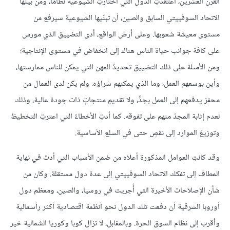
القرن العشرين، اعتقدتِ الدول التي اختارتِ الشيوعية نظامًا، ومن بينها
الاتحاد السوفييتي السابق والصين، أن تبنّيها الشيوعية سيرفع من
مستوى معيشة شعوبها. وعلى أرض الواقع، أدى التضييق الذي مورس
على كافة جوانب حياة الناس هناك إلى انخفاض في مستوى الإنتاجية؛
ومن الأمثلة على ذلك التضييق تحديدُ المهن التي يمكن للناس ممارستها،
وأين بوسعهم العمل، وما الذي يمكنهم شراؤه. ولم يكن لدى العمال من
محفز يدفعهم إلى العمل بجدٍّ، ولا تقديمِ منتجاتٍ ذات جودة عالية، وذلك
لعدم إثابة المجدّ منهم على تفوقه. كما أدتِ الأخطاءُ التي اعترتِ التخطيطَ
وتوزيعَ الموارد إلى نقصٍ حتى في السلع الأساسية.
وقد كانتِ العوامل المذكورة أعلاه من ضمن الأسباب التي أدت في نهاية
المطاف إلى تفكك الاتحاد السوفييتي إلى عدة دول مستقلة. وكان من
شأن الإصلاحات الأخيرة التي أُجريت في روسيا، والصين، ومعظم دول
أوروبا الشرقية أن دفعت تلك الدول نحو أنظمة اقتصادية أكثر رأسمالية
وأقرب إلى نظام السوق الحرة. وبالمقابل، لا تزال كوبا وكوريا الشمالية خير