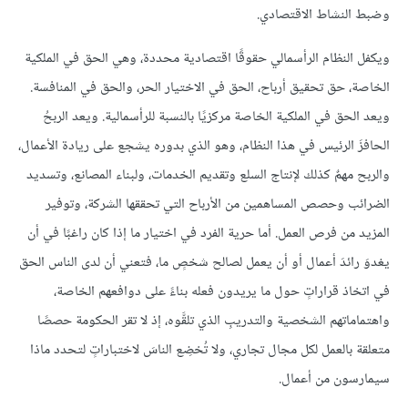
وضبط النشاط الاقتصادي.
ويكفل النظام الرأسمالي حقوقًا اقتصادية محددة، وهي الحق في الملكية
الخاصة، حق تحقيق أرباح، الحق في الاختيار الحر، والحق في المنافسة.
ويعد الحق في الملكية الخاصة مركزيًا بالنسبة للرأسمالية. ويعد الربحُ
الحافزَ الرئيس في هذا النظام، وهو الذي بدوره يشجع على ريادة الأعمال،
والربح مهمٌ كذلك لإنتاج السلع وتقديم الخدمات، ولبناء المصانع، وتسديد
الضرائب وحصص المساهمين من الأرباح التي تحققها الشركة، وتوفير
المزيد من فرص العمل. أما حرية الفرد في اختيار ما إذا كان راغبًا في أن
يغدوَ رائدَ أعمال أو أن يعمل لصالح شخصٍ ما، فتعني أن لدى الناس الحق
في اتخاذ قراراتٍ حول ما يريدون فعله بناءً على دوافعهم الخاصة،
واهتماماتهم الشخصية والتدريبِ الذي تلقَّوه، إذ لا تقر الحكومة حصصًا
متعلقة بالعمل لكل مجال تجاري، ولا تُخضِع الناسَ لاختباراتٍ لتحدد ماذا
سيمارسون من أعمال.