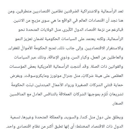
تعد الرأسمالية والاشتراكية الصّرفتين نظامين اقتصاديين متطرفين، ومن
هنا نجد أن اقتصادات العالم في الواقع ما هي سوى مزيجٍ من الاثنين.
فبالرغم من نزعة اقتصاد الدول الكُبرى، مثل الولايات المتحدة نحو
الرأسمالية، ولكنه يعتمد على السياسات الحكومية لضمان تعزيز النمو
والاستقرار الاقتصاديين. وإلى جانب ذلك، تمنح الحكومةُ الأموالَ للفقراء،
والعاطلين عن العمل، وكبار السن، وذوي الإعاقة، وذلك عبر السياسات
والقوانين ذات الصلة. وقد أنتجتِ الرأسمالية الأمريكية بعضَ المؤسسات
العظمى على هيئة شركاتٍ، مثل جنرال موتورز ومايكروسوفت. وبغرض
حماية فئتَي الشركات الصغيرة ورواد الأعمال المبتدئين، تبنّتِ الحكومةُ
تشريعاتٍ تُلزِم بموجبها الشركاتِ العملاقةَ بالتنافس العادل مع المنافسين
الصغار.
ويطلق على دول مثل كندا، والسويد، والمملكة المتحدة وغيرها، تسمية
الدول ذات الاقتصاد المختلط؛ أي إنها تطبق أكثر من نظامٍ اقتصادي واحد.