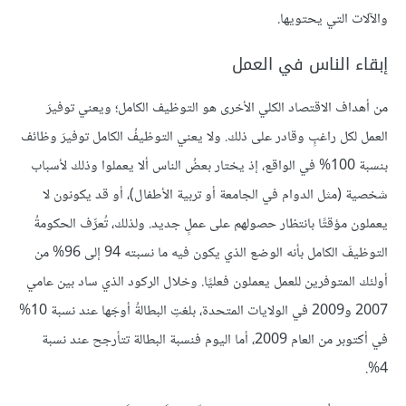
والآلات التي يحتويها.
إبقاء الناس في العمل
من أهداف الاقتصاد الكلي الأخرى هو التوظيف الكامل؛ ويعني توفيرَ
العمل لكل راغبٍ وقادر على ذلك. ولا يعني التوظيفُ الكامل توفيرَ وظائف
بنسبة 100% في الواقع، إذ يختار بعضُ الناس ألا يعملوا وذلك لأسباب
شخصية (مثل الدوام في الجامعة أو تربية الأطفال)، أو قد يكونون لا
يعملون مؤقتًا بانتظار حصولهم على عملٍ جديد. ولذلك، تُعرِّف الحكومةُ
التوظيفَ الكامل بأنه الوضع الذي يكون فيه ما نسبته 94 إلى 96% من
أولئك المتوفرين للعمل يعملون فعليًا. وخلال الركود الذي ساد بين عامي
2007 و2009 في الولايات المتحدة، بلغتِ البطالةُ أوجَها عند نسبة 10%
في أكتوبر من العام 2009، أما اليوم فنسبة البطالة تتأرجح عند نسبة
4%.