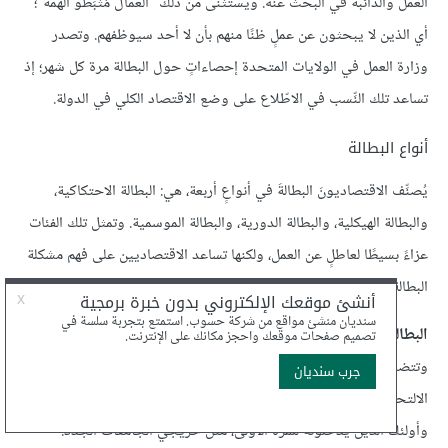
العمل والدائبة في البحث عنه. ويُستثنى من ذلك "العمالُ مُثبَطو الهمة"؛
أي الذين لا يبحثون عن عملٍ ظنًا منهم بأن لا أحد سيوظفهم. وتصدر
وزارة العمل في الولايات المتحدة إحصاءاتٍ حول البطالة مرة كل شهر؛ إذ
تساعد تلك النِّسب في الاطّلاع على وضع الاقتصاد الكلي في الدولة.
أنواع البطالة
يُصنِّف الاقتصاديونَ البطالةَ في أنواعٍ أربعة، هي: البطالة الاحتكاكية،
والبطالة الهيكلية، والبطالة الدورية، والبطالة الموسمية. وتمثل تلك الفئات
عزاءً بسيطًا لعاطلٍ عن العمل، ولكنها تساعد الاقتصاديين على فهم مشكلة
البطالة في بلدنا.
البطالة الاحتكاكية:
هي بطالة قصيرة الأمد ولا ترتبط بالدورة الاقتصادية.
وتتضمن أولئك الذين لا يعملون في الوقت الراهن، بينما ينتظرون
الالتحاق بعملٍ أفضل. كما تضم أولئك الذين يعاودون دخول سوق العمل،
وأولئك الذين يدخلونه للمرة الأولى، مثل خريجي الجامعات الجدد.