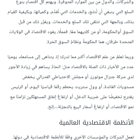
والشركات، والدول من بين الموارد المتوفرة. ويهتم كل اقتصادٍ بنوع
السلع التي ينبغي أن تُنتَج، والخدمات التي تُقدَّم، وكمياتها، وبكيفية القيام
بذلك، وبالجهة التي تتلقى تلك السلع والخدمات. ويقرَّر ذلك من قبل
السوق أوالحكومة، أو من كلتيهما معًا. فمملًا، يقود الاقتصادَ في الولايات
المتحدة طرفان، هما الحكومةُ ونظامُ السوق الحرة.
وربما تعلمُ عن علم الاقتصاد أكثر مما تدرك؛ إذ يتناهى إلى مسامعك يوميًا
عدد من الأخبار ذات الصلة بالاقتصاد مثل: اتحادٌ يساهم في زيادة الأجور
لدى شركة جنرال موتورز، أو مجلسُ الاحتياطي الفدرالي يخفض
مستويات الفائدة، أو وول ستريت يحطم رقمًا قياسيًا اليوم، أو الرئيس
يقترح تخفيضًا على ضريبة الدخل، أو ارتفاعُ إنفاق المستهلكين تزامنًا مع
نمو الاقتصاد، أو ارتفاعُ أسعار البيع بالتجزئة…إلخ.
الأنظمة الاقتصادية العالمية
تعمل الشركات والمؤسسات الأخرى وفقًا للأنظمة الاقتصادية في دولها.