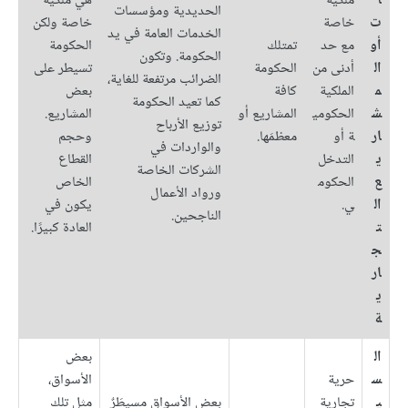
ا
ملكية
هي ملكية
الحديدية ومؤسسات
ت
خاصة
خاصة ولكن
الخدمات العامة في يد
أو
مع حد
تمتلك
الحكومة
الحكومة. وتكون
ال
أدنى من
الحكومة
تسيطر على
الضرائب مرتفعة للغاية،
م
الملكية
كافة
بعض
كما تعيد الحكومة
ش
الحكومي
المشاريع أو
المشاريع.
توزيع الأرباح
ار
ة أو
معظمَها.
وحجم
والواردات في
ي
التدخل
القطاع
الشركات الخاصة
ع
الحكوم
الخاص
ورواد الأعمال
ال
ي.
يكون في
الناجحين.
ت
العادة كبيرًا.
ج
ار
ي
ة
ال
بعض
س
حرية
الأسواق،
ي
تجارية
بعض الأسواق مسيطَرٌ
مثل تلك