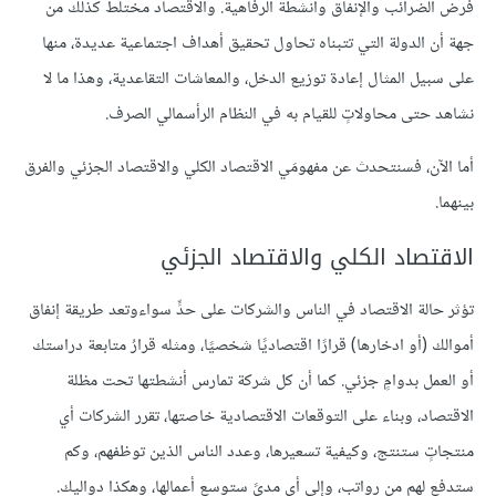
فرض الضرائب والإنفاق وأنشطة الرفاهية. والاقتصاد مختلط كذلك من
جهة أن الدولة التي تتبناه تحاول تحقيق أهداف اجتماعية عديدة، منها
على سبيل المثال إعادة توزيع الدخل، والمعاشات التقاعدية، وهذا ما لا
نشاهد حتى محاولاتٍ للقيام به في النظام الرأسمالي الصرف.
أما الآن، فسنتحدث عن مفهومَي الاقتصاد الكلي والاقتصاد الجزئي والفرق
بينهما.
الاقتصاد الكلي والاقتصاد الجزئي
تؤثر حالة الاقتصاد في الناس والشركات على حدٍّ سواءوتعد طريقة إنفاق
أموالك (أو ادخارها) قرارًا اقتصاديًا شخصيًا، ومثله قرارُ متابعة دراستك
أو العمل بدوامٍ جزئي. كما أن كل شركة تمارس أنشطتها تحت مظلة
الاقتصاد، وبناء على التوقعات الاقتصادية خاصتها، تقرر الشركات أي
منتجاتٍ ستنتج، وكيفية تسعيرها، وعدد الناس الذين توظفهم، وكم
ستدفع لهم من رواتب، وإلى أي مدىً ستوسع أعمالها، وهكذا دواليك.