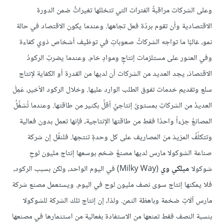
وعلى الشركات مراقبةُ الفترات التي تتخللها تغيراتٌ ضمن الدورة
الاقتصادية وأن تقوم بردّة فعل تجاهها. وعندما يكون الاقتصاد في حالة
نمو، غالبًا ما تواجه الشركاتُ صعوباتٍ في توظيف أشخاص ذوي كفاءة
وفي العثور على مستلزمات إنتاجٍ وموادٍ خام. وعندما يضربُ الركودُ
الاقتصادَ، يجد العديد من الشركات أن لديها من القدرة أو الكفاية لإنتاج
سلع وتقديم خدمات تفوق الطلب الوارد عليها. وخلال الركود الأخير، عَمِلَ
العديدُ من الشركاتِ بمستوىً إنتاجيِّ أقلِّ بكثير من طاقتها. وعندما تُشغِّلُ
المصانعُ جزءاً واحدًا فقط من طاقتها الإنتاجية، فإنها تعمل بدون فعالية
وتتكلّفُ المزيدَ منَ المصاريف على كل وحدةٍ تنتجها. فلنقُل إن شركة
صناعة الشوكولا مارس لديها مصنعٌ ضخم بوسعها إنتاج مليون لوحِ
شوكولا
ميلكي وي
(Milky Way) في اليوم الواحد، ولكن بسبب الركود،
فلا يمكنها إنتاج سوى نصف مليون لوح في اليوم. ويستعمل مصنع شركة
مارس آلاتٍ ضخمة وباهظة الثمن. ولذا، إن إنتاج تلك الشركة للشوكولا
بنسبة النصف فقط تمنعها من الاستفادة بفعالية من استثمارها في مصنعها