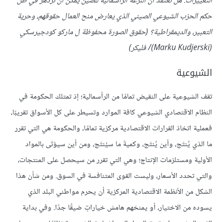
التغييرات. هل تعتقد أن النزعة الرأسمالية للصين يمكن أن تزدهر في ظل
حكم الحزب الشيوعي الصيني الذي يعارض منح العمال حقوقهم، وحرية
التعبير، والديمقراطية؟ (حقوق الصورة محفوظة ل ماركو كودجيرسكي
(Marku Kudjerski)/ فليكر)
الشيوعية
تقف الشيوعية على النقيض تمامًا من الرأسمالية؛ إذ تمتلك الحكومة في
النظام الاقتصادي الشيوعي كافة الموارد وتسيطر على كل الأسواق تقريبًا،
فعملية اتخاذ القرارات الاقتصادية مركزية تمامًا، والحكومة هي التي تقرر
ما الذي يُنتَج، وأين يُنتَج، وكميةَ ما سيُنتَج، ومن أين سيؤتَى بالمواد
الأولية ومستلزمات الإنتاج؛ وهي التي تقرر من سيحصل على المنتجات،
والتي تحدد الأسعار، وليست القوى المتنافسة في السوق. ومن شأن هذا
الشكل من الأنظمة الاقتصادية المركزية أن يحرم مواطني البلد الذي
يسوده من الاختيار، أو يمنحَهم هامش خياراتٍ ضيقًا جدًا. وفي بداية