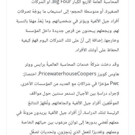
المحاسبة العامة الأربع الكِبار Big Four، أو الشركات
الصغيرة، أو متوسطة الحجم- إلى استيعاب ما يوجِّهُ تصرفاتِ
أفراد جيل الألفية ويؤثر في شخصياتهم، وما يُعَدُّ مهمًا بالنسبة
لهم، ويجعلهم يبحثون عن فرصٍ جديدة داخل المؤسسة
وخارجها، إضافة إلى أنَّ على تلك الشركاتِ اليوم فهمُ كيفية
الحفاظ على أولئك الأفراد.
وقد دخلت شركةُ خدماتِ المحاسبة العالميةُ برايس ووتر
هاوس كوبرز PricewaterhouseCoopers، اختصارً:
Pwc مؤخرًا في شراكاتٍ مع العديد من المؤسسات الأخرى،
لإجراء دراسةٍ بين الأجيال تستمر سنتين حول مواقف
الموظَّفِينَ، أفرادِ جيل الألفية واتجاهاتهم، وتُظهِرُ النتائجُ
الرئيسة لتلك الدراسة، أنَّ أفراد جيل الألفية يريدون مرونةً في
عملهم تُفضي بدورها إلى توازنٍ مرغوب بين حياتهم الخاصة
وعملهم، وتقديرًا للعمل الذي يُنجِزون، وتحدياتٍ تصقُل