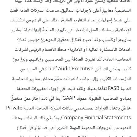
خاضعًا لتنظيمٍ رسميّ للمرة الأولى في تاريخه، وقد أرسَت هذه البيئةُ
التنظيميةُ معاييرَ أعلى لإجراءاتِ التدقيق، ساعدت الشركاتِ العامة فعليًا
على ضبط إجراءاتِ إعداد التقارير المالية، وذلك على الرغم من التكاليف
الإضافية، وساعات العمل الزائدة، التي ظهرتِ الحاجةُ إليها التزامًا بقانون
ساربينز أوكسلي، وقد أصبح قطاعُ التدقيق الجوهريُّ -وليس قطاع
خدمات الاستشارة المالية أو الإدارية- محطَّ الاهتمام الرئيس لشركات
المحاسبة العامة، كما تغيرتِ العلاقةُ بين المحاسبين وزبائنهم، وبَرزَ دورُ
كبير موظفي التدقيق Chief Audit Executive في العديد من
المؤسسات الكبرى، وإلى جانب ذلك، فقد حقَّقَ مجلسُ معايير المحاسبة
المالية FASB تقدُّمًا بطيئًا، ولكنه ثابت، في إجراء التغييرات المتعلقة
بمبادئ المحاسبة المقبولة عمومًا GAAP، بما في ذلك إطارُ عملٍ منفصلٌ
خاصٌ باتخاذ القرارات لمستخدمي بيانات الشركة الخاصة المالية Private
Company Finincial Statements، ولمُعِدّي تلك البيانات، وهناك
العديد من التوجهات الحديثة المهمة الأخرى التي قد تؤثر في قطاع