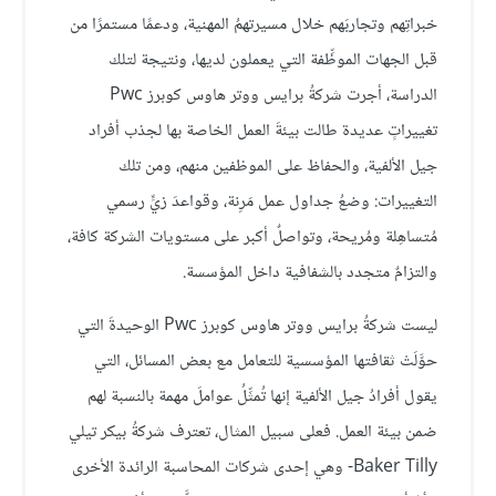
خبراتِهم وتجاربَهم خلال مسيرتهمُ المهنية، ودعمًا مستمرًا من
قبل الجهات الموظِّفة التي يعملون لديها، ونتيجة لتلك
الدراسة، أجرت شركةُ برايس ووتر هاوس كوبرز Pwc
تغييراتٍ عديدة طالت بيئةَ العمل الخاصة بها لجذب أفراد
جيل الألفية، والحفاظ على الموظفين منهم، ومن تلك
التغييرات: وضعُ جداول عمل مَرِنة، وقواعدَ زيٍّ رسمي
مُتساهِلة ومُريحة، وتواصلٌ أكبر على مستويات الشركة كافة،
والتزامٌ متجدد بالشفافية داخل المؤسسة.
ليست شركةُ برايس ووتر هاوس كوبرز Pwc الوحيدةَ التي
حوَّلَتْ ثقافتها المؤسسية للتعامل مع بعض المسائل، التي
يقول أفرادُ جيل الألفية إنها تُمثِّلُ عواملَ مهمة بالنسبة لهم
ضمن بيئة العمل. فعلى سبيل المثال، تعترف شركةُ بيكر تيلي
Baker Tilly- وهي إحدى شركات المحاسبة الرائدة الأخرى