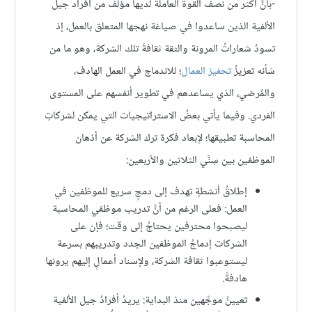
-بأنَّ أكثر من نصف القوة العاملة لديها مؤلَّف من أفراد جيل
الألفية الذين ساعدوا في صياغة نهجها المتعلق بالعمل، إذ
تسودُ شعاراتُ المرونة والثقة ثقافةَ تلك الشركة، وهو ما من
شأنه تعزيزُ
تحفيز العمال
؛ للاندماج في العمل الهادف،
والمُرضي، الذي يساعدهم في تطوير أنفسهم على المستوى
الفردي. وفيما يأتي بعضُ الاستراتيجيات التي يمكن لشركاتِ
المحاسبة تطبيقها؛ لإبعاد فكرة ترك الشركة عن أذهان
الموظفين بين سِنَّي الثلاثين والأربعين:
إطلاقُ أنشطةٍ تهدف إلى دمجٍ سريع للموظفين في
العمل: فعلى الرغم من أنَّ تدريب موظفي المحاسبة
ليصبحوا محترفين يحتاجُ إلى وقت؛ فإن على
الشركات إدماجُ الموظفين الجدد وتدريبهم بسرعة
ليستوعبوا ثقافة الشركة، ولإسناد أعمالٍ إليهم يرونها
هادفةً.
تعيينُ موجِّهين منذ البداية: يريدُ أفرادُ جيل الألفية