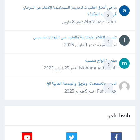
ما هي أفضل التقنيات الحديثة المستخدمة للكشف عن السرطان
في مراحله المبكرة؟
3
Abdelaziz Tahir · نشر
8 مارس
تسويق الأفكار الابتكارية والعثور على الشركاء المناسبين
1
احمد حموده · نشر
1 مارس 2025
مشروع الواح شمسية
2
Mohammad Awali · نشر
25 فبراير 2025
الاسهم وتخصصاته وفريق والهندسة المالية الخ
2
Fahd Ggg · نشر
9 فبراير 2025
تابعنا على