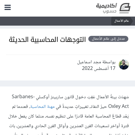
عالم الأعمال
التوجهات المحاسبية الحديثة
مدخل إلى عالم الأعمال
بواسطة مجد اسماعيل
17 أغسطس 2022
شهِدَت بيئةُ الأعمال عَقِبَ دخول قانون ساربينز أوكسلي Sarbanes-
Oxley Act حيزَ النفاذ، تغييراتٍ عديدةً في
مهنة المحاسبة
، فعندما لم
يَعُد قطاعُ المحاسبة العامة قادرًا على تنظيم نفسه، مثلما كان يفعل خلال
فترة أواخر تسعينات القرن العشرين وأوائل القرن الحادي والعشرين، بات