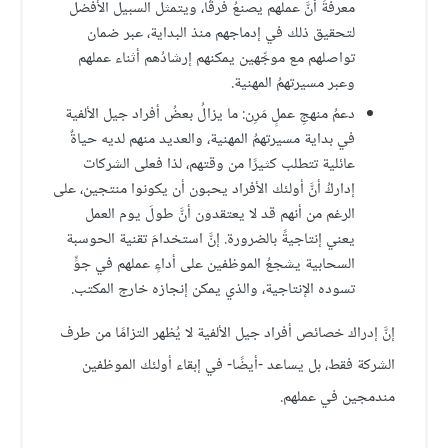
معرفةَ أنَّ عملهم يصنعُ فرقًا، ويتمثلُ السبيل الأفضل
لتحقيق ذلك في إدماجهم منذ البداية، عبر ضمان
تواصلهم مع موجِّهين يمكنهم إرشادُهم أثناء عملهم
وعبر مسيرتهمُ المهنية.
دعمُ منهجِ عملٍ مَرِن: ما يزالُ بعضُ أفراد جيل الألفية
في بداية مسيرتهمُ المهنية، والعديد منهم لديه حياةٌ
عائلية تتطلب كثيرًا من وقتهم، لذا فعلى الشركات
إداركُ أنَّ أولئك الأفراد يحبون أن يكونوا منتجين، على
الرغم من أنهم قد لا يعتقدون أنَّ طولَ يوم العمل
يعني إنتاجيةً بالضرورة. إنَّ استخدامَ تقنية الحوسبة
السحابية يشجعُ الموظفين على أداءٍ عملهم في جوٍّ
تسوده الإنتاجية، والذي يمكن إنجازه خارج المكتب.
إنَّ إدراك خصائص أفراد جيل الألفية لا يُظهر التزامًا من طرف
الشركة فقط، بل يساعد -أيضًا- في إبقاء أولئك الموظفين
مندمجين في عملهم.