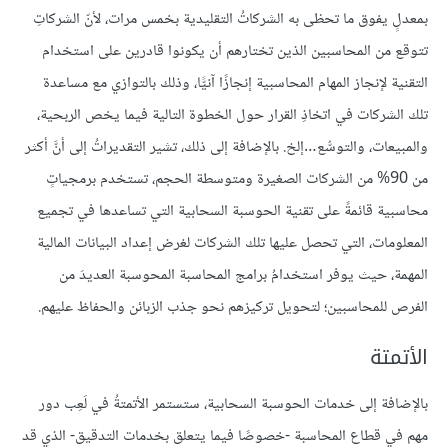
بمعدلٍ يفوق ما تحظى به الشركاتُ التقليدية بخمس مرات، لأنّ الشركاتِ
تتوقع من المحاسبين الذين تختارهم أن يكونوا قادرين على استخدام
التقنية لإنجاز المهام المحاسبية إنجازًا آنيًّا، وذلك بالتوازي مع مساعدة
تلك الشركات في اتخاذِ القرار حول الخطوة التالية فيما يخص الربحية،
والمبيعات، والتوسُّع…إلخ. بالإضافة إلى ذلك، تشير التقديراتُ إلى أنَّ أكثر
من 90% من الشركات الصغيرة ومتوسطة الحجم، تستخدم برمجياتٍ
محاسبية قائمةً على تقنية الحوسبة السحابية التي تساعدها في تجميع
المعلومات، التي تحصل عليها تلك الشركات لغرض إعداد البيانات المالية
المهمة، حيث يوفر استخدامُ برامج المحاسبة المحوسبة العديدَ من
الفرص للمحاسبين؛ لتحويل تركيزهم نحو جذب الزبائن والحفاظ عليهم.
الأتمتة
بالإضافة إلى خدمات الحوسبة السحابية، ستستمر الأتمتةُ في لَعِب دور
مهم في قطاع المحاسبة -خصوصًا فيما يتعلق بخدمات التدقيق- الذي قد