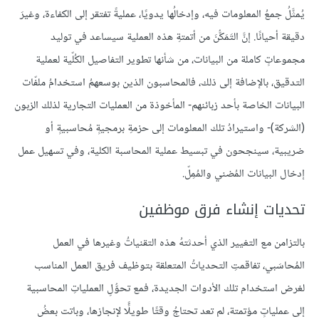
يُمثَّلُ جمعُ المعلومات فيه، وإدخالُها يدويًا، عمليةً تفتقر إلى الكفاءة، وغيرَ
دقيقة أحيانًا. إنَّ التَمَكُّنَ من أتمتةِ هذه العملية سيساعد في توليد
مجموعاتٍ كاملة من البيانات، من شأنها تطوير التفاصيل الكُلّية لعملية
التدقيق، بالإضافة إلى ذلك، فالمحاسبون الذين بوسعهمُ استخدامُ ملفّات
البيانات الخاصة بأحد زبائنهم- المأخوذة من العمليات التجارية لذلك الزبون
(الشركة)- واستيرادُ تلك المعلومات إلى حزمةِ برمجيةٍ مُحاسبيةٍ أو
ضريبية، سينجحون في تبسيط عملية المحاسبة الكلية، وفي تسهيل عمل
إدخال البيانات المُضني والمُمِلّ.
تحديات إنشاء فرق موظفين
بالتزامن مع التغيير الذي أحدثتهُ هذه التقنياتُ وغيرها في العمل
المُحاسَبي، تفاقمتِ التحدياتُ المتعلقة بتوظيف فريق العمل المناسب
لغرض استخدام تلك الأدوات الجديدة، فمع تحوُّلِ العملياتِ المحاسبية
إلى عملياتٍ مؤتمتة، لم تعد تحتاجُ وقتًا طويلًًا لإنجازها، وباتت بعضُ