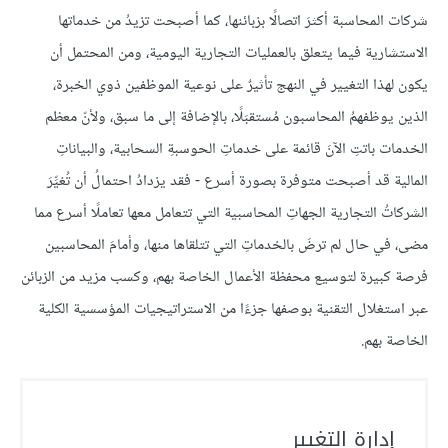
شركات المحاسبة أكثرَ اتصالًا بزبائنها، كما أصبحت تزيدُ من خدماتها
الاستشارية فيما يتعلق بالعمليات التجارية اليومية، ومن المحتمل أن
يكون لهذا التغيير في النهج تأثيرٌ على نوعية الموظفين ذوي الخبرة،
الذين يوظفهمُ المحاسبون مُستقبَلًا، بالإضافة إلى ما سبق، ولأنّ معظم
الخدمات باتتِ الآنَ قائمة على خدماتِ الحوسبةِ السحابية، والبياناتِ
المالية قد أصبحت متوفرة بصورة أسرع - فقد يزدادُ احتمالُ أن تُغيِّرَ
الشركاتُ التجارية الجهاتِ المحاسبية التي تتعامل معها تعاملًا أسرع مما
مضى، في حال لم ترضَ بالخدماتِ التي تتلقاها منها، وأمامَ المحاسبين
فرصة كبيرة لتوسيع محفظة الأعمال الخاصة بهم، وكسب مزيد من الزبائن
عبر استغلال التقنية بوصفها جزءًا من الاستراتيجيات المؤسسية الكلية
الخاصة بهم.
إدارة التغيير