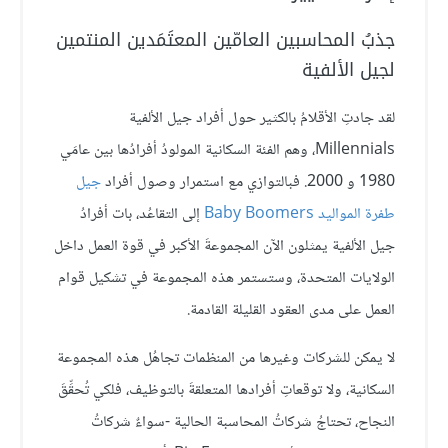
جذبُ المحاسبين العامّين المعتَمَدين المنتمين
لجيل الألفية
لقد جادتِ الأقلامُ بالكثير حول أفراد جيل الألفية
Millennials، وهم الفئة السكانية المولودُ أفرادُها بين عامَي
1980 و 2000. فبالتوازي مع استمرار وصول أفراد
جيل
طفرة المواليد Baby Boomers
إلى التقاعُد، بات أفرادُ
جيل الألفية يمثلون الآن المجموعةَ الأكبر في قوة العمل داخل
الولايات المتحدة، وستستمر هذه المجموعة في تشكيل قوام
العمل على مدى العقود القليلة القادمة.
لا يمكن للشركات وغيرها من المنظمات تجاهُل هذه المجموعة
السكانية، ولا توقعاتِ أفرادها المتعلقةَ بالتوظيف، فلكي تُحقِّقَ
النجاح، تحتاجُ شركاتُ المحاسبة الحالية -سواءٌ شركاتُ