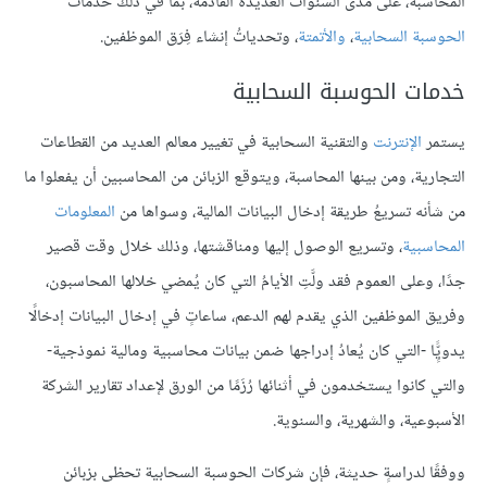
المحاسبة، على مدى السنوات العديدة القادمة، بما في ذلك خدماتُ
الحوسبة السحابية
،
والأتمتة
، وتحدياتُ إنشاء فِرَق الموظفين.
خدمات الحوسبة السحابية
يستمر
الإنترنت
والتقنية السحابية في تغيير معالم العديد من القطاعات
التجارية، ومن بينها المحاسبة، ويتوقع الزبائن من المحاسبين أن يفعلوا ما
من شأنه تسريعُ طريقة إدخال البيانات المالية، وسواها من
المعلومات
المحاسبية
، وتسريع الوصول إليها ومناقشتها، وذلك خلال وقت قصير
جدًا، وعلى العموم فقد ولَّتِ الأيامُ التي كان يُمضي خلالها المحاسبون،
وفريق الموظفين الذي يقدم لهم الدعم، ساعاتٍ في إدخال البيانات إدخالًا
يدويًٍّا -التي كان يُعادُ إدراجها ضمن بيانات محاسبية ومالية نموذجية-
والتي كانوا يستخدمون في أثنائها رُزَمًا من الورق لإعداد تقارير الشركة
الأسبوعية، والشهرية، والسنوية.
ووفقًا لدراسةٍ حديثة، فإن شركات الحوسبة السحابية تحظى بزبائن