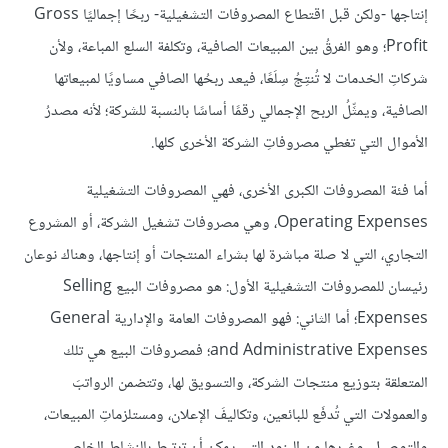
إنتاجها -ولكن قبل اقتطاع المصروفات التشغيلية- ربحًا إجماليًا Gross
Profit؛ وهو الفرقُ بين المبيعات الصافية، وتكلفة السلع المباعة، ولأن
شركاتِ الخدمات لا تُنتِجُ سِلَعًا، فيعد ربحُها الصافي مساويًا لمبيعاتها
الصافية، ويمثِّلُ الربح الإجمالي رقمًا أساسًا بالنسبة للشركة؛ لأنه مصدرُ
الأموال التي تغطي مصروفاتِ الشركة الأخرى كلها.
أما فئة المصروفات الكبرى الأخرى، فهي المصروفات التشغيلية
Operating Expenses، وهي مصروفات تشغيل الشركة، أو المشروع
التجاري، التي لا صلة مباشرة لها بشراء المنتجات أو إنتاجها، وهناك نوعان
رئيسان للمصروفات التشغيلية الأول: هو مصروفات البيع Selling
Expenses؛ أما الثاني: فهو المصروفات العامة والإدارية General
and Administrative Expenses؛ فمصروفات البيع هي تلك
المتعلقة بتوزيع منتجات الشركة، والتسويق لها، وتتضمن الرواتبَ
والعمولات التي تُدفَع للبائعين، وتكاليفَ الإعلان، ومستلزماتِ المبيعات،
والتوصيل، وغيرها من البنود التي يمكن أن ترتبط بالنشاط الخاص