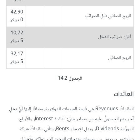
42,90
الربح الصافي قبل الضرائب
0 دولار
10,72
أقل: ضرائب الدخل
5 دولار
32,17
الربح الصافي
5 دولار
الجدول 14.2
العائدات
العائداتُ Revenues هي قيمة المبيعات الدولارية، مضافًا إليها أيُّ دخلٍ
آخر يتم الحصولُ عليه من مصادر مثل: الفائدة Interest، والأرباح
الموزَّعة Dividends، وبدل الإيجار Rents، وتأتي عائداتُ شركة
ديليشس ديزرتس من مبيعات منتجات المخبز الذي تملكه، وتُحَدَّدُ