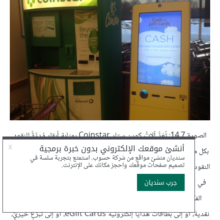
الصورة 14.7: تُعَدُّ آلاتُ كوين ستار Coinstar بمثابةِ أبقار مُدِرَّةً للنقود
بكل ما للكلمة من معنى، فقد أنشأتِ الشركةُ منافذ متخصصة لعدّ الفكة من
النقود عند مخارج محلات السوبرماركت، وغيرها من متاجر البيع بالتجزئة،
في كل مكان، فمقابل رسومٍ منخفضة، تُحوِّلُ آلاتُ عدِّ النقود كوين ستار
الفكة المجمَّعة في حصّالة النقود الصغيرة (مطمورة نقود) إلى قسائم
نقدية، أو إلى بطاقات هدايا إلكترونية eGift Cards، أو إلى تبرُّعٍ خيريّ،