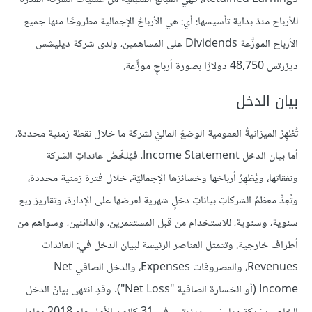
للأرباح منذ بداية تأسيسها؛ أي: هي الأرباحُ الإجمالية مطروحًا منها جميع
الأرباح الموزَّعة Dividends على المساهمين، ولدى شركة ديليشس
ديزرتس 48,750 دولارًا بصورة أرباحٍ موزَّعة.
بيان الدخل
تُظهِرُ الميزانيةُ العمومية الوضعَ الماليَّ لشركة ما خلال نقطة زمنية محددة،
أما بيان الدخل Income Statement، فيُلخِّصُ عائداتِ الشركة
ونفقاتها، ويُظهِرُ أرباحَها وخسائرَها الإجماليّة، خلال فترة زمنية محددة،
وتُعِدُّ معظمُ الشركاتِ بياناتِ دخلٍ شهرية لعرضها على الإدارة، وتقاريرَ ربع
سنوية، وسنوية، للاستخدام من قبل المستثمرين، والدائنين، وسواهم من
أطراف خارجية. وتتمثل العناصر الرئيسة لبيان الدخل في: العائدات
Revenues، والمصروفات Expenses، والدخل الصافي Net
Income (أو الخسارة الصافية "Net Loss"). وقدِ انتهى بيانُ الدخل