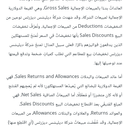
العائداتُ بدءًا بالمبيعات الإجمالية Gross Sales، وهي القيمة الدولارية
الإجمالية لمبيعات الشركة، وقد شهدت شركةُ ديليشس ديزرتس نوعين من
التخفيضات Deductions من المبيعات الإجمالية، وتُعرَّفُ تخفيضات
البيع Sales Discounts بأنها تخفيضاتٌ في السعر تُمنَحُ للمستهلكين
الذين يدفعونَ فواتيرَهم باكرًا. فعلى سبيل المثال: تمنحُ شركةُ ديليشس
ديزرتس تخفيضاتِ بيعٍ للمطاعم التي تطلب كمياتٍ ضخمة وتدفع قيمتها
عند توصيلها إليها.
أما عائد المبيعات والبدلات Sales Returns and Allowances، فهي
القيمة الدولارية للبضائع التي يُعيدُها المستهلكون؛ لأنه لم يُعجِبهم المُنتَج
أو لأنه كان متضررًا أو مُعطَّلًا، أما المبيعاتُ الصافية Net Sales، فهي
المبلغ المُتبقّي بعدَ اقتطاع تخفيضات البيع Sales Discounts،
والعوائد Returns، والعلاوات والبَدَلات Allowances، من المبيعات
الإجمالية، وقد خُفِّضَت مبيعاتُ شركة ديليشس ديزرتس (أي اقتُطِعَ منها)