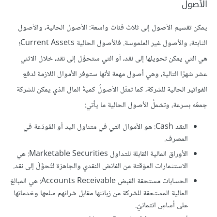
الأصول
يمكن تقسيم الأصول إلى ثلاث فئات واسعة: الأصول الحالية، والأصول
الثابتة، والأصول غير الملموسة. فالأصول الحالية Current Assets؛
هي التي يمكن تحويلها إلى نقد، أو التي ستحوَّل إلى نقد، خلال الاثني
عشر شهرًا التالية، وهي أصول مهمة لأنها ستوفر الأموال اللازمة لدفع
الفواتير الحالية للشركة، كما تمثّل الأصولُ كميةَ المال الذي يمكن للشركة
جمعُه بسرعة، وتشملُ الأصول الحالية ما يأتي:
النقد Cash: هو الأموال التي في متناول اليد أو المُودَعة في
المصرف.
الأوراق المالية القابلة للتداول Marketable Securities: هي
الاستثمارات المؤقتة من الفائض النقدي والجاهزة لتُحوَّلَ إلى نقد.
الحسابات مستحقة القبض Accounts Receivable: هي المبالغ
المالية المستحقة للشركة من زبائنها مقابل شرائهم سلعها وخدماتها
على أساسٍ ائتمانيّ.