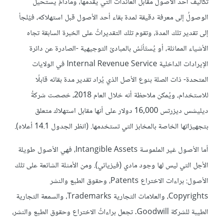
تكاليف أحد الأصول مقابل العائدات التي يقدمها، ومادامَ يستحيلُ
الوصولُ إلى معرفة دقيقة لمدة بقاء أحد الأصول قبل استهلاكه، فيُلجأ
إلى تقدير تلك المدة، وتقوم تلك التقديراتُ على الخبرة السابقة تجاه
الأشياء المماثلة، أو يُستَأنَسُ بالمبادئ التوجيهية -الصادرة عن دائرة
الإيرادات الداخلية Internal Revenue Service في الولايات
المتحدة- ذات الصلة بنوع الأصل الذي يُراد تقدير مدة بقائه قابلًا
للاستخدام، ويُمكن ملاحظة أنه خلال العام 2018، خصصت شركةُ
ديليشس ديزرتس 16,000 دولار على أنها مقابل استهلاك متعلق
بتجهيزاتها الخاصة بالمخابز التي تستخدمها. (انظر الجدول 14.1 أعلاه).
أما الأصول غير الملموسة Intangible Assets، فهي الأصول طويلة
الأجل التي ليس لها وجود مادي (فيزيائي). ومن الأمثلة الشائعة على تلك
الأصول: براءات الاختراع Patents، وحقوق الطبع والنشر
Copyrights، والعلامات التجارية Trademarks، والسمعة التجارية
الطيبة للشركة Goodwill. تجعل براءاتُ الاختراع وحقوق الطبع والنشر،