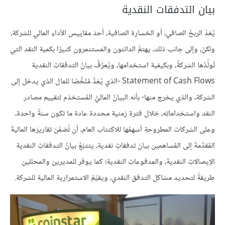
بيان التدفقات النقدية
يُعَدّ الربحُ الصافي، أو الخسارة الصافية، أحدَ مقاييس الأداءِ المالي للشركة،
ولكنْ، وإلى جانب ذلك، يهتمُّ الدائنون والمستثمرون كثيرًا بكمية النقد التي
تًولِّدُها الشركةُ، وبكيفية استخدامها، ويُعرَّفُ بيانُ التدفقاتِ النقدية
Statement of Cash Flows -الذي يُعَدُّ مُلخَّصًا للمال الذي يدخل إلى
الشركة، والذي يخرج منها- بأنه البيانُ الماليُّ المُستخدَم لتقييم مصادر
النقد واستخداماتِه، خلال فترة زمنية محددة عادة ما تكون سنةً واحدة،
وعلى الشركات المطروحةِ أسهمُها للاكتتاب العام، أن تُضمِّنَ تقاريرَها الماليةَ
المُقدَّمةَ إلى المُساهمين بيانَ تدفقاتٍ نقدية، يتتبَّعُ بيانُ التدفقاتِ النقدية
الإيصالاتِ النقديةَ، والمدفوعاتِ النقدية؛ كما يوفر للمديرين والمحللين
طريقةً لتحديد مشاكل التدفق النقدي، ويقيِّمُ الاستمرارية المالية للشركة.