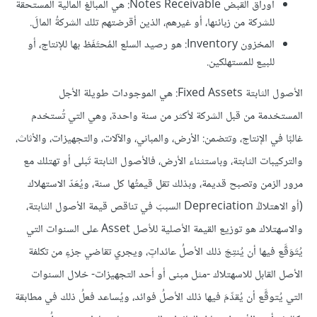
أوراق القبض Notes Receivable: هي المبالغ المالية المستحقة
للشركة من زبائنها، أو غيرهم، الذين أقرضتهم تلك الشركةُ المالَ.
المخزون Inventory: هو رصيد السلع المُحتَفَظ بها للإنتاج، أو
للبيع للمستهلكين.
الأصول الثابتة Fixed Assets: هي الموجودات طويلة الأجل
المستخدمة من قبل الشركة لأكثر من سنة واحدة، وهي التي تُستخدم
غالبًا في الإنتاج، وتتضمن: الأرض، والمباني، والآلات، والتجهيزات، والأثاث،
والتركيبات الثابتة، وباستثناء الأرض، فالأصول الثابتة تَبلى أو تهتلك مع
مرور الزمن وتصبح قديمة، وبذلك تقل قيمتُها كل سنة، ويُعَدّ الاستهلاك
(أو الاهتلاكُ Depreciation السببَ في تناقص قيمة الأصول الثابتة،
والاسهتلاك هو توزيع القيمة الأصلية للأصل Asset على السنوات التي
يُتَوَقَّع فيها أن يُنتِجَ ذلك الأصلُ عائداتٍ، ويجري تقاضي جزءٍ من تكلفة
الأصل القابل للاسهتلاك -مثل مبنى أو أحد التجهيزات- خلال السنوات
التي يُتوقَّع أن يُقدِّمَ فيها ذلك الأصلُ فوائد، ويُساعد فعلُ ذلك في مطابقة