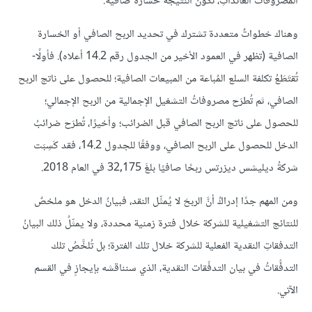
المصروفاتُ العائداتِ، تكون النتيجة خسارةً صافية.
وهناك خطواتٌ متعددة تشترك في تحديد الربح الصافي أو الخسارة
الصافية (تظهر في العمود الأخير من الجدول رقم 14.2 أعلاه). فأولًا-
تُقتَطَعُ تكلفة السلع المُباعة من المبيعات الصافية؛ للحصول على ناتج الربح
الصافي، ثم تُطرَح مصروفاتُ التشغيل الإجمالية من الربح الإجمالي؛
للحصول على ناتج الربح الصافي قبل الضرائب؛ وأخيرًا، تُطرَح ضرائبُ
الدخل للحصول على الربح الصافي، ووفقًا للجدول 14.2، فقد كَسِبَت
شركةُ ديليشس ديزرتس ربحًا صافيًا بلغَ 32,175 في العام 2018.
ومن المهم جدًا إدراكُ أنَّ الربحَ لا يُمثِّل النقد، فبيانُ الدخل هو ملخصٌ
للنتائج التشغيلية للشركة خلال فترة زمنية محددة، ولا يمثّلُ ذلك البيانُ
التدفقاتِ النقدية الفعلية للشركة خلال تلك الفترة؛ بل تُلخَّصُ تلك
التدفُّقاتُ في بيان التدفّقات النقدية، الذي سنناقشه بإيجازٍ في القسم
الآتي.