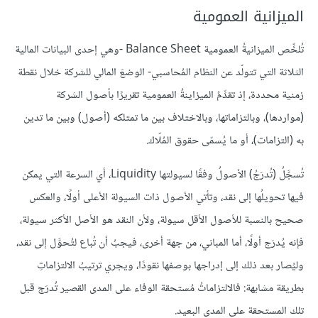
الميزانية العمومية
تُلخِّص الميزانيةُ العمومية Balance Sheet -وهي إحدى البيانات المالية
الثلاثة التي تتولّد عن النظام المُحاسبي- الوضعَ المالي للشركة خلال نقطة
زمنية محددة، إذ تقدِّمُ الميزاينةُ العمومية تقريرًا بأصول الشركة
(مواردها)، وبالتزاماتها، وبالاختلاف بين ما تمتلكه (أصول) وبين ما تدين
به (التزامات)، أو ما يُسمّى حقوق المُلّاك.
تُسجَّلُ (تُدرَجُ) الأصولُ وفقًا لسيولتها Liquidity، أي السرعة التي يمكن
فيها تحويلُها إلى نقد، وتأتي الأصول ذات السيولة الأعلى أولًا، والعكس
صحيح بالنسبة للأصول الأقل سيولة، ولأن النقد هو الأصل الأكثر سيولة،
فإنه يُدرَج أولًا، أما المباني، من جهة أخرى، فيجبُ أن تُباع لتُحوَّل إلى نقد،
وليُصار بعد ذلك إلى إدراجها بوصفها نقودًا، ويجري ترتيبُ الالتزاماتِ
بطريقة مشابهة: فالالتزاماتُ مُستحقة الوفاء على المدى القصير تُدرَج قبل
تلك المستحقة على المدى البعيد.