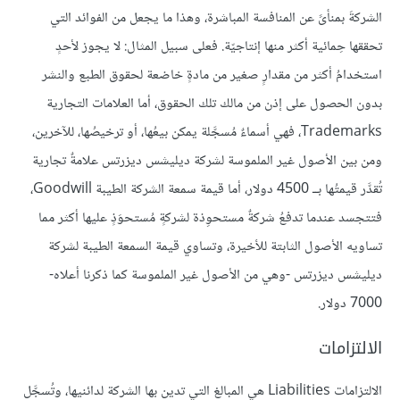
الشركةَ بمنأىً عن المنافسة المباشرة، وهذا ما يجعل من الفوائد التي
تحققها حِمائية أكثر منها إنتاجيّة. فعلى سبيل المثال: لا يجوز لأحدٍ
استخدامُ أكثر من مقدارٍ صغير من مادةٍ خاضعة لحقوق الطبع والنشر
بدون الحصول على إذن من مالك تلك الحقوق، أما العلامات التجارية
Trademarks، فهي أسماءٌ مُسجَّلة يمكن بيعُها، أو ترخيصُها، للآخرين،
ومن بين الأصول غير الملموسة لشركة ديليشس ديزرتس علامةٌ تجارية
تُقدَّر قيمتُها بــ 4500 دولار، أما قيمة سمعة الشركة الطيبة Goodwill،
فتتجسد عندما تدفعُ شركةٌ مستحوِذة لشركةٍ مُستحوَذٍ عليها أكثر مما
تساويه الأصول الثابتة للأخيرة، وتساوي قيمة السمعة الطيبة لشركة
ديليشس ديزرتس -وهي من الأصول غير الملموسة كما ذكرنا أعلاه-
7000 دولار.
الالتزامات
الالتزامات Liabilities هي المبالغ التي تدين بها الشركة لدائنيها، وتُسجَّل