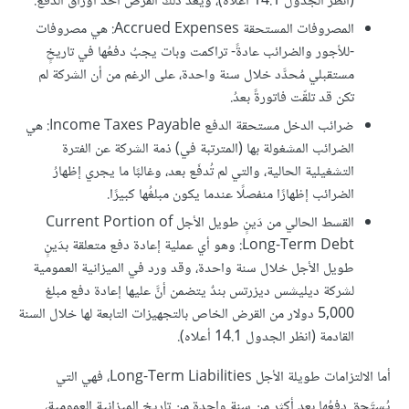
(انظر الجدول 14.1 أعلاه)، ويُعد ذلك القرضُ أحدَ أوراق الدفع.
المصروفات المستحقة Accrued Expenses: هي مصروفات
-للأجور والضرائب عادةً- تراكمت وبات يجبُ دفعُها في تاريخٍ
مستقبلي مُحدَّد خلال سنة واحدة، على الرغم من أن الشركة لم
تكن قد تلقّت فاتورةً بعدُ.
ضرائب الدخل مستحقة الدفع Income Taxes Payable: هي
الضرائب المشغولة بها (المترتبة في) ذمة الشركة عن الفترة
التشغيلية الحالية، والتي لم تُدفَع بعد، وغالبًا ما يجري إظهارُ
الضرائب إظهارًا منفصلًا عندما يكون مبلغُها كبيرًا.
القسط الحالي من دَينٍ طويل الأجل Current Portion of
Long-Term Debt: وهو أي عملية إعادة دفع متعلقة بدَينٍ
طويل الأجل خلال سنة واحدة، وقد ورد في الميزانية العمومية
لشركة ديليشس ديزرتس بندٌ يتضمن أنَّ عليها إعادة دفع مبلغ
5,000 دولار من القرض الخاص بالتجهيزات التابعة لها خلال السنة
القادمة (انظر الجدول 14.1 أعلاه).
أما الالتزامات طويلة الأجل Long-Term Liabilities، فهي التي
يُستَحق دفعُها بعد أكثر من سنة واحدة من تاريخ الميزانية العمومية،