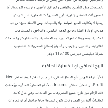
بالمبيعات، مثل: التأمين، والهاتف، والمرافق الأخرى، والرسوم البريدية، أما
المصروفات العامة والإدارية، فهي المصروفات التجارية التي لا يمكن
ربطُها لا بتكاليف السلع المباعة، ولا بالمبيعات، ومن الأمثلة عليها: رواتب
مديري الإدارة العليا وفريق الدعم المكتبي، والمرافق، والمستلزمات
المكتبية، ومصروفات الفوائد، ورسوم المحاسبة، والاستشارات، والخدمات
القانونية، والتأمين، والإيجار، وقد بلغَ إجماليُّ المصروفات التشغيلية
لشركة ديليشس ديزرتس 115,100 دولار.
الربح الصافي أوِ الخسارة الصافية
يُمثِّلُ الرقمُ النهائي -أوِ السطرُ السفلي- في بيان الدخل الربحَ الصافي Net
Profit، أو الدخلَ الصافي Net Income، أو الخسارةَ الصافية، ويُحسَبُ
ذلك الرقمُ عبر طرحِ جميع المصروفات من العائدات، وفي حال كانت
العائداتُ أكثرَ من المصروفات، تكون النتيجةُ ربحًا صافيًا، أما لو تجاوزتِ