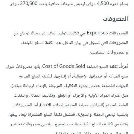
بمبلغ قدرُه 4,500 دولار، ليتبقى مبيعاتٌ صافية بلغت 270,500 دولار.
المصروفات
المصروفات Expenses هي تكاليف توليد العائدات، وهناك نوعان من
المصروفات التي تُسجَّل في بيان الدخل، هما: تكلفة السلع المُباعة،
والمصروفات التشغيلية.
تُعرَّفُ تكلفة السلع المباعة Cost of Goods Sold، بأنها مصروفاتُ شراءِ
سلع الشركة أو خدماتها، الإجماليةُ، أو إنتاجِها، فتكلفة السلع المباعة
للجهات المُصنِّعة تتضمن جميعَ التكاليف المرتبطة بالإنتاج ارتباطًا مباشرًا،
مثل: شراء المواد الأولية والأجزاء أو القِطع، وتكاليف العمالة، والنفقات
العامة للمصنع (المرافق، صيانة المصنع، إصلاح الآلات)، أما المصروفات
بالنسبة لبائعي الجملة والتجزئة، فتشمل تكلفةَ السلع المُشتراة ليُعاد بيعُها،
وتتضمن تكاليفُ السلع المُباعة بالنسبة لجميع البائعين مصروفاتِ تحضير
السلع للبيع، مثل: مصروفات الشحن والتغليف.