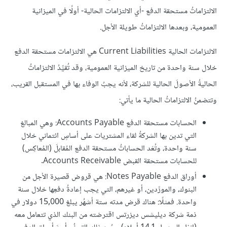
الالتزاماتُ مستحقة الدفع -أي الالتزامات الحالية- أولًا في الميزانية
العمومية، وبعدها الالتزاماتُ طويلة الأجل.
الالتزامات الحالية Current Liabilities هي الالتزامات مستحقة الدفع
خلال سنة واحدة من تاريخ الميزانية العمومية، وقد تُقيِّدُ الالتزاماتُ
الحاليةُ الأصولَ الحالية للشركة، لأنه يجبُ الوفاء بها في المستقبل القريب،
وتتضمنُ الالتزاماتُ الحالية ما يأتي:
الحسابات مستحقة الدفع Accounts Payable: وهي المبالغ
التي تدين بها الشركةُ لقاء المشتريات على أساسٍ ائتماني خلال
سنة واحدة، وتُعَد الحساباتُ مستحقة الدفع المُقابلَ (المُعاكِس)
للحسابات مستحقة القبض Accounts Receivable.
أوراق الدفع Notes Payable: هي قروض قصيرة الأجل من
البنوك، والمورِّدين، أو غيرهم، التي يجب إعادةُ دفعِها خلال سنة
واحدة. فمثلًا: هناك قرض مدته ستة أشهُر يبلغ 15,000 دولار في
ذمة شركة ديليشس ديزرتس اقترضته من البنك الذي تتعامل معه