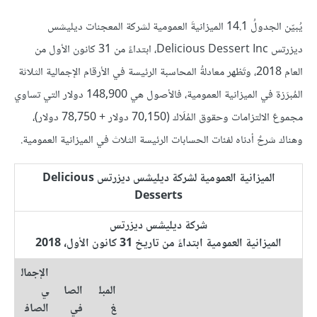
يُبيّن الجدولُ 14.1 الميزانيةَ العمومية لشركة المعجنات ديليشس
ديزرتس Delicious Dessert Inc، ابتداءً من 31 كانون الأول من
العام 2018، وتَظهر معادلةُ المحاسبة الرئيسة في الأرقام الإجمالية الثلاثة
المُبرَزة في الميزانية العمومية، فالأصول هي 148,900 دولار التي تساوي
مجموعَ الالتزامات وحقوق المُلَاك (70,150 دولار + 78,750 دولار)،
وهناك شرحٌ أدناه لفئات الحسابات الرئيسة الثلاث في الميزانية العمومية.
الميزانية العمومية لشركة ديليشس ديزرتس Delicious
Desserts
شركة ديليشس ديزرتس
الميزانية العمومية ابتداءً من تاريخ 31 كانون الأول، 2018
الإجمال
المبل
الصا
ي
غ
في
الصاف