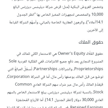
وتتضمن القروضَ البنكية (مثل: قرض شركة ديليشس ديزرتس البالغ
10,000 والمخصص لتجهيزات المخبز الخاص بها "انظر الجدول
14.1أعلاه")، والرهونَ العقارية الخاصة بالمباني، وأسهُمَ الشركة المُباعةَ
إلى الآخرين.
حقوق الملاك
حقوق المُلّاك Owner's Equity هي الاستثمار الكلي للمالك في
المشروع التجاري بعد دَفعِ جميع الالتزامات، ففي المُلكية الفردية Sole
Proprietorships، والشراكات Partnerships، تُسجَّلُ المبالغُ التي
توضَع من قبل المالك بوصفها رأس مال، أما في الشركة Corporation،
فيُقدِّمُ المالكُ رأسَ مال عبر شراء سهم الشركة العادي Common
Stock، بالنسبة لشركة ديليشس ديزرتس، يبلغ الاستثمار الخاص بالسهم
العادي 30,000 دولار (انظر الجدول 14.1). أما الأرباح المُحتَجَزة
Retained Earnings، فهي المبالغ المُتبقية من عمليات الشركة المُدرّة