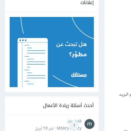
إعلانات
يّتين، بعض قوائم البريد
أحدث أسئلة ريادة الأعمال
فكرة جهاز
1
Mbkry Hgazy · نشر
19 أبريل