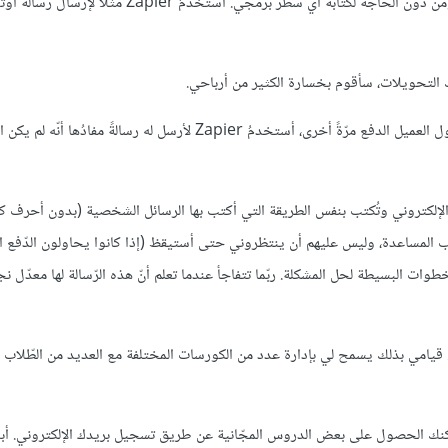
، تستطيع أن تقوم بالأتمتة بذكاءٍ وسهولة، ومن دون الحاجة لكتابة أي سطر برمجي. أستخدم
ك التحويلات، سأقوم بخسارة الكثير من أرباحي.
ولذلك بدلًا من عدم فعل شيء حيال فشل الحوالات البنكيّة وتمنّي أن يحاول العميل الدفع مرّةً أخرى، أستخدمُ Zapier لأرسل له
لإلكتروني وتُكتب بنفس الطريقة التي أكتب بها الرسائل الشخصية (بدون أحرف كب
 المساعدة، وليس عليهم أن ينتظروني حتى أستيقظ (إذا كانوا يحاولون الدّفع الس
ات البسيطة لحل المشكلة. ربّما تتفاجأ عندما تعلم أنّ هذه الرّسالة لها معدّل نج
مها. قيامي بذلك يسمح لي بإدارة عدد من الكورسات المختلفة مع العديد من الطّلاب
، يمكنك الحصول على بعض الدروس المجّانية عن طريق تسجيل بريدك الإلكتروني. أ