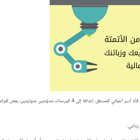
في الواقع، أقوم بأتمتة معظم مهام مشاريعي التّجارية. ليس لديّ خيارٌ آخر، فأنا أُدير أعمالي كمستقل، إضافة إلى 4 كورسات، مدوّنتين صوت
بائني.