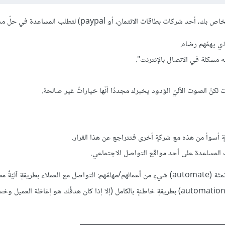
الائتمان، أو paypal) لتطلب المساعدة في حلّ مشكلةٍ ما ؟
لذي يهمّهم رضاه.
 مشكلة في الاتصال بالإنترنت".
ٍ أسوأ من هذه مع شركةٍ أخرى فتتراجع عن هذا القرار.
 المساعدة على أحد مواقع التواصل الاجتماعي.
هذا النوع من التجارب هو ما يخطر ببال روّاد الأعمال عندما يفكّرون في أَتمتَة (automate) شيءٍ من أعمالهم/مهامّهم: التواصل مع العملاء بطريقة
تُرضيهم أو تساعدهم. لكن المثال الذي ذُكر أعلاه مثالٌ على القيام بالأتمتَة (automation) بطريقةٍ خاطئةٍ بالكامل (إلا إذا كان هدفُك هو إغا