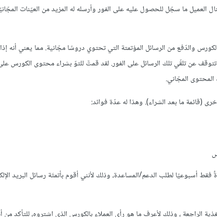
 العميل ما سجّل للحصول عليه على الفور وأرسله له المزيد من العيّنات المجّانيّ
لتسجيل في الكورس والدّفع من الرسائل المؤتمتة التي تحتوي دروسًا مجّانية. مما يعني أنه إ
تتوقف عن تلقّي تلك الرسائل على الفور. لقد قمتٓ للتوّ بشراء محتوى الكورس عل
المحتوى المجّاني.
ى (قائمة ما بعد الشراء). وهذا له عدّة فوائد:
س
 وتأتيني رسالةٌ واحدةٌ فقط أسبوعيًا لطلب الدعم/المساعدة، وذلك لأنني أقوم بأتمتَة رسائل البريد ال
تغذية الراجعة ، وذلك لأعرف ما هو رأي العملاء بالكورس الذي اشتروه، للتأكد من أن