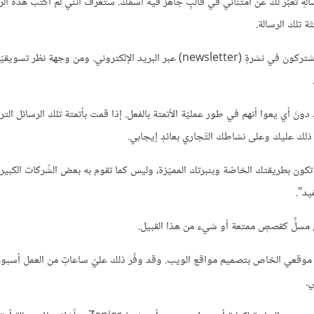
ةٍ تعبّر لك عن امتناني في قالبٍ جاهز فيه اسمُك. ستعرفُ أنّني لم أكتب هذه الر
ة تلك الرسالة.
وفقًا للدراسات فإنّ 75% من الناس يتوقّعون تلقّي رسالةً ترحيبية عندما يشتركون في نشرةٍ (newsletter) عبر البريد الإلكتروني. ومن وجهة
نَ أي يعوا أنهم في طور عمليّة الأتمتة بالفعل. إذا قمت بأتمتة تلك الرسائل الترح
لك عليك وعلى نشاطك التّجاري بعائدٍ إيجابي.
تكون بطريقتك الخاصّة وبنبرتك المميّزة، وليس كما تقوم به بعض الشّركات الكبيرة: 
يد".
 مسلٍّ كقصصٍ ممتعة أو شيء من هذا القبيل.
وقعي الخاص بتصميم مواقع الويب. وقد وفّر ذلك عليّ ساعاتٍ من العمل أسبوعيًّ
ي.