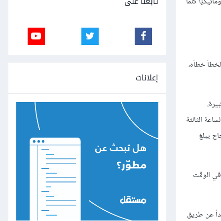
تابعنا على
ُ Zapier مثلًا لإرسال رسالة أوتوماتيكيًّا كلما
 رسالةً مفادُها أنّه لم يكن الخطأ خطأه،
إعلانات
يرة،
اعة الثالثة
اح يبلغ
 في الوقت
بدأ عن طريق