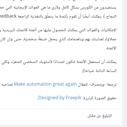
النجاح ). يمكنك أيضًا أن تقوم بأتمتة ما يتعلّق بالتغذية الراجعة Feedback بشكلٍ مستقل باستخدام أدوات مثل
الإمكانيّات والفوائد التي يمكنك الحصول عليها من أتمتة قائمتك البريدية
عملاؤك لعنايتك بهم وباهتمامك الذي يحمل صٓبغةً شخصيّة، حتى وإن كان ذلك 
الأتمتة.
يمكنك أن تستعمل الأتمتة لتكون امتدادًا لأسلوبك الشخصي المتفرّد ولكي
الساعة الثالثة صباحًا).
ترجمة -وبتصرف- للمقال
Make automation great again
لصاحبه PAUL JARVIS.
حقوق الصورة البارزة:
Designed by Freepik
.
التبليغ عن مقال