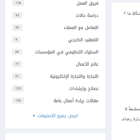
فريق العمل
178
دراسة حالات
33
التعامل مع العملاء
92
التعهيد الخارجي
9
السلوك التنظيمي في المؤسسات
66
عالم الأعمال
77
التجارة والتجارة الإلكترونية
51
نصائح وإرشادات
125
مقالات ريادة أعمال عامة
155
ٍ آليّةٌ مصطنعةٌ لا
اعرض جميع التصنيفات
ظة العميل وخسارة رضاه،