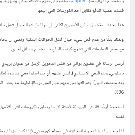
باستخدام أدواتٍ مثل
Zapier
فشلت عملية الدّفع مُقابل أحد الكورسات التي أبيعها.
هذا يحدث لعدّة مرّات في الأسبوع، لكنّني إن لم أفعل شيئًا حيال فشل تل
مع بعض التعليمات التي تشرح كيفية الدفع باستخدام وسائل أخرى.
تُرسل الرسالة في غضون ثواني من فشل التحويل. تُرسَل من عنوان بريدي ا
بأسلوبي، وبتوقيعي الاعتيادي). ليس عليهم أن يتواصلوا معي مباشرةً لطلب
بعد منتصف الليل). يتم التواصل معهم على الفور برسالةٍ لطيفة مع بعض الخطو
96%.
أستخدمُ أيضًا قائمتي البريديّة لأتمتة كل ما يتعلّق بالكورسات التي أقدّ
نفسه.
أقدّم خيار فترة التجربة المجّانيّة في معظم كورساتي. فإذا كنت مهتمًا