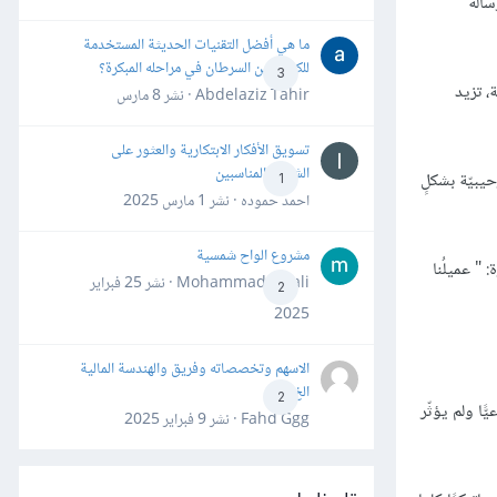
سالة
ما هي أفضل التقنيات الحديثة المستخدمة
للكشف عن السرطان في مراحله المبكرة؟
3
 نظر تسويقيّة، تزيد
Abdelaziz Tahir · نشر
8 مارس
تسويق الأفكار الابتكارية والعثور على
الشركاء المناسبين
يبيّة بشكلٍ
1
احمد حموده · نشر
1 مارس 2025
مشروع الواح شمسية
" عميلُنا
Mohammad Awali · نشر
25 فبراير
2
2025
الاسهم وتخصصاته وفريق والهندسة المالية
الخ
2
ا ولم يؤثّر
Fahd Ggg · نشر
9 فبراير 2025