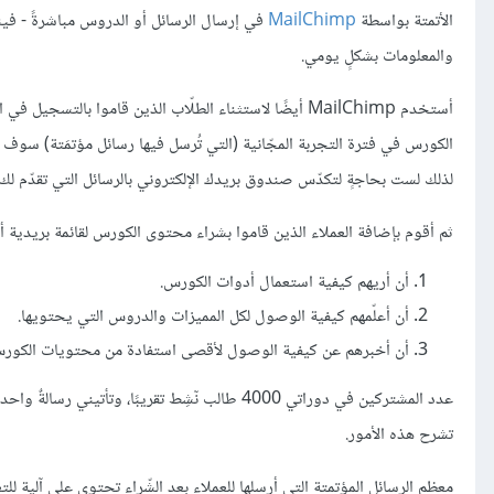
الأتمتة بواسطة
MailChimp
في إرسال الرسائل أو الدروس مباشرةً - فينال
والمعلومات بشكلٍ يومي.
أستخدم MailChimp أيضًا لاستثناء الطلّاب الذين قاموا با
الكورس في فترة التجربة المجّانية (التي تُرسل فيها رسائل مؤتمَتة) سوف 
لذلك لست بحاجةٍ لتكدّس صندوق بريدك الإلكتروني بالرسائل التي تقدّم لك 
ثم أقوم بإضافة العملاء الذين قاموا بشراء محتوى الكورس لقائمة بريدية أخر
أن أريهم كيفية استعمال أدوات الكورس.
أن أعلّمهم كيفية الوصول لكل المميزات والدروس التي يحتويها.
أن أخبرهم عن كيفية الوصول لأقصى استفادة من محتويات الكور
عدد المشتركين في دوراتي 4000 طالب نٓشِط تقريبًا،
تشرح هذه الأمور.
معظم الرسائل المؤتمتة التي أرسلها للعملاء بعد الشّراء تحتوي على آلية لل