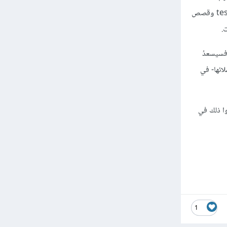
يستفيدون من الكورس بشكلٍ كامل ولأرى ما هي العوائد الإيجابيّة التي حصلوا عليها منه ( وهذه طريقةٌ رائعةٌ للحصول على شهادات التوصية testimonials وقصص
.
 فسيسعدُ
لائها- في
وا ذلك في
1