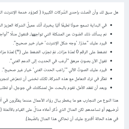
هل سبق لك وأن اتّصلت بإحدى الشّركات الكبيرة ( كمزوّد خدمة الإنترنت الخاص بك، أحد شركات بطاقات 
في البداية تسمع صوتًا لطيفًا آليًّا يخبرك أنّك عميلُ الشركة العزيز ا
ثم يسألك ذلك الصّوت عن المشكلة التي تواجهها, فتقول مثلًا "أواجه
فيرد عليك "عذرًا. 'وجه شكل الإنترنت' خيار خير صحيح".
تضغط على الرقم 0 لعدّة مرّات، ثمّ تجرّب الضغط على (*) لعدّة مرّات لكنّ الصوت الآليّ الوَدود يخبرك مجددًا أنّها خياراتٌ غير صالحة.
تقول الآن بصوتٍ مرهق "أرغب في الحديث إلى الدعم الفني".
فيرد عليك الصوتُ الآلي "'راغب الحدث الفني' خيار غير صحيح".
تفكّر في ترك التعامل مع هذه الشركة، لكنّك تخشى أن تتعرّض لتجربة
وبعد أن تفقد الأمل، تقوم بالبحث حلٍ لمشكلتك في جوجل، أو تطلب
في هذه الحالة أقترح عليك أن تحاكي هذا المثال بالضّبط).