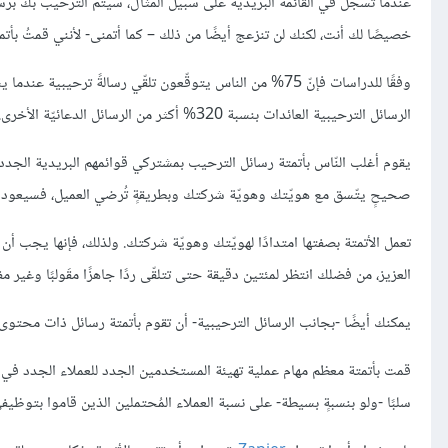
عندما تسجّل في القائمة البريديّة على سبيل المثال، سيتم الترحيب بك برسال
خصيصًا لك أنت، لكنك لن تنزعج أيضًا من ذلك – كما أتمنى- لأنني قمتُ بأتمتَ
الرسائل الترحيبية العائدات بنسبة 320% أكثر من الرسائل الدعائيّة الأخرى.
يقوم أغلب النّاس بأتمتة رسائل الترحيب بمشتركي قوائمهم البريدية الجدد دو
صحيحٍ يتّسق مع هويّتك وهويّة شركتك وبطريقةٍ تُرضي العميل، فسيعود ذ
تعمل الأتمتة بصفتها امتدادًا لهويّتك وهويّة شركتك. ولذلك، فإنها يجب أن 
العزيز، من فضلك انتظر لمئتين دقيقة حتى تتلقّى ردًا جاهزًا مقَولبًا وغير مف
يمكنك أيضًا -بجانب الرسائل الترحيبية- أن تقوم بأتمتة رسائل ذات محتوى
قمت بأتمتة معظم مهام عملية تهيئة المستخدمين الجدد للعملاء الجدد في م
سلبًا -ولو بنسبةٍ بسيطة- على نسبة العملاء المُحتملين الذين قاموا بتوظيف