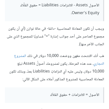
الأصول Assets - الالتزامات Liabilities = حقوق المُلَّاك
Owner's Equity.
ويجب أن تكون المعادلة المحاسبية -دائمًا- في حالة توازن (أي أن يكون
مجموع العناصر على أحد جوانب إشارة "=" مُساويًا للمجموع الذي على
الجانب الآخر منها).
هَب أنك افتتحت مقهىً ووضعت 10,000 دولار في ذلك
المشروع
التجاري
، عند هذه المرحلة، يكون لمشروعك أصولٌ Assets تبلغ
10,000 دولار، وليس عليه أي التزاماتٍ Liabilities بعدُ، وبذلك تكون
المعادلة المحاسبية للمشروع المذكور أعلاه على الشكل الآتي:
الأصول = الالتزامات + حقوق المُلاّك