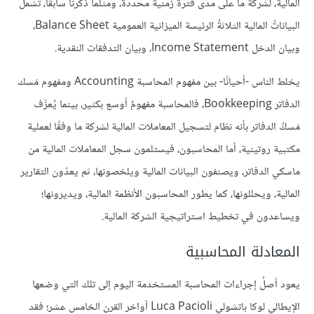
المالية، لشركة ما على مدى فترة زمنية محددة، ومثلما ذكرنا سابقًا، تشمل
البياناتُ المالية الثلاثةُ الرئيسة الميزانية العمومية Balance Sheet،
وبيان الدخل Income Statement، وبيان التدفقات النقدية.
يخلط الناس -أحيانًا- بين مفهوم المحاسبة Accounting ومفهوم مَسك
الدفاتر Bookkeeping، فالمحاسبة مفهومٌ أوسع بكثير، بينما يُعرَّف
مَسكُ الدفاتر بأنه نظام لتسجيل المعاملات المالية لشركة ما وفقًا لعملية
مكتبية روتينية، أما المحاسبون، فيستلمون سجل المعاملات المالية من
ماسكي الدفاتر، ويصنفون البيانات المالية ويلخصونها، ثم يعدّون التقارير
المالية، ويحللونها، كما يطور المحاسبون الأنظمة المالية، ويديرونها؛
ويساعدون في تخطيط استراتيجية الشركة المالية.
المعادلة المحاسبية
يعود أصلُ إجراءات المحاسبة المستخدمة اليوم إلى تلك التي وضعها
الإيطالي لوكا باتشولي Luca Pacioli أواخر القرن الخامس عشر؛ فقد