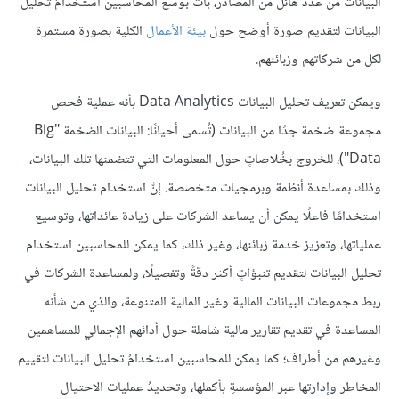
البيانات من عدد هائل من المصادر، بات بوسع المحاسبين استخدامُ تحليل
البيانات لتقديم صورة أوضح حول
بيئة الأعمال
الكلية بصورة مستمرة
لكل من شركاتهم وزبائنهم.
ويمكن تعريف تحليل البيانات Data Analytics بأنه عملية فحص
مجموعة ضخمة جدًا من البيانات (تُسمى أحيانًا: البيانات الضخمة "Big
Data")، للخروج بخُلاصاتٍ حول المعلومات التي تتضمنها تلك البيانات،
وذلك بمساعدة أنظمة وبرمجيات متخصصة. إنَّ استخدام تحليل البيانات
استخدامًا فاعلًا يمكن أن يساعد الشركات على زيادة عائداتها، وتوسيع
عملياتها، وتعزيز خدمة زبائنها، وغير ذلك، كما يمكن للمحاسبين استخدام
تحليل البيانات لتقديم تنبؤاتٍ أكثر دقةً وتفصيلًا، ولمساعدة الشركات في
ربط مجموعات البيانات المالية وغير المالية المتنوعة، والذي من شأنه
المساعدة في تقديم تقارير مالية شاملة حول أدائهم الإجمالي للمساهمين
وغيرهم من أطراف؛ كما يمكن للمحاسبين استخدامُ تحليل البيانات لتقييم
المخاطر وإدارتها عبر المؤسسةِ بأكملها، وتحديدُ عمليات الاحتيال