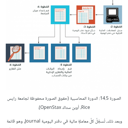
الصورة 14.5: الدورة المحاسبية (حقوق الصورة محفوظة لجامعة رايس
Rice، أوبن ستاك OpenStax).
وبعد ذلك، تُسجَّلُ كلُ معاملةٍ مالية في دفتر اليومية Journal، وهو قائمة