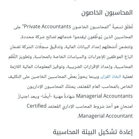
المحاسبون الخاصون
تُطلَق تسميةُ "المحاسبون الخاصون Private Accountants" على
المحاسبين الذين يُوظَّفون ليقدموا خدماتهم لصالح شركة محددة،
وتتضمن أنشطتُهم إعدادَ البيانات المالية، وتدقيقَ سجلّات الشركة لضمان
اتباع الموظفين للإجراءاتِ والسياسات الخاصة بالمحاسبة، وتطويرَ النُّظُم
المحاسبية، وإعدادَ الإقراراتِ الضريبية، وتوفيرَ المعلومات المالية اللازمة
لعملية
اتخاذ القرار
، وبينما يحوزُ بعضُ المحاسبين الخاصين على التكليف
الخاص بالمحاسب العام المُعتَمَد، يمتلكُ المحاسبون الإداريون
Managerial Accountants شهادةً مهنية -أيضًا- ويعد اجتيازُ
امتحانٍ هو أحدَ شروط المحاسب الإداري المُعتَمَد Certified
Managerial Accountant.
إعادة تشكيل البيئة المحاسبية