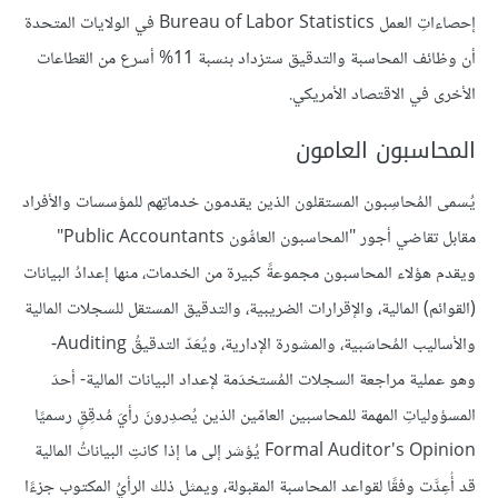
إحصاءاتِ العمل Bureau of Labor Statistics في الولايات المتحدة
أن وظائف المحاسبة والتدقيق ستزداد بنسبة 11% أسرع من القطاعات
الأخرى في الاقتصاد الأمريكي.
المحاسبون العامون
يُسمى المُحاسِبون المستقلون الذين يقدمون خدماتِهم للمؤسسات والأفراد
مقابل تقاضي أجور "المحاسبون العامُّون Public Accountants"
ويقدم هؤلاء المحاسبون مجموعةً كبيرة من الخدمات، منها إعدادُ البيانات
(القوائم) المالية، والإقرارات الضريبية، والتدقيق المستقل للسجلات المالية
والأساليب المُحاسَبية، والمشورة الإدارية، ويُعَدّ التدقيقُ Auditing-
وهو عملية مراجعة السجلات المُستخدَمة لإعداد البيانات المالية- أحدَ
المسؤولياتِ المهمة للمحاسبين العامّين الذين يُصدِرونَ رأيَ مُدقِقٍ رسميًا
Formal Auditor's Opinion يُؤشر إلى ما إذا كانتِ البياناتُ المالية
قد أُعِدَّت وفقًا لقواعد المحاسبة المقبولة، ويمثل ذلك الرأيُ المكتوب جزءًا