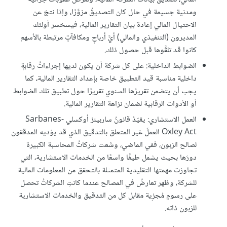
ومدنية جسيمة في حال كان التصديقُ مزوَّرًا، وإذا نتجَ عن
الاحتيال المالي إعادة بيان التقارير المالية، فيسخسر أولئك
المديرون (التنفيذي والمالي) أيَّ أرباحٍ ومكافآتٍ مرتبطة بالأسهم
كانوا قد تلقَّوها قبل حصول ذلك.
الضوابط الداخلية: على كل شركة أن يكون لديها إجراءاتُ رقابةٍ
داخلية مناسبة قيد التطبيق خاصة بإعداد التقارير المالية، كما
يجب أن يتضمن تقريرُها السنوي تقريرًا حول تطبيق تلك الضوابط
أو الأدوات الرقابية لضمان نزاهة التقارير المالية.
العمل الاستشاري: يقيّدُ قانونُ ساربينز أوكسلي Sarbanes-
Oxley Act العملَ غير المتعلق بالتدقيق الذي قد يؤديه المدققون
لصالح الزبون، ففي الماضي، وسَّعت شركاتُ المحاسبة الكبيرة
دورَها بحيث يشمل طيفًا واسعًا من الخدمات الاستشارية، التي
تجاوزت مهمتها التقليدية المتمثلة بالتحقق من المعلومات المالية
للشركة، وظهر تعارضٌ في المصالح عندما كانتِ الشركاتُ تحصل
على رسومٍ مُجزِية مقابل كل من التدقيق والخدمات الاستشارية
للزبون ذاته.