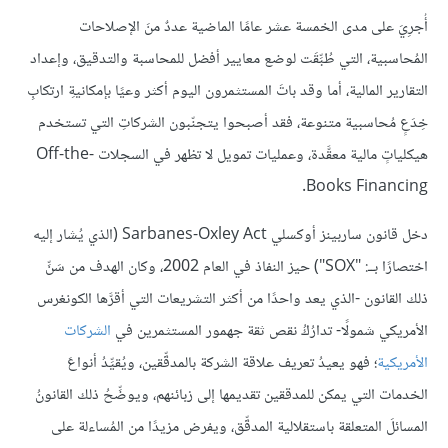
أُجرِيَ على مدى الخمسة عشر عامًا الماضية عددٌ منَ الإصلاحات
المُحاسبية، التي طُبِّقَت لوضع معايير أفضل للمحاسبة والتدقيق، وإعداد
التقارير المالية، أما وقد باتَ المستثمرون اليوم أكثر وعيًا بإمكانيةِ ارتكابِ
خِدَعٍ مُحاسبية متنوعة، فقد أصبحوا يتجنّبون الشركاتِ التي تستخدم
هيكلياتٍ مالية معقَّدة، وعمليات تمويل لا تظهر في السجلات Off-the-
Books Financing.
دخل قانون ساربينز أوكسلي Sarbanes-Oxley Act (الذي يُشار إليه
اختصارًا بــ: "SOX") حيز النفاذ في العام 2002، وكان الهدف من سَنِّ
ذلك القانون -الذي يعد واحدًا من أكثر التشريعات التي أقرَّها الكونغرس
الأمريكي شمولًا- تدارُكُ نقص ثقة جهمور المستثمرين في
الشركات
الأمريكية
؛ فهو يعيدُ تعريف علاقة الشركة بالمدقِّقين، ويُقيِّدُ أنواعَ
الخدمات التي يمكن للمدققين تقديمها إلى زبائنهم، ويوضِّحُ ذلك القانونُ
المسائلَ المتعلقة باستقلالية المدقِّق، ويفرض مزيدًا من المُساءلة على