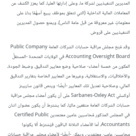
المديرين التنفيذيين لشركة ما، وعلى إدارتها العليا، كما يعزز الكشف عن
المعاملات المالية الداخلية (التي تتعلق بموظف يبيع أسهُمًا بناءً على
معلوماتٍ غير معروفة من قبل عامة الناس)، ويمنع حصول المديرين
التنفيذيين على قروض.
وقد مُنِحَ مجلسُ مراقبة حسابات الشركات العامة Public Company
Accounting Oversight Board في الولايات المتحدة -المستقلُّ
المكون من خمسة أعضاء- صلاحيةَ وضع معايير التدقيق، وضبط الجودة،
والأخلاقيات، والاستقلالية، وغيرها من المعايير الخاصة بتقارير التدقيق
المالي، وصلاحية تعديل تلك المعايير -أيضًا- وينص قانون ساربينز
أوكسلي Sarbanes-Oxley Act على أن يكون أعضاء مجلس مراقبة
حسابات الشركات العامة مثقفين ماليًا، كما يشترط أن يكون عضوان اثنان
في المجلس المذكور مُحاسبين عامين معتمدين Certified Public
Accountants، أما الأعضاء الثلاثة الباقون فيُشترَط ألا يكونوا
محاسبين عامين معتَمَدين، ويمكن -أيضًا- لأعضاء مجلس مراقبة حسابات