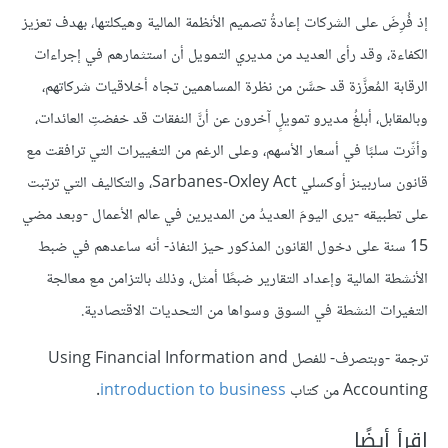
إذ فُرِضَ على الشركات إعادةُ تصميم الأنظمة المالية وهيكلتها، بهدف تعزيز
الكفاءة، وقد رأى العديد من مديري التمويل أن استثمارهم في إجراءات
الرقابة المُعزَّزة قد حسَّن من نظرة المساهمين تجاه أخلاقيات شركاتهم،
وبالمقابل، أبلغُ مديرو تمويلٍ آخرون عن أنَّ النفقات قد خفضتِ العائدات،
وأثّرت سلبًا في أسعار الأسهم، وعلى الرغم من التغييرات التي ترافقت مع
قانون ساربينز أوكسلي Sarbanes-Oxley Act، والتكاليف التي ترتبت
على تطبيقه -يرى اليومَ العديدُ من المديرين في عالم الأعمال -وبعد مضي
15 سنة على دخول القانون المذكور حيز النفاذ- أنه ساعدهم في ضبط
الأنشطة المالية وإعداد التقارير ضبطًا أمثل، وذلك بالتزامن مع معالجة
التغيرات النشطة في السوق وسواها من التحديات الاقتصادية.
ترجمة -وبتصرف- للفصل Using Financial Information and
Accounting من كتاب
introduction to business
.
اقرأ أيضًا