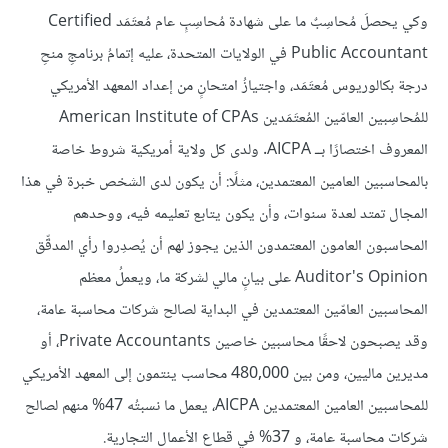
وكي يحصلَ مُحاسِبٌ ما على شهادة مُحاسِبٍ عام مُعتَمَد Certified
Public Accountant في الولايات المتحدة، عليه إتمامُ برنامجِ منحِ
درجة بكالوريوس مُعتَمَد، واجتيازُ امتحانٍ من إعداد المعهد الأمريكي
للمُحاسِبين العامّين المُعتَمَدين American Institute of CPAs
المعروف اختصارًا بــ AICPA. ولدى كل ولاية أمريكية شروط خاصة
بالمحاسبين العامين المعتمدين، مثلًا: أن يكون لدى الشخص خبرة في هذا
المجال تمتد لعدة سنوات، وأن يكون يتابع تعليمه فيه، ووحدهم
المحاسبون العامون المعتمدون الذين يجوز لهم أن يُصدِروا رأي المدقِّق
Auditor's Opinion على بيانٍ مالي لشركة ما، ويعملُ معظم
المحاسبين العامّين المعتمدين في البداية لصالح شركات محاسبة عامة،
وقد يصبحون لاحقًا محاسبين خاصين Private Accountants، أو
مديرين ماليين، ومن بين 480,000 محاسب ينتمون إلى المعهد الأمريكي
للمحاسبين العامين المعتمدين AICPA، يعمل ما نسبتُه 47% منهم لصالح
شركات محاسبة عامة، و 37% في قطاع الأعمال التجارية.