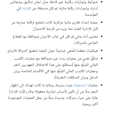
ضوابط وتوازنات رقابية غير فاعلة، مثل: لجان تدقيق، ومجالس
إدارة، وإجراءات رقابة مالية، لم تكن مستقلة عن
الإدارة
في
المؤسسة.
عملية إعداد تقارير مالية مركزية كانت تخضع لرقابة صارمة من
قبل الإدارة العليا، مما يزيد من فرصة الاحتيال.
معايير أداء مالي لم تكن في غالب الأحيان متوافقة مع القطاع
الخاص بالشركات.
هيكليات معقدة تُضفي ضبابيةً حول كيفية تحقيق الشركة للأرباح.
تدفُّقٌ نقدي من عملياتٍ بدت غير متوافقة مع عمليات الكسب
المالي المُبلّغ عنها (ستطّلع على هذا الاختلاف المهم بين النقد
وعمليات الكسب المالي المُبلَّغ عنها في الأقسام الخاصة ببيان
الدخل وبيان التدفقات النقدية).
عمليات
استحواذ
جرت بسرعة، وغالبًا ما كانت تهدف إلى إظهار
النمو بدلًا من أن تكون لأسباب تجارية معقولة؛ وقد ركَّزتِ الإدارةُ
غالبًا على شراء شركات جديدة، بدلًا من جعل العمليات الموجودة
أكثر ربحية.