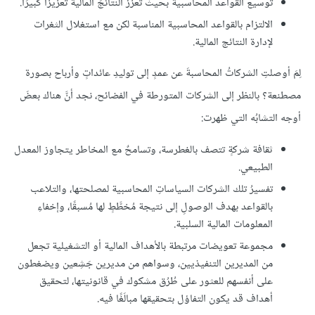
توسيع القواعد المحاسبية بحيث تُعزِّز النتائجَ المالية تعزيزًا كبيرًا.
الالتزام بالقواعد المحاسبية المناسبة لكن مع استغلال الثغرات
لإدارة النتائج المالية.
لِمَ أوصلتِ الشركاتُ المحاسبةَ عن عمدٍ إلى توليدِ عائداتٍ وأرباح بصورة
مصطنعة؟ بالنظر إلى الشركات المتورطة في الفضائح، نجد أنَّ هناك بعضَ
أوجه التشابُه التي ظهرت:
ثقافة شركةٍ تتصف بالغطرسة، وتسامحٌ مع المخاطر يتجاوز المعدل
الطبيعي.
تفسيرُ تلك الشركات السياساتِ المحاسبية لمصلحتها، والتلاعب
بالقواعد بهدف الوصولِ إلى نتيجة مُخطَّطٍ لها مُسبقًا، وإخفاءِ
المعلومات المالية السلبية.
مجموعة تعويضات مرتبطة بالأهداف المالية أو التشغيلية تجعل
من المديرين التنفيذيين، وسواهم من مديرين جَشِعين ويضغطون
على أنفسهم للعثور على طُرُق مشكوك في قانونيتها، لتحقيق
أهداف قد يكون التفاؤل بتحقيقها مبالَغًا فيه.