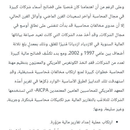
وعلى الرغم من أن اهتمامنا كان مُنصبًّا على فضائح أسماء شركات كبيرة
في مجال المحاسبة أواخر تسعينات القرن الماضي، وأوائل القرن الحالي،
إلا أن عدوى مخالفاتٍ محاسبية قد بدأت تتفشى على نطاقٍ أوسع في
مجال الشركات، وقدِ أخذ عدد الشركات التي كانت تعيد صياغة بياناتها
المالية السنوية في الازدياد ازديادًا مُثيرًا للقلق، وذلك بمعدلٍ بلغ ثلاثة
أضعاف بين عامَي 1997 و 2002، ومع بدء تكشُّفِ فضائح مالية كبيرة
لعدد من الشركات، فقدِ اتخذ الكونغرس الأمريكي والمعنيّون بتنظيم مهنة
المحاسبة خطواتٍ كبيرة لمنع ارتكاب مخالفاتٍ مُحاسبية مُستبقلية، وقدِ
استهدفت تلك التدابيرُ الطرقَ الأساسية -الوارد ذِكرُها في تقريرٍ أعدّه
المعهد الأمريكي للمحاسبين العامين المعتمدين AICPA- التي تستخدمها
الشركات للتلاعُب بالتقارير المالية عبر تكتيكات محاسبية مُبتكرة، وجريئة،
وغير سليمة، ومنها:
ارتكاب عملية إعداد تقارير مالية مزوَّرة.