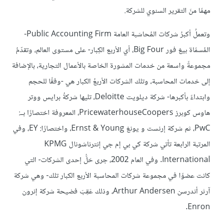
مهمًا منَ التقرير السنوي للشركة.
وتعملُ أكبرُ شركات المُحاسَبة العامة Public Accounting Firm-
المُسمّاة بيغ فور Big Four، أي الأربع الكِبار- على مستوى العالم، وتقدّمُ
مجموعةً واسعة من خدمات المشورة الخاصة بالأعمال التجارية، بالإضافة
إلى خدمات المحاسبة، وتلك الشركات الأربعُ الكبار هي -وفقًا للحجم
وابتداءً بأكبرها- شركة ديلويت Deloitte، تليها شركةُ برايس ووتر
هاوس كوبرز PricewaterhouseCoopers، المعروفة اختصارًا بــ:
PwC، ثم شركة إرنست و يونغ Ernst & Young، واختصارًا: EY، وفي
المرتبة الرابعة تأتي شركة كي بي إم جي إنترناشونال KPMG
International. وفي العام 2002، جرى حَلُّ إحدى الشركات- التي
كانت عضوًا في مجموعة شركات المحاسبة الأربع الكبار تلك- وهي شركة
آرثر أندرسن Arthur Andersen، وذلك عَقِبَ فضيحة شركة إنرون
Enron.