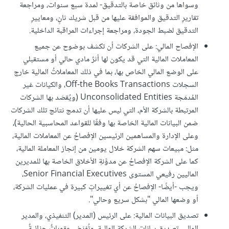
وسواها من وثائق خاصة بالتدقيق- لمدة سبع سنوات، ومراجعة
تقاريرِ التدقيق والموافقة عليها من قبل شريك ثانٍ، ومعاييرِ
التدقيق لضبط الجودة، ومراجعة إجراءات المراقبة الداخلية.
الإفصاح المالي: على الشركات أن تكشف بوضوح عن جميع
المعاملات المالية التي قد يكون لها أثرٌ مادي حالي أو مستقبلي
على الوضع المالي الخاص بها، بما في ذلك المعاملاتُ المالية خارج
السجلات Off-the Books Transactions، والكيانات غير
المُدمَجة Unconsolidated Entities (ويُقصَد بها الشركات
المرتبطة بالشركة الأم، التي ليس عليها أن تدمج نتائج تلك الشركات
ضمن البيانات المالية الخاصة بها وفقًا للقواعد المحاسبية الحالية)،
وعلى الإدارة والمساهمين الرئيسين الإفصاحُ عن المعاملات المالية،
مثل: مبيعات سهم الشركة خلال يومين من إنجاز المعاملة المالية،
كما على الشركة الإفصاحُ عن مدوَّنةِ الأخلاق الخاصة بها للمديرين
الماليين رفيعي المستوى Senior Financial Executives،
ويجب -أيضًا- الإفصاحُ عن أي تغييراتٍ كبيرة في عمليات الشركة،
أو وضعها المالي "بشكل سريع وحالي".
تصديق البيانات المالية: على الرئيس (المدير) التنفيذي، والمدير
المالي، تصديق بيانات الشركة المالية، وتُفرَض عقوباتٌ جزائيةٌ