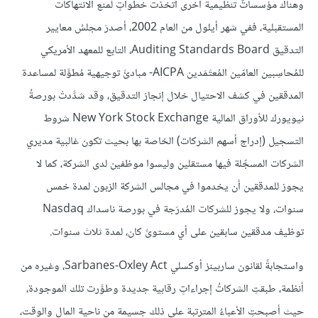
وهناك مؤسساتٌ تنظيمية أخرى اتخذت خطواتٍ لمنع الانتهاكات
المستقبلية، ففي شهر أيلول من العام 2002، أصدرَ مجلسُ معايير
التدقيق Auditing Standards Board، التابع للمعهد الأمريكي
للمُحاسِبين العامّين المُعتَمَدين AICPA- مبادئَ توجيهية مُطوَّلة لمساعدة
المدققين في كشف الاحتيال خلال إنجاز التدقيق، وقد شدَّدتْ بورصةُ
نيويورك للأوراق المالية New York Stock Exchange شروط
التسجيل (إدراج أسهم الشركات) الخاصة بها بحيث تكون غالبية مديري
الشركات المسجِّلة فيها مستقلين وليسوا موظفين لدى الشركة، كما لا
يجوز للمدققين أن يخدموا في مجالس الشركة الزبون لمدة خمس
سنوات، ولا يجوز للشركات المُدرَجة في بورصة ناسداك Nasdaq
توظيف مدققين سابقين على أي مستوىً كان، لمدة ثلاث سنوات.
واستجابةً لقانون ساربينز أوكسلي Sarbanes-Oxley Act، وغيره من
أنظمة، طبقتِ الشركاتُ إجراءاتٍ رقابية جديدة وطوَّرت تلك الموجودة،
حيث أصبحتِ الأعباءُ المترتبة على ذلك جسيمة من ناحية المال والوقت،