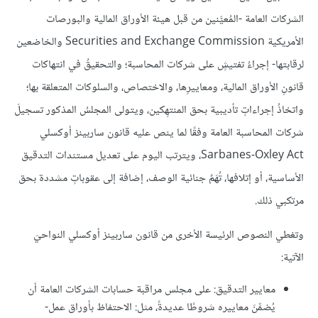
الشركات العامة -المُعيَّنين من قبل هيئة الأوراق المالية والبورصات
الأمريكية Securities and Exchange Commission والخاضعين
لرقابتها- إجراءُ تفتيشٍ على شركات المحاسبة؛ والتحقيقُ في انتهاكات
قانونِ الأوراق المالية، ومعاييرِها، والاختصاص، والسلوكات المتعلقة بها؛
واتخاذُ إجراءاتٍ تأديبية بحق المنتهِكين، ويتولى المجلسُ المذكور تسجيلَ
شركات المحاسبة العامة وفقًا لما ينص عليه قانون ساربينز أوكسلي
Sarbanes-Oxley Act، ويترتب اليوم على تعديل مستندات التدقيق
الأساسية، أو إتلافها، تُهَمٌ جنائية الوصف، إضافة إلى عقوباتٍ مشددة بحق
مرتكبي ذلك.
وتغطي النصوص الرئيسة الأخرى من قانون ساربينز أوكسلي النواحيَ
الآتية:
معايير التدقيق: على مجلس مراقبة حسابات الشركات العامة أن
يُضمِّنَ معاييره شروطًا عديدةً، مثل: الاحتفاظ بأوراق عمل-