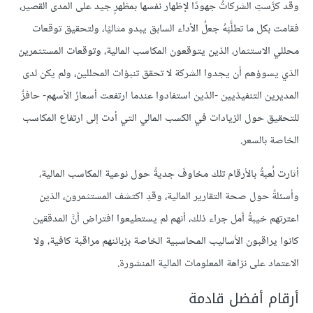
وقد كرَّستِ الشركاتُ جهودًا لإظهار نفسها بمظهرٍ جيد على المدى القصير،
فقامت بكل ما تطلَّبَهُ جعلُ الأداء السابق يبدو مثاليًا، ولتحقيق توقعات
محللي الاستثمار، الذين يتوقعون المكاسب المالية، وتوقعات المستثمرين
الذي يسوؤهم أن يجدوا الشركة لا تحقق تنبؤات المحللين، ولم يكن لدى
المديرين التنفيذيين -الذين استفادوا عندما ارتفعت أسعارُ الأسهم- حافزٌ
للتحقيق حول الزيادات في الكسب المالي التي أدت إلى ارتفاع المكاسب
الخاصة بالسعر.
أثارت لُعبةُ بالأرقام تلك مخاوفَ جديةً حول نوعية المكاسب المالية،
وأسئلةً حول صحة التقارير المالية، وقدِ اكتشف المستثمرون، الذين
اعترتهم خيبةُ أمل جراء ذلك، أنهم لم يستطيعوا افتراض أنَّ المدققين
كانوا يراقبون الأساليب المحاسبية الخاصة بزبائنهم مراقبة كافية، ولا
الاعتماد على نزاهة المعلومات المالية المنشورة.
أرقام أفضل قادمة