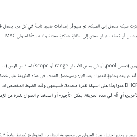
 عنوان مميز لعتاد كل كرت شبكة متصل إلى الشبكة، ثم سيوفِّر إعدادات ضبطٍ ثابتةً في كل مرة يتصل
سيُسنِد خادوم DHCP -في هذه الطريقة- عنوان IP من مجموعة من العناوين (تسمى pool، أو في بعض الأحيان ge
ل الخادوم أنه لم يعد بحاجةٍ للعنوان بعد الآن؛ وسيحصل العملاء في هذه الطريقة على 
ديناميكيًّا وفق المبدأ «الذي يأتي أولًا، يُخدَّم أولًا»؛ وعندما لا يكون عميل DHCP متواجدًا على الشبكة لفترة محددة، فسينتهي وقت الضبط الم
وان المسند إليه إلى مجموعة العناوين لاستخدامه من عملاء DHCP الآخرين؛ أي أنَّه في هذه الطريقة، يمكن «تأجير» أو استخدام العنوان لفتر