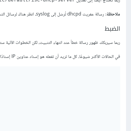
ربما تحتاج أيضًا إلى تعديل ‎
tc/default/isc-dhcp-server
ملاحظة:
رسالة عفريت dhcpd تُرسَل إلى syslog، انظر هناك لرسائل التشخيص.
الضبط
ربما سيربكك ظهور رسالة خطأ عند انتهاء التثبيت، لكن الخطوات الآتية 
في الحالات الأكثر شيوعًا، كل ما تريد أن تفعله هو إسناد عناوين IP إسنادًا عشوائيًا، يمكن أن يُفعَل ذلك بالإعدادات الآتية: