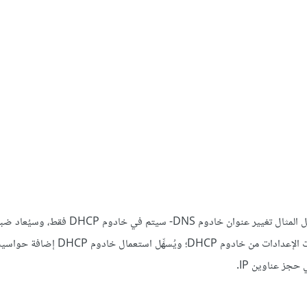
من مزايا استخدام DHCP هو أن أي تغييرٍ في إعدادات الشبكة -على سبيل المثال تغيير عنوان خادوم NS
مضيفي الشبكة في المرة القادمة التي سيَطلُبُ فيها عملاء DHCP معلومات الإعدادات من خادو