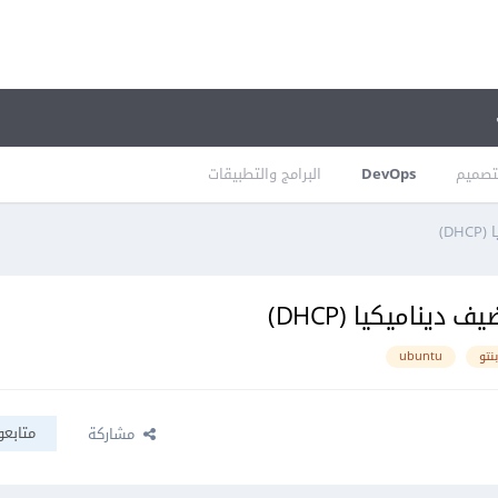
تصميم
DevOps
البرامج والتطبيقات
D)
يناميكيا (DHCP)
نتو
ubuntu
متابعو
مشاركة