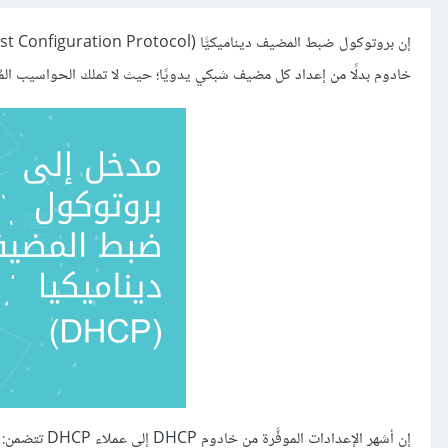
خادوم بدلًا من إعداد كل مضيف شبكي يدويًا؛ حيث لا تملك الحواسيب المُعدَّة كعملاءٍ لخدمة DHCP أيّة تحكم بالإعدادات 
إن أشهر الإعدادات الموفَّرة من خادوم DHCP إلى عملاء DHCP تتضمن: