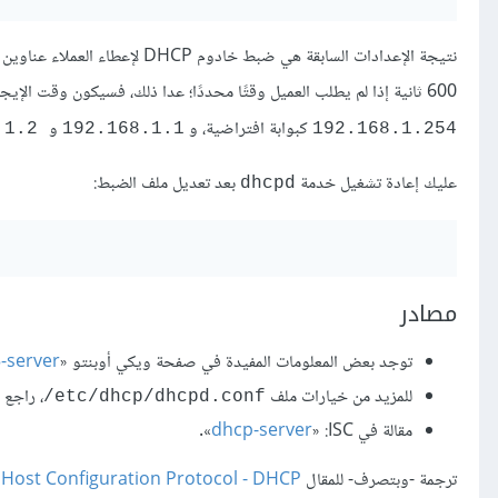
نتيجة الإعدادات السابقة هي ضبط خادوم DHCP لإعطاء العملاء عناوين IP تتراوح من
600 ثانية إذا لم يطلب العميل وقتًا محددًا؛ عدا ذلك، فسيكون وقت الإيجار الأقصى للعنوان هو 7200 ثانية؛ و«سينصح» الخادومُ العميلَ أن يستخدم
كبوابة افتراضية، و
و
192.168.1.2
192.168.1.1
192.168.1.254
عليك إعادة تشغيل خدمة
بعد تعديل ملف الضبط:
dhcpd
مصادر
توجد بعض المعلومات المفيدة في صفحة ويكي أوبنتو «
-server
للمزيد من خيارات ملف ‎
، راجع
/etc/dhcp/dhcpd.conf
مقالة في ISC:‏ «
dhcp-server
».
ترجمة -وبتصرف- للمقال
Host Configuration Protocol - DHCP