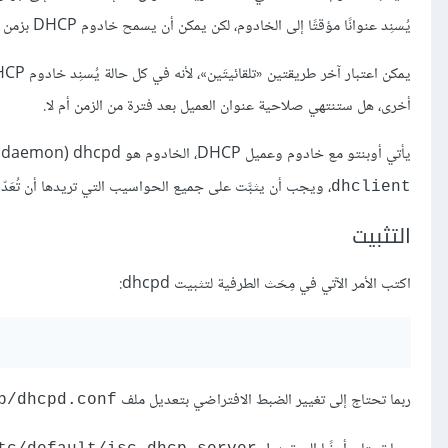
يُسنِد عنوانًا مؤقتًا إلى الخادوم، لكن يمكن أن يسمح خادوم DHCP بزمن تأجير «لا نهائي».
أخرى، هل ستنتهي صلاحية عنوان العميل بعد فترة من الزمن أم لا.
يأتي أوبنتو مع خادوم وعميل DHCP، الخادوم هو dhcpd‏ (dynamic host configuration protocol daemon)، والعميل الذي يأتي مع أوبنتو هو
، ويجب أن يثبَّت على جميع الحواسيب التي تريدها أن تُعَدّ تلق
dhclient
التثبيت
اكتب الأمر الآتي في مِحَث الطرفية لتثبيت dhcpd:
ربما تحتاج إلى تغيير الضبط الافتراضي بتعديل ملف ‎
p/dhcpd.conf