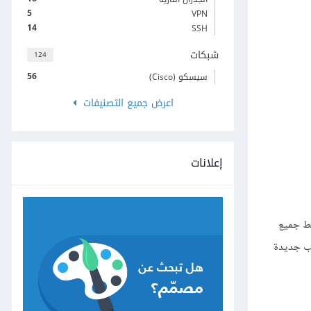
5
VPN
14
SSH
شبكات
124
56
سيسكو (Cisco)
اعرض جميع التصنيفات
إعلانات
D- سيتم في خادوم DHCP فقط، وسيُعاد ضبط جميع
م DHCP؛ ويُسهِّل استعمال خادوم DHCP إضافة حواسيب جديدة