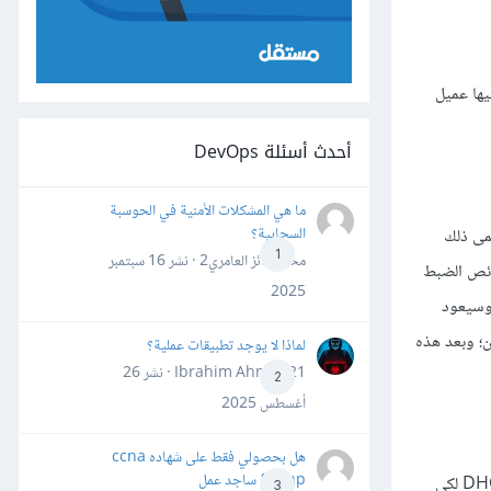
 فيها عميل
أحدث أسئلة DevOps
ما هي المشكلات الأمنية في الحوسبة
السحابية؟
ran أو scope) لمدة من الزمن (يسمى ذلك
1
محمد فائز العامري2 · نشر
16 سبتمبر
خصائص الضبط
2025
خصص له، وسيعود
ة من الزمن؛ وبعد هذه
لماذا لا يوجد تطبيقات عملية؟
Ibrahim Ahmed21 · نشر
26
2
أغسطس 2025
هل بحصولي فقط على شهاده ccna
&ccnp ساجد عمل
سيُسنِد خادوم DHCP -في هذه الطريقة- عنوان IP إسنادًا دائمًا إلى جهاز معين، ويتم اختيار هذه العنوان من مجموعة العناوين المتوفرة؛ يُضبَط عادةً DHCP لكي
3