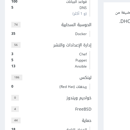
100
قواعد البيانات
5
DNS
حواسيب المضيفة من
(و 1 أكثر)
الحوسبة السحابية
74
35
Docker
إدارة الإعدادات والنشر
56
3
Chef
5
Puppet
13
Ansible
لينكس
186
0
ريدهات (Red Hat)
خواديم ويندوز
0
FreeBSD
4
حماية
44
18
الجدران النارية