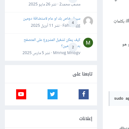
مصعب محمد2 · نشر
26 مايو 2025
سيرفر خاص بك او عام لاستضافة دومين
يمكن اعتبار آخر طريقتين «تلقائيتَين»، ﻷنه في كل حالة يُسنِد خادوم DHCP العنوان دون تدخل إضافي مباشر، الفرق الوحيد بينهما هو مدة تأجير عنوان IP؛ بكلماتٍ
4
Fahd Ggg · نشر
11 أبريل 2025
كيف يمكن تشغيل المشروع على المتصفح
بدون دومين؟
2
Mnnvg Mnbgv · نشر
5 مارس 2025
تابعنا على
sudo a
إعلانات