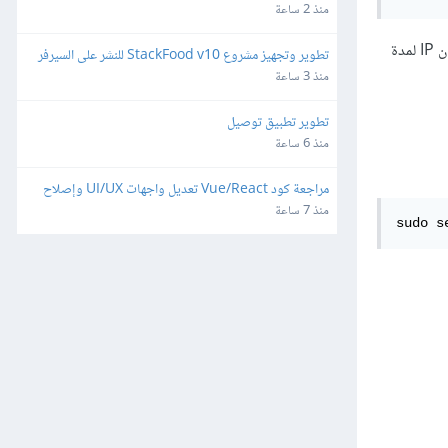
منذ 2 ساعة
، وسيُأجَّر عنوان IP لمدة
تطوير وتجهيز مشروع StackFood v10 للنشر على السيرفر 
والمتاجر
منذ 3 ساعة
تطوير تطبيق توصيل
منذ 6 ساعة
مراجعة كود Vue/React تعديل واجهات UI/UX وإصلاح 
ثغرات
منذ 7 ساعة
sudo s