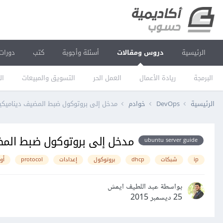
الرئيسية
دروس ومقالات
أسئلة وأجوبة
كتب
دورات
البرمجة
ريادة الأعمال
العمل الحر
التسويق والمبيعات
ال
الرئيسية
DevOps
خوادم
مدخل إلى بروتوكول ضبط المضيف ديناميكيا (HCP
مدخل إلى بروتوكول ضبط المضيف د
ubuntu server guide
ip
شبكات
dhcp
بروتوكول
إعدادات
protocol
أوب
بواسطة عبد اللطيف ايمش
25 ديسمبر 2015