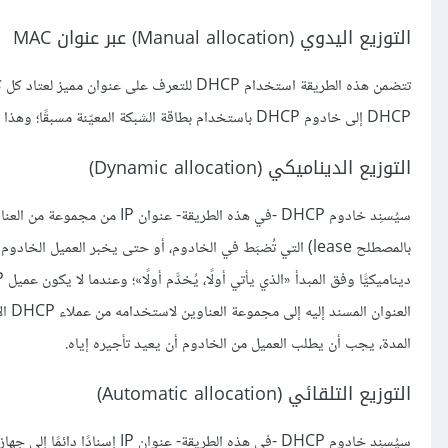
التوزيع اليدوي (Manual allocation) عبر عنوان MAC
تتضمن هذه الطريقة استخدام DHCP للتعرف على
DHCP إلى خادوم DHCP باستخدام بطاقة الشبكة المعيّنة مسبقًا؛ وهذا يضمن أن يُسنَد عنوان معيّن إلى بطاقةٍ شبكيّةٍ معيّنة وذلك وفقًا لعنوان MAC.
التوزيع الديناميكي (Dynamic allocation)
بالمصطلح lease) التي تُضبَط في الخادوم، أو حتى يخبر العمي
العن
المدة، يجب أن يطلب العميل من الخادوم أن يعيد تأجيره إياه.
التوزيع التلقائي (Automatic allocation)