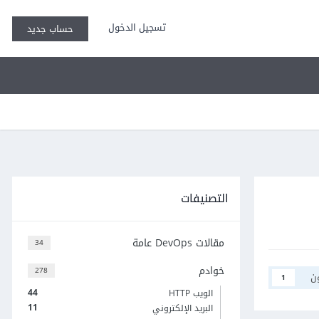
تسجيل الدخول
حساب جديد
التصنيفات
مقالات DevOps عامة
34
خوادم
278
ن
1
44
الويب HTTP
11
البريد الإلكتروني