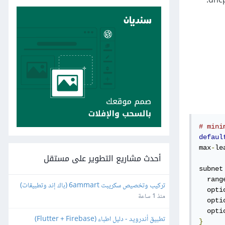
# mini
defaul
max
-
le
أحدث مشاريع التطوير على مستقل
subnet
  rang
تركيب وتخصيص سكريبت 6ammart (باك إند وتطبيقات) 
  opti
ورفعه على السيرفر والمتجر
منذ 1 ساعة
  opti
  opti
تطبيق أندرويد - دليل اطباء (Flutter + Firebase)
}