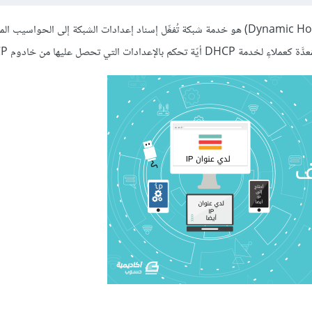
إن بروتوكول ضبط المضيف ديناميكيًّا (Dynamic Host Configuration Protocol) هو خدمة شبكة تُفعِّل إسناد إعدادات الشبكة إلى ال
التي تحصل عليها من خادوم DHCP.