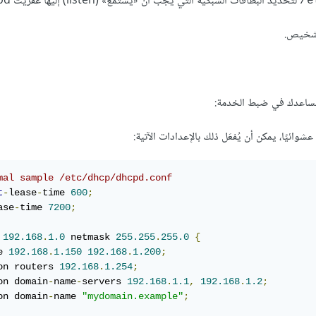
لتحديد البطاقات الشبكية التي يجب أن «يستمع» (listen) إليها عفريت dhcpd.
/e
ستساعدك في ضبط الخدمة:
mal sample /etc/dhcp/dhcpd.conf
t
-
lease
-
time 
600
;
ase
-
time 
7200
;
 
192.168
.
1.0
 netmask 
255.255
.
255.0
{
e 
192.168
.
1.150
192.168
.
1.200
;
on routers 
192.168
.
1.254
;
on domain
-
name
-
servers 
192.168
.
1.1
,
192.168
.
1.2
;
on domain
-
name 
"mydomain.example"
;