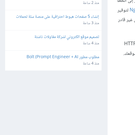
 إلى الخطأ
منذ 2 ساعة
Ng
لتوفير
إنشاء 5 صفحات هبوط احترافية على منصة سلة لحملات 
50 الذي يدل على أن إنجن إكس غير قادر
إعلانية لمتجرين
منذ 3 ساعة
تصميم موقع الكتروني لشركة مقاولات ناشئة
 انتهاء صلاحية الشهادة، إذ إن شهادات LeysEncrypt تبقى صالحة لمدة ثلاثة أشهر فقط، على عكس شهادات HTTPS
منذ 4 ساعة
وقعك.
مطلوب مطور Bolt (Prompt Engineer + AI 
Developer)
منذ 4 ساعة