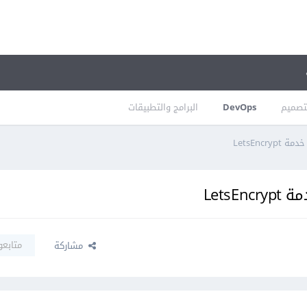
تصميم
DevOps
البرامج والتطبيقات
LetsEnc
Lets
متابعو
مشاركة