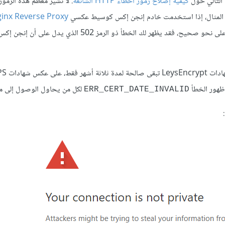
كيفية إصلاح رموز أخطاء HTTP الشائعة
. لا تشير معظم هذه الرموز
ل المثال، إذا استخدمت خادم إنجن إكس كوسيط عكسي
inx Reverse Proxy
بوابة HTTPS لتطبيق آخر يعمل على خادمك، ولم تضبط إعدادات البوابة على نحو صحيح، فقد يظهر لك الخطأ ذو الرمز 2
وأحد الأخطاء التي قد تظهر لك هو رسالة
 ظهور الخطأ
لكل من يحاول الوصول إلى م
ERR_CERT_DATE_INVALID