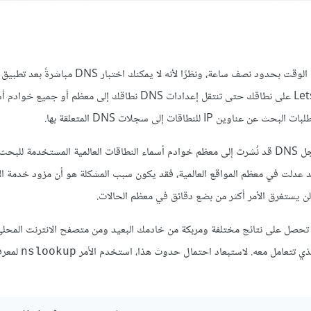
إذا جربت تعديل سجلات DNS، فقد يستغرق تطبيق هذه التعديلات بعض الوقت بحدود نصف ساعة، ونظرًا لأ
فقد تكون الأخطاء مضللة. ولن تتمكن من ضبط إعدادات خدمة LetsEncrypt على نطاقك حتى تنتقل إعدادات DNS نطاقك إلى معظم أو ج
اقات إلى سجلات DNS المتعلقة بها.
للتحقق من أن تعديلات سجل DNS قد نُشرت إلى معظم خوادم أسماء النطاقات العالمية المستخدمة
ت قد عدلت في معظم المواقع العالمية، فقد يكون سبب المشكلة هو أن مزود خدمة ال
لن يستغرق الأمر أكثر من بضع دقائق في معظم الحالات.
نشر التعديلات، فقد تحصل على نتائج مختلفة ومربكة من خادمك البعيد ومن متصفح الانترنت ال
الذي تتعامل معه. لاستبعاد احتمال حدوث هذا، استخدم الأمر
لمعرف
nslookup