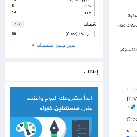
5
VPN
14
SSH
لحاجة
شبكات
124
لمعلومات حول أنواع سجلات نظام
56
سيسكو (Cisco)
اعرض جميع التصنيفات
ل رابطًا أساسيًا من اسم النطاق domain name إلى عنوان الخادم server address. لذا سنرّكز
إعلانات