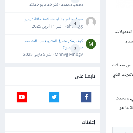
مصعب محمد2 · نشر
26 مايو 2025
سيرفر خاص بك او عام لاستضافة دومين
4
Fahd Ggg · نشر
11 أبريل 2025
نه لا يمكنك اختبار DNS مباشرةً بعد تطبيق التعديلات،
ميع خوادم أسماء
كيف يمكن تشغيل المشروع على المتصفح
بدون دومين؟
2
Mnnvg Mnbgv · نشر
5 مارس 2025
 للبحث عن سجلات
انترنت الذي
تابعنا على
محلي، ويحدث
ة ما هو
إعلانات