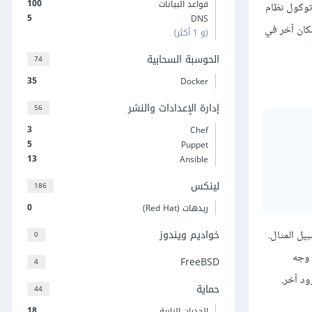
100
قواعد البيانات
. وإن إصلاح مشاكل بروتوكول DNS أو ما يُعرف ببروتوكول نظام
5
DNS
فقد يكون سببها قد يكون في مكان آخر في
(و 1 أكثر)
الحوسبة السحابية
74
35
Docker
إدارة الإعدادات والنشر
56
3
Chef
5
Puppet
13
Ansible
لينكس
186
0
ريدهات (Red Hat)
خواديم ويندوز
 استخدامك لخدمة Let's Encrypt على سبيل المثال.
0
ل مع بروتوكولي DNS و HTTPS عند التعامل مع خدمة Let's Encrypt على وجه
FreeBSD
4
حماية
44
18
الجدران النارية