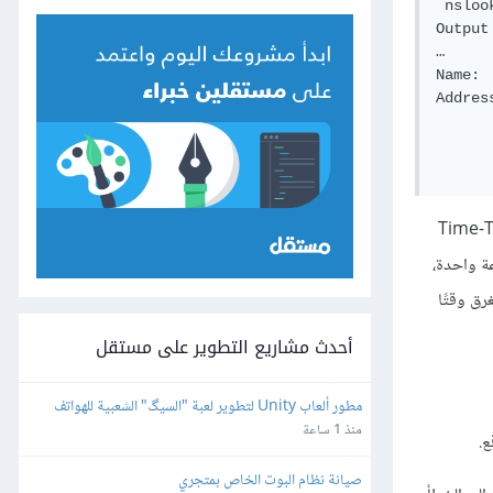
 nsloo
Output

…

Name: 
Addres
      
      
دة البقاء Time-To-Live
ة في معظم مسجلي أسماء النطاقات هي 3600 ثانية، أو ساعة واحدة،
لبقاء TTL الطويلة على تخزين الطلبات بفاعلية أكبر، ولكنها بالمقابل قد تجعل تغييرات DNS تستغرق وقتًا
أحدث مشاريع التطوير على مستقل
مطور ألعاب Unity لتطوير لعبة "السيگ" الشعبية للهواتف 
الذكية
منذ 1 ساعة
.
صيانة نظام البوت الخاص بمتجري