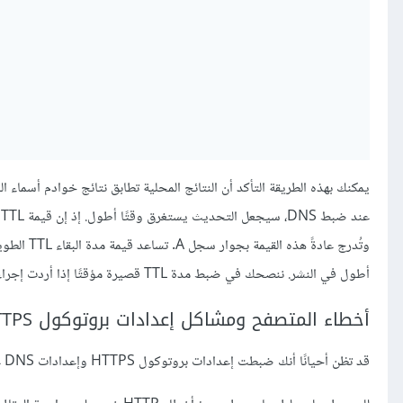
يمكنك بهذه الطريقة التأكد أن النتائج المحلية تطابق نتائج خوادم أسماء ا
أطول في النشر. ننصحك في ضبط مدة TTL قصيرة مؤقتًا إذا أردت إجراء أو اختبار بعض التغييرات على DNS.
أخطاء المتصفح ومشاكل إعدادات بروتوكول HTTPS
قد تظن أحيانًا أنك ضبطت إعدادات بروتوكول HTTPS وإعدادات DNS على نحو صحيح، لكن قد تظهر لك رسائل خطأ في