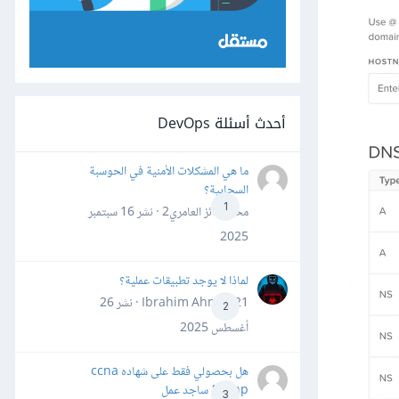
أحدث أسئلة DevOps
ما هي المشكلات الأمنية في الحوسبة
السحابية؟
1
محمد فائز العامري2 · نشر
16 سبتمبر
2025
لماذا لا يوجد تطبيقات عملية؟
Ibrahim Ahmed21 · نشر
26
2
أغسطس 2025
هل بحصولي فقط على شهاده ccna
&ccnp ساجد عمل
3