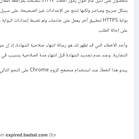
للحصول على دليل عام حول رموز أخطاء HTTP، ننصحك بمراجعة المقال التالي حول
بشكل صريح ومباشر ولكنها تنتج عن الإعدادات غير الصحيحة. على سبي
على إحالة الطلب.
التجارية. وعند عدم تجديد الشهادة قبل انتهاء مدة الصلاحية يتسبب في
يبدو هذا الخطأ، عند استخدام متصفح كروم Chrome على النحو التالي: