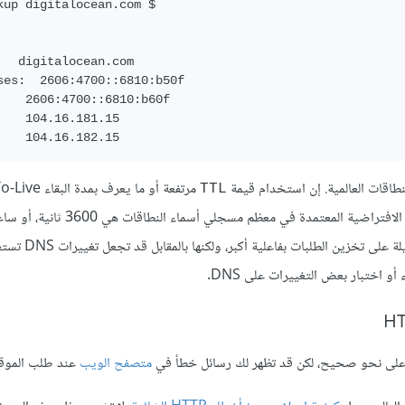
kup digitalocean.com $ 

   digitalocean.com

ses:  2606:4700::6810:b50f

    2606:4700::6810:b60f

    104.16.181.15

لنطاقات العالمية. إن استخدام قيمة
مرتفعة أو ما يعرف بم
TTL
عند ضبط DNS، سيجعل التحديث يستغرق وقتًا أطول. إذ إن قيمة TTL الافتراضية المعتمد
وتُدرج عادةً هذه القيمة بجوار سجل A. تساعد قيمة مدة ا
متصفح الويب
عند طلب الموقع