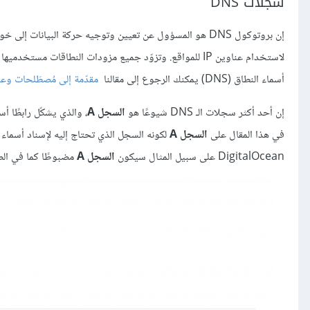
سجلات DNS
إن بروتوكول DNS هو المسؤول عن تعيين وتوجيه حركة البيانات إلى خوادم الويب باستخدام أسماء النطاقات، مثل
أسماء النطاق (DNS) يمكنك الرجوع إلى مقالنا
مقدّمة إلى مُصطَلحات وع
إن أحد أكثر سجلات الـ DNS شيوعًا هو
السجل A
في هذا المقال على
السجل A
DigitalOcean على سبيل المثال سيكون
السجل A
مضبوطًا كما في الصو