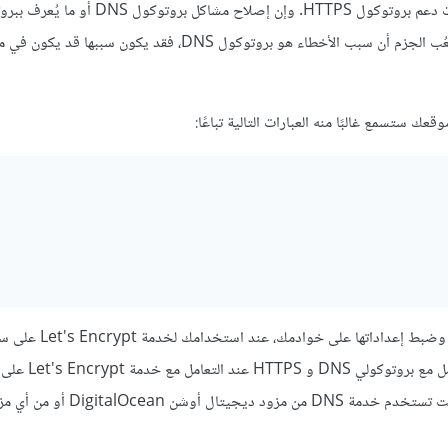
قد تواجه عدة أخطاء شائعة عند ضبط نطاق موقعك أو عند ضبط إعدادات دعم بروتوكول HTTPS
تسمية النطاقات (Domain Name System) ليس بالأمر السهل، إذ يصعُب الجزم أن سبب الأخطاء هو بروتوكول DNS، 
ستسمع غالبًا منه العبارات التالية تباعًا:
وضبط إعداداتها على خوادمك، عند
وسنراجع في هذا المقال بعض الأخطاء الشائعة التي قد تواجهها عند التعام
Digital أو من أي مزود آخر.