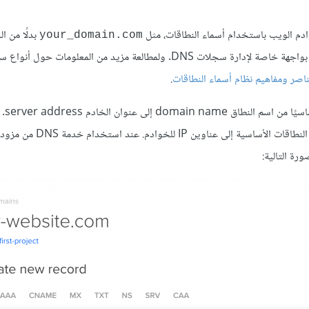
بدلًا من ا
your_domain.com
لاستخدام عناوين IP للمواقع. وتزوّد جميع مزودات النطاقات مستخدميها بواجهة خاصة لإدارة سجلات DNS. ولمطالعة مزيد من ا
ناصر ومفاهيم نظام أسماء النطاقات
.
، والذي يشكّ
لكونه السجل الذي تحتاج إليه لإسناد أسماء النطاقات الأساسية إلى عناوين IP للخوادم. عند استخدام خدمة DNS من مزود
رة التالية: