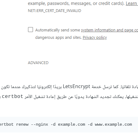
عندما تضبط إعدادات LetsEncrypt لأول مرة، تُفَعّل خاصيّة تجديد الشهادة تلقائيًا. كما ترسل خدمة LetsEncrypt بريدًا إلكترونيًا
غيلها، يمكنك تجديد الشهادة يدويًا عن طريق إعادة تشغيل الأمر
ب
certbot