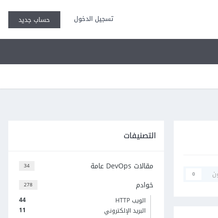
تسجيل الدخول
حساب جديد
التصنيفات
مقالات DevOps عامة
34
ن
0
خوادم
278
44
الويب HTTP
11
البريد الإلكتروني