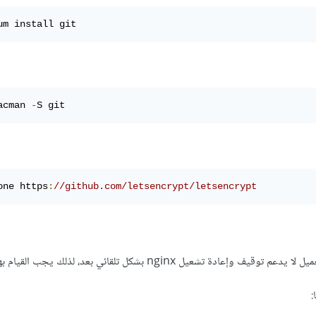
um install git
acman 
-
S git
one https
:
//github.com/letsencrypt/letsencrypt