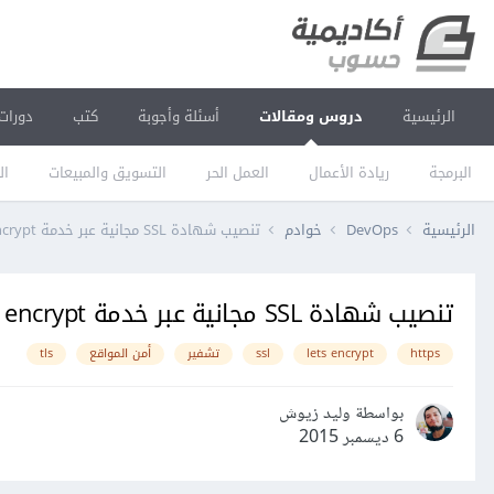
الرئيسية
دروس ومقالات
أسئلة وأجوبة
كتب
دورات
البرمجة
ريادة الأعمال
العمل الحر
التسويق والمبيعات
ال
الرئيسية
DevOps
خوادم
تنصيب شهادة SSL مجانية عبر خدمة Let's encrypt على خادوم لينكس
تنصيب شهادة SSL مجانية عبر خدمة Let's encrypt على خادوم لينكس
https
lets encrypt
ssl
تشفير
أمن المواقع
tls
بواسطة وليد زيوش
6 ديسمبر 2015