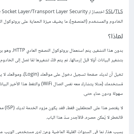
SSL
/
TLS
الخادوم والمستخدم (المتصفح)، ما يضيف ميزة الحماية على بروتوكول التصّفح HTTP، ومنه جاءت إضافة حرف S له فأص
لماذا؟
بتشفير البيانات أوّلا قبل إرسالها، ثم يتم فكّ تشفيرها لمّا تصل إلى الخادو
مُستخدمك (مثلا يتشارك معه نفس ات
سهولة ودون عناءٍ حتى.
لا يقت
فالخطر لا يُمكن حصره، فالأجدر سدّ هذا الباب.