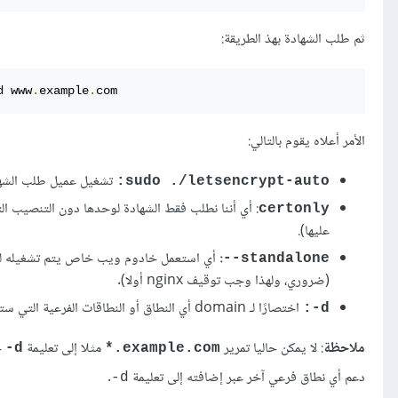
ثم طلب الشهادة بهذ الطريقة:
d www
.
example
.
com
الأمر أعلاه يقوم بالتالي:
تشغيل عميل طلب الشهادة 
sudo ./letsencrypt-auto:
certonly
عليها).
:
standalone--
(ضروري، ولهذا وجب توقيف nginx أولا).
اختصارًا لـ domain أي النطاق أو النطاقات الفرعية التي ستكون هذه الشهادة صالحة لها.
d-:
ملاحظة
: لا يمكن حاليا تمرير
مثلا إلى تعليمة
d-
example.com.*
دعم أي نطاق فرعي آخر عبر إضافته إلى تعليمة
.
d-