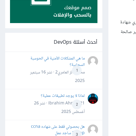
ري شهادة
 واحدة فقط غير صالحة
أحدث أسئلة DevOps
ما هي المشكلات الأمنية في الحوسبة
السحابية؟
1
محمد فائز العامري2 · نشر
16 سبتمبر
2025
لماذا لا يوجد تطبيقات عملية؟
Ibrahim Ahmed21 · نشر
26
2
أغسطس 2025
هل بحصولي فقط على شهاده ccna
&ccnp ساجد عمل
3