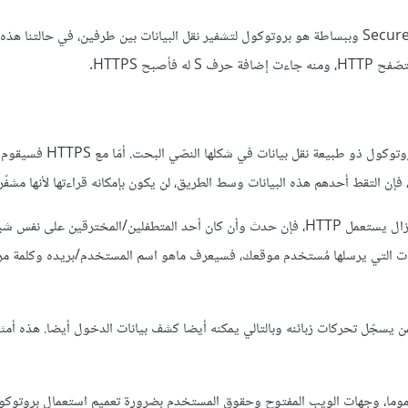
اختصارٌ لـِ Secure Socket Layer/Transport Layer Security وببساطة هو بروتوكول لتشفير نقل البيانات بين طرفين، في حالتنا ه
بح HTTPS.
بدون هذا التشفير، يتم استعمال بروتوكول التصفح العادي HTTP، وهو بروتوكول
م، فإن التقط أحدهم هذه البيانات وسط الطريق، لن يكون بإمكانه قراءتها ﻷنها مشفّر
تخيل أن لديك صفحة تسجيل دخول على موقعك (Login)، وموقعك لا يزال يستعمل HTTP، فإن حدث وأن كان أحد المتطفلين/المخترقين على نفس
صال WiFi) والتقط هذا الأخير البيانات التي يرسلها مُستخدم موقعك، فسيعرف ماهو اسم المستخدم/بريده وكلمة
صر هذا على المتطفلين فقط، فقد يكون مزود الخدمة لديك (ISP) ممن يسجّل تحركات زبائنه وبالتالي يمكنه أيضا كشف بيانات الدخول أيضا. هذ