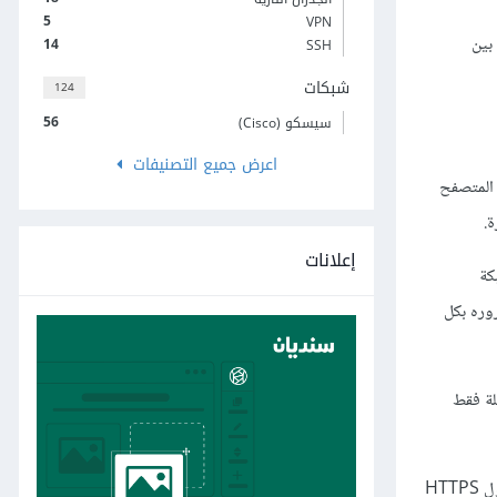
5
VPN
ذه بين
14
SSH
شبكات
124
56
سيسكو (Cisco)
اعرض جميع التصنيفات
 ذو طبيعة نقل بيانات في شكلها النصّي البحت. أمّا مع HTTPS فسيقوم المتصفح
ة.
إعلانات
 شبكة
 مروره بكل
ه أمثلة فقط
بسبب هذا، نما في السنوات القليلة الماضية وعيٌ لدى مستخدمي الويب عموما، وجهات الويب المفتوح وحقوق المستخدم بضرورة تعميم استعمال بروتوكول HTTPS