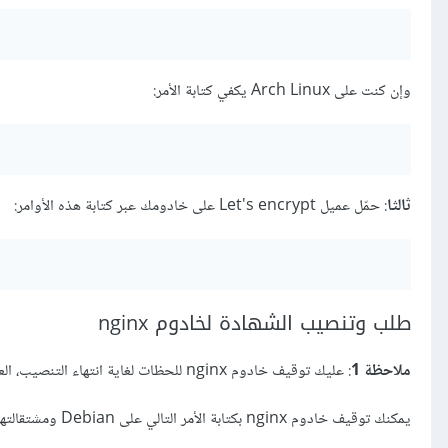
وإن كنت على Arch Linux يكفي كتابة الأمر:
ثالثا
: حمّل عميل Let's encrypt على خادومك عبر كتابة هذه الأوامر:
طلب وتنصيب الشهادة لخادوم nginx
ملاحظة 1
: عليك توقيف خادوم nginx للحظات لغاية انتهاء التنصيب، العميل لا يدعم توقيف وإعادة تشعيل nginx بشكل تلقائي بعد، لذلك يجب القيام بهذا يدويا.
يمكنك توقيف خادوم nginx بكتابة الأمر التالي على Debian ومشتقالتها: