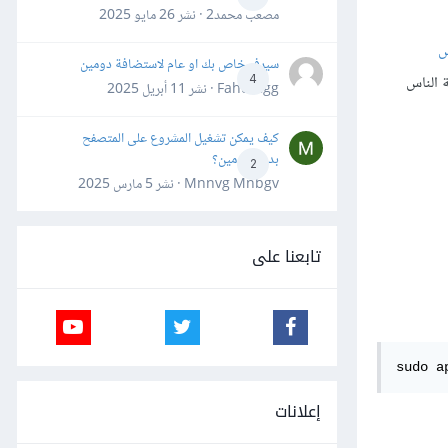
مصعب محمد2 · نشر
26 مايو 2025
لينكس
سيرفر خاص بك او عام لاستضافة دومين
 الناس
4
Fahd Ggg · نشر
11 أبريل 2025
كيف يمكن تشغيل المشروع على المتصفح
بدون دومين؟
2
Mnnvg Mnbgv · نشر
5 مارس 2025
تابعنا على
sudo a
إعلانات