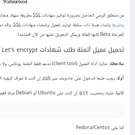
من منطلق الوعي الحاصل بضرورة توفير شهادات
SSL
بطريقة سهلة، مجاني
وغيرها
بإنشاء هيئة ذات سلطة توليد، تفعيل وإمضاء شهادات
SSL
، وقد نج
كمرحلة Beta لكنها فعّالة ويمكن التعويل عليها من الآن فصاعدا.
تحميل عميل أتمتة طلب شهادات Let's encrypt
ملاحظة
: حاليا، أداة العميل (client tool) تدعم فقط أنظمة يونكس، ولا يوجد دعم لخواديم Windows بعد.
أولا
، يجب طبعا الدخول على خادومك عبر
ssh
، إن كنت لا تعرف كيفية ال
ثانيا
، عليك بتنصيب
، إن كنت على Ubuntu أو Debian مثلا فقم بالأمر التالي:
git
أما على Fedora/Centos: