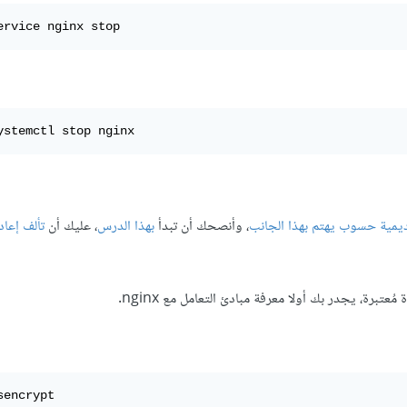
ervice nginx stop
ystemctl stop nginx
ديمية حسوب يهتم بهذا الجانب
، وأنصحك أن تبدأ
بهذا الدرس
، عليك أن
تألف إعاد
رة، يجدر بك أولا معرفة مبادئ التعامل مع nginx.
sencrypt