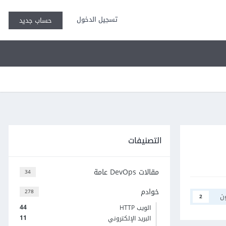
تسجيل الدخول
حساب جديد
التصنيفات
مقالات DevOps عامة
34
خوادم
278
ن
2
44
الويب HTTP
11
البريد الإلكتروني