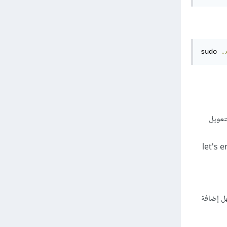
sudo 
.
يمكن التعويل
ن منفذي 80 و 433 لتوثيق الشهادة من طرف سلطة let's encrypt
 من السهل إضافة