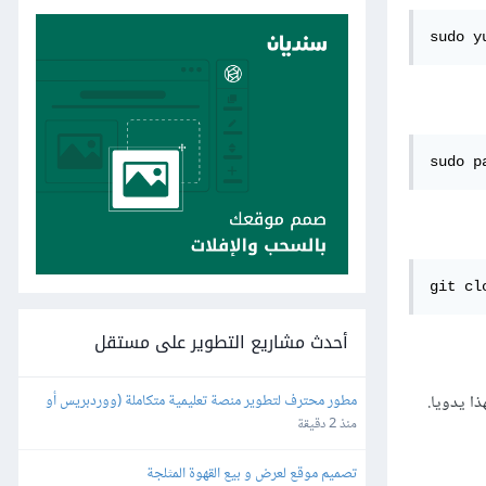
sudo y
sudo p
git cl
أحدث مشاريع التطوير على مستقل
مطور محترف لتطوير منصة تعليمية متكاملة (ووردبريس أو 
برمجة خاصة)
منذ 2 دقيقة
تصميم موقع لعرض و بيع القهوة المثلجة