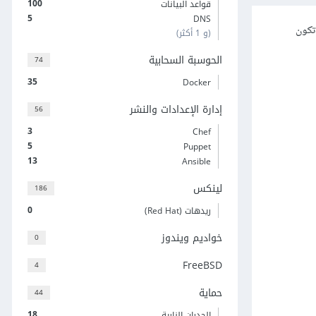
100
قواعد البيانات
5
DNS
تكون
(و 1 أكثر)
الحوسبة السحابية
74
35
Docker
إدارة الإعدادات والنشر
56
3
Chef
5
Puppet
13
Ansible
لينكس
186
0
ريدهات (Red Hat)
خواديم ويندوز
0
FreeBSD
4
حماية
44
18
الجدران النارية