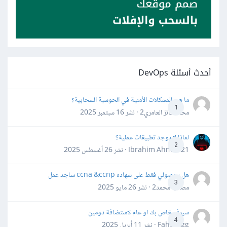
أحدث أسئلة DevOps
ما هي المشكلات الأمنية في الحوسبة السحابية؟
1
محمد فائز العامري2 · نشر
16 سبتمبر 2025
لماذا لا يوجد تطبيقات عملية؟
2
Ibrahim Ahmed21 · نشر
26 أغسطس 2025
هل بحصولي فقط على شهاده ccna &ccnp ساجد عمل
3
مصعب محمد2 · نشر
26 مايو 2025
سيرفر خاص بك او عام لاستضافة دومين
4
Fahd Ggg · نشر
11 أبريل 2025