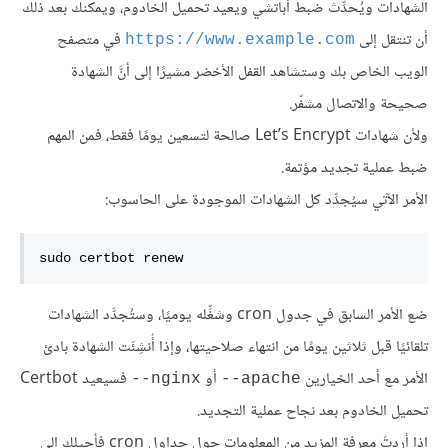
الشهادات ويُحدِّث ضبط أباتشي ويعيد تحميل الخادوم، ويمكنك بعد ذلك
أن تنتقل إلى
في متصفح
https://www.example.com
الويب الخاص بك وستشاهد القفل الأخضر مشيرًا إلى أنَّ الشهادة
صحيحة والاتصال مشفّر.
ولأن شهادات Let’s Encrypt صالحة لتسعين يومًا فقط، فمن المهم
ضبط عملية تجديد مؤتمة.
الأمر الآتي سيُجدِّد كل الشهادات الموجودة على الحاسوب:
sudo
 certbot renew
ضع الأمر السابق في جدول cron وشغِّله يوميًا، وستُجدَّد الشهادات
تلقائيًا قبل ثلاثين يومًا من انتهاء صلاحيتها، وإذا أُنشِئَت الشهادة بادئ
الأمر مع أحد الخيارين
أو
فسيعيد Certbot
‎--nginx
‎--apache
تحميل الخادوم بعد نجاح عملية التجديد.
إذا أردتَ معرفة المزيد من المعلومات حول جداول cron فأحيلك إلى