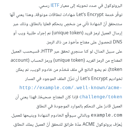
البروتوكول في صدد تحويله إلى معيار
IETF
رسمي.
توفِّر خدمة Let’s Encrypt شهادات لنطاقات موثوقة، وهذا يعني أنَّها
ستتحقق أنَّ الشهادة تأتي من شخصٍ يتحكم فعليًا بالنطاق، وذلك عبر
إرسال العميل لرمز فريد (unique token) ثم إجراء طلبية ويب أو
DNS للحصول على مفتاح مأخوذ من ذاك الرمز.
على سبيل المثال، لو كنا سنجري تحقق عبر HTTP، فسيحسب العميل
المفتاح من الرمز الفريد (unique token) ورمز الحساب (account
token)، ثم يضع الناتج في ملف مُخدَّم من خادوم الويب، ثم يمكن
لخواديم Let’s Encrypt أن تنزِّل الملف الموجود في المسار
http://example.com/.well-known/acme-
فإذا كان المفتاح صحيحًا، فهذا يعني أن
challenge/token
العميل قادرٌ على التحكم بالموارد الموجودة في النطاق
وبالتالي سيوقِّع الخادوم الشهادة ويتيحها للعميل.
example.com
يُعرِّف بروتوكول ACME عدِّة طرائق للتحقق أنَّ العميل يملك النطاق،