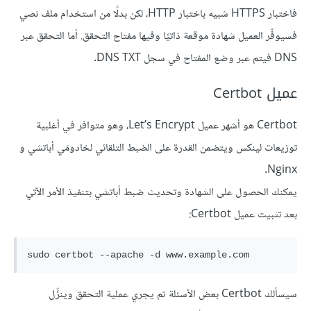
فاختبار HTTPS شبيه باختبار HTTP، لكن بدلًا من استخدام ملف نصي
فسيوفِّر العميل شهادة موقعة ذاتيًا وفيها مفتاح التحقق. أما التحقق عبر
DNS فيتم عبر وضع المفتاح في سجل DNS TXT.
عميل Certbot
Certbot هو أشهر عميل Let’s Encrypt، وهو متوافر في أغلبية
توزيعات لينكس ويتضمن القدرة على الضبط التلقائي لخادومَي أباتشي و
Nginx.
يمكنك الحصول على الشهادة وتحديث ضبط أباتشي بتنفيذ الأمر الآتي
بعد تثبيت عميل Certbot:
sudo certbot --apache -d www.example.com
سيسألك Certbot بعض الأسئلة ثم يجري عملية التحقق وينزِّل