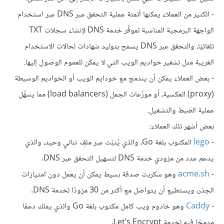
- الكثير من العملاء يمكنها أتمتة عملية التحقق عبر DNS عبر استخدام
الواجهة البرمجية المناسبة لموفِّر خدمة DNS لإنشاء سجلات TXT
تلقائيًا، والتحقق عبر DNS يسمح بتوليد شهادات لحالات الاستخدام
الغريبة مثل تشفير خواديم الويب التي لا يمكن للعموم الوصول إليها.
- بعض العملاء يمكن أن يندمج مع خودايم الويب أو الخواديم الوسيطة
(proxy) العكسية، أو موزّعات الحِمل (load balancers) مما يسهِّل
عملية الضبط والتشغيل.
بعض أشهر تلك العملاء:
-
lego
المكتوب بلغة Go، والذي يُثبَّت عبر ملفٍ ثنائيٍ وحيد، والذي
يدعم عدد من مزودي خدمة DNS لتسهيل التحقق عبر DNS.
-
acme.sh
وهو سكربت صدفة بسيط يمكن أن يعمل دون امتيازات
الجذر، ويستطيع أن يتواصل مع أكثر من 30 مزودًا لخدمة DNS.
-
Caddy
وهو خادوم ويب كامل مكتوب بلغة Go والذي يملك دعمًا
مدمجًا فيه لخدمة Let’s Encrypt.