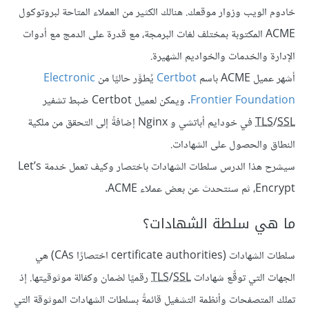
خادوم الويب وزوار موقعك. هنالك الكثير من العملاء المتاحة لبروتوكول
ACME المكتوبة بمختلف لغات البرمجة، مع قدرة على الدمج مع أدوات
الإدارة والخدمات والخواديم الشهيرة.
أشهر عميل ACME باسم
Certbot
يُطوَّر حاليًا من
Electronic
Frontier Foundation
. ويمكن لعميل Certbot ضبط تشفير
SSL
/
TLS
في خودايم أباتشي و Nginx إضافةً إلى التحقق من ملكية
النطاق والحصول على الشهادات.
سيشرح هذا الدرس سلطات الشهادات باختصار وكيف تعمل خدمة Let’s
Encrypt، ثم سنتحدث عن بعض عملاء ACME.
ما هي سلطة الشهادات؟
سلطات الشهادات (certificate authorities اختصارًا CAs) هي
الجهات التي توقِّع شهادات
SSL
/
TLS
رقميًا لضمان وكفالة موثوقيتها. إذ
تملك المتصفحات وأنظمة التشغيل قائمةً بسلطات الشهادات الموثوقة التي