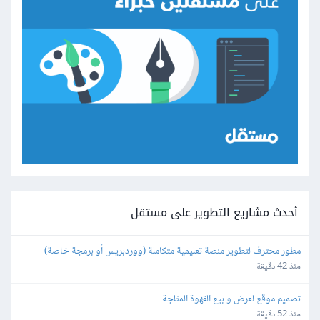
أحدث مشاريع التطوير على مستقل
مطور محترف لتطوير منصة تعليمية متكاملة (ووردبريس أو برمجة خاصة)
منذ 42 دقيقة
تصميم موقع لعرض و بيع القهوة المثلجة
منذ 52 دقيقة