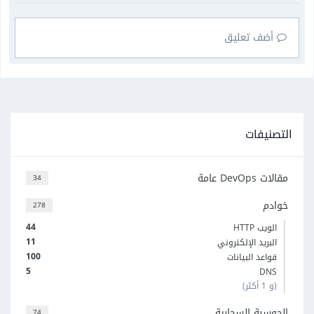
أضف تعليق
التصنيفات
مقالات DevOps عامة
34
خوادم
278
44
الويب HTTP
11
البريد الإلكتروني
100
قواعد البيانات
5
DNS
(و 1 أكثر)
الحوسبة السحابية
74