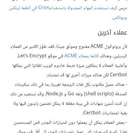
درس
كيف نستخدم المهام المجدولة باستخدامCron في أنظمة لينكس
ويونكس
.
عملاء آخرين
لأن بروتوكول ACME مفتوح وموثّق جيدًا، فقد طوِّرَ الكثير من العملاء
البديلين، وهنالك
قائمة بعملاء ACME
في موقع Let’s Encrypt،
وأغلبية العملاء لا يملكون ميزة ضبط خادوم الويب تلقائيًا التي يملكها
Certbot لكن هنالك ميزات أخرى لها قد تجذبك:
- هنالك عميل مكتوب بكل لغات البرمجة تقريبًا، بما في ذلك سكربتات
الصدفة (shell scripts) ولغة Go و Node.js، وقد تستفيد من ذلك
إن كنتَ تُنشِئ شهادات في بيئة مغلقة لا يمكن تضمين بايثون فيها ولا
بقية اعتماديات Certbot.
- بعض العملاء يمكن أن يعملوا دون امتيازات الجذر، فمن المستحسن
تقليل كمية الشيفرات التي تعمل بامتيازات الجذر إلى أقل قدر ممكن.