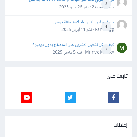
3
مصعب محمد2 · نشر
26 مايو 2025
سيرفر خاص بك او عام لاستضافة دومين
4
Fahd Ggg · نشر
11 أبريل 2025
كيف يمكن تشغيل المشروع على المتصفح بدون دومين؟
2
Mnnvg Mnbgv · نشر
5 مارس 2025
تابعنا على
إعلانات