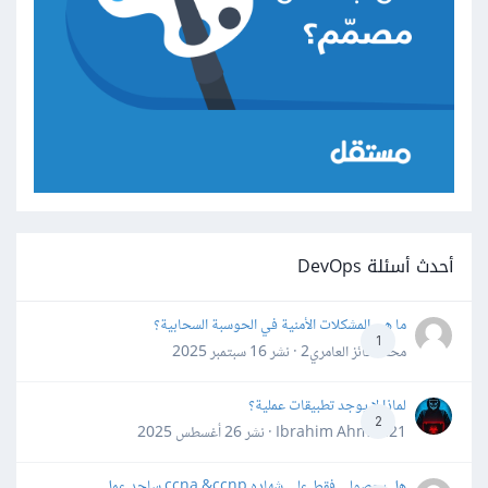
أحدث أسئلة DevOps
ما هي المشكلات الأمنية في الحوسبة السحابية؟
1
محمد فائز العامري2 · نشر
16 سبتمبر 2025
لماذا لا يوجد تطبيقات عملية؟
2
Ibrahim Ahmed21 · نشر
26 أغسطس 2025
هل بحصولي فقط على شهاده ccna &ccnp ساجد عمل