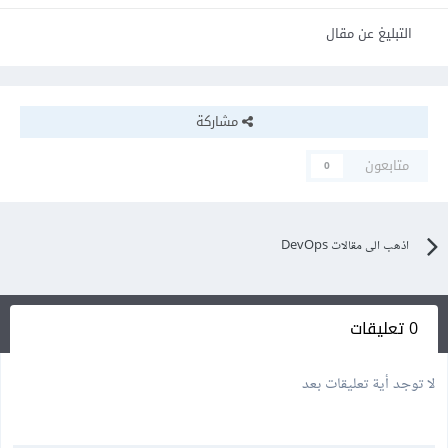
التبليغ عن مقال
مشاركة
متابعون
0
اذهب الى مقالات DevOps
0 تعليقات
لا توجد أية تعليقات بعد