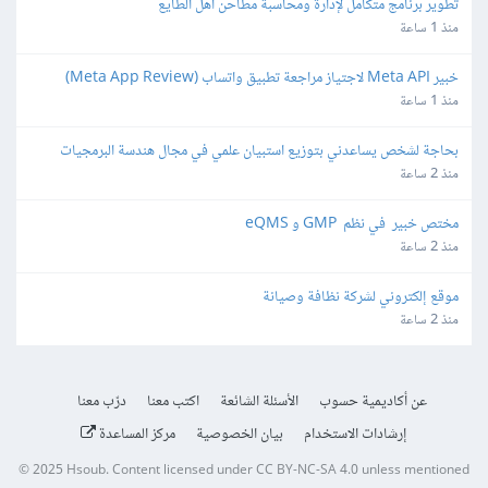
تطوير برنامج متكامل لإدارة ومحاسبة مطاحن أهل الطايع
منذ 1 ساعة
خبير Meta API لاجتياز مراجعة تطبيق واتساب (Meta App Review) 
لمنصة SaaS
منذ 1 ساعة
بحاجة لشخص يساعدني بتوزيع استبيان علمي في مجال هندسة البرمجيات
منذ 2 ساعة
مختص خبير  في نظم  GMP و eQMS
منذ 2 ساعة
موقع إلكتروني لشركة نظافة وصيانة
منذ 2 ساعة
عن أكاديمية حسوب
الأسئلة الشائعة
اكتب معنا
درّب معنا
إرشادات الاستخدام
بيان الخصوصية
مركز المساعدة
© 2025
Hsoub
.
Content licensed under
CC BY-NC-SA 4.0
unless mentioned