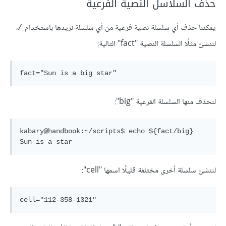
حذف السلاسل النصية الفرعية
يمكننا حذف أي سلسلة نصية فرعية من أي سلسلة نريدها باستخدام
،
/
لننشئ مثلًا السلسلة النصية "fact" التالية:
لنحذف منها السلسلة الفرعية "big":
kabary@handbook:~/scripts$ echo ${fact/big}

لننشئ سلسلة أخرى مختلفة قليلًا اسمها "cell":