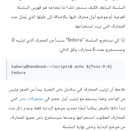
السلسلة السابقة، فكيف سننجز ذلك؟ ما نحتاجه هو فهرس السلسلة
الفرعية أو موضع أول محرف فيها، بالإضافة إلى طولها الذي يُمثّل عدد
المحارف التي نريد استخراجها.
إذًا كي نستخرج السلسلة "fedora" سنبدأ من المحرف الذي ترتيبه 0،
وسنستخرج بعده 6 محارف، وفق التالي:
kabary@handbook:~/scripts$ echo ${foss:0:6}

نلاحظ أن ترتيب المحارف في سلاسل باش النصية يبدأ من الصفر وليس
من الواحد، وهذا ينسجم مع ترتيب أول عنصر في
مصفوفات باش
التي
تبدأ دائمًا بالصفر. يمكننا أيضًا تحديد موضع البداية فقط وعدم ذكر عدد
المحارف المطلوب استخراجها وعندها سيستخرج باش جميع المحارف
من موضع البداية وحتى نهاية السلسلة.