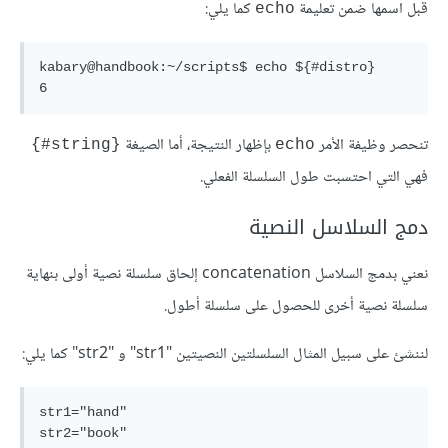
قبل اسمها ضمن تعليمة
كما يلي:
echo
kabary@handbook:~/scripts$ echo ${#distro}

تنحصر وظيفة الأمر
بإظهار النتيجة، أما الصيغة
{string#}
echo
فهي التي احتسبت طول السلسلة الفعلي.
دمج السلاسل النصية
نعني بدمج السلاسل concatenation إلحاق سلسلة نصية أولى بنهاية
سلسلة نصية أخرى للحصول على سلسلة أطول.
لننشئ على سبيل المثال السلسلتين النصيتين "str1" و "str2" كما يلي:
str1="hand"
