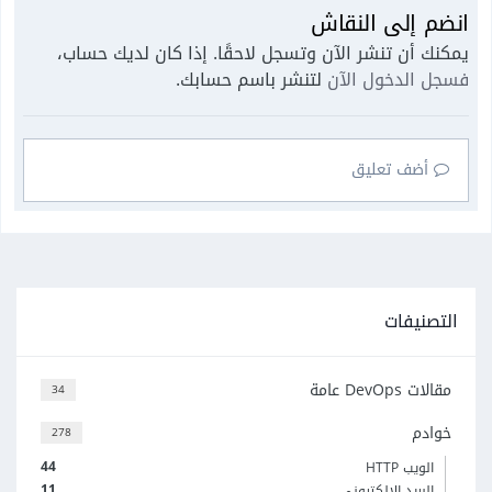
انضم إلى النقاش
يمكنك أن تنشر الآن وتسجل لاحقًا. إذا كان لديك حساب،
فسجل الدخول الآن
لتنشر باسم حسابك.
أضف تعليق
التصنيفات
مقالات DevOps عامة
34
خوادم
278
44
الويب HTTP
11
البريد الإلكتروني