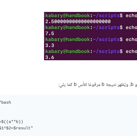
، ويُظهر نتيجة
مرفوعًا للأُس
كما يلي:
b
b
b
bash

=$((a**b))
