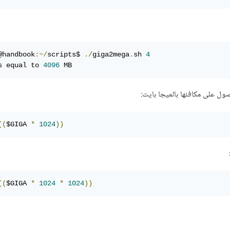
@handbook
:~/
scripts$ 
./
giga2mega
.
sh 
4
s equal to 
4096
 MB
((
$GIGA 
*
1024
))
((
$GIGA 
*
1024
*
1024
))