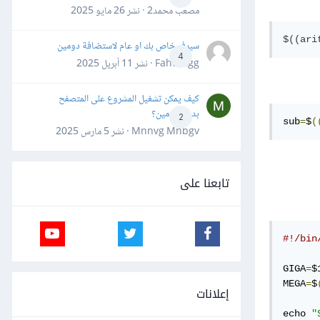
مصعب محمد2 · نشر
26 مايو 2025
سيرفر خاص بك او عام لاستضافة دومين
4
Fahd Ggg · نشر
11 أبريل 2025
كيف يمكن تشغيل المشروع على المتصفح
بدون دومين؟
2
sub
=
$
(
Mnnvg Mnbgv · نشر
5 مارس 2025
تابعنا على
#!/bin
GIGA
=
$1
MEGA
=
$
إعلانات
echo 
"