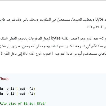
لننشئ سكربت باش يدعى مثلًا addition.sh يجمع حجمي ملفين بالبايت Byte ويعطيك النتيجة، سنستعمل في السكربت وسطاء باش وقد شر
ين
و
.
du
cut
ر
بعد الأمر وهو اختصار لكلمة bytes لجعل المخرجات بالحجم الفعلي ل
d-
 هذا الأمر في النتيجة كلًا من اسم الملف وحجمه أي أنه يعطي عمودين أو مُخرَجَ
التالي سنستخدم أنبوب إعادة التوجيه
لتمرير خرج الأمر
إلى دخل الأمر
ut
du
|
/bash
du 
-
b $1 
|
 cut 
-
f1
)
du 
-
b $2 
|
 cut 
-
f1
)
File size of $1 is: $fs1"