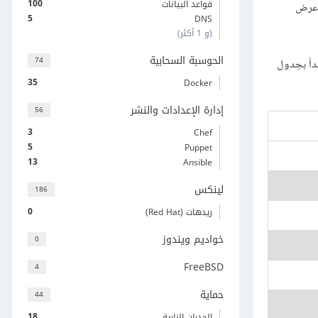
100
قواعد البيانات
ات أو عرض
5
DNS
(و 1 أكثر)
الحوسبة السحابية
74
بت، وسنبدأ بجدول
35
Docker
إدارة الإعدادات والنشر
56
3
Chef
5
Puppet
13
Ansible
لينكس
186
0
ريدهات (Red Hat)
خواديم ويندوز
0
FreeBSD
4
حماية
44
18
الجدران النارية