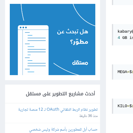
kabary
4
 GB i
MEGA
=
$
أحدث مشاريع التطوير على مستقل
KILO
=
$
تطوير نظام الربط التلقائي OAuth لـ 12 منصة تجارية 
وإعلانية
منذ 36 دقيقة
حساب أبل للمطورين بأسم شركة وليس شخصي