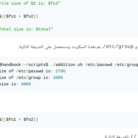
File size of $2 is: $fs2"
$
((
$fs1 
+
 $fs2
))
Total size is: $total"
، ثم نفذنا السكربت وسنحصل على النتيجة التالية:
etc/group/
@handbook
:~/
scripts$ 
./
addition
.
sh 
/
etc
/
passwd 
/
etc
/
ize of 
/
etc
/
passwd is
:
2795
ize of 
/
etc
/
group is
:
1065
size is
:
3860
$
((
$fs1 
+
 $fs2
))
بالصيغة التالية:
((