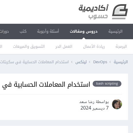
الرئيسية
دروس ومقالات
أسئلة وأجوبة
كتب
دورات
البرمجة
ريادة الأعمال
العمل الحر
التسويق والمبيعات
ال
الرئيسية
DevOps
لينكس
استخدام المعاملات الحسابية في سكربتات باش
استخدام المعاملات الحسابية في سكر
bash scripting
بواسطة رشا سعد
7 ديسمبر 2024