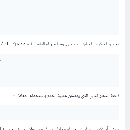
يحتاج السكربت السابق وسيطين، وهنا مرر له الملفين
و
etc/passwd/
لاحظ السطر التالي الذي يتضمن عملية الجمع باستخدام المعامل
:
+
ينبغي أن تكتب العمليات الحسابية دائمًا بين قوسين هلاليين مزدوجين
))