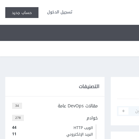
تسجيل الدخول
حساب جديد
التصنيفات
مقالات DevOps عامة
34
ن
0
خوادم
278
44
الويب HTTP
11
البريد الإلكتروني