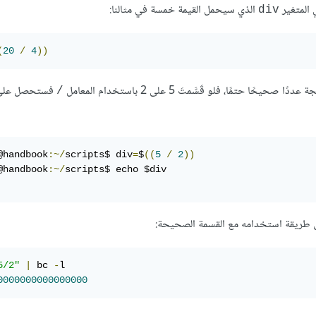
ي المتغير
الذي سيحمل القيمة خمسة في مثالنا:
div
(
20
/
4
))
ًا، فلو قَسَّمتَ 5 على 2 باستخدام المعامل
/
@handbook
:~/
scripts$ div
=
$
((
5
/
2
))
@handbook
:~/
ى طريقة استخدامه مع القسمة الصحيحة:
5/2"
|
 bc 
-
0000000000000000