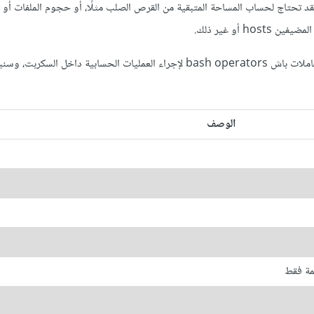
 العمليات الحسابية في العديد من سكربتات باش Bash Scripts، فقد تحتاج لحساب المساحة المتبقية من القرص الصلب مثلًا، أو حجوم الملف
 أو غير ذلك.
طريقة استخدام معاملات باش bash operators لإجراء العمليات الحسابية داخل السكر
الوصف
مة فقط