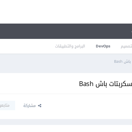
تصميم
DevOps
البرامج والتطبيقات
 Bash
بتات باش Bash
متابعو
مشاركة