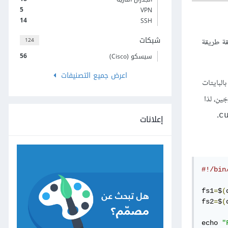
5
VPN
14
SSH
شبكات
124
حنا طريقة طريقة
56
سيسكو (Cisco)
اعرض جميع التصنيفات
لملف بالبايتات
ين، لذا
.
c
إعلانات
#!/bin
fs1
=
$
(
fs2
=
$
(
echo 
"