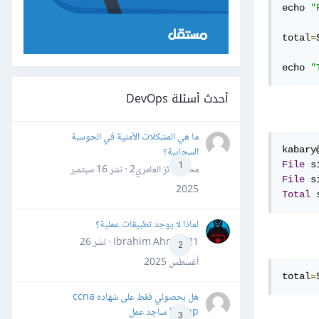
echo 
"
total
=
echo 
"
أحدث أسئلة DevOps
ما هي المشكلات الأمنية في الحوسبة
السحابية؟
kabary
File
 s
1
محمد فائز العامري2 · نشر
16 سبتمبر
File
 s
2025
Total
 
لماذا لا يوجد تطبيقات عملية؟
Ibrahim Ahmed21 · نشر
26
2
أغسطس 2025
total
=
هل بحصولي فقط على شهاده ccna
&ccnp ساجد عمل
3