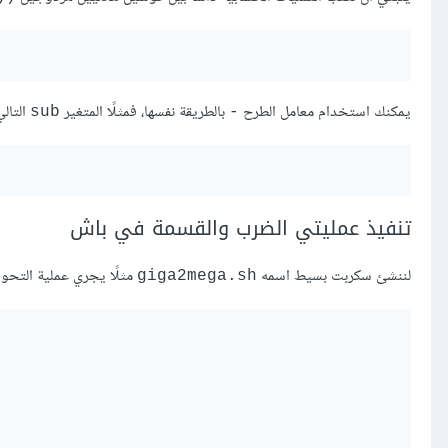
يمكنك استخدام معامل الطرح
بالطريقة نفسها، فمثلًا المتغير
التال
sub
-
تنفيذ عمليتي الضرب والقسمة في باش
لننشئ سكربت بسيط اسمه
مثلًا يجري عملية التحويل من جيجا بايت GB
giga2mega.sh