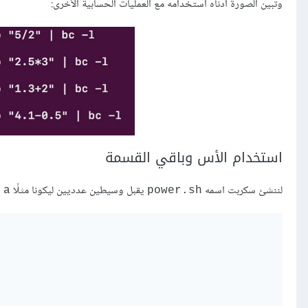
وتبين الصورة أدناه استخدامه مع العمليات الحسابية الأخرى:
استخدام الأس وباقي القسمة
لننشئ سكربت اسمه
يقبل وسيطين عدديين ليكونا مثلًا
و
a
power.sh