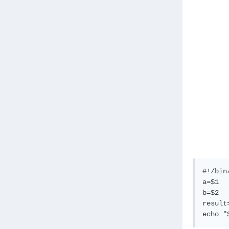
#!/bin/
a=$1

b=$2

result