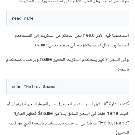
ثم السطر الثالث، وهو الجزء الأهم الذي أحدث تطورًا في السكربت:
استخدمنا فيه الأمر
لنقل التحكم من السكربت إلى المستخدم
read
ليستطيع إدخال اسمه وتخزينه في متغير يدعى
.
name
وفي السطر الأخير يستخدم السكربت المتغير
ويرحب بالمستخدم
name
باسمه:
تُكتب إشارة "$" قبل اسم المتغير للحصول على القيمة المخزنة فيه، أو لو
كتبت
فقط في السطر السابق بدلًا من
فتظهر العبارة
name$
name
"Hello, name" عوضًا عن الترحيب بالمستخدم باسمه (الذي هو قيمة
المتغير).