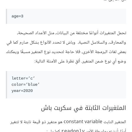
تحمل المتغيرات أنواعًا مختلفة من البيانات، مثل الأعداد الصحيحة،
والمحارف، والسلاسل النصية، وباش لا تحدد الأنواع بشكل صارم كما في
بعض لغات البرمجة الأخرى، فلا حاجة لتحديد نوع المتغير مسبقًا ويمكنك
وضع أي نوع ضمن المتغير. ألقِ نظرة على الأمثلة التالية:
letter=’c’

color=’blue’

المتغيرات الثابتة في سكربت باش
المتغير الثابت constant variable هو متغير ذو قيمة ثابتة لا تتغير
أبدًا، تُنشِئه بواسطة الأمر
كما يلي:
readonly