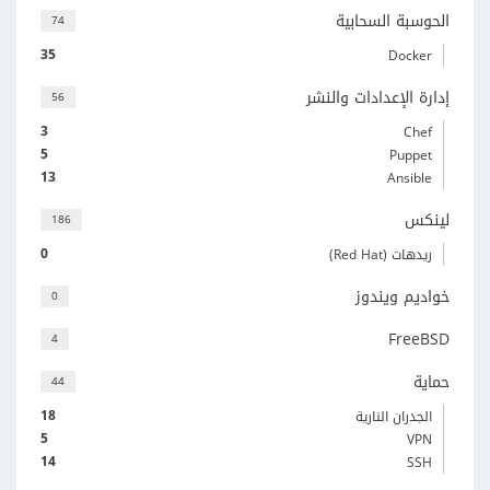
الحوسبة السحابية
74
35
Docker
إدارة الإعدادات والنشر
56
3
Chef
5
Puppet
13
Ansible
لينكس
186
0
ريدهات (Red Hat)
خواديم ويندوز
0
FreeBSD
4
حماية
44
18
الجدران النارية
5
VPN
14
SSH