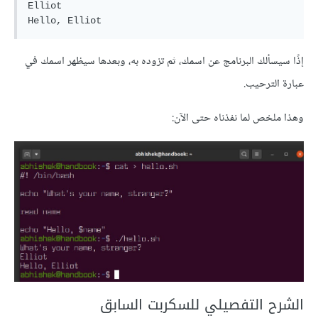
Elliot

إذًا سيسألك البرنامج عن اسمك، ثم تزوده به، وبعدها سيظهر اسمك في
عبارة الترحيب.
وهذا ملخص لما نفذناه حتى الآن:
الشرح التفصيلي للسكربت السابق