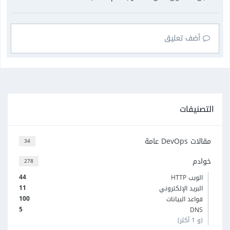
أضف تعليق
التصنيفات
مقالات DevOps عامة
34
خوادم
278
44
الويب HTTP
11
البريد الإلكتروني
100
قواعد البيانات
5
DNS
(و 1 أكثر)