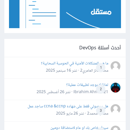
أحدث أسئلة DevOps
ما هي المشكلات الأمنية في الحوسبة السحابية؟
1
محمد فائز العامري2 · نشر
16 سبتمبر 2025
لماذا لا يوجد تطبيقات عملية؟
2
Ibrahim Ahmed21 · نشر
26 أغسطس 2025
هل بحصولي فقط على شهاده ccna &ccnp ساجد عمل
3
مصعب محمد2 · نشر
26 مايو 2025
سيرفر خاص بك او عام لاستضافة دومين