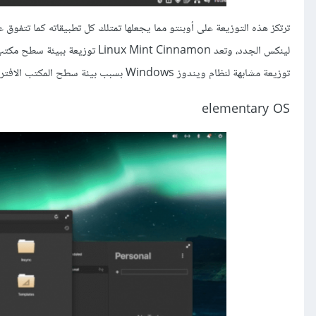
ترتكز هذه التوزيعة على أوبنتو مما يجعلها تمتلك كل تطبيقاته كما تتفوق 
لينكس الجدد، وتعد int Cinnamon
توزيعة مشابهة لنظام ويندوز Windows بسبب بيئة سطح المكتب الافتراضية فيها والتي تتشابه مع ويندوز في التصميم.
elementary OS