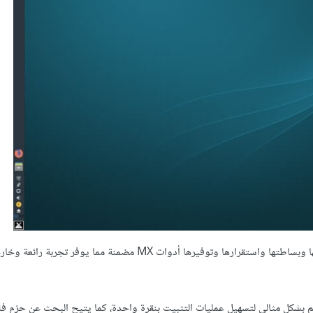
ترتكز هذه التوزيعة على ديبيان وتعد توزيعة شائعة الاستخدام بسبب أدائها وبساطتها واستقرارها وتوفيرها أدوات MX مضمنة مما يوفر
 مدير حزم مٌصمم بشكل مثالي لتسهيل عمليات التثبيت بنقرة واحدة، كما يتيح البحث عن حزم ف