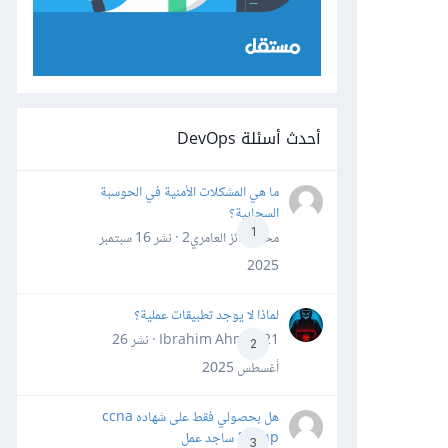
أحدث أسئلة DevOps
ما هي المشكلات الأمنية في الحوسبة
السحابية؟
1
محمد فائز العامري2 · نشر
16 سبتمبر
2025
لماذا لا يوجد تطبيقات عملية؟
Ibrahim Ahmed21 · نشر
26
2
أغسطس 2025
هل بحصولي فقط على شهاده ccna
&ccnp ساجد عمل
3