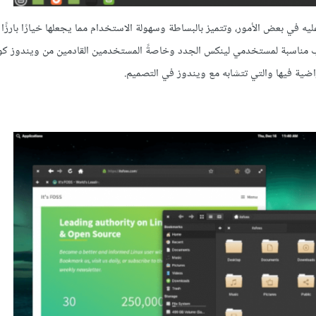
عليه في بعض الأمور، وتتميز بالبساطة وسهولة الاستخدام مما يجعلها خيارًا بارز
Linux M توزيعة ببيئة سطح مكتب مناسبة لمستخدمي لينكس الجدد وخاصةً المستخدمين القادمين من ويندوز ك