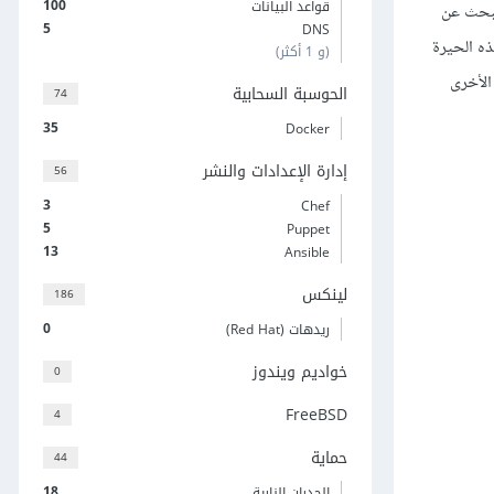
100
قواعد البيانات
لبحث عن
5
DNS
ه الحيرة
(و 1 أكثر)
الأخرى
الحوسبة السحابية
74
35
Docker
إدارة الإعدادات والنشر
56
3
Chef
5
Puppet
13
Ansible
لينكس
186
0
ريدهات (Red Hat)
خواديم ويندوز
0
FreeBSD
4
حماية
44
18
الجدران النارية