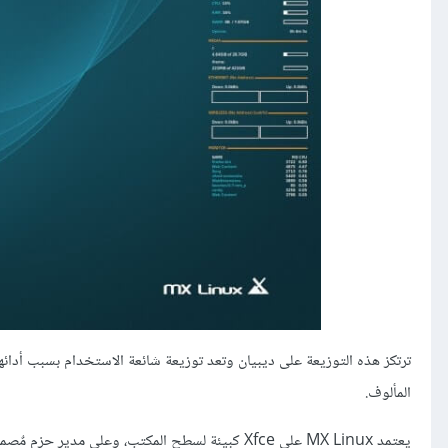
المألوف.
يعتمد MX Linux على Xfce كبيئة لسطح المكتب، وعلى