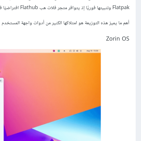
Flatpak وتثبيتها فوريًا إذ يتوافر متجر فلات هب Flathub افتراضيًا في مدير الحزم كأحد المصادر.
أهم ما يميز هذه التوزيعة هو امتلاكها الكثير من أدوات واجهة المستخدم الرسومية (أدوات MX) مما يسهل تجربة العمل على أي 
Zorin OS