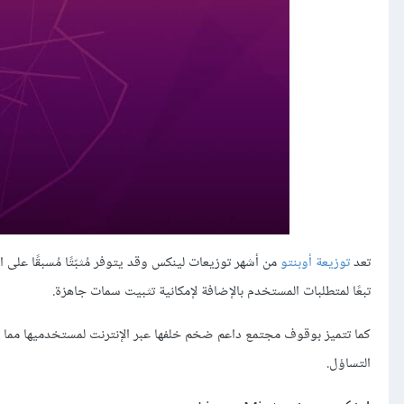
تعد
توزيعة أوبنتو
من أشهر توزيعات لينكس وقد يتوفر مُثبّتًا مُسبقًا ع
تبعًا لمتطلبات المستخدم بالإضافة لإمكانية تثبيت سمات جاهزة.
كما تتميز بوقوف مجتمع داعم ضخم خلفها عبر الإنترنت لمستخدميها مما
التساؤل.