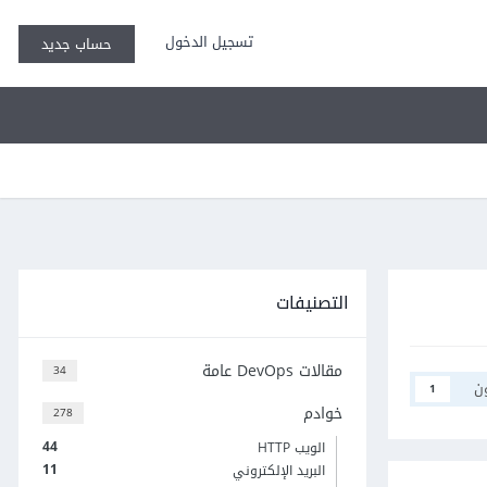
تسجيل الدخول
حساب جديد
التصنيفات
مقالات DevOps عامة
34
ن
1
خوادم
278
44
الويب HTTP
11
البريد الإلكتروني