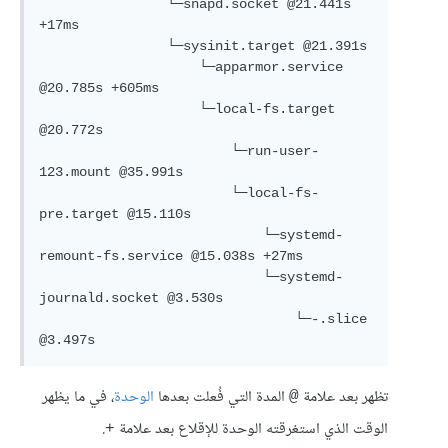
                └─snapd.socket @21.441s 
+17ms

                └─sysinit.target @21.391s

                    └─apparmor.service 
@20.785s +605ms

                    └─local-fs.target 
@20.772s

                        └─run-user-
123.mount @35.991s

                        └─local-fs-
pre.target @15.110s

                            └─systemd-
remount-fs.service @15.038s +27ms

                            └─systemd-
journald.socket @3.530s

                                └─-.slice 
@3.497s
تظهر بعد علامة
المدة التي فُعلت بعدها
الوحدة
، في ما يظهر
@
الوقت الذي استغرقته الوحدة للإقلاع بعد علامة
.
+