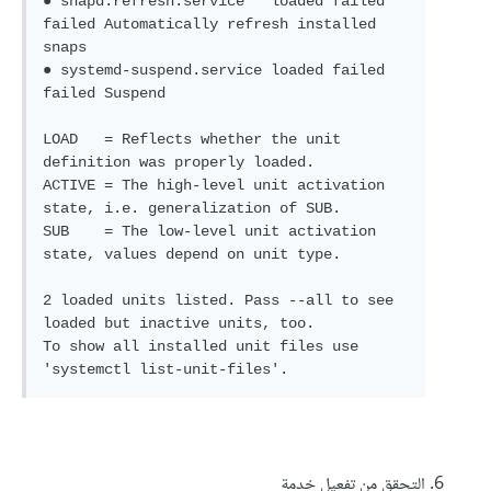
● snapd.refresh.service   loaded failed 
failed Automatically refresh installed 
snaps

● systemd-suspend.service loaded failed 
failed Suspend

LOAD   = Reflects whether the unit 
definition was properly loaded.

ACTIVE = The high-level unit activation 
state, i.e. generalization of SUB.

SUB    = The low-level unit activation 
state, values depend on unit type.

2 loaded units listed. Pass --all to see 
loaded but inactive units, too.

To show all installed unit files use 
'systemctl list-unit-files'.
التحقق من تفعيل خدمة