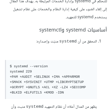
للتحكّم في systemd وإدارة الخدمات المرتبطة به. يهدف هذا المقال
إلى إلقاء الضوء على كيفية إدارة النظام والخدمات على نظام تشغيل
يستخدم systemd للتمهيد.
أساسيات systemd وsystemctl
التحقق من أن
مثبّت وإصداره:
systemd
$ systemd --version

systemd 229

+PAM +AUDIT +SELINUX +IMA +APPARMOR 
+SMACK +SYSVINIT +UTMP +LIBCRYPTSETUP 
+GCRYPT +GNUTLS +ACL +XZ -LZ4 +SECCOMP 
يظهر من المثال أعلاه أن نظام التمهيد
مثبت وأن
systemd