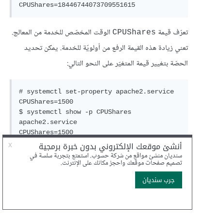
CPUShares=18446744073709551615
تعرّف قيمة
الوقت المخصّص للخدمة من المعالج.
CPUShares
تعني زيادة هذه القيمة الرفع من أولويّة للخدمة. يمكن تحديد
الحصّة بتغيير قيمة المتغيّر على النحو التالي:
# systemctl set-property apache2.service 
CPUShares=1500

$ systemctl show -p CPUShares 
apache2.service

CPUShares=1500
ينشئ النظام عند تحديد حصّة خدمة مجلّدا يوافق اسمه اسمَ
الخدمة (مثلا
) وينشئ بداخله ملف
apache2.service.d
إعداد يبدأ برقم يتبعه اسم المتغيّر (مثلا
50-
):
CPUShares.conf