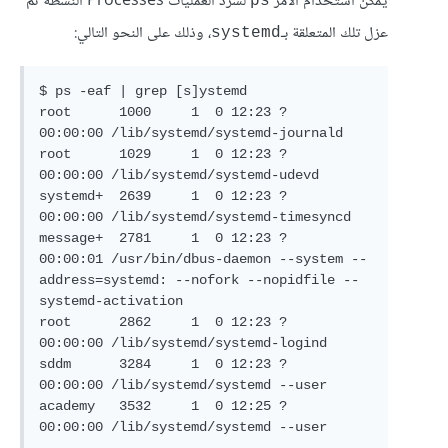
يمكن استخدام الأمر
لسرد العمليات Processes النشطة ثم
ps
عزل تلك المتعلقة بـ
، وذلك على النحو التالي:
systemd
$ ps -eaf | grep [s]ystemd

root      1000     1  0 12:23 ?        
00:00:00 /lib/systemd/systemd-journald

root      1029     1  0 12:23 ?        
00:00:00 /lib/systemd/systemd-udevd

systemd+  2639     1  0 12:23 ?        
00:00:00 /lib/systemd/systemd-timesyncd

message+  2781     1  0 12:23 ?        
00:00:01 /usr/bin/dbus-daemon --system --
address=systemd: --nofork --nopidfile --
systemd-activation

root      2862     1  0 12:23 ?        
00:00:00 /lib/systemd/systemd-logind

sddm      3284     1  0 12:23 ?        
00:00:00 /lib/systemd/systemd --user

academy   3532     1  0 12:25 ?        
00:00:00 /lib/systemd/systemd --user