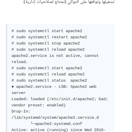
تشغيلها وتوقفها على التوالي (تحتاج لصلاحيات إدارية):
# sudo systemctl start apache2

# sudo systemctl restart apache2

# sudo systemctl stop apache2

# sudo systemctl reload apache2

apache2.service is not active, cannot 
reload.

# sudo systemctl start apache2

# sudo systemctl reload apache2

# sudo systemctl status  apache2

● apache2.service - LSB: Apache2 web 
server

Loaded: loaded (/etc/init.d/apache2; bad; 
vendor preset: enabled)

Drop-In: 
/lib/systemd/system/apache2.service.d

        └─apache2-systemd.conf

Active: active (running) since Wed 2016-