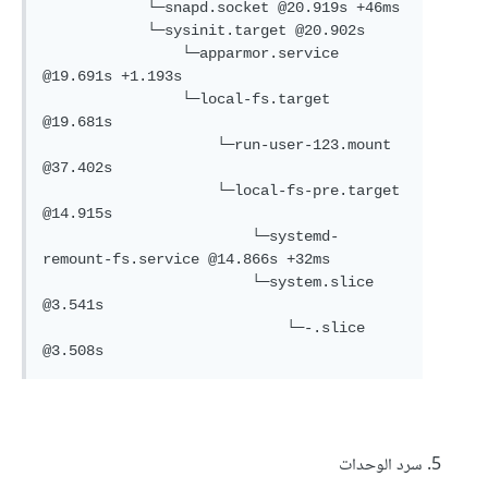
            └─snapd.socket @20.919s +46ms

            └─sysinit.target @20.902s

                └─apparmor.service 
@19.691s +1.193s

                └─local-fs.target 
@19.681s

                    └─run-user-123.mount 
@37.402s

                    └─local-fs-pre.target 
@14.915s

                        └─systemd-
remount-fs.service @14.866s +32ms

                        └─system.slice 
@3.541s

                            └─-.slice 
@3.508s
سرد الوحدات