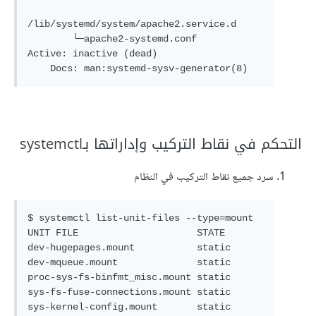
/lib/systemd/system/apache2.service.d

        └─apache2-systemd.conf

Active: inactive (dead)

    Docs: man:systemd-sysv-generator(8)
التحكم في نقاط التركيب وإداراتها بـsystemctl
سرد جميع نقاط التركيب في النظام
$ systemctl list-unit-files --type=mount

UNIT FILE                     STATE 

dev-hugepages.mount           static

dev-mqueue.mount              static

proc-sys-fs-binfmt_misc.mount static

sys-fs-fuse-connections.mount static

sys-kernel-config.mount       static
