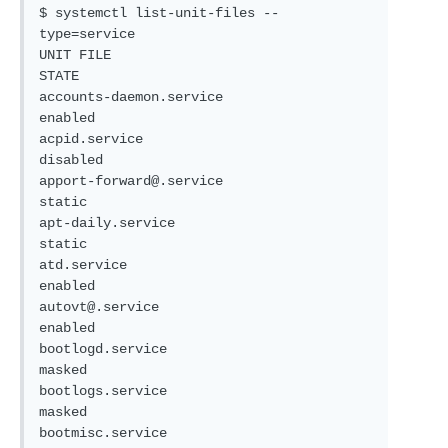
$ systemctl list-unit-files --
type=service

UNIT FILE                                  
STATE   

accounts-daemon.service                    
enabled 

acpid.service                              
disabled

apport-forward@.service                    
static  

apt-daily.service                          
static  

atd.service                                
enabled 

autovt@.service                            
enabled 

bootlogd.service                           
masked  

bootlogs.service                           
masked  

bootmisc.service                           