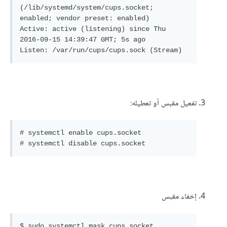
(/lib/systemd/system/cups.socket; 
enabled; vendor preset: enabled)

Active: active (listening) since Thu 
2016-09-15 14:39:47 GMT; 5s ago

Listen: /var/run/cups/cups.sock (Stream)
تفعيل مقبس أو تعطيله:
# systemctl enable cups.socket

# systemctl disable cups.socket
إخفاء مقبس
$ sudo systemctl mask cups.socket
