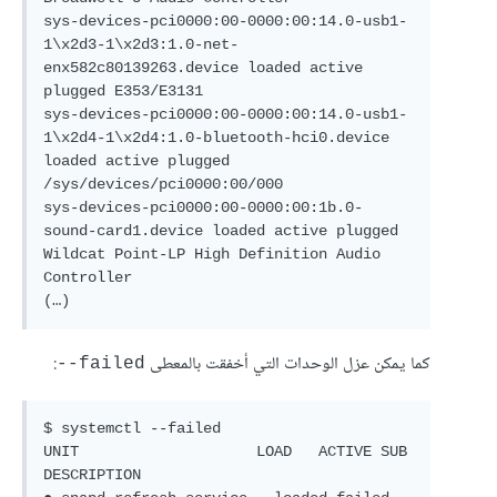
sys-devices-pci0000:00-0000:00:14.0-usb1-
1\x2d3-1\x2d3:1.0-net-
enx582c80139263.device loaded active 
plugged E353/E3131

sys-devices-pci0000:00-0000:00:14.0-usb1-
1\x2d4-1\x2d4:1.0-bluetooth-hci0.device 
loaded active plugged 
/sys/devices/pci0000:00/000

sys-devices-pci0000:00-0000:00:1b.0-
sound-card1.device loaded active plugged 
Wildcat Point-LP High Definition Audio 
Controller

(…)
كما يمكن عزل الوحدات التي أخفقت بالمعطى
:
failed--
$ systemctl --failed

UNIT                    LOAD   ACTIVE SUB    
DESCRIPTION
