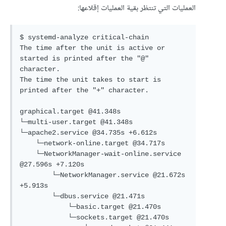
العمليات التي تنتظر بقية العمليات إقلاعها:
$ systemd-analyze critical-chain

The time after the unit is active or 
started is printed after the "@" 
character.

The time the unit takes to start is 
printed after the "+" character.

graphical.target @41.348s

└─multi-user.target @41.348s

└─apache2.service @34.735s +6.612s

    └─network-online.target @34.717s

    └─NetworkManager-wait-online.service 
@27.596s +7.120s

        └─NetworkManager.service @21.672s 
+5.913s

        └─dbus.service @21.471s

            └─basic.target @21.470s

            └─sockets.target @21.470s
