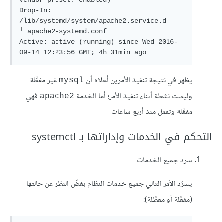
vendor preset: enabled)

Drop-In: 
/lib/systemd/system/apache2.service.d

└─apache2-systemd.conf

Active: active (running) since Wed 2016-
09-14 12:23:56 GMT; 4h 31min ago
يظهر في نتيجة تنفيذ الأمرين أعلاه أن
غير مفعَّلة
mysql
وليست نشطة أثناء تنفيذ الأمر؛ أما الخدمة
فهي
apache2
مفعَّلة وتعمل منذ أربع ساعات.
التحكم في الخدمات وإداراتها بـ systemctl
سرد جميع الخدمات
يسرُد الأمر التالي جميع خدمات النظام بغضّ النظر عن حالتها
(مفعَّلة أو معطَّلة):