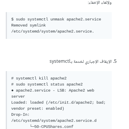
ولإلغاء الإخفاء:
$ sudo systemctl unmask apache2.service 

Removed symlink 
/etc/systemd/system/apache2.service.
الإيقاف الإجباري لخدمة بـsystemctl
# systemctl kill apache2

# sudo systemctl status apache2

● apache2.service - LSB: Apache2 web 
server

Loaded: loaded (/etc/init.d/apache2; bad; 
vendor preset: enabled)

Drop-In: 
/etc/systemd/system/apache2.service.d

        └─50-CPUShares.conf
