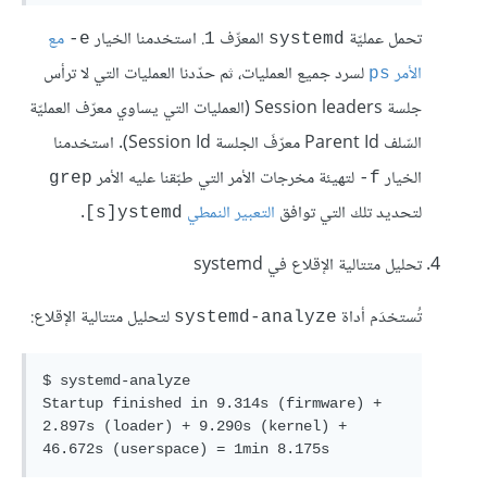
تحمل عمليّة
المعرِّف
. استخدمنا الخيار
مع
e-
1
systemd
الأمر
لسرد جميع العمليات، ثم حدّدنا العمليات التي لا ترأس
ps
جلسة Session leaders (العمليات التي يساوي معرّف العمليّة
السّلف Parent Id معرّفَ الجلسة Session Id). استخدمنا
الخيار
لتهيئة مخرجات الأمر التي طبّقنا عليه الأمر
grep
f-
لتحديد تلك التي توافق
التعبير النمطي
.
s]ystemd]
تحليل متتالية الإقلاع في systemd
تُستخدَم أداة
لتحليل متتالية الإقلاع:
systemd-analyze
$ systemd-analyze 

Startup finished in 9.314s (firmware) + 
2.897s (loader) + 9.290s (kernel) + 
46.672s (userspace) = 1min 8.175s