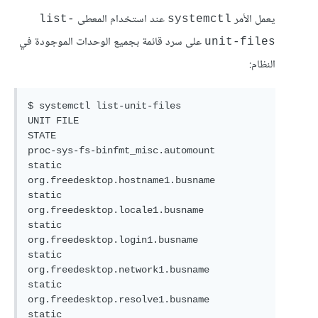
يعمل الأمر
عند استخدام المعطى
list-
systemctl
على سرد قائمة بجميع الوحدات الموجودة في
unit-files
النظام:
$ systemctl list-unit-files

UNIT FILE                                  
STATE   

proc-sys-fs-binfmt_misc.automount          
static  

org.freedesktop.hostname1.busname          
static  

org.freedesktop.locale1.busname            
static  

org.freedesktop.login1.busname             
static  

org.freedesktop.network1.busname           
static  

org.freedesktop.resolve1.busname           
static  
