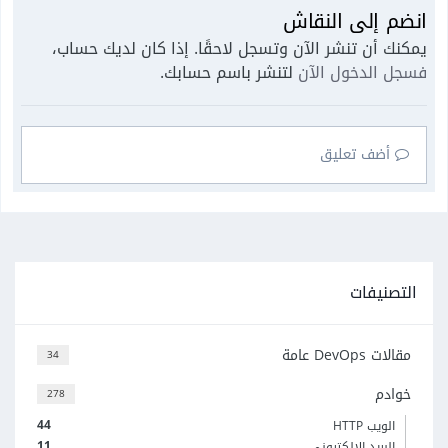
انضم إلى النقاش
يمكنك أن تنشر الآن وتسجل لاحقًا. إذا كان لديك حساب،
فسجل الدخول الآن
لتنشر باسم حسابك.
أضف تعليق
التصنيفات
مقالات DevOps عامة
34
خوادم
278
44
الويب HTTP
11
البريد الإلكتروني