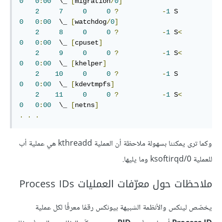
0
0
:
00
  \_ 
[
migration
/
0
]
2
7
0
0
?
-
1
 S        
0
0
:
00
  \_ 
[
watchdog
/
0
]
2
8
0
0
?
-
1
 S
<
0
0
:
00
  \_ 
[
cpuset
]
2
9
0
0
?
-
1
 S
<
0
0
:
00
  \_ 
[
khelper
]
2
10
0
0
?
-
1
 S        
0
0
:
00
  \_ 
[
kdevtmpfs
]
2
11
0
0
?
-
1
 S
<
0
0
:
00
  \_ 
[
netns
]
.
.
.
وكما ترى يمكننا بسهولة ملاحظة أن العملية kthreadd هي عملية أب
للعملية ksoftirqd/0 وما يليها.
ملاحظات حول معرّفات العمليات Process IDs
يخصّص لينكس والأنظمة الشبيهة بيونكس رقمًا معرفًا لكل عملية