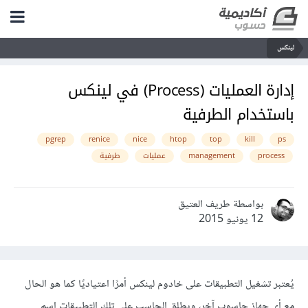
لينكس
إدارة العمليات (Process) في لينكس
باستخدام الطرفية
pgrep
renice
nice
htop
top
kill
ps
process
management
عمليات
طرفية
بواسطة طريف العتيق
12 يونيو 2015
يُعتبر تشغيل التطبيقات على خادوم لينكس أمرًا اعتياديًا كما هو الحال
مع أي جهاز حاسوب آخر، ويطلق الحاسب على تلك التطبيقات اسم