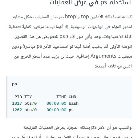
استخدام ps في عرض العمليات
كما شاهدنا فكلا الأداتين top و htop تعرضان العمليات بشكل مشابه
لمدير المهام في الواجهات الرسومية، إلا أنهما ليستا مرنتين كفايةً لتغطية
كافة الاحتياجات، وهنا يأتي دور الأداة ps للتعويض عن هذا القصور.
للوهلة الأولى قد يخيب أملنا فيما لو استدعينا الأمر ps مباشرةً ودون
معطيات Arguments إضافية، حيث لن يزيد عدد أسطر الخرج عن
اثنين مع ثلاثة أعمدة:
ps

1017
 pts
/
0
00
:
00
:
00
1262
 pts
/
0
00
:
00
:
00
 ps
والسبب هو أن الأمر ps بشكله المجرّد يعرض العمليات المرتبطة
بالمستخدم الحالي وجلسة الطرفية فقط، وبالنظر إلى أننا لم نشغّل سوى