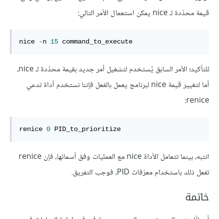
قيمة محدّدة لـ nice يمكن استعمال الأمر التالي:
nice 
-
n 
15
 command_to_execute
للتأكيد؛ الأمر السابق يُستخدم لتشغيل أمر جديد بقيمة محدّدة لـ nice،
أما لتغيير قيمة nice لبرنامج يعمل بالفعل فإننا نستخدم أداة تدعي
renice:
renice 
0
 PID_to_prioritize
انتبه، بينما تتعامل الأداة nice مع العمليات وفق أسمائها، فإن renice
تفعل ذلك باستخدام معرّفات PID، فوجب التفريق.
خاتمة