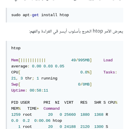
sudo apt
-
get
 install htop
يعرض الأمر htop الخرج بأسلوب أيسر في القراءة والفهم:
htop

Mem
[|||||||||||
49
/
995MB
]
Load
average
:
0.00
0.03
0.05
CPU
[
0.0
%]
Tasks
:
21
,
3
 thr
;
1
Swp
[
0
/
0MB
]
Uptime
:
00
:
58
:
11
PID USER      PRI  NI  VIRT   RES   SHR S CPU
%
MEM
%
   TIME
+
Command
1259
 root       
20
0
25660
1880
1368
 R  
0.0
0.2
0
:
00.06
 htop

1
 root       
20
0
24188
2120
1300
 S  