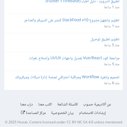
تطبيق أندرويد - دليل اطباء (Flutter + Firebase)
منذ 1 ساعة
تطوير وتجهيز مشروع StackFood v10 للنشر على السيرفر والمتاجر
منذ 1 ساعة
تطوير تطبيق توصيل
منذ 5 ساعة
مراجعة كود Vue/React تعديل واجهات UI/UX وإصلاح ثغرات
منذ 5 ساعة
تصميم وتنفيذ Workflow ومراقبة احترافي لمنصة إدارة شبكات وميكروتك 
مبنية على Laravel/Radius
منذ 6 ساعة
عن أكاديمية حسوب
الأسئلة الشائعة
اكتب معنا
درّب معنا
إرشادات الاستخدام
بيان الخصوصية
مركز المساعدة
© 2025
Hsoub
.
Content licensed under
CC BY-NC-SA 4.0
unless mentioned