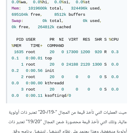
0.0
%
wa
,
0.0
%
hi
,
0.0
%
si
,
0.0
%
Mem
:
1019600k
 total
,
324496k
 used
,
695104k
 free
,
8512k
Swap
:
0k
 total
,
0k
 used
,
0k
 free
,
264812k
 cached

  PID USER      PR  NI  VIRT  RES  SHR S 
%
CPU 
%
MEM    TIME
+
  COMMAND           

1635
 root      
20
0
17300
1200
920
 R  
0.3
0.1
0
:
00.01
 top                

1
 root      
20
0
24188
2120
1300
 S  
0.0
0.2
0
:
00.56
 init               

2
 root      
20
0
0
0
0
 S  
0.0
0.0
0
:
00.00
 kthreadd           

3
 root      
20
0
0
0
0
 S  
0.0
0.0
0
:
00.11
 ksoftirqd
/
0
حيث العمليات التي تأخذ قيمة من المجال "-19/-20" تعتبر ذات أولوية
عالية، وتلك التي تأخذ قيمة محصورة ضمن المجال "19/20" تعتبر ذات
أولوية منخفضة، وهذا يعتمد على نظام التشغيل. لتشغيل برنامج وفق