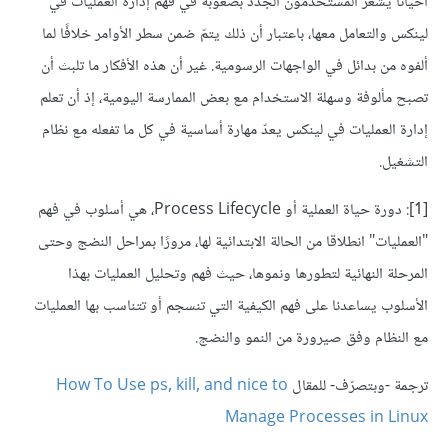
أحيانًا يشعر المستخدمون الجدد بصعوبة في فهم إدارة العمليات في
لينكس والتعامل معها، باعتبار أن ذلك يتمّ ضمن سطر الأوامر خلافًا لما
ألفوه من بدائل في الواجهات الرسومية. غير أن هذه الأفكار ما تلبث أن
تصبح مألوفة وسهلة الاستخدام مع بعض الممارسة اليومية، إذ أن تعلم
إدارة العمليات في لينكس يعدّ مهارة أساسية في كل ما تفعله مع نظام
التشغيل.
[1]: دورة حياة العملية أو Process Lifecycle، هي أسلوب في فهم
"العمليات" انطلاقا من الحالة الابتدائية لها، مرورًا بمراحل النضج وحتى
المرحلة النهائية لتطورها ونموها، حيث فهم وتحليل العمليات بهذا
الأسلوب يساعدنا على فهم الكيفية التي تنسجم أو تتناسب بها العمليات
مع النظام وفق صيرورة من النمو والنضج.
ترجمة -وبتصرّف- للمقال
How To Use ps, kill, and nice to
Manage Processes in Linux