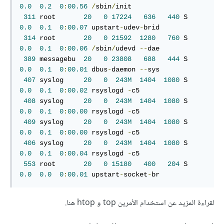
0.0
0.2
0
:
00.56
/
sbin
/
init

311
 root       
20
0
17224
636
440
 S  
0.0
0.1
0
:
00.07
 upstart
-
udev
-
brid

314
 root       
20
0
21592
1280
760
 S  
0.0
0.1
0
:
00.06
/
sbin
/
udevd 
--
dae

389
 messagebu  
20
0
23808
688
444
 S  
0.0
0.1
0
:
00.01
 dbus
-
daemon 
--
sys

407
 syslog     
20
0
243M
1404
1080
 S  
0.0
0.1
0
:
00.02
 rsyslogd 
-
c5

408
 syslog     
20
0
243M
1404
1080
 S  
0.0
0.1
0
:
00.00
 rsyslogd 
-
c5

409
 syslog     
20
0
243M
1404
1080
 S  
0.0
0.1
0
:
00.00
 rsyslogd 
-
c5

406
 syslog     
20
0
243M
1404
1080
 S  
0.0
0.1
0
:
00.04
 rsyslogd 
-
c5

553
 root       
20
0
15180
400
204
 S  
0.0
0.0
0
:
00.01
 upstart
-
socket
-
br
لقراءة المزيد عن استخدام الأمرين top و htop هنا.