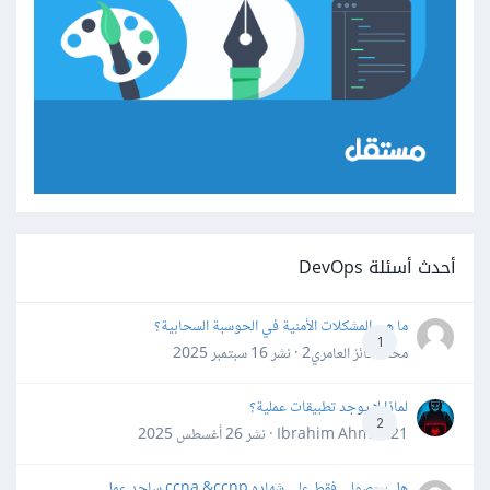
أحدث أسئلة DevOps
ما هي المشكلات الأمنية في الحوسبة السحابية؟
1
محمد فائز العامري2 · نشر
16 سبتمبر 2025
لماذا لا يوجد تطبيقات عملية؟
2
Ibrahim Ahmed21 · نشر
26 أغسطس 2025
هل بحصولي فقط على شهاده ccna &ccnp ساجد عمل