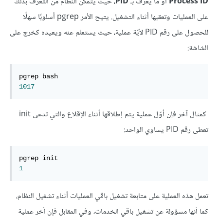
Process ID
أو ما يعرف بـ
PID
، حيث يتمكّن النظام من التعرف بذلك
على العمليات وتعقبها أثناء التشغيل. يتيح الأمر pgrep أسلوبًا سهلًا
للحصول على رقم PID لأيّة عملية، حيث يستعلم عنه ويعيده كخرج على
الشاشة:
1017
كمثال آخر فإن أوّل عملية يتم إطلاقها أثناء الإقلاع والتي تدعى init
تعطى رقم PID يساوي الواحد:
1
تعمل هذه العملية على متابعة تشغيل باقي العمليات أثناء تشغيل النظام،
كما أنها مسؤولة عن تشغيل باقي الخدمات، وفي المقابل فإن آخر عملية