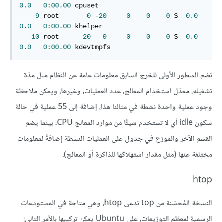
0.0
0
:
00.00
 cpuset             

9
 root       
0
-
20
0
0
0
 S  
0.0
0.0
0
:
00.00
 khelper            

10
 root      
20
0
0
0
0
 S  
0.0
0.0
0
:
00.00
 kdevtmpfs          
تضم السطور الأولى للخرج السابق معلومات عامة عن النظام مثل مدّة
تشغيله، معدّل استخدام المعالج، عدد العمليات، وغيرها، ويمكن ملاحظة
وجود عملية واحدة نشطة في مثالنا هذا، إضافة إلى 55 عملية في حالة
سكون idle أي لا تستخدم شيئًا من موارد المعالج CPU. بينما يضم
القسم الآخر والموزع في جدول على العمليات النشطة إضافةً لمعلومات
مختلفة عنها (مثل مقدار استهلاكها للذاكرة أو المعالج).
htop
النسخة المُحسّنة من top تدعى htop، وهي متاحة في المستودعات
الرسمية لمعظم التوزيعات، على Ubuntu يمكن تركيبها بالأمر التالي: