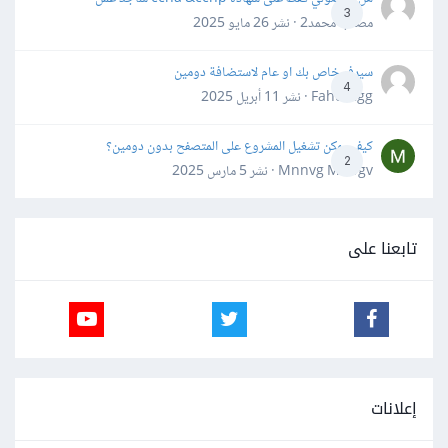
3
مصعب محمد2 · نشر
26 مايو 2025
سيرفر خاص بك او عام لاستضافة دومين
4
Fahd Ggg · نشر
11 أبريل 2025
كيف يمكن تشغيل المشروع على المتصفح بدون دومين؟
2
Mnnvg Mnbgv · نشر
5 مارس 2025
تابعنا على
إعلانات