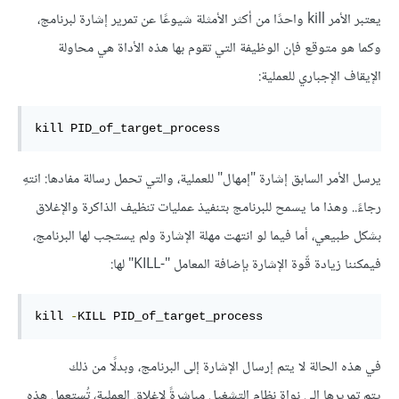
يعتبر الأمر kill واحدًا من أكثر الأمثلة شيوعًا عن تمرير إشارة لبرنامج،
وكما هو متوقع فإن الوظيفة التي تقوم بها هذه الأداة هي محاولة
الإيقاف الإجباري للعملية:
kill PID_of_target_process
يرسل الأمر السابق إشارة "إمهال" للعملية، والتي تحمل رسالة مفادها: انتهِ
رجاءً.. وهذا ما يسمح للبرنامج بتنفيذ عمليات تنظيف الذاكرة والإغلاق
بشكل طبيعي، أما فيما لو انتهت مهلة الإشارة ولم يستجب لها البرنامج،
فيمكننا زيادة قّوة الإشارة بإضافة المعامل "-KILL" لها:
kill 
-
KILL PID_of_target_process
في هذه الحالة لا يتم إرسال الإشارة إلى البرنامج، وبدلًا من ذلك
يتم تمريرها إلى نواة نظام التشغيل مباشرةً لإغلاق العملية، تُستعمل هذه