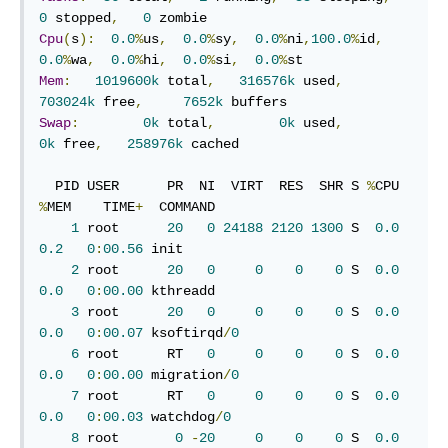
0
 stopped
,
0
Cpu
(
s
):
0.0
%
us
,
0.0
%
sy
,
0.0
%
ni
,
100.0
%
id
,
0.0
%
wa
,
0.0
%
hi
,
0.0
%
si
,
0.0
%
Mem
:
1019600k
 total
,
316576k
 used
,
703024k
 free
,
7652k
Swap
:
0k
 total
,
0k
 used
,
0k
 free
,
258976k
 cached

  PID USER      PR  NI  VIRT  RES  SHR S 
%
CPU 
%
MEM    TIME
+
  COMMAND           

1
 root      
20
0
24188
2120
1300
 S  
0.0
0.2
0
:
00.56
 init               

2
 root      
20
0
0
0
0
 S  
0.0
0.0
0
:
00.00
 kthreadd           

3
 root      
20
0
0
0
0
 S  
0.0
0.0
0
:
00.07
 ksoftirqd
/
0
6
 root      RT   
0
0
0
0
 S  
0.0
0.0
0
:
00.00
 migration
/
0
7
 root      RT   
0
0
0
0
 S  
0.0
0.0
0
:
00.03
 watchdog
/
0
8
 root       
0
-
20
0
0
0
 S  
0.0