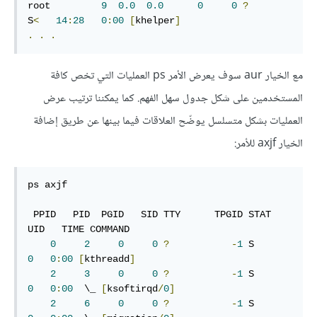
root         
9
0.0
0.0
0
0
?
S
<
14
:
28
0
:
00
[
khelper
]
.
.
.
مع الخيار aur سوف يعرض الأمر ps العمليات التي تخص كافة
المستخدمين على شكل جدول سهل الفهم. كما يمكننا ترتيب عرض
العمليات بشكل متسلسل يوضّح العلاقات فيما بينها عن طريق إضافة
الخيار axjf للأمر:
ps axjf

 PPID   PID  PGID   SID TTY      TPGID STAT   
UID   TIME COMMAND

0
2
0
0
?
-
1
 S        
0
0
:
00
[
kthreadd
]
2
3
0
0
?
-
1
 S        
0
0
:
00
  \_ 
[
ksoftirqd
/
0
]
2
6
0
0
?
-
1
 S        