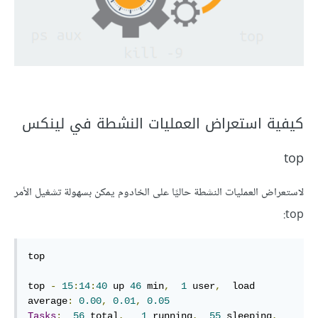
كيفية استعراض العمليات النشطة في لينكس
top
لاستعراض العمليات النشطة حاليًا على الخادوم يمكن بسهولة تشغيل الأمر
top:
top

top 
-
15
:
14
:
40
 up 
46
 min
,
1
 user
,
  load 
average
:
0.00
,
0.01
,
0.05
Tasks
:
56
 total
,
1
 running
,
55
 sleeping
,