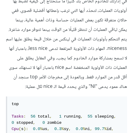
في إدارتك للخادوم الخاص بك كثيرًا ما ستحتاج إلى كيفية تضبط بها
أولويات العمليات، لتحدّد أيها التي ترغب بإعطائها أفضلية قصوى، ففي
حالاتٍ متفرقة تكون بعض العمليات حساسة وذات أهمية عالية، بينما
يمكن لباقي العمليات أن تنتظر قليلًا من الوقت بينما تتوفر موارد شاغرة.
يتم التحكم بأولويات العمليات في لينكس من خلال قيمة يطلق عليها اسم
niceness. المهام ذات الأولوية المرتفعة تدعى less nice، باعتبار أنها
لا تسمح بمشاركة موارد الخادوم كما يجب، وفي المقابل يطلق على
العمليات ذات الأولوية المنخفضة اسم nice باعتبار أنها لا تستهلك سوى
أقل قدر من الموارد فقط. وبالعودة إلى مخرجات الأمر top سنجد أن
هناك عمود يدعى "NI" والذي يحدد قيمة الـ nice لكل عملية:
top

Tasks
:
56
 total
,
1
 running
,
55
 sleeping
,
0
 stopped
,
0
Cpu
(
s
):
0.0
%
us
,
0.3
%
sy
,
0.0
%
ni
,
99.7
%
id
,