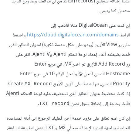
علينا إضافة سجّلين (records) للتأكد من أن موقعك وعناوين البريد
ستعمل كما ينبغي.
إن كنت على DigitalOcean مثلا فاذهب إلى
الرابط
https://cloud.digitalocean.com/domains
واضغط
على زر View الأزرق (يبدو على شكل عدسة مُكبّرة) لعنوان النطاق الذي
قمت بضبطته أثناء إعداد لوحة تحكم Ajenti وAjenti V. انقر على
زر Add Record الأزرق ثم اختر MX، في مربع Enter
Hostname النصيّ أدخل @ وأدخل الرقم 10 في مربع Enter
Priority النصيّ، ثم اضغط على الزرق الأزرق Create
.
MX Record
إذا كنتَ ستضبط عنوان النطاق الذي تستضيف عليه لوحة التحكم Ajenti
فأنتَ بحاجة إلى إضافة سجل نصيّ
.
TXT record
إن كان اسم نطاق على مزود خدمة آخر، فعليك الرجوع إلى أدلة المساعدة
الخاصة بواجهة المزود لإضافة سجلّي MX و TXT بنفس الطريقة السابقة.