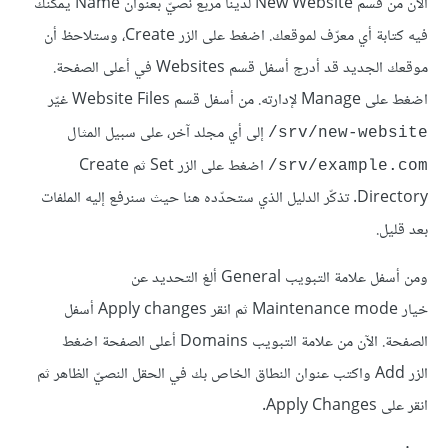
الآن من قسم New Website لدينا مربع نصيّ بعنوان Name يمكنك
فيه كتابة أي معرّف لموقعك. اضغط على الزر Create، وستلاحظ أن
موقعك الجديد قد أدرج أسفل قسم Websites في أعلى الصفحة.
اضغط على Manage لإدارته. من أسفل قسم Website Files غيّر
إلى أي مجلد آخر، على سبيل المثال
srv/new-website/
اضغط على الزر Set ثم Create
srv/example.com/
Directory. تذكّر الدليل الذي ستحدّده هنا حيث سنرفع إليه الملفات
بعد قليل.
ومن أسفل علامة التبويب General ألغ التحديد عن
خيار Maintenance mode ثم انقر Apply changes أسفل
الصفحة. الآن من علامة التبويب Domains أعلى الصفحة اضغط
الزر Add واكتب عنوان النطاق الخاص بك في الحقل النصيّ الظاهر ثم
انقر على Apply Changes.