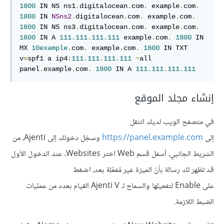
1800
 IN NS ns1
.
digitalocean
.
com
.
 example
.
com
.
1800
 IN 
NSns2
.
digitalocean
.
com
.
 example
.
com
.
1800
 IN NS ns3
.
digitalocean
.
com
.
 example
.
com
.
1800
 IN A 
111.111
.
111.111
 example
.
com
.
1800
 IN 
MX 
10example
.
com
.
 example
.
com
.
1800
 IN TXT 
v
=
spf1 a ip4
:
111.111
.
111.111
~
all 
panel
.
example
.
com
.
1800
 IN A 
111.111
.
111.111
إنشاء مجلد الموقع
في متصفح الويب لديك انتقل
إلى
https://panel.example.com
وسجّل دخولك إلى Ajenti، من
الشريط الجانبي، أسفل قسم Web اختر Websites. عند الدخول الأول
قد تظهر لك رسالة بأنّ الميزة غير مُفعّلة بعد، اضغط
على Enable لتفعيلها والسماح لـ Ajenti V القيام بعدد من عمليات
الضبط اللازمة.