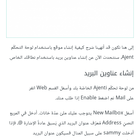
إلى هنا نكون قد أنهينا شرح كيفية إنشاء موقع باستخدام لوحة التحكّم
Ajent، سنتحدث الآن عن إنشاء عناوين بريد باستخدام نطاقك الخاص.
إنشاء عناوين البريد
من لوحة تحكّم Ajenti الخاصّة بك وأسفل القسم Web انقر
على Mail ثم اضغط Enable إذا طلب منك.
أسفل New Mailbox يتوجب عليك ملئ عدّة خانات. أدخل في المربع
النصيّ Address مُعرّف عنوان البريد الذي يَسبق عادةً الإشارة @، فإذا
أدخلت sammy على سبيل المثال فسيكون عنوان البريد