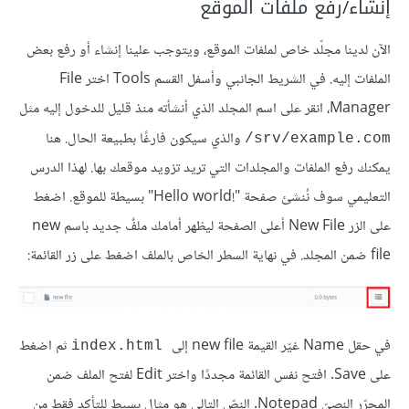
إنشاء/رفع ملفات الموقع
الآن لدينا مجلّد خاص لملفات الموقع، ويتوجب علينا إنشاء أو رفع بعض
الملفات إليه. في الشريط الجانبي وأسفل القسم Tools اختر File
Manager، انقر على اسم المجلد الذي أنشأته منذ قليل للدخول إليه مثل
والذي سيكون فارغًا بطبيعة الحال. هنا
srv/example.com/
يمكنك رفع الملفات والمجلدات التي تريد تزويد موقعك بها. لهذا الدرس
التعليمي سوف نُنشئ صفحة "
!
Hello world" بسيطة للموقع. اضغط
على الزر New File أعلى الصفحة ليظهر أمامك ملفٌ جديد باسم new
file ضمن المجلد. في نهاية السطر الخاص بالملف اضغط على زر القائمة:
في حقل Name غيّر القيمة new file إلى
ثم اضغط
index.html
على Save. افتح نفس القائمة مجددًا واختر Edit لفتح الملف ضمن
المحرّر النصيّ Notepad. النصّ التالي هو مثال بسيط للتأكد فقط من