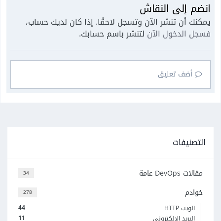
انضم إلى النقاش
يمكنك أن تنشر الآن وتسجل لاحقًا. إذا كان لديك حساب،
فسجل الدخول الآن
لتنشر باسم حسابك.
أضف تعليق
التصنيفات
مقالات DevOps عامة
34
خوادم
278
44
الويب HTTP
11
البريد الإلكتروني