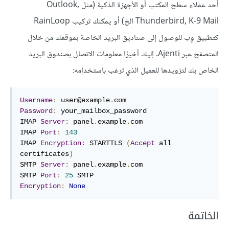
أحد عملاء سطح المكتب أو الأجهزة الذكية (مثل Outlook,
Thunderbird, K-9 Mail الخ) أو يمكنك تركيب RainLoop
كتطبيق وِب للوصول إلى صناديق البريد الخاصة بموقعك من خلال
المتصفح عبر Ajenti. إليك أخيرًا معلومات الاتصال بصندوق البريد
الخاص بك لتزويدها للعميل الذي ترغب باستخدامه:
Username
:
 user@example
.
Password
:
 your_mailbox_password 

IMAP 
Server
:
 panel
.
example
.
com 

IMAP 
Port
:
143
IMAP 
Encryption
:
 STARTTLS 
(
Accept
 all 
certificates
)
SMTP 
Server
:
 panel
.
example
.
com 

SMTP 
Port
:
25
Encryption
:
None
الخاتمة