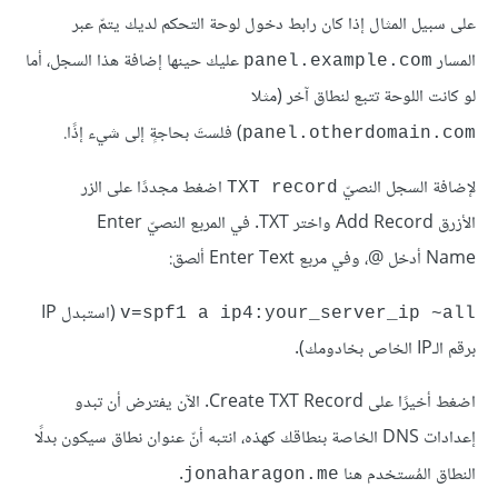
على سبيل المثال إذا كان رابط دخول لوحة التحكم لديك يتمّ عبر
المسار
عليك حينها إضافة هذا السجل، أما
panel.example.com
لو كانت اللوحة تتبع لنطاق آخر (مثلا
) فلستَ بحاجةٍ إلى شيء إذًا.
panel.otherdomain.com
لإضافة السجل النصيّ
اضغط مجددًا على الزر
TXT record
الأزرق Add Record واختر TXT. في المربع النصيّ Enter
Name أدخل @، وفي مربع Enter Text ألصق:
(استبدل IP
v=spf1 a ip4:your_server_ip ~all
برقم الـIP الخاص بخادومك).
اضغط أخيرًا على Create TXT Record. الآن يفترض أن تبدو
إعدادات DNS الخاصة بنطاقك كهذه، انتبه أنّ عنوان نطاق سيكون بدلًا
النطاق المُستخدم هنا
.
jonaharagon.me