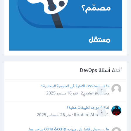
أحدث أسئلة DevOps
ما هي المشكلات الأمنية في الحوسبة السحابية؟
1
محمد فائز العامري2 · نشر
16 سبتمبر 2025
لماذا لا يوجد تطبيقات عملية؟
2
Ibrahim Ahmed21 · نشر
26 أغسطس 2025
هل بحصولي فقط على شهاده ccna &ccnp ساجد عمل