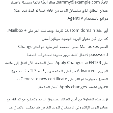
كاملًا sammy@example.com، هناك أيضًا قائمة منسدلة لاختيار
عنوان النطاق الذي سيُسجّل البريد من خلاله فيما لو كنتَ تدير عدّة
مواقع باستخدام Agenti V.
أبق خانة Custom domain فارغة، وبعد ذلك انقر على + Mailbox.
كما ترى فإن عنوان البريد الجديد سيظهر أسفل
القسم Mailboxes ضمن الصفحة. انقر عليه ثم اختر Change
password لإدخال كلمة مرور جديدة لصندوقك. اضغط
على ENTER ثم Apply Changes أسفل الصفحة. الآن انتقل إلى علامة
التبويب Advanced من أعلى الصفحة ومن قسم TLS حدّد صندوق
التفعيل بجوارها ثم انقر على Generate new certificate بعد
الانتهاء اضغط Apply changes أسفل الصفحة.
تزيد هذه الخطوة من آمان اتصالك بصندوق البريد وتحسّن من توافقه مع
عملاء البريد الإلكتروني. لاستقبال البريد الخاص بك يمكنك الاتصال عبر