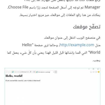
لرفع ملفات كنتَ قد كتبتها بالفعل على جهازك. عُد إلى File
Manager ثم توجّه إلى أسفل الصفحة لتجد زرًا باسم Choose File،
يمكنك من هنا رفع الملفات إلى موقعك عبر مربع اختيار بسيط.
تصفّح موقعك
في متصفح الويب انتقل إلى عنوان موقعك
مثل
http://example.com
، وحالما ترى صفحة "!Hello
World" التي قمنا بإنشائها قبل قليل فهذا يعني بأن كلّ شيء يعمل كما
يجب.