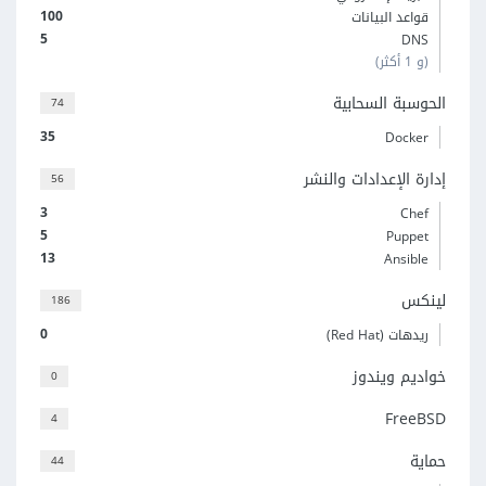
100
قواعد البيانات
5
DNS
(و 1 أكثر)
الحوسبة السحابية
74
35
Docker
إدارة الإعدادات والنشر
56
3
Chef
5
Puppet
13
Ansible
لينكس
186
0
ريدهات (Red Hat)
خواديم ويندوز
0
FreeBSD
4
حماية
44