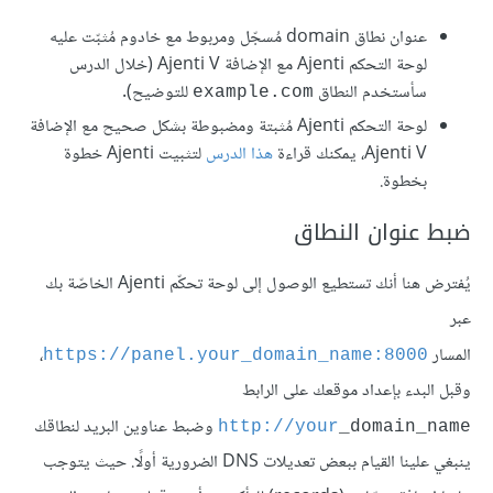
عنوان نطاق domain مُسجّل ومربوط مع خادوم مُثبّت عليه
لوحة التحكم Ajenti مع الإضافة Ajenti V (خلال الدرس
سأستخدم النطاق
للتوضيح).
example.com
لوحة التحكم Ajenti مُثبتة ومضبوطة بشكل صحيح مع الإضافة
Ajenti V، يمكنك قراءة
هذا الدرس
لتثبيت Ajenti خطوة
بخطوة.
ضبط عنوان النطاق
يُفترض هنا أنك تستطيع الوصول إلى لوحة تحكّم Ajenti الخاصّة بك
عبر
المسار
،
https://panel.your_domain_name:8000
وقبل البدء بإعداد موقعك على الرابط
وضبط عناوين البريد لنطاقك
http://your
_domain_name
ينبغي علينا القيام ببعض تعديلات DNS الضرورية أولًا. حيث يتوجب