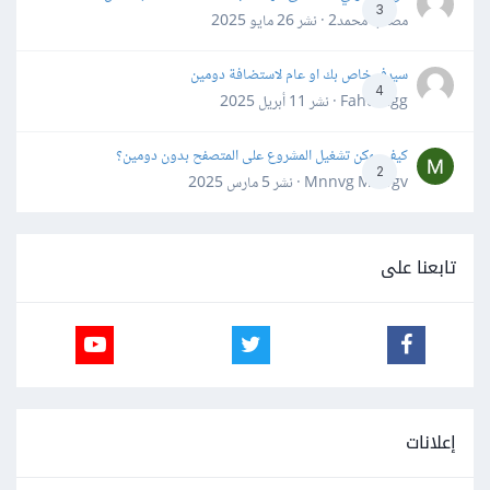
3
مصعب محمد2 · نشر
26 مايو 2025
سيرفر خاص بك او عام لاستضافة دومين
4
Fahd Ggg · نشر
11 أبريل 2025
كيف يمكن تشغيل المشروع على المتصفح بدون دومين؟
2
Mnnvg Mnbgv · نشر
5 مارس 2025
تابعنا على
إعلانات