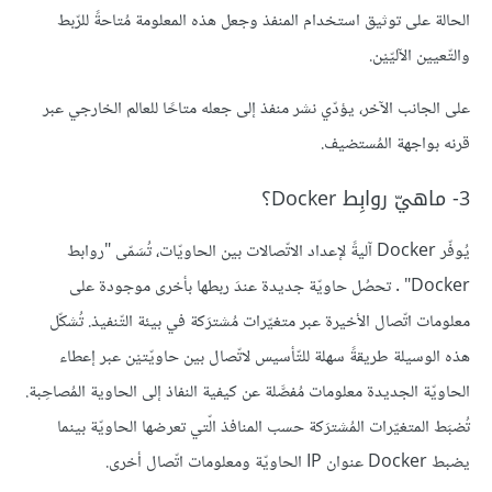
الحالة على توثيق استخدام المنفذ وجعل هذه المعلومة مُتاحةً للرّبط
والتّعيين الآليّيْن.
على الجانب الآخر، يؤدّي نشر منفذ إلى جعله متاحًا للعالم الخارجي عبر
قرنه بواجهة المُستضيف.
3- ماهيّ روابِط Docker؟
يُوفّر Docker آليةً لإعداد الاتّصالات بين الحاويّات، تُسَمّى "روابط
Docker" . تحصُل حاويّة جديدة عندَ ربطها بأخرى موجودة على
معلومات اتّصال الأخيرة عبر متغيّرات مُشترَكة في بيئة التّنفيذ. تُشكّل
هذه الوسيلة طريقةً سهلة للتّأسيس لاتّصال بين حاويّتيْن عبر إعطاء
الحاويّة الجديدة معلومات مُفصَّلة عن كيفية النفاذ إلى الحاوية المُصاحِبة.
تُضبَط المتغيّرات المُشترَكة حسب المنافذ الّتي تعرضها الحاويّة بينما
يضبط Docker عنوان IP الحاويّة ومعلومات اتّصال أخرى.