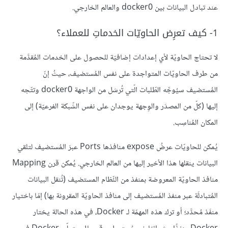
عند تبادل البيانات بين docker0 والعالم الخارجي.
1- كيف تعرِض الحاويّات الخدماتِ للعملاء؟
لا تحتاج الحاويّة لأي إعدادات إضافيّة للحصول على الخدمات المُقدَّمة
من طرف الحاويّات المتواجدة على نفس المُستضيف، حيثُ إنّ
المُستضيف سيُوجِّه الطّلبات الّتي تُرسَل من الواجهة docker0 وتتّجه
إليها (كلّ من المصدَر والوِجهة يوجدان على نفس الشّبكة الفرعيّة) إلى
المكان المُناسِب.
يُمكن للحاويّات عرضُ expose منافذها Ports عبرَ المُستضيف لتلقي
البيانات ينقلها هذا الأخير إليها من العالم الخارجي. يُمكن قرن Mapping
منافذ الحاويّة المعروضة بمنفذ من النِّظام المستضيف (تُنقل البيانات
المُتبادلَة عبر منفذ المُستضيف إلى منافذ الحاويّة المقرونة بها) إمّا باختيار
منفَذ مُحدَّد؛ أو ترك هذه المهمّة لـ Docker، في هذه الحالة يختار