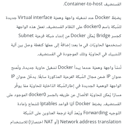
المُستضيف Container-to-host.
يضبُطُ Docker عند تشغيله واجهة وهميّة Virtual interface جديدة
للشّبكة باسم docker0 على النّظام المُستضيف. تعمل هذه الواجهة
كجسر Bridge يُمكّن Docker من إنشاء شبكة فرعيّة Subnet
تستخدمها الحاويّات في ما بعد؛ إضافةً إلى عملها كنقطة وصل بين آلية
التّشبيك في الحاويّة وتلك الموجودة في المُستضيف.
تُنشَأ واجهة وهميّة عندما يبدأ Docker تشغيل حاوية جديدة، وتُمنح
عنوان IP ضمن مجال الشّبكة الفرعيّة المذكورة سابقًا. يدخُل عنوان IP
الواجهة الوهمية الجديدة في إطارالشّبكة الدّاخليّة للحاويّة ممّا يوفِّر
مسارًا يُمكن للحاويّة الاتّصال عن طريقه بالجسر docker0 الموجود على
المُستضيف. يضبُط Docker آليًّا قواعد Iptables للسّماح بإعادة
التّوجيه Forwarding ويُعدّ آليّة ترجمة العناوين على الشّبكة
Network address translation (أو NAT اختصارًا) للاستخدام