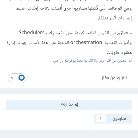
وهيّ الوظائف الّتي تُكمّلها مشاريع أخرى أُنشِئت لإتاحة إمكانية ضبط
إعدادات أكثر تقدّمًا.
سنتطرّق في الدّرس القادم لكيفيّة عمل المُجدوِلات Schedulers
وأدوات التّنسيق orchestration المبنيّة على هذا الأساس بهدف إدارة
عنقود حاويّات.
تم التعديل في
29 أبريل 2015
بواسطة يوغرطة بن علي
التبليغ عن مقال
1
مشاركة
متابعون
1