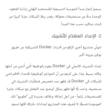
يسمح إنجاز مبدأ الحوسبة النسيجيّة للمُستخدِم النّهائي بإدارة العنقود
كوحدة بدلًا من مستضيفات متفرّقة. يلعب ربطُ الشّبكات جزءًا كبيرًا من
إنشاء عناقيد حسب هذا المبدأ.
2- الإعداد المتقدّم للتّشبيك
تتولّى مشاريعُ أخرى الرّفع من قدرات Docker التّشبيكيّة عن طريق
توفير مرونة أكبر.
إعداد التّشبيك الأصلي في Docker يقوم بالوظيفة الّتي أُنشئ من أجلها،
ولكنّه بسيط جدّا. على الرغم من أنّ الحواجز الوظيفيّة للإعداد الافتراضي
للشّبكات في Docker قد تظهر عند تخصيص مُتطلَّبات التّشبيك في
مستضيف واحد، إلّا أنّها تظهر بشكل أوضح عند التّعامل مع شبكات عابرة
للمُستضيفات. يُلجأ - من أجل إضافة وظائف جديدة إلى "تطويع" تلك
الموجودة مُسبَقًا. لا تُضيف هذه المشاريع إعدادات خارقة لكنّها تسمح