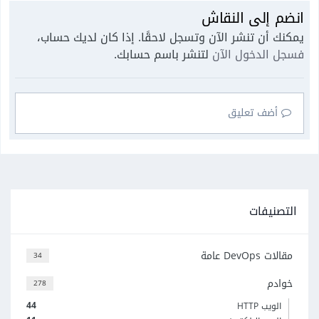
انضم إلى النقاش
يمكنك أن تنشر الآن وتسجل لاحقًا. إذا كان لديك حساب،
فسجل الدخول الآن
لتنشر باسم حسابك.
أضف تعليق
التصنيفات
مقالات DevOps عامة
34
خوادم
278
44
الويب HTTP