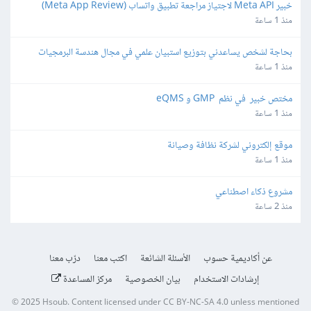
خبير Meta API لاجتياز مراجعة تطبيق واتساب (Meta App Review) 
لمنصة SaaS
منذ 1 ساعة
بحاجة لشخص يساعدني بتوزيع استبيان علمي في مجال هندسة البرمجيات
منذ 1 ساعة
مختص خبير  في نظم  GMP و eQMS
منذ 1 ساعة
موقع إلكتروني لشركة نظافة وصيانة
منذ 1 ساعة
مشروع ذكاء اصطناعي
منذ 2 ساعة
عن أكاديمية حسوب
الأسئلة الشائعة
اكتب معنا
درّب معنا
إرشادات الاستخدام
بيان الخصوصية
مركز المساعدة
© 2025
Hsoub
.
Content licensed under
CC BY-NC-SA 4.0
unless mentioned