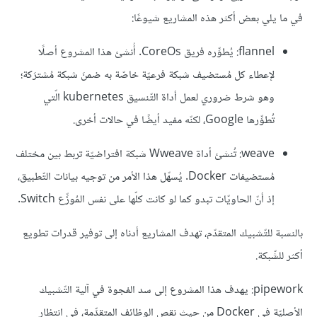
في ما يلي بعض أكثر هذه المشاريع شيوعًا:
flannel: يُطوِّره فريق CoreOs. أُنشئ هذا المشروع أصلًا
لإعطاء كل مُستضيف شبكة فرعيّة خاصّة به ضمنَ شبكة مُشترَكة؛
وهو شرط ضروري لعمل أداة التّنسيق kubernetes الّتي
تُطوِّرها Google، لكنّه مفيد أيضًا في حالات أخرى.
weave: تُنشئ أداة Wweave شبكة افتراضيّة تربط بين مختلف
مُستضيفات Docker. يُسهّل هذا الأمر من توجيه بيانات التّطبيق،
إذ أنّ الحاويّات تبدو كما لو كانت كلّها على نفس المُوزِّع Switch.
بالنسبة للتّشبيك المتقدّم، تهدف المشاريع أدناه إلى توفير قدرات تطويع
أكثر للشّبكة.
pipework: يهدف هذا المشروع إلى سد الفجوة في آلية التّشبيك
الأصليّة في Docker من حيث نقص الوظائف المتقدِّمة، في انتظار