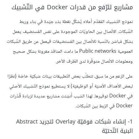
مشاريع للرّفع من قدرات Docker في التّشبيك
نموذج التّشبيك المُقدَّم أعلاه يُشكِّل نقطة بدْء جيّدة في بناء وربط
الشّبكات. الاتّصال بين الحاويّات الموجودة على نفس المُستضيف يعمل
بشكل مُباشر. بالنّسبة للاتّصال بين المُستضيفات فيعمل عن طريق الشّبكات
العمومية Public networks ما دامت المنافذ مقرونة بشكل صحيح
ومعلومات الاتّصال متوفّرة لدى الطّرف الآخر.
على الرّغم من ما سبق، تتطلّب بعض التّطبيقات بيئات شبكيّة خاصّة (نظرًا
لبعض الأهداف الأمنيّة أو الوظيفيّة) لا يستطيع نموذج التّشبيك الأصلي
في Docker توفيرها. لهذا السّبب أُنشِئت مشاريع عديدة لزيادة قُدُرات
Docker في الرّبط بين الشّبكات.
1- إنشاء شبكات فوقيّة Overlay لتجريد Abstract
البنية التّحتيّة