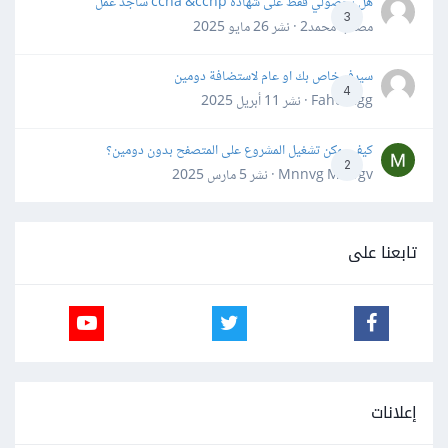
هل بحصولي فقط على شهاده ccna &ccnp ساجد عمل
3
مصعب محمد2 · نشر
26 مايو 2025
سيرفر خاص بك او عام لاستضافة دومين
4
Fahd Ggg · نشر
11 أبريل 2025
كيف يمكن تشغيل المشروع على المتصفح بدون دومين؟
2
Mnnvg Mnbgv · نشر
5 مارس 2025
تابعنا على
إعلانات