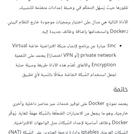
تطّورها حيثُ يُسهّل التحكّم في وضبطَ إعدادات متقدّمة للتّشبيك.
الأداة التّاليّة هي مثال على اختيّار برمجيّات موجودة خارج النّظام البيئي
لـDocker واستخدامها بإضافة وظائف جديدة إليه.
tinc: عبارة عن برنامج لإنشاء شبكة افتراضيّة خاصّة Virtual
private network (أو VPN اختصارًا) يعتمد على التّعميّة
Encryption والأنفاق. تُقدّم هذه الأداة طريقة وسيلة صلبة
لجعل استخدام الشّبكة الخاصّة شفّافًا بالنّسبة لأيّ تطبيق.
خاتمة
يعتمد نموذج Docker على توفير خدمات عبر عناصر داخليّة وأخرى
خارجيّة، وهو ما يجعل من الاعتبارات المُتعلّقة بالشّبكة مهمّةً للغاية. يُوفّر
Docker وظائف أساسيّة لإعداد الشّبكات مثل الواجهات الافتراضيّة،
الشّبكات الفرعيّة، iptables وإدارة ترجمة العناوين على الشّبكة (NAT)؛