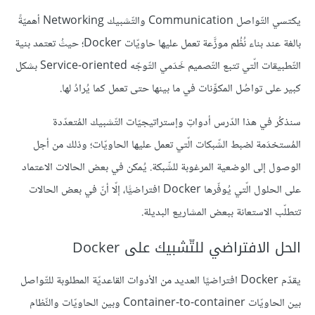
يكتسي التّواصل Communication والتّشبيك Networking أهميّةً
بالغة عند بناء نُظُم موزَّعة تعمل عليها حاويّات Docker؛ حيثُ تعتمد بنية
التّطبيقات الّتي تتبع التّصميم خَدَمي التّوجّه Service-oriented بشكل
كبير على تواصُل المكوِّنات في ما بينها حتى تعمل كما يُرادُ لها.
سنذكُر في هذا الدّرس أدواتِ وإستراتيجيّات التّشبيك المُتعدّدة
المُستخدَمة لضبط الشّبكات الّتي تعمل عليها الحاويّات؛ وذلك من أجل
الوصول إلى الوضعية المرغوبة للشّبكة. يُمكن في بعض الحالات الاعتماد
على الحلول الّتي يُوفّرها Docker افتراضيًّا، إلّا أنّ في بعض الحالات
تتطلّب الاستعانة ببعض المشاريع البديلة.
الحل الافتراضي للتّشبيك على Docker
يقدّم Docker افتراضيًا العديد من الأدوات القاعديّة المطلوبة للتّواصل
بين الحاويّات Container-to-container وبين الحاويّات والنِّظام