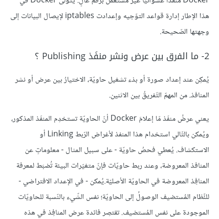
Docker منفذًا عشوائيًا غير مُستعمل برقم عالٍ. يتولّى Docker في
هذا الإطار إدارة قواعد التوّجيه وإعدادت iptables لإيصال البيانات إلى
وجهتها الصّحيحة.
2- ما الفرق بين عرض ونشر منفَذ Publishing ؟
يُمكِن عند إعداد صورة أو بدْء تشغيل حاويّة، الاختيارُ بين عرض أو نشر
المنافذ. من المهمّ التّفريقُ بين الاثنين.
يعني عرضُ منفَذ مّا إعلامَ Docker أنّ الحاويّة تستخدِم المنفَذ المذكور،
ويُمكن بالتّالي استخدام هذا المنفذ لأغراض الرّبط Linking أو
الاستكشاف. يُعطي فحصُ حاويّة - على سبيل المثال - معلوماتٍ عن
المنافذ المعروضة، وعند ربط حاويّات فإنّ متغيّرات البيئة تُضبَط لمعرفة
المنافِذ المعروضة في الحاويّة الأصليّة.يُمكن - في الإعداد الافتراضي -
للنِّظام المُستضيف الوصولُ إلى الحاويّة؛ نفس الشّيء بالنّسبة للحاويّات
الموجودة على نفس المُستضيف. تقتصِر فائدة عرض المنافِذ في هذه