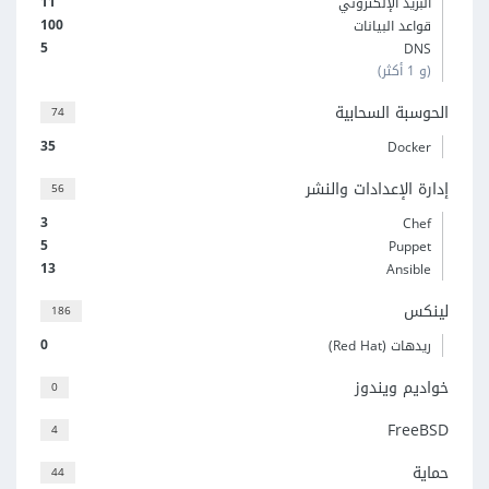
11
البريد الإلكتروني
100
قواعد البيانات
5
DNS
(و 1 أكثر)
الحوسبة السحابية
74
35
Docker
إدارة الإعدادات والنشر
56
3
Chef
5
Puppet
13
Ansible
لينكس
186
0
ريدهات (Red Hat)
خواديم ويندوز
0
FreeBSD
4
حماية
44