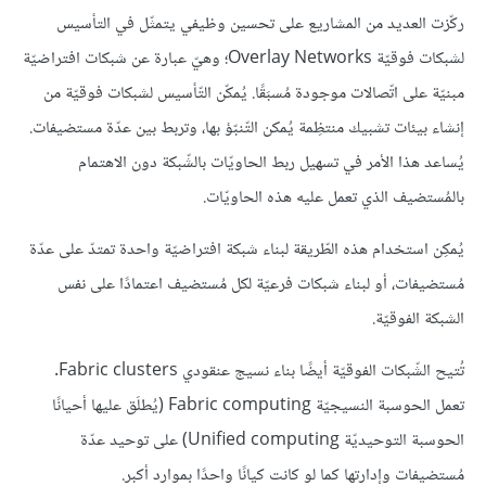
ركّزت العديد من المشاريع على تحسين وظيفي يتمثّل في التأسيس
لشبكات فوقيّة Overlay Networks؛ وهيّ عبارة عن شبكات افتراضيّة
مبنيّة على اتّصالات موجودة مُسبَقًا. يُمكّن التّأسيس لشبكات فوقيّة من
إنشاء بيئات تشبيك منتظِمة يُمكن التّنبّؤ بها، وتربط بين عدّة مستضيفات.
يُساعد هذا الأمر في تسهيل ربط الحاويّات بالشّبكة دون الاهتمام
بالمُستضيف الذي تعمل عليه هذه الحاويّات.
يُمكِن استخدام هذه الطّريقة لبناء شبكة افتراضيّة واحدة تمتدّ على عدّة
مُستضيفات، أو لبناء شبكات فرعيّة لكل مُستضيف اعتمادًا على نفس
الشبكة الفوقيّة.
تُتيح الشّبكات الفوقيّة أيضًا بناء نسيج عنقودي Fabric clusters.
تعمل الحوسبة النسيجيّة Fabric computing (يُطلَق عليها أحيانًا
الحوسبة التوحيديّة Unified computing) على توحيد عدّة
مُستضيفات وإدارتها كما لو كانت كيانًا واحدًا بموارد أكبر.