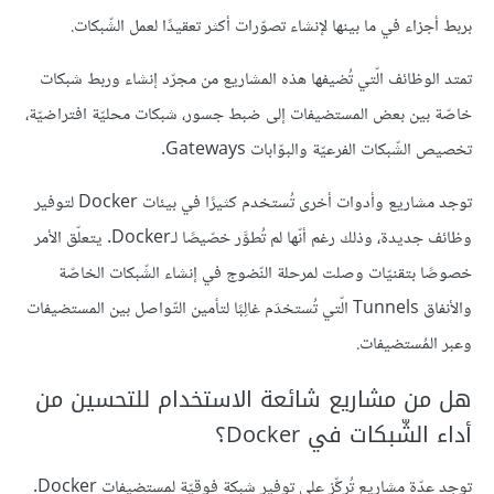
بربط أجزاء في ما بينها لإنشاء تصوّرات أكثر تعقيدًا لعمل الشّبكات.
تمتد الوظائف الّتي تُضيفها هذه المشاريع من مجرّد إنشاء وربط شبكات
خاصّة بين بعض المستضيفات إلى ضبط جسور، شبكات محليّة افتراضيّة،
تخصيص الشّبكات الفرعيّة والبوّابات Gateways.
توجد مشاريع وأدوات أخرى تُستخدم كثيرًا في بيئات Docker لتوفير
وظائف جديدة، وذلك رغم أنّها لم تُطوَّر خصّيصًا لـDocker. يتعلّق الأمر
خصوصًا بتقنيّات وصلت لمرحلة النّضوج في إنشاء الشّبكات الخاصّة
والأنفاق Tunnels الّتي تُستخدَم غالِبًا لتأمين التّواصل بين المستضيفات
وعبر المُستضيفات.
هل من مشاريع شائعة الاستخدام للتحسين من
أداء الشّبكات في Docker؟
توجد عدّة مشاريع تُركِّز على توفير شبكة فوقيّة لمستضيفات Docker.