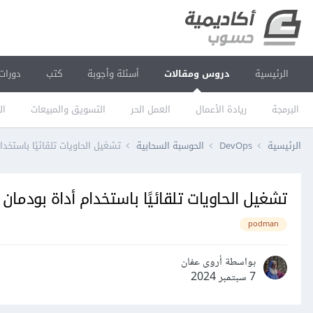
الرئيسية
دروس ومقالات
أسئلة وأجوبة
كتب
دورات
البرمجة
ريادة الأعمال
العمل الحر
التسويق والمبيعات
ال
الرئيسية
DevOps
الحوسبة السحابية
تشغيل الحاويات تلقائيًا باستخدام أد
تشغيل الحاويات تلقائيًا باستخدام أداة بودمان Podman
podman
بواسطة أروى عفان
7 سبتمبر 2024