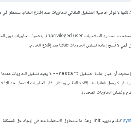
 لكنها لا توفر خاصية التشغيل التلقائي للحاويات عند إقلاع النظام، سنتعلم في ه
على الرغم من أن أداة بودمان لا تعمل كبرنامج خفي daemon، وتسمح للمستخدم محدود الصلاحيات unprivileged user 
ل فهي لا تُتيح إعادة تشغيل الحاويات تلقائيًا بعد إقلاع الخادم.
ستجد أن خيار إعادة التشغيل
لا يعيد تشغيل الحاويات عندما يق
restart--
ان لا يعمل تلقائيًا عند إقلاع النظام، وبالتالي فإن الحاويات لا تعمل عند الإقلاع
ام ويُشَغّل الحاويات المحددة.
sy
كنظام تمهيد init، وهذا ما سنحاول الاستفادة منه في إيجاد حل للمشكلة.