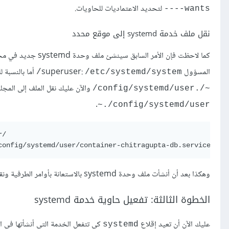
لتحديد الاعتماديات للحاويات.
--wants--
نقل ملف خدمة systemd إلى موقع محدد
كما لاحظت فإن الأمر
المسؤول superuser:
أما بالنسبة للمست
/etc/systemd/system/
والآن عليك نقل الملف إلى المجلد
~/.config/systemd/user/
.
config/systemd/user/.~
/

وهكذا بعد أن أنشأت ملف وحدة systemd بالاستعانة بأوامر الطرفية ونقلته إلى المجلد الصحيح، ما تبقى عليك الآن هو تفعيله.
الخطوة الثالثة: تفعيل حاوية خدمة systemd
عليك الآن أن تعيد إقلاع
كي تتفعل الخدمة التي أنشأتها في ا
systemd