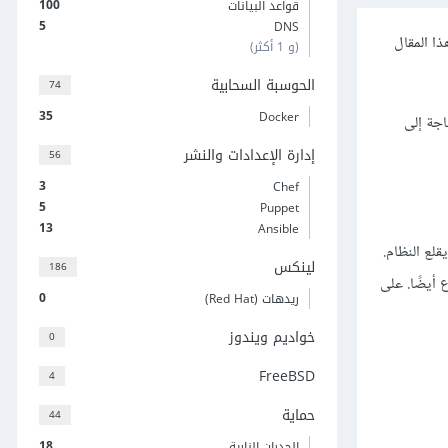
100
قواعد البيانات
5
DNS
ذا المقال
(و 1 أكثر)
الحوسبة السحابية
74
35
Docker
بتشغيل الحاويات دون الحاجة إلى
إدارة الإعدادات والنشر
56
3
Chef
5
Puppet
13
Ansible
لع النظام.
لينكس
186
 أيضًا. على
0
ريدهات (Red Hat)
خواديم ويندوز
0
FreeBSD
4
حماية
44
18
الجدران النارية