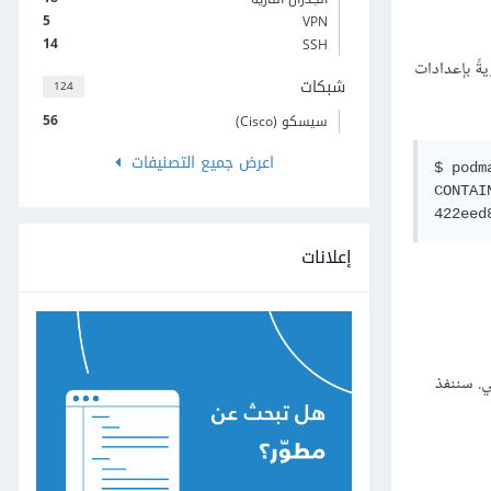
5
VPN
14
SSH
ةً بإعدادات
شبكات
124
56
سيسكو (Cisco)
اعرض جميع التصنيفات
$ podma
CONTAI
إعلانات
و خارجي. سننفذ