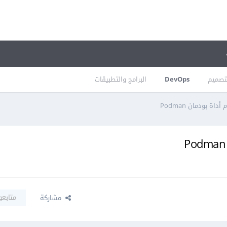
تصميم
DevOps
البرامج والتطبيقات
اة بودمان Podman
متابعو
مشاركة