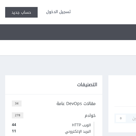
تسجيل الدخول
حساب جديد
التصنيفات
مقالات DevOps عامة
34
خوادم
278
ن
0
44
الويب HTTP
11
البريد الإلكتروني