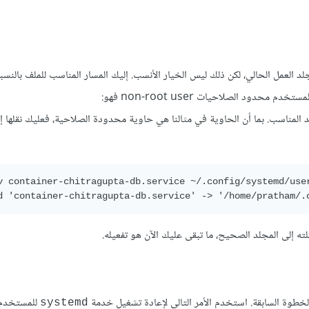
 السابق سينشئ ملف وحدة systemd جديد في مجلد العمل الحالي، لكن ذلك ليس الخيار الأنسب. إليك المسار المناسب للملف
خدم محدود الصلاحيات non-root user فهو:
 المناسب. بما أن الحاوية في مثالنا هي حاوية محدودة الصلاحية، فعليك نقلها إ
v container-chitragupta-db.service ~/.config/systemd/user
لخطوة السابقة. استخدم الأمر التالي لإعادة تشغيل خدمة
للمستخدم 
systemd