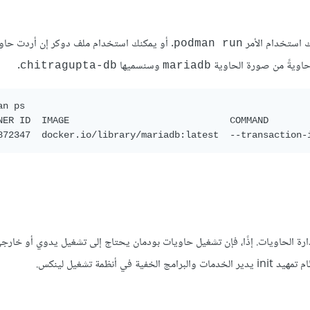
ك استخدام الأمر
. أو يمكنك استخدام ملف دوكر إن أردت حاوي
podman run
اويةً من صورة الحاوية
وسنسميها
.
chitragupta-db
mariadb
n ps

NER ID  IMAGE                             COMMAND        
كرنا سابقًا، فإن بودمان ليس برنامجًا خفيًا أي إنه daemon-less لإدارة الحاويات. إذًا، فإن تشغيل حاويات بودمان يحتاج إلى تشغيل يدوي أ