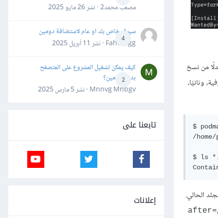
مصعب محمد2 · نشر
26 مايو 2025
سيرفر خاص بك او عام لاستضافة دومين
4
Fahd Ggg · نشر
11 أبريل 2025
تعانة به بدلًا من نسخ
كيف يمكن تشغيل المشروع على المتصفح
بدون دومين؟
2
، وثانيًا،
Mnnvg Mnbgv · نشر
5 مارس 2025
تابعنا على
$ podm
/home/
$ ls *
لد الحالي.
إعلانات