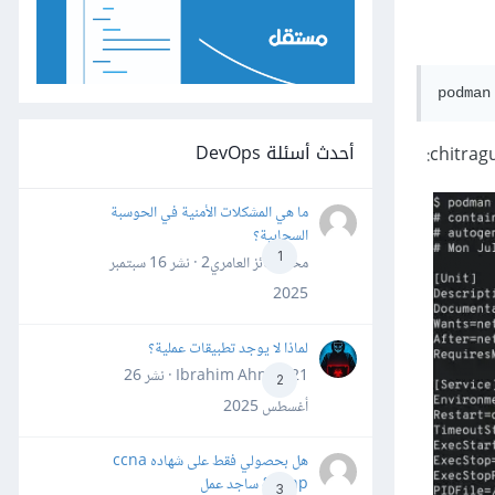
أحدث أسئلة DevOps
ما هي المشكلات الأمنية في الحوسبة
السحابية؟
1
محمد فائز العامري2 · نشر
16 سبتمبر
2025
لماذا لا يوجد تطبيقات عملية؟
Ibrahim Ahmed21 · نشر
26
2
أغسطس 2025
هل بحصولي فقط على شهاده ccna
&ccnp ساجد عمل
3