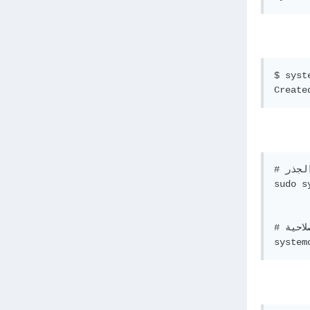
$ syst
# للمستخدم الجذر

sudo s
# للمستخدم محدود الصلاحية
