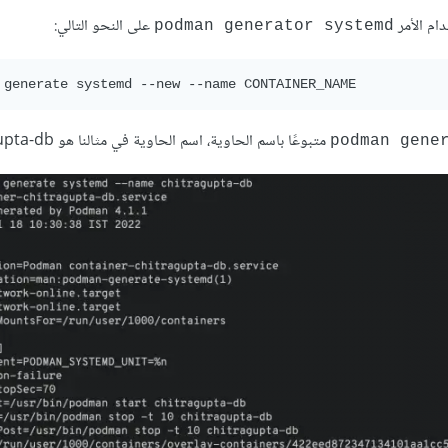
على النحو التالي:
podman generator systemd
متبوعًا باسم الحاوية، اسم الحاوية في مثالنا هو chitragupta-db:
podman gene