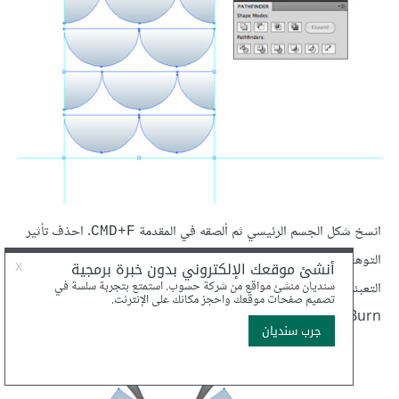
انسخ شكل الجسم الرئيسي ثم ألصقه في المقدمة
. احذف تأثير
CMD+F
التوهج الداخلي من لوحة المظهر Appearances ثم استبدل لون
التعبئة بالنقش الجديد الذي أنشأناه للتو. وغيّر خصائص المزج إلى Color
Burn.