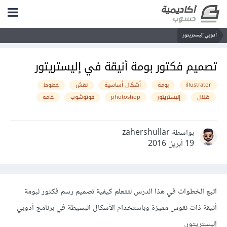
أدوبي إليستريتور
تصميم فكتور بومة أنيقة في إليستريتور
illustrator
بومة
أشكال أساسية
نقش
خطوط
ظلال
إليستريتور
photoshop
فوتوشوب
خامة
بواسطة zahershullar
19 أبريل 2016
اتبع الخطوات في هذا الدرس لتتعلم كيفية تصميم رسم فكتور لبومة
أنيقة ذات نقوش مميزة وباستخدام الأشكال البسيطة في برنامج أدوبي
إليستريتور.