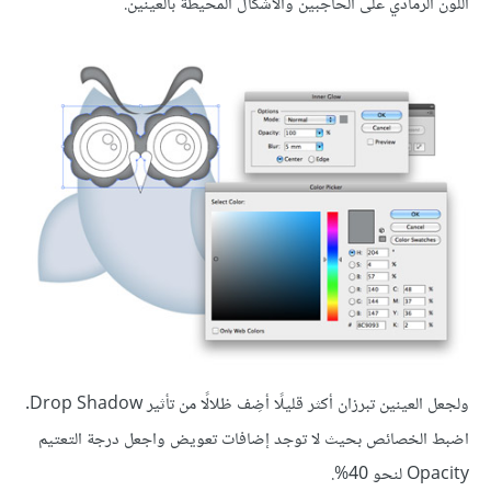
اللون الرمادي على الحاجبين والأشكال المحيطة بالعينين.
ولجعل العينين تبرزان أكثر قليلًا أضِف ظلالًا من تأثير Drop Shadow.
اضبط الخصائص بحيث لا توجد إضافات تعويض واجعل درجة التعتيم
Opacity لنحو 40%.