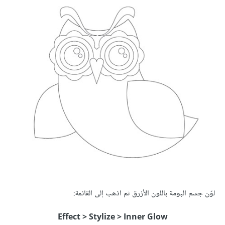
لوّن جسم البومة باللون الأزرق ثم اذهب إلى القائمة:
Effect > Stylize > Inner Glow