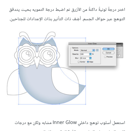
اختر درجةً لونيةً داكنةً من الأزرق ثم اضبط درجة التمويه بحيث يتدفق
التوهج عبر حواف الجسم. أضِف ذات التأثير بذات الإعدادات للجناحين.
استعمل أسلوب توهج داخلي Inner Glow مشابه ولكن مع درجات