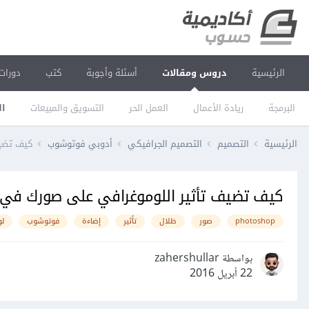
الرئيسية
دروس ومقالات
أسئلة وأجوبة
كتب
دورات
البرمجة
ريادة الأعمال
العمل الحر
التسويق والمبيعات
ال
الرئيسية
التصميم
التصميم الجرافيكي
أدوبي فوتوشوب
كيف تضي
كيف تضيف تأثير اللوموغرافي على صورك في
photoshop
صور
ظلال
تأثير
إضاءة
فوتوشوب
لو
بواسطة zahershullar
22 أبريل 2016