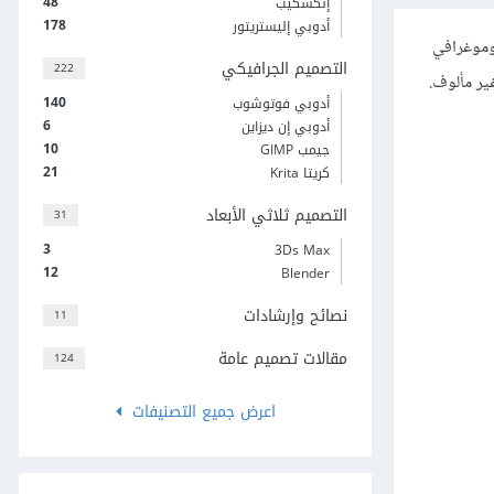
48
إنكسكيب
178
أدوبي إليستريتور
لوموغرافي
التصميم الجرافيكي
222
غير مألوف.
140
أدوبي فوتوشوب
6
أدوبي إن ديزاين
10
جيمب GIMP
21
كريتا Krita
التصميم ثلاثي الأبعاد
31
3
3Ds Max
12
Blender
نصائح وإرشادات
11
مقالات تصميم عامة
124
اعرض جميع التصنيفات