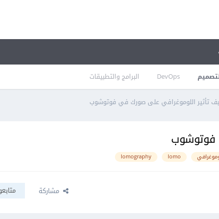
تصميم
DevOps
البرامج والتطبيقات
ف تأثير اللوموغرافي على صورك في فوتوشوب
 فوتوشوب
موغرافي
lomo
lomography
متابعو
مشاركة