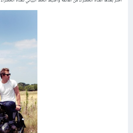
اختر بعدها القناة الخضراء من القائمة واضبط الخط البياني للقناة الخضراء 