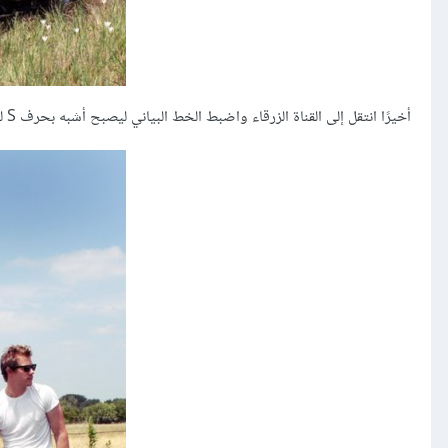
أخيرًا انتقل إلى القناة الزرقاء واضبط الخط البياني ليصبح أشبه بحرف S لتعزيز اللون الأزرق ومنح الصورة لونًا باردًا.