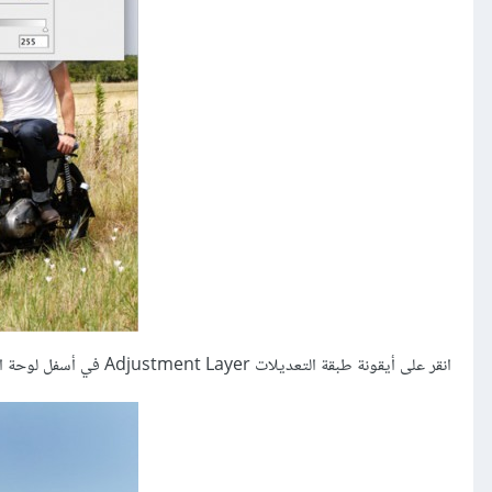
انقر على أيقونة طبقة التعديلات Adjustment Layer في أسفل لوحة الطبقات ثم اختر Curves. اختر القناة الحمراء من القائمة واضبط انحناء الخط البياني.