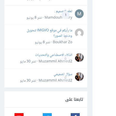
تعلم التصميم .
1
Mamdouh Khiry · نشر
8 يونيو
ما رأيكم في موقع IMGVO لتحويل
وضغط الصور؟
0
Boukhar Zo · نشر
8 يونيو
الذكاء الاصطناعي والتحديات
0
Muzammil Ahmed2 · نشر
30 مايو
سؤال تصميمي
0
Muzammil Ahmed2 · نشر
30 مايو
تابعنا على