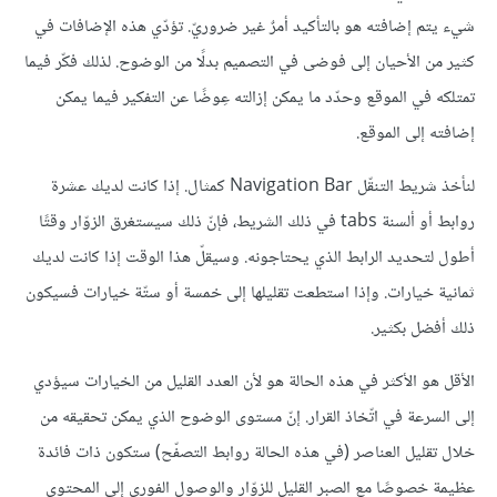
شيء يتم إضافته هو بالتأكيد أمرٌ غير ضروريّ. تؤدّي هذه الإضافات في
كثير من الأحيان إلى فوضى في التصميم بدلًا من الوضوح. لذلك فكّر فيما
تمتلكه في الموقع وحدّد ما يمكن إزالته عِوضًا عن التفكير فيما يمكن
إضافته إلى الموقع.
لنأخذ شريط التنقّل Navigation Bar كمثال. إذا كانت لديك عشرة
روابط أو ألسنة tabs في ذلك الشريط، فإنّ ذلك سيستغرق الزوّار وقتًا
أطول لتحديد الرابط الذي يحتاجونه. وسيقلّ هذا الوقت إذا كانت لديك
ثمانية خيارات. وإذا استطعت تقليلها إلى خمسة أو ستّة خيارات فسيكون
ذلك أفضل بكثير.
الأقل هو الأكثر في هذه الحالة هو لأن العدد القليل من الخيارات سيؤدي
إلى السرعة في اتّخاذ القرار. إنّ مستوى الوضوح الذي يمكن تحقيقه من
خلال تقليل العناصر (في هذه الحالة روابط التصفّح) ستكون ذات فائدة
عظيمة خصوصًا مع الصبر القليل للزوّار والوصول الفوري إلى المحتوى