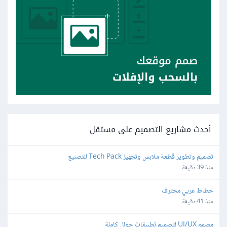
أحدث مشاريع التصميم على مستقل
تصميم وتطوير قطعة ملابس وتجهيز Tech Pack للتصنيع
منذ 39 دقيقة
خطاط عربي محترف
منذ 41 دقيقة
مصمم UI/UX لتصميم تطبيقات جوال كاملة