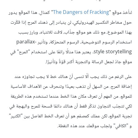
لنأخذ موقع "
The Dangers of Fracking
" كمثال. هذا الموقع يدور
حول مخاطر التكسير الهيدروليكي، لن يتبادر إلى ذهنك المرح إذا فكّرت
بهذا الموضوع، مع ذلك هو موقع جذّاب، لافت للانتباه، وبارز بسبب
استخدام الرسوم التوضيحية، الرسوم المتحرّكة، وتأثير parallax-
style storytelling. يعتبر هذا مثالًا رائعًا على استخدام "المرح" في
موقع جادّ لجعل الرسالة والتجربة أكثر قوّةً وتأثيرًا.
على الرغم من ذلك يجب ألّا تنسى أنّ هنالك خط لا يجب تجاوزه عند
إضافة المرح. من السهل أن تذهب بعيدًا وتنحرف عن الأهداف الأساسية
للموقع. من المهم أن تعرف مكان هذا الخط عندما تستخدم هذه الطريقة
لكي تتجنّب التجاوز. تذكّر فقط أن هنالك دائمًا فسحة للمرح والبهجة في
تجربة الموقع، لكن عملك كمصمّم هو أن تعرف الخط الفاصل بين "الكثير"
و "الكافي" ولجلب موقعك عند هذه النقطة.