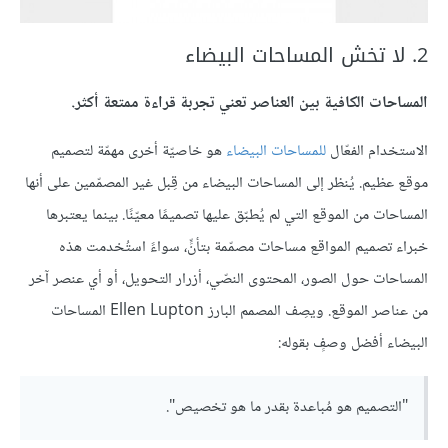
2. لا تخش المساحات البيضاء
المساحات الكافية بين العناصر تعني تجربة قراءة ممتعة أكثر.
الاستخدام الفعّال
للمساحات البيضاء
هو خاصيّة أخرى مهمّة لتصميم
موقع عظيم. يُنظر إلى المساحات البيضاء من قِبل غير المصمّمين على أنها
المساحات من الموقع التي لم يُطبّق عليها تصميمًا معيّنًا. بينما يعتبرها
خبراء تصميم المواقع مساحات مصمّمة بتأنٍّ، سواءً استُخدمت هذه
المساحات حول الصور، المحتوى النصّي، أزرار التحويل، أو أي عنصر آخر
من عناصر الموقع. ويصِف المصمم البارز Ellen Lupton المساحات
البيضاء أفضل وصفٍ بقوله:
"التصميم هو مُباعدة بقدر ما هو تخصيص".