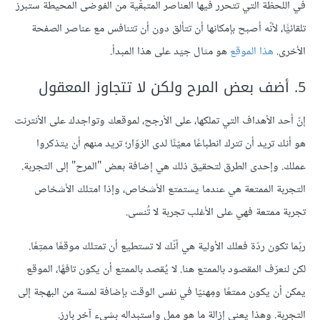
في اللحظة التي تتحرر فيها العناصر المتبقّية من الفوضى المحيطة ستبرز
تلقائيًّا، لأنّه أصبح بإمكانها أن تتألق دون أن تتنافس مع عناصر الصفحة
الأخرى.
هذا الموقع
هو مثال جيَد على هذا المبدأ.
5. أضف بعض المرح ولكن لا تتجاوز المعقول
إنّ أحد الأهداف التي تملكها، على الأرجح، لموقعك وتواجدك على الأنترنت
هو أنك تريد أن تترك انطباعًا معيّنًا لدى الزوّار؛ تريد منهم أن يتذكروا
عملك. وإحدى الطرق لتحقيق ذلك هي إضافة بعض "المرح" إلى التجربة.
التجربة الممتعة هي عندما يستمتع الأشخاص، وإذا امتلك الأشخاص
تجربة ممتعة فهي على الأغلب تجربة لا تُنسى.
ربّما تكون ردّة فعلك الأولية هي أنّك لا تستطيع أن تمتلك موقعًا ممتِعًا.
لكن لنعرّف المقصود بالممتع هنا. لا يُقصد بالممتع أن يكون تافهًا، الموقع
يمكن أن يكون ممتعًا ومِهنيّا في نفس الوقت بإضافة لمسة من البهجة إلى
التجربة. وهذا يعني إزالة ما هو ممل واستبداله بشيء آخر بارز.