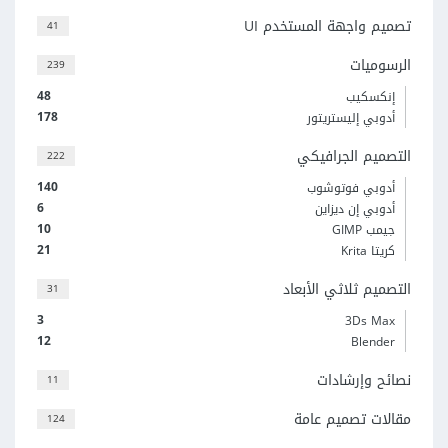
تصميم واجهة المستخدم UI
41
الرسوميات
239
48
إنكسكيب
178
أدوبي إليستريتور
التصميم الجرافيكي
222
140
أدوبي فوتوشوب
6
أدوبي إن ديزاين
10
جيمب GIMP
21
كريتا Krita
التصميم ثلاثي الأبعاد
31
3
3Ds Max
12
Blender
نصائح وإرشادات
11
مقالات تصميم عامة
124