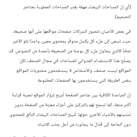
(أي إنّ المساحات البيضاء مهمّة بقدر المساحات المملوءة بعناصر
التصميم).
في بعض الأحيان، تتصور الشركات صفحات مواقعها على أنها صحيفة،
حيث تسعى إلى ملء كل بكسل متوفّر بمحتوى معين، واحِدًا تِلوَ الآخر،
تمامًا كالذي يحاول ملء كل بوصة من الصحيفة بأعمدة من النصوص. قد
يصلُح هذا الاستخدام العدواني للمساحات في مجال الصحف، لكنّ
المواقع ليست صحف، والأشخاص لا يستخدمون محتويات المواقع
بنفس الطريقة التي يستخدمون بها الصفحات المطبوعة.
إنّ المباعدة الكافية بين عناصر الصفحة تُتيح لزوّار الموقع تجربة قراءة
أكثر متعة، كما تسمح لهم بالتركيز على أجزاء معيّنة من الصفحة بدون
تشتيتهم بالأشياء الأخرى حولها. تُتيح المساحات البيضاء التألق للمحتوى
دون الحاجة إلى قتال ما يجاوره من أجل جذب الانتباه.