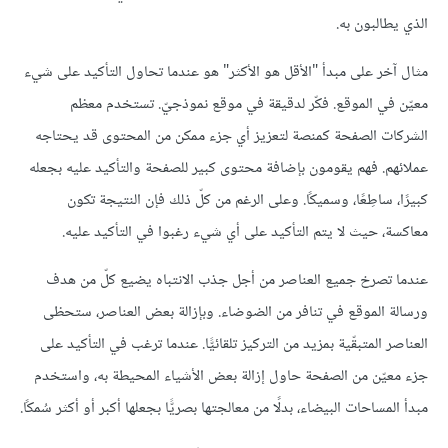
الذي يطالبون به.
مثال آخر على مبدأ "الأقل هو الأكثر" هو عندما تحاول التأكيد على شيء
معيّن في الموقع. فكّر لدقيقة في موقع نموذجيّ. تستخدم معظم
الشركات الصفحة كمنصة لتعزيز أي جزء ممكن من المحتوى قد يحتاجه
عملائهم. فهم يقومون بإضافة محتوى كبير للصفحة والتأكيد عليه بجعله
كبيرًا، ساطِعًا، وسميكًا. وعلى الرغم من كلّ ذلك فإن النتيجة تكون
معاكسة، حيث لا يتم التأكيد على أي شيء رغبوا في التأكيد عليه.
عندما تصرخ جميع العناصر من أجل جذب الانتباه يضيع كلّ من هدف
ورسالة الموقع في تنافر من الضوضاء. وبإزالة بعض العناصر، ستحظى
العناصر المتبقّية بمزيد من التركيز تلقائيًّا. عندما ترغب في التأكيد على
جزء معيّن من الصفحة حاول إزالة بعض الأشياء المحيطة به، واستخدم
مبدأ المساحات البيضاء، بدلًا من معالجتها بصريًّا بجعلها أكبر أو أكثر سُمكًا.