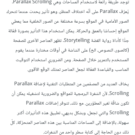
توجد طريقة رائعة لاستخدام المساحات وهي Parallax Scrolling.
يُعرّف Parallax على أنّه اختلاف المنظر، وهو تأثير يحدث عندما تتحرك
الصور الأمامية في الموقع بسرعة مختلفة عن الصور الخلفية مما يعطي
الموقع إحساسًا بالعمق والحركة. يمكن استخدام هذا التأثير بصورة فعّالة
جدًّا كأداة رواية القصّة Storytelling. تظهر العناصر الأخرى للصفحة
(كالصور، النصوص، الخ) على الشاشة في أوقات مختارة عندما يقوم
المستخدم بالتمرير خلال الصفحة. ومن الضروري استخدام التوقيت
المناسب والمُباعدة الفعّالة لجعل العناصر تمتلك الوقْع الأقوى.
يخاف العديد من المصمّمين من المتطلبات التقنية لإضافة Parallax
Scrolling، لأن الشفرة البرمجية للمواقع والضرورية لتشغيله يمكن أن
تكون شاقّة لغير المطوّرين. مع ذلك، تتوفر إضافات Parallax
Scrolling والتي تجعل، وبشكل بديهي، تطبيق هذه التأثيرات أكثر
سهولة، بالإضافة إلى المساحات المناسبة بين هذه العناصر المتحرّكة، كلّ
ذلك دون الحاجة إلى كتابة سطر واحد من الشفرات.