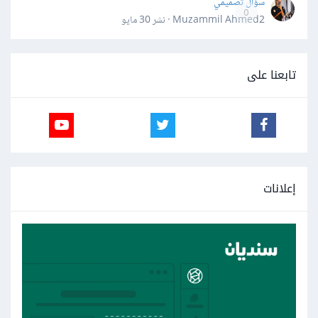
سؤال تصميمي
0
Muzammil Ahmed2 · نشر
30 مايو
تابعنا على
إعلانات