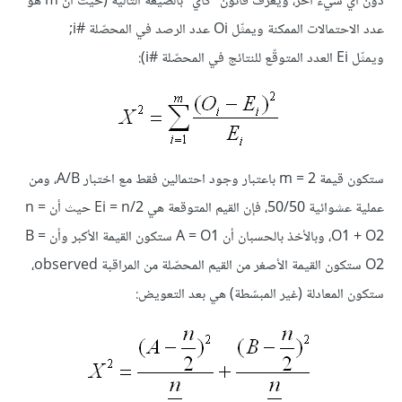
دون أي شيء آخر، ويعرّف قانون "كاي" بالصيغة التّالية (حيث أن m هو
عدد الاحتمالات الممكنة ويمثّل Oi عدد الرصد في المحصّلة #i;
ويمثّل Ei العدد المتوقّع للنتائج في المحصّلة #i):
ستكون قيمة m = 2 باعتبار وجود احتمالين فقط مع اختبار A/B، ومن
عملية عشوائية 50/50، فإن القيم المتوقعة هي Ei = n/2 حيث أن n =
O1 + O2، وبالأخذ بالحسبان أن A = O1 ستكون القيمة الأكبر وأن B =
O2 ستكون القيمة الأصغر من القيم المحصّلة من المراقبة observed،
ستكون المعادلة (غير المبسّطة) هي بعد التعويض: