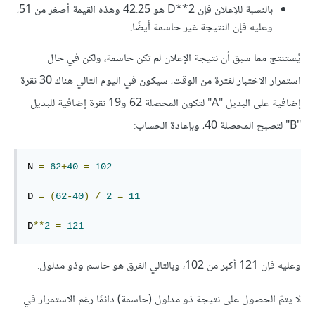
بالنسبة للإعلان فإن D**2 هو 42.25 وهذه القيمة أصغر من 51،
وعليه فإن النتيجة غير حاسمة أيضًا.
يُستنتج مما سبق أن نتيجة الإعلان لم تكن حاسمة، ولكن في حال
استمرار الاختبار لفترة من الوقت، سيكون في اليوم التالي هناك 30 نقرة
إضافية على البديل "A" لتكون المحصلة 62 و19 نقرة إضافية للبديل
"B" لتصبح المحصلة 40، وبإعادة الحساب:
N 
=
62
+
40
=
102
D 
=
(
62
-
40
)
/
2
=
11
D
**
2
=
121
وعليه فإن 121 أكبر من 102، وبالتالي الفرق هو حاسم وذو مدلول.
لا يتمّ الحصول على نتيجة ذو مدلول (حاسمة) دائمًا رغم الاستمرار في