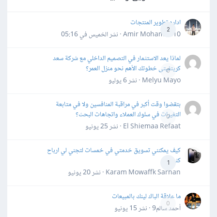
اداره تطوير المنتجات
2
Amir Mohamed10 · نشر
الخميس في 05:16
لماذا يعد الاستثمار في التصميم الداخلي مع شركة سعد
كريتفيتى خطوتك الأهم نحو منزل العمر؟
0
Melyu Mayo · نشر
6 يوليو
بتقضوا وقت أكبر في مراقبة المنافسين ولا في متابعة
التغيرات في سلوك العملاء واتجاهات البحث؟
0
El Shiemaa Refaat · نشر
25 يونيو
كيف يمكنني تسويق خدمتي في خمسات لتجني لي ارباح
كثيرة
1
Karam Mowaffk Sarhan · نشر
20 يونيو
ما علاقة الباك لينك بالمبيعات
0
أحمد سالم9 · نشر
15 يونيو