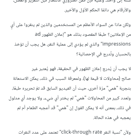
ستة إلى واحد، وعليه فإن فمن الضروري الانتظار قبل التقرير والفصل،
والأرقام هي دائمًا الحكم الأوّل والأخير.
ولكن ماذا عن السواد الأعظم من المستخدمين والذين لم ينقروا على أيٍ
من الإعلانين؟ طبعًا المقصود بذلك هو "إعلان الظهور ad
impressions" والذي لم يؤدي إلى عملية النقر، هل يجب أن تؤخذ
بالحسبان وتُدرج في الإحصائية؟
لا يجب أن يُدرج إعلان الظهور في الحقيقة، فهو يُعتبر غير
صالح (محاولات لا قيمة لها)، ولمعرفة السبب في ذلك، يمكن الاستعانة
بتجربة "هَمي" مرّة أخرى، حيث أن الفيديو السابق قد تمّ تحريره طبعًا،
ولعدد كبير من المحاولات "هَمي" لم يختر أي شيء، ولا يوجد أي مدلول
في ذلك، بمعنى أنه لا يمكن القول إن "هَمي" قد أعجبه الطعام أم لم
يعجبه في هذه الحالة.
ولأن "نسبة النقر click-through rate" تعتمد على عدد النقرات