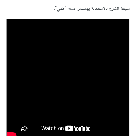
سيتمّ الشرح بالاستعانة بهمستر اسمه "هَمي":