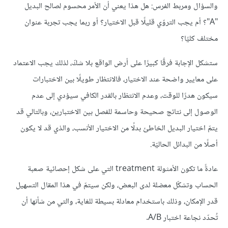
والسؤال ومربط الفرس: هل هذا يعني أن الأمر محسوم لصالح البديل
"A"؟ أم يجب التروّي قليلًا قبل الاختيار؟ أو ربما يجب تجربة عنوان
مختلف كليًا؟
ستشكل الإجابة فرقًا كبيرًا على أرض الواقع بلا شكّ، لذلك يجب الاعتماد
على معايير واضحة عند الاختيار، فالانتظار طويلًا بين الاختبارات
سيكون هدرًا للوقت، وعدم الانتظار بالقدر الكافي سيؤدي إلى عدم
الوصول إلى نتائج صحيحة وحاسمة للفصل بين الاختبارين، وبالتالي قد
يتمّ اختيار البديل الخاطئ بدلًا من الاختيار الأنسب، والذي قد لا يكون
أصلًا من البدائل الحاليّة.
عادةً ما تكون الأمثولة treatment التي على شكل إحصائية صعبة
الحساب وتشكّل معضلة لدى البعض، ولكن سيتمّ في هذا المقال التسهيل
قدر الإمكان، وذلك باستخدام معادلة بسيطة للغاية، والتي من شأنها أن
تُحدّد نجاعة اختبار A/B.