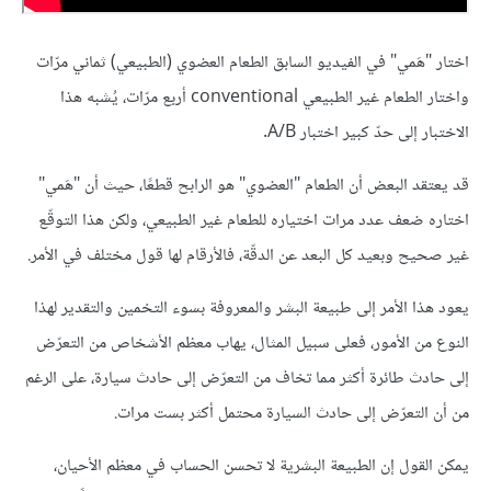
اختار "هَمي" في الفيديو السابق الطعام العضوي (الطبيعي) ثماني مرّات
واختار الطعام غير الطبيعي conventional أربع مرّات، يُشبه هذا
الاختبار إلى حدّ كبير اختبار A/B.
قد يعتقد البعض أن الطعام "العضوي" هو الرابح قطعًا، حيث أن "هَمي"
اختاره ضعف عدد مرات اختياره للطعام غير الطبيعي، ولكن هذا التوقّع
غير صحيح وبعيد كل البعد عن الدقّة، فالأرقام لها قول مختلف في الأمر.
يعود هذا الأمر إلى طبيعة البشر والمعروفة بسوء التخمين والتقدير لهذا
النوع من الأمور، فعلى سبيل المثال، يهاب معظم الأشخاص من التعرّض
إلى حادث طائرة أكثر مما تخاف من التعرّض إلى حادث سيارة، على الرغم
من أن التعرّض إلى حادث السيارة محتمل أكثر بست مرات.
يمكن القول إن الطبيعة البشرية لا تحسن الحساب في معظم الأحيان،