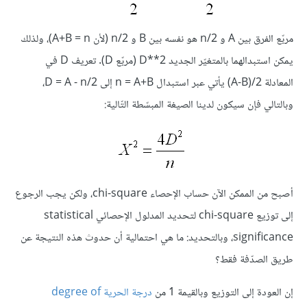
مربّع الفرق بين A و n/2 هو نفسه بين B و n/2 (لأن A+B = n)، ولذلك
يمكن استبدالهما بالمتغيّر الجديد D**2 (مربّع D). تعريف D في
المعادلة A-B)/2) يأتي عبر استبدال n = A+B إلى D = A - n/2،
وبالتالي فإن سيكون لدينا الصيغة المبسّطة التّالية:
أصبح من الممكن الآن حساب الإحصاء chi-square، ولكن يجب الرجوع
إلى توزيع chi-square لتحديد المدلول الإحصائي statistical
significance، وبالتحديد: ما هي احتمالية أن حدوث هذه النتيجة عن
طريق الصدّفة فقط؟
إن العودة إلى التوزيع وبالقيمة 1 من
درجة الحرية degree of