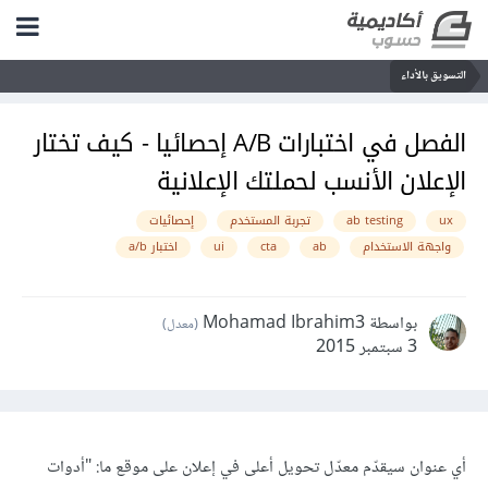
التسويق بالأداء
الفصل في اختبارات A/B إحصائيا - كيف تختار
الإعلان الأنسب لحملتك الإعلانية
ux
ab testing
تجربة المستخدم
إحصائيات
واجهة الاستخدام
ab
cta
ui
اختبار a/b
بواسطة Mohamad Ibrahim3
(معدل)
3 سبتمبر 2015
أي عنوان سيقدّم معدّل تحويل أعلى في إعلان على موقع ما: "أدوات