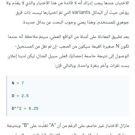
الاختبار، عندها يجب إدراك أنه لا فائدة من هذا الاختبار والذي لا يقدّم ولا
يؤخّر، حيثُ أن البدائل variants التي تمّ اختيارها ليست ذات فرق
جوهري للمستخدم، وهذا يعني وجوب البحث عن بدائل جديدة.
بعد تطبيق المعادلة على أمثلة من الواقع العملي، سيتمّ ملاحظة أنه عندما
تكون N صغيرة القيمة سيكون من الصعب -إن لم نقل من المستحيل-
الوصول إلى نتيجة حاسمة إحصائيًّا، فعلى سبيل المثال، ليكن لدينا إعلان
بست نقرات وآخر بنقرة واحدة، وبالتالي فإن:
N 
=
7
D 
=
2.5
D
**
2
=
6.25
مازال الاختبار غير حاسم، على الرغم من أن "A" تغلّبت على "B" وبنتيجة