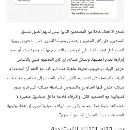
تصدر الأخطاء عادةً من المُصممين الذين ليس لديهم تصوّر مُسبق
للمحتوى، فإن كان المشروع يتضمّن معرضًا للصور، فمن المفترض رؤية
الصور قبل اتخاذ القرار في إدراجها، والاهتمام بها كميّزة رئيسيّة أو عدم
إبرازها لعدم أهميتها، وبشكل مُشابه، إن كان التصميم مبني بالأساس
لعرض البيانات، فيجب معرفة ماهيّة هذه البيانات، مع العلم أنّ استخدام
البيانات الوهميّة في التصميم الأوّلي تَدفع بالمُصمّم إلى تصاميم مخططات
هيكلية تكون فيها العناوين والنصوص مُتناسقة بمثاليّة كبيرة، والصور
مُتجاوبة مع التصميم ككل، والأرقام مُلائمة داخل صناديق صغيرة لا
تتخطاها، طبعًا هذا أبعد ما يكون عن الواقع، بعبارة أخرى، إن هلاك واجهة
المُستخدم يبدأ بالعنوان "لوريم أيبسزم".
يجب إتقان التقنيّة المُستخدمة