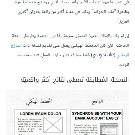
في تنفيذها مهما تتطلّب الأمر، ولقد وصفَ آندي روتلدج هذه الظاهرة
بظاهرة "ملك الخواتم" وذلك في مقالة أكثر من رائعة بعنوان "كنزي
العزيز".
إن لم يكن بالإمكان تنفيذ التصوّر بسرعة، إذًا فإن التنفيذ يتمّ على الدقّة
الخاطئة، فإن كان المخطط الهيكلي يعمل على تقديم نسخة ذات
التدرّج
الرمادي
(grayscale) فقط مما قد تقرّر بناؤه بالفعل، فذلك مضيعة
للوقت.
النسخة المُطابقة تعطي نتائج أكثر واقعيّة