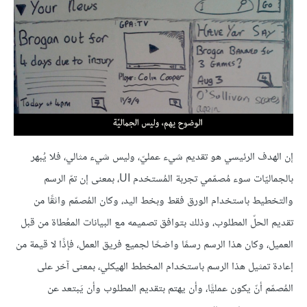
إن الهدف الرئيسي هو تقديم شيء عمليّ، وليس شيء مثالي، فلا يُبهر
بالجماليّات سوء مُصمّمي تجربة المُستخدم UI، بمعنى إن تمّ الرسم
والتخطيط باستخدام الورق فقط وبخط اليد، وكان المُصمّم واثقًا من
تقديم الحلّ المطلوب، وذلك بتوافق تصميمه مع البيانات المعُطاة من قبل
العميل، وكان هذا الرسم رسمًا واضحًا لجميع فريق العمل، فإذًا لا قيمة من
إعادة تمثيل هذا الرسم باستخدام المخطط الهيكلي، بمعنى آخر على
المُصمّم أنّ يكون عمليًّا، وأن يهتم بتقديم المطلوب وأن يَبتعد عن