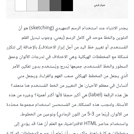
يجدر الانتباه عند استخدام الرسم التمهيدي (sketching) هو أنّ
التلوين والخطّ موحد في كامل الرسم (يعني، وجوب تبديل القلم
المُستخدم، أو تغيير خطّ اليد من أجل إبراز الاختلاف)، بالإضافة إلى تتكرّر
مُشكلة مع المخططات الهيكلية وهي الاختلاف في تدرجات الألوان وعمق
السطور والخطّ المُستخدم، جميعها يُدرج ويُستخدم بدون تفكير، الأمر
الّذي يجعل من المخطط الهيكلي صعب الفهم والقراءة، ويجعل مني
أتساءل في معظم الأحيان: هل التغيير من الخط المُستخدم هنا متعمّد؟
هل هذه الرقعة (label) هي أكبر حجمًا لأنّها أكثر أهميّة؟ وغيره من هذه
الأسئلة، ولتجنب هذه المشكلة، من المُستحسن استخدام مجموعة محدّدة
من الألوان، (ربّما من 3-5 من اللون الرمادي) ونوعين من الخطوط،
واستخدام عناصر HTML الافتراضيّة، مع العلم أنّ هذا قد يؤدي إلى
مخططات هيكلية باهتة، ولكن يجب أنّ يُعلم أنّ جميع المخططات الهيكلية