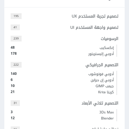
تصميم تجربة المستخدم UX
195
تصميم واجهة المستخدم UI
41
الرسوميات
239
48
إنكسكيب
178
أدوبي إليستريتور
التصميم الجرافيكي
222
140
أدوبي فوتوشوب
6
أدوبي إن ديزاين
10
جيمب GIMP
21
كريتا Krita
التصميم ثلاثي الأبعاد
31
3
3Ds Max
12
Blender