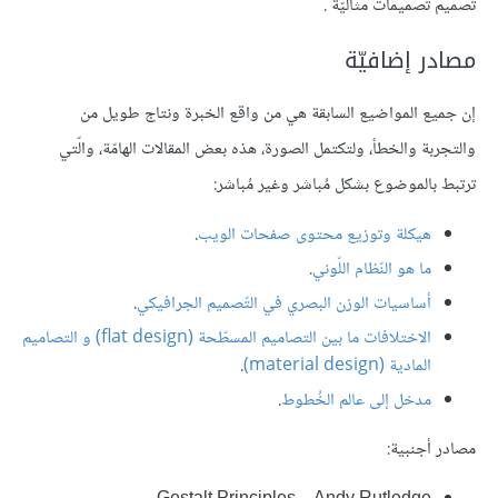
تصميم تصميمات مثاليّة .
مصادر إضافيّة
إن جميع المواضيع السابقة هي من واقع الخبرة ونتاج طويل من
والتجربة والخطأ، ولتكتمل الصورة، هذه بعض المقالات الهامّة، والّتي
ترتبط بالموضوع بشكل مُباشر وغير مُباشر:
هيكلة وتوزيع محتوى صفحات الويب
.
ما هو النّظام اللّوني
.
أساسيات الوزن البصري في التّصميم الجرافيكي
.
الاختلافات ما بين التصاميم المسطّحة (flat design) و التصاميم
المادية (material design)
.
مدخل إلى عالم الخُطوط
.
مصادر أجنبية:
Gestalt Principles – Andy Rutledge.