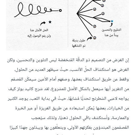
إن الغرض من التصميم ذو الدقّة المُنخفضة ليس التلوين والتحسين، ولكن
الغرض هو استكشاف الحلّ الأنسب، حيثُ سيظهر العديد من الحلول،
وفقط عن طريق استكشاف بعضها، وصفهم أمام الأعين سيمكّن المُصمّم
من التقرير أيها سيَعمل بالشكل الأمثل للمشروع، لقد شرح كانيد بولز كيف
يواجه لاعبي الشطرنج تحديًّا مُشابهًا، حيثُ في بداية اللعب، يوجد الكثير
من الخيارات، بعضها يُمكن استبعاده عن طريق الغريزة أو عبر الخبرة
والممارسة، وتُستكشف باقي الحلول ذهنيًّا، ولذلك سيُعجب
المُصمّمون المبتدؤون بفكرتهم الأولى، ويتعلّقون بها ويبذلون جهدًا كبيرًا