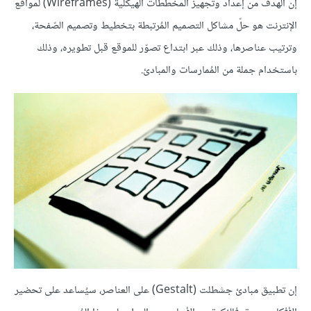
إن الهدف من إعداد وتجهيز المخططات الهيكلية (Wireframes) لمواقع
الإنترنت هو حلّ مشاكل التصميم المُرتبطة بتخطيط وتصميم الصّفحة،
وترتيب عناصرها، وذلك عبر ابتداع تصوّر للموقع قبل تطويره، وذلك
باستخدام جملة من المُمارسات والمبادئ.
إن تطبيق مبادئ جشطلت (Gestalt) على العناصر، سيُساعد على تحضير