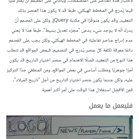
لاختبار هذه العناصر على المُتصفحات، وبالتالي على المُصمم أنّ يفكّر مليًّا
فيما يُدرج في المخطط الهيكلي، طبعًا قد لا يكون هذا العنصر بذلك
التعقيد، وقد يكون متوفّرًا في مكتبة jQuery، ولكن على المصمم أنّ
يدرك أنّه لا يوجد شيء يدعى "مجرّد تعديل بسيط"، طبعًا هذا لا يعني
عدم إدراج عناصر تفاعليّة في المخطط الهيكلي، ولكن يجب على المُصمم
دائمًا معرفة تكلفة كل عنصر يُدرج في التصميم، فبعض المواقع قد تتطلّب
هذا النوع من التعقيد، فمثلًا الاهتمام في عنصر اختيار التاريخ قد يكون
أمرًا جوهريًا ومطلب أساسي في بعض المواقع، ومن المنطقي جدًا التركيز
عليه، ولكن عندما يكون عنصر اختيار التاريخ من أجل "تاريخ الميلاد"،
فمن الأفضل استغلال هذا الوقت على أمرٍ أكثر أهميّة
فليعمل ما يعمل