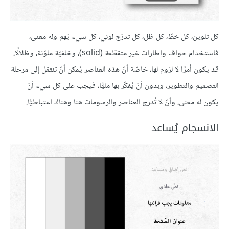
كل تلوين، كل خطّ، كل ظل، كل تدرّج لوني، كل شيء يَهم وله معنى،
فاستخدام حواف وإطارات غير متقطّعة (solid)، وخلفيّة ملوّنة، وظلالًا،
قد يكون أمرًا لا لزوم لها، خاصّة أنّ هذه العناصر يُمكن أنّ تنتقل إلى مرحلة
التصميم والتطوير، وبدون أنّ يُفكّر بها مليًّا، فيجب على كل شيء أنّ
يكون له معنى، وأنّ لا تُدرج العناصر والرسومات هنا وهناك اعتباطيًّا.
الانسجام يُساعد