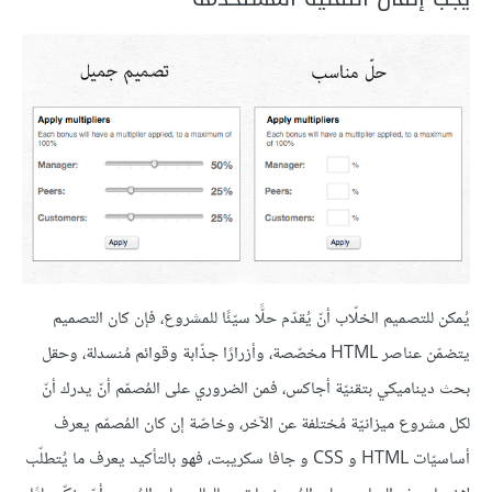
يُمكن للتصميم الخلّاب أنّ يُقدّم حلًّا سيّئًا للمشروع، فإن كان التصميم
يتضمّن عناصر HTML مخصّصة، وأزرارًا جذّابة وقوائم مُنسدلة، وحقل
بحث ديناميكي بتقنيّة أجاكس، فمن الضروري على المُصمّم أنّ يدرك أنّ
لكل مشروع ميزانيّة مُختلفة عن الآخر، وخاصّة إن كان المُصمّم يعرف
أساسيّات HTML و CSS و جافا سكريبت، فهو بالتأكيد يعرف ما يُتطلّب