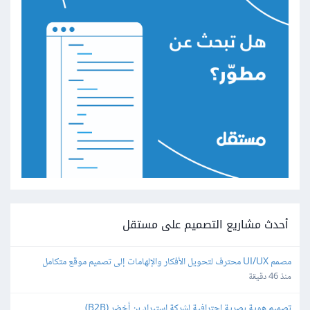
أحدث مشاريع التصميم على مستقل
مصمم UI/UX محترف لتحويل الأفكار والإلهامات إلى تصميم موقع متكامل
منذ 46 دقيقة
تصميم هوية بصرية احترافية لشركة استيراد بن أخضر (B2B)