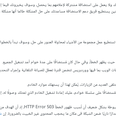
 ولا يعمل على استضافة مشتركة لإعلامهم بما يحصل، وسوف يخبرونك فيما إذ
لتين يستطيع فريق دعم الاستضافة مساعدتك على حل المشكلة طالما أنها مشكلة 
للخوادم، عندها تستطيع عمل مجموعة من الأشياء لمحاولة العثور على حل، وسوف نبدأ بالخطو
 حيث يظهر الخطأ، وفي حال كان مُستضافًا على عدة خوام أعد تشغيل الجميع.
ات الويب بما فيها ووردبريس تتضمن فترة تعطل للصيانة التلقائية وإجراء التحدي
ى العديد من الزيارات، يُمكن لهذا أن يستهلك موارد الخادم.
ستضافًا على سلسلة خوادم، عليك إعادة تشغيل الخادم الذي تمتلك وصولًا له، إذ
إذ يمكن لجدران الحماية النارية المضبوطة بشكل ضعيف أن تُسبب ظهور
دارًا ناريًا ضمن الشبكة في مكان ما يحجب المحتوى غير الخبيث بالضرورة. إن
ش