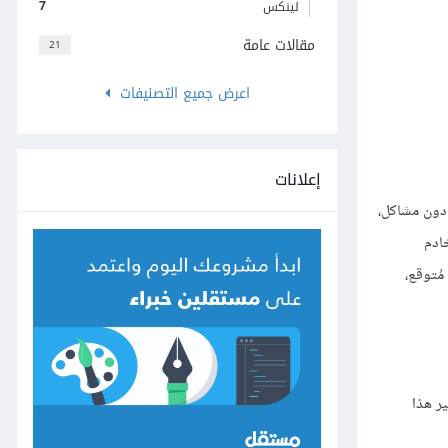
7
لينكس
مقالات عامة
21
اعرض جميع التصنيفات
إعلانات
عمل دون مشاكل،
ادم
عمل مجددًا، وعندما ترى خطأ 503 مع زمن تعطل مُتوقع،
ُشير هذا