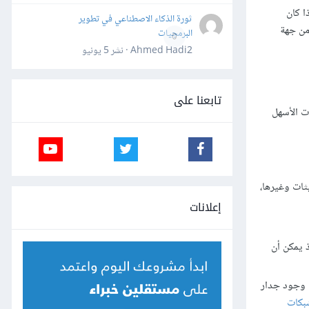
ا كان
ثورة الذكاء الاصطناعي في تطوير
من جهة
البرمجيات
0
Ahmed Hadi2 · نشر
5 يونيو
تابعنا على
ات الأسهل
ثات وغيرها،
إعلانات
 يمكن أن
 الخطأ HTTP Error 503، إذ أن الهدف من وجود جدار
بكات