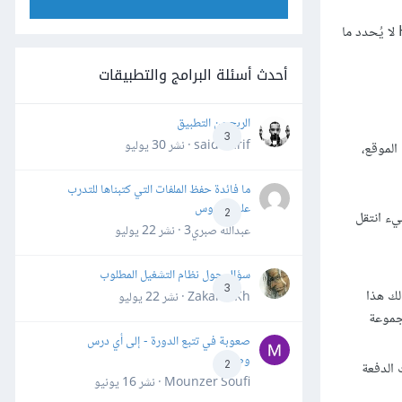
في حال لم يختف الخطأ 503 بعد تحميل سريع للصفحة أو بعد الانتظار لعدة دقائق، فهذا يعني وجود مشكلة أكبر، وللأسف فإن الخطأ HTTP Error 503 لا يُحدد ما
أحدث أسئلة البرامج والتطبيقات
الربح من التطبيق
3
said darif · نشر
30 يوليو
ة الموقع،
ما فائدة حفظ الملفات التي كتبناها للتدرب
على الدروس
2
غير شيء انتقل
عبدالله صبري3 · نشر
22 يوليو
سؤال حول نظام التشغيل المطلوب
3
لك هذا
Zakaria Kh · نشر
22 يوليو
حال وجود مجموعة
صعوبة في تتبع الدورة - إلى أي درس
وصلت؟
2
نت الدفعة
Mounzer Soufi · نشر
16 يونيو