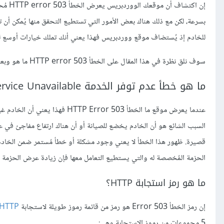
إن اك
بسرعة، لكن مع ذلك هناك بعض الأمور التي تستطيع التحقق منها يُمكن أن 
للخادم إذ يُستضاف موقع ووردبريس فهذا يعني أنك تملك خيارات أوسع لحل مشكلة الخ
سوف نلق نظرة في هذا المقال على الخطأ HTTP error 503 ما هو وبعض النصائح لاكتشاف سبب ظهوره وكيفية حل المشكلة.
ما هو خطأ عدم توفر الخدمة HTTP Error 503 Service Unavailable؟
عندما يعرض موقع ما الخطأ or 503
السبب الشائع هو أن الخادم يخضع للصيانة أو أن هناك ارتفاع مفاجئ في عد
قصيرة. ظهور هذا الخطأ لا يعني وجود مشكلة أو خطأ مُستمر ضمن الخادم
الحزمة المُخصصة له والتي يستطيع التعامل معها فإن زيادة عرض الحزمة 
ما هو رمز استجابة HTTP؟
إن رمز الخطأ Error 503 هو رمز من قائمة رموز طويلة لاستجابة
HTTP
5 مجموعات من رموز الاستجابة وهي: