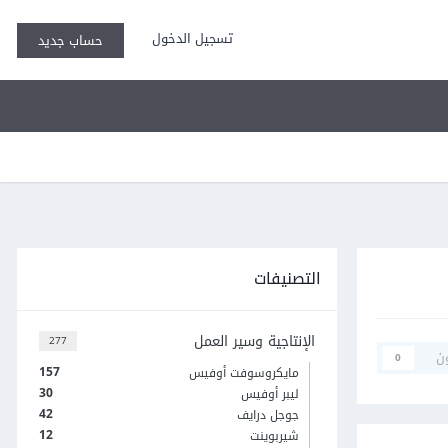
تسجيل الدخول
حساب جديد
التصنيفات
الإنتاجية وسير العمل
277
ن
0
157
مايكروسوفت أوفيس
30
ليبر أوفيس
42
جوجل درايف
12
شيربوينت