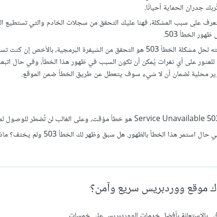
بك جدران الحماية أحيانًا.
تعرف على سبب المشكلة، فهنا عليك التحقق من سجلات الخادم والتي تستطيع ال
هور الخطأ 503.
تحقق من الشيفرة البرمجية، إذ أن الشيء الأخير الذي تستطيع تجربته لحل مشكلة الخطأ 503 هو التحقق من الشيفرة البرمجية، بالأخص إ
عثور على أي ثغرات يُمكن أن تكون السبب في ظهور هذا الخطأ، وفي حال اتبع
طوير محلية لضمان أن لا شيء سوف يتعطل عن طريق الخطأ ضمن الموقع.
يُمكن أن يُشعرك أي رمز خطأ HTTP بالإحباط لكن لحسن الحظ أن الخطأ 503 Service Unavailable هو خطأ مؤقت، وعلى الغالب لن تُضطر ل
التحقق من الشيفرة البرمجية لكن يُفضل أن تملك فكرة عما تستطيع عمله في حال استمر هذا الخطأ بالظهور. هل
ك موقع ووردبريس سريع وآمن؟
 بالاستعانة بأفضل خدمات الووردبريس على خمسات