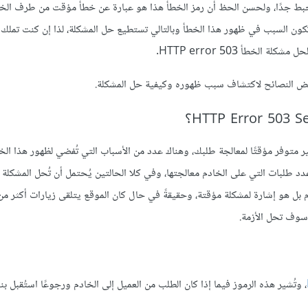
تشاف أن موقعك الووردبريس يعرض الخطأ HTTP error 503 مُحبط جدًا، ولحسن الحظ أن رمز الخطأ هذا هو عبارة عن خطأ مؤقت من ط
تكون السبب في ظهور هذا الخطأ وبالتالي تستطيع حل المشكلة، لذا إن كنت تملك 
طأ HTTP error 503.
HTTP Err فهذا يعني أن الخادم غير متوفر مؤقتًا لمعالجة طلبك، وهناك عدد من الأسباب التي تُفضي لظهور هذا ا
د طلبات التي على الخادم معالجتها، وفي كلا الحالتين يُحتمل أن تُحل المشكلة
 بل هو إشارة لمشكلة مؤقتة، وحقيقةً في حال كان الموقع يتلقى زيارات أكثر 
سوف تحل الأزمة.
، وتُشير هذه الرموز فيما إذا كان الطلب من العميل إلى الخادم ورجوعًا استُقبل ب