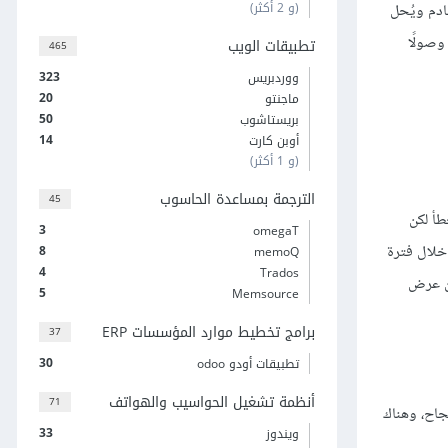
(و 2 أكثر)
رف الخادم ويُحل
وصولًا
تطبيقات الويب
465
323
ووردبريس
20
ماجنتو
50
بريستاشوب
14
أوبن كارت
(و 1 أكثر)
الترجمة بمساعدة الحاسوب
45
لخطأ لكن
3
omegaT
 خلال فترة
8
memoQ
4
Trados
من عرض
5
Memsource
برامج تخطيط موارد المؤسسات ERP
37
30
تطبيقات أودو odoo
أنظمة تشغيل الحواسيب والهواتف
71
نجاح، وهناك
33
ويندوز