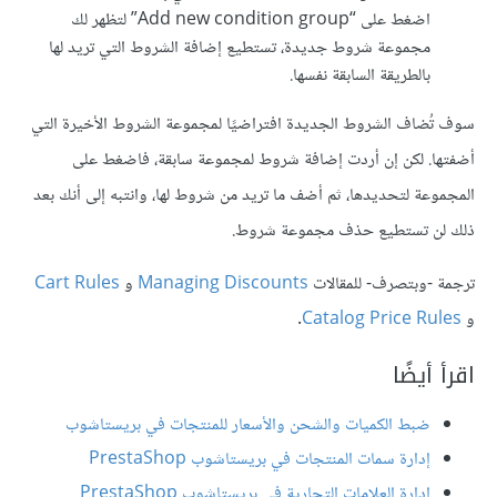
اضغط على “Add new condition group” لتظهر لك
مجموعة شروط جديدة، تستطيع إضافة الشروط التي تريد لها
بالطريقة السابقة نفسها.
سوف تُضاف الشروط الجديدة افتراضيًا لمجموعة الشروط الأخيرة التي
أضفتها. لكن إن أردت إضافة شروط لمجموعة سابقة، فاضغط على
المجموعة لتحديدها، ثم أضف ما تريد من شروط لها، وانتبه إلى أنك بعد
ذلك لن تستطيع حذف مجموعة شروط.
ترجمة -وبتصرف- للمقالات
Managing Discounts
و
Cart Rules
و
Catalog Price Rules
.
اقرأ أيضًا
ضبط الكميات والشحن واﻷسعار للمنتجات في بريستاشوب
إدارة سمات المنتجات في بريستاشوب PrestaShop
إدارة العلامات التجارية في بريستاشوب PrestaShop