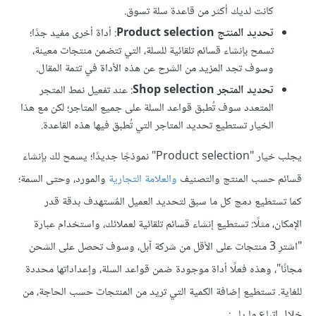
كانت لديك أكثر من قاعدة سلة تسوق.
تحديد المنتج Product selection
: أداة أخرى مفيد جدًا؛
تسمح بإنشاء قسائم تلقائية للسلة، التي تتضمن منتجات معينة،
وسوف تجد المزيد من الشرح عن هذه الأداة في تتمة المقال.
تحديد المتجر Shop selection
: عند تفعيل نمط المتجر
المتعدد سوف تُطبق قواعد السلة على جميع المتاجر؛ لكن مع هذا
الخيار تستطيع تحديد المتاجر التي تُطبق فيها هذه القاعدة.
يجلب خيار "Product selection" نموذجًا جديدًا؛ يسمح لك بإنشاء
قسائم حسب المنتج والتصنيف
والعلامة التجارية
والمورد، وحتى السمة؛
كما تستطيع دمج كل ما سبق لتحديد العميل المُستهدف بدقة قدر
الإمكان، مثلًا: تستطيع إنشاء قسائم تلقائية لعملائك، واستخدام عبارة
"اشترِ 3 منتجات على الأقل من شركة آبل، وسوف تحصل على الشحن
مجانًا"، وهذه فعلًا أداة موجودة ضمن قواعد السلة، وإعداداتها محددة
للغاية. تستطيع إضافة الكمية التي تريد من المنتجات حسب الحاجة، من
خلال اتباع ما يلي: