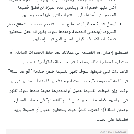
1.7، إذ تُطبق القسيمة افتراضيًا على أي نوع من المنتجات، سواءٌ
أكان عليها خصم أم لا، وبتفعيل هذه الميزة، لن تُطبق قسيمة
الخصم التي تُعدها على المنتجات التي عليها خصم مُسبق.
أرسل هدية مجانية
: تستطيع اختيار تقديم هدية عند تحقق بعض
الشروط (وتخطي الخصم)، وعندها سوف يظهر لك حقل تستطيع
فيه كتابة الأحرف الأولى للمنتج الذي تريد إهداءه.
تستطيع إرسال رمز القسيمة إلى عملائك بعد حفظ الخطوات السابقة، أو
تستطيع السماح للنظام بمعالجة قواعد السلة تلقائيًأ، وذلك حسب
الإعدادات التي ضبطها. سوف تظهر القسيمة ضمن صفحة "قواعد السلة"
في قائمة "خصومات"، حيث تستطيع حذف أي قاعدة أو تعديلها في أي
وقت. وإن ضُبطت القسيمة لعميل أو لمجموعة معينة عندها سوف تظهر
في الواجهة الأمامية للمتجر، ضمن قسم "القسائم" في حساب العميل,
وضمن السلة (إن اخترت ذلك)، حيث يستطيع اختيار أي قسيمة يريد
تطبيقها على الطلب.