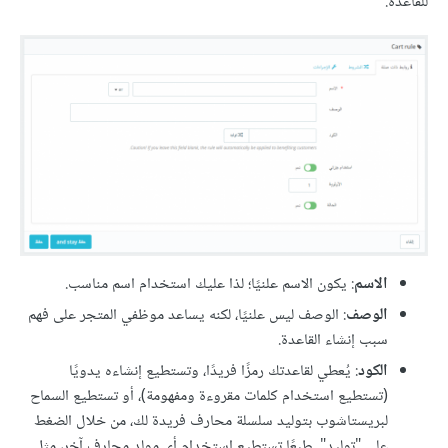
للقاعدة.
الاسم
: يكون الاسم علنيًا؛ لذا عليك استخدام اسم مناسب.
الوصف
: الوصف ليس علنيًا، لكنه يساعد موظفي المتجر على فهم
سبب إنشاء القاعدة.
الكود
: يُعطي لقاعدتك رمزًا فريدًا، وتستطيع إنشاءه يدويًا
(تستطيع استخدام كلمات مقروءة ومفهومة)، أو تستطيع السماح
لبريستاشوب بتوليد سلسلة محارف فريدة لك، من خلال الضغط
على "توليد". طبعًا تستطيع استخدام أي مولد محارف آخر، مثل