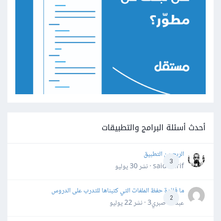
أحدث أسئلة البرامج والتطبيقات
الربح من التطبيق
3
said darif · نشر
30 يوليو
ما فائدة حفظ الملفات التي كتبناها للتدرب على الدروس
2
عبدالله صبري3 · نشر
22 يوليو