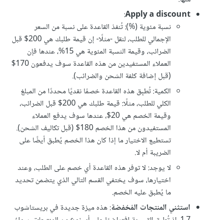
:
Apply a discount
نسبة مئوية (%): تُنفذ القاعدة على نسبة من السعر
الإجمالي للطلب، لنقل -مثلًا- إن قيمة طلبك هي 200$ قبل
الضرائب، وقيمة النسبة المئوية هي 15%، عندها فإن
العملاء المستفيدين من هذه القاعدة سوف يدفعون 170$
(قبل إضافة كلفة الشحن والضرائب).
الكمية: تُطبِق هذه القاعدة خصمًا نقديًا محددًا من المبلغ
الكلي للطلب، مثلًا: قيمة طلبك هي 200$ قبل الضرائب،
وقيمة الخصم هي 20$، عندها سوف يدفع العملاء
المستفيدون من هذا الخصم 180$ (قبل تكاليف الشحن).
تستطيع الاختيار ما إذا كان هذا الخصم يُطبق أيضًا على
الضريبة أم لا.
لا يوجد: لا توفر هذه القاعدة أي خصم على الطلب، وعند
اختيارها، سوف يختفي القسم التالي الذي يتضمن تحديد
ما يُطبق عليه الخصم.
استثني المنتجات المُخفضة
: هذه ميزة جديدة في بريستاشوب