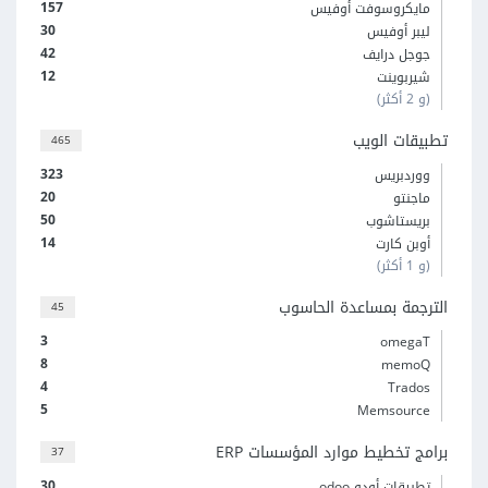
157
مايكروسوفت أوفيس
30
ليبر أوفيس
42
جوجل درايف
12
شيربوينت
(و 2 أكثر)
تطبيقات الويب
465
323
ووردبريس
20
ماجنتو
50
بريستاشوب
14
أوبن كارت
(و 1 أكثر)
الترجمة بمساعدة الحاسوب
45
3
omegaT
8
memoQ
4
Trados
5
Memsource
برامج تخطيط موارد المؤسسات ERP
37
30
تطبيقات أودو odoo