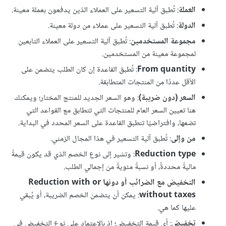
العملة
: تُطبق آلية التسعير على العملاء الذين يدفعون بعملة معينة.
الدولة
: تُطبق آلية التسعير على عملاء من دولة معينة.
مجموعة المستخدمين
: تُطبق آلية التسعير على العملاء التابعين
لمجموعة معينة من المستخدمين.
From quantity
: تُطبق القاعدة إن كان الطلب يتضمن على
الأقل عددًا من المنتجات المتطابقة.
السعر (دون ضريبة)
: وهو السعر الجديد للمنتج المختار؛ ويمكنك
هنا تعيين السعر العام للمنتجات التي تتطابق مع القواعد التي
تضعها، وافتراضيًا تنطبق القاعدة على السعر المحدد في البداية.
من وإلى
: تُطبق آلية التسعير في هذا المجال الزمني.
Reduction type
: وتشير إلى نوع الخصم الذي قد يكون قيمةً
ماليةً محددةً، أو نسبةً مئويةً من إجمالي الطلب.
التخفيض مع الضرائب أو دونها Reduction with or
without taxes
: يمكن أن يتضمن الخصم الضريبة، أو يُبقي
عليها كما هي.
تخفيض
: أي قيمة التخفيض؛ إذ بالاعتماد على نوع التخفيض في