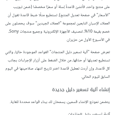
على منتج واحد، فأنشئ قاعدةً لِسلة أو سعرًا مخصصًا (ضمن تبويب
"الأسعار" في صفحة تعديل المنتج). تستطيع مثلًا ضبط قاعدة تقول أن
العملاء الإسبان التابعين لمجموعة "العملاء الجيدين" سوف يحصلون على
خصم بقيمة 10%، لتصنيف الأجهزة الإلكترونية وجميع منتجات Sony،
في الأسبوع الأول من حزيران.
تعرض صفحة "آلية تسعير دليل المنتجات" القواعد الموجودة حاليًا، والتي
تستطيع تعديلها أو حذفها، من خلال الضغط على أزرار الإجراءات بجانب
كل قاعدة، وإن أردت تعطيل قاعدة اختر تاريخ انتهاء صلاحيتها في اليوم
السابق لليوم الحالي.
إنشاء آلية تسعير دليل جديدة
يتضمن نموذج الإنشاء قسمين، يسمحان لك ببناء قواعد محددة للغاية.
آلية تسعير دليل المنتجات