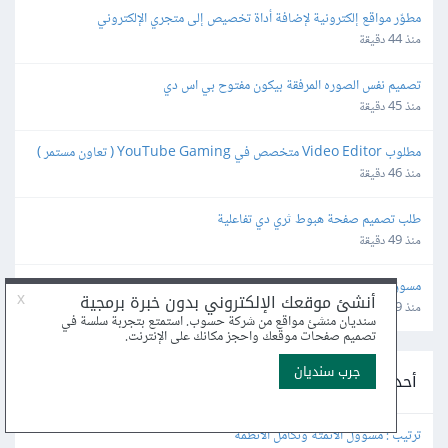
مطوّر مواقع إلكترونية لإضافة أداة تخصيص إلى متجري الإلكتروني
منذ 44 دقيقة
تصميم نفس الصوره المرفقة بيكون مفتوح بي اس دي
منذ 45 دقيقة
مطلوب Video Editor متخصص في YouTube Gaming ( تعاون مستمر )
منذ 46 دقيقة
طلب تصميم صفحة هبوط ثري دي تفاعلية
منذ 49 دقيقة
مسوق و محلل متمكن للحملات على المنصات سناب , ميتا , تيك توك
منذ 49 دقيقة
أحدث الوظائف عن بعد على موقع بعيد
ترتيب : مسؤول الأتمتة وتكامل الأنظمة