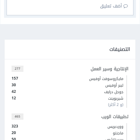
أضف تعليق
التصنيفات
الإنتاجية وسير العمل
277
157
مايكروسوفت أوفيس
30
ليبر أوفيس
42
جوجل درايف
12
شيربوينت
(و 2 أكثر)
تطبيقات الويب
465
323
ووردبريس
20
ماجنتو
50
بريستاشوب