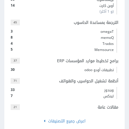
14
أوبن كارت
(و 1 أكثر)
الترجمة بمساعدة الحاسوب
45
3
omegaT
8
memoQ
4
Trados
5
Memsource
برامج تخطيط موارد المؤسسات ERP
37
30
تطبيقات أودو odoo
أنظمة تشغيل الحواسيب والهواتف
71
33
ويندوز
7
لينكس
مقالات عامة
21
اعرض جميع التصنيفات