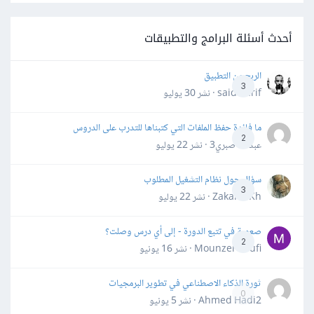
أحدث أسئلة البرامج والتطبيقات
الربح من التطبيق
3
said darif · نشر
30 يوليو
ما فائدة حفظ الملفات التي كتبناها للتدرب على الدروس
2
عبدالله صبري3 · نشر
22 يوليو
سؤال حول نظام التشغيل المطلوب
3
Zakaria Kh · نشر
22 يوليو
صعوبة في تتبع الدورة - إلى أي درس وصلت؟
2
Mounzer Soufi · نشر
16 يونيو
ثورة الذكاء الاصطناعي في تطوير البرمجيات
0
Ahmed Hadi2 · نشر
5 يونيو