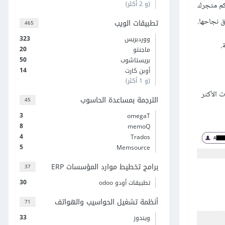
(و 2 أكثر)
كم متجرك
 نجاحها.
تطبيقات الويب
465
323
ووردبريس
.
20
ماجنتو
50
بريستاشوب
14
أوبن كارت
(و 1 أكثر)
 الأكثر
الترجمة بمساعدة الحاسوب
45
3
omegaT
8
memoQ
4
Trados
5
Memsource
برامج تخطيط موارد المؤسسات ERP
37
30
تطبيقات أودو odoo
أنظمة تشغيل الحواسيب والهواتف
71
33
ويندوز