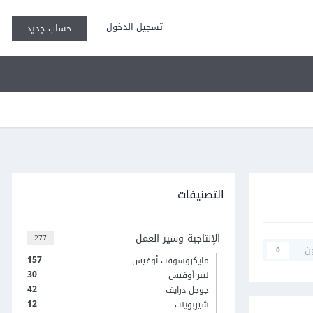
تسجيل الدخول
حساب جديد
التصنيفات
الإنتاجية وسير العمل
277
ن
0
157
مايكروسوفت أوفيس
30
ليبر أوفيس
42
جوجل درايف
12
شيربوينت