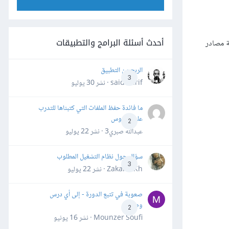
أحدث أسئلة البرامج والتطبيقات
ة مصادر
الربح من التطبيق
3
said darif · نشر
30 يوليو
ما فائدة حفظ الملفات التي كتبناها للتدرب
على الدروس
2
عبدالله صبري3 · نشر
22 يوليو
سؤال حول نظام التشغيل المطلوب
3
Zakaria Kh · نشر
22 يوليو
صعوبة في تتبع الدورة - إلى أي درس
وصلت؟
2
Mounzer Soufi · نشر
16 يونيو